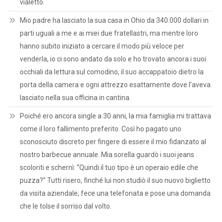
vialetto.
Mio padre ha lasciato la sua casa in Ohio da 340.000 dollari in
parti uguali a me e ai miei due fratellastri, ma mentre loro
hanno subito iniziato a cercare il modo più veloce per
venderla, io ci sono andato da solo e ho trovato ancora i suoi
occhiali da lettura sul comodino, il suo accappatoio dietro la
porta della camera e ogni attrezzo esattamente dove l’aveva
lasciato nella sua officina in cantina.
Poiché ero ancora single a 30 anni, la mia famiglia mi trattava
come il loro fallimento preferito. Così ho pagato uno
sconosciuto discreto per fingere di essere il mio fidanzato al
nostro barbecue annuale. Mia sorella guardò i suoi jeans
scoloriti e schernì: “Quindi il tuo tipo è un operaio edile che
puzza?” Tutti risero, finché lui non studiò il suo nuovo biglietto
da visita aziendale, fece una telefonata e pose una domanda
che le tolse il sorriso dal volto.