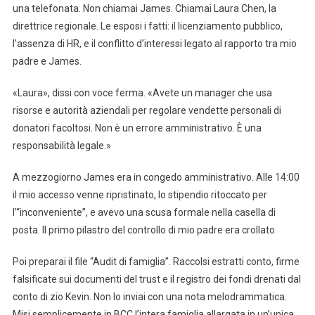
una telefonata. Non chiamai James. Chiamai Laura Chen, la
direttrice regionale. Le esposi i fatti: il licenziamento pubblico,
l’assenza di HR, e il conflitto d’interessi legato al rapporto tra mio
padre e James.
«Laura», dissi con voce ferma. «Avete un manager che usa
risorse e autorità aziendali per regolare vendette personali di
donatori facoltosi. Non è un errore amministrativo. È una
responsabilità legale.»
A mezzogiorno James era in congedo amministrativo. Alle 14:00
il mio accesso venne ripristinato, lo stipendio ritoccato per
l’“inconveniente”, e avevo una scusa formale nella casella di
posta. Il primo pilastro del controllo di mio padre era crollato.
Poi preparai il file “Audit di famiglia”. Raccolsi estratti conto, firme
falsificate sui documenti del trust e il registro dei fondi drenati dal
conto di zio Kevin. Non lo inviai con una nota melodrammatica.
Misi semplicemente in BCC l’intera famiglia allargata in un’unica