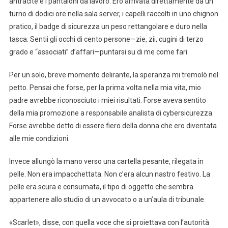
antracite e i pantaloni da lavoro. Ero arrivata direttamente da un
turno di dodici ore nella sala server, i capelli raccolti in uno chignon
pratico, il badge di sicurezza un peso rettangolare e duro nella
tasca. Sentii gli occhi di cento persone—zie, zii, cugini di terzo
grado e “associati” d’affari—puntarsi su di me come fari.
Per un solo, breve momento delirante, la speranza mi tremolò nel
petto. Pensai che forse, per la prima volta nella mia vita, mio
padre avrebbe riconosciuto i miei risultati. Forse aveva sentito
della mia promozione a responsabile analista di cybersicurezza.
Forse avrebbe detto di essere fiero della donna che ero diventata
alle mie condizioni.
Invece allungò la mano verso una cartella pesante, rilegata in
pelle. Non era impacchettata. Non c’era alcun nastro festivo. La
pelle era scura e consumata, il tipo di oggetto che sembra
appartenere allo studio di un avvocato o a un’aula di tribunale.
«Scarlet», disse, con quella voce che si proiettava con l’autorità