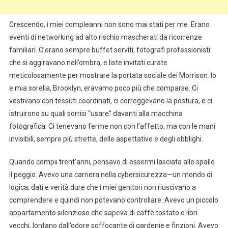
Crescendo, i miei compleanni non sono mai stati per me. Erano
eventi di networking ad alto rischio mascherati da ricorrenze
familiari. C’erano sempre buffet serviti, fotografi professionisti
che si aggiravano nell’ombra, e liste invitati curate
meticolosamente per mostrare la portata sociale dei Morrison. Io
e mia sorella, Brooklyn, eravamo poco più che comparse. Ci
vestivano con tessuti coordinati, ci correggevano la postura, e ci
istruirono su quali sorrisi “usare” davanti alla macchina
fotografica. Ci tenevano ferme non con l’affetto, ma con le mani
invisibili, sempre più strette, delle aspettative e degli obblighi.
Quando compii trent’anni, pensavo di essermi lasciata alle spalle
il peggio. Avevo una carriera nella cybersicurezza—un mondo di
logica, dati e verità dure che i miei genitori non riuscivano a
comprendere e quindi non potevano controllare. Avevo un piccolo
appartamento silenzioso che sapeva di caffè tostato e libri
vecchi, lontano dall’odore soffocante di gardenie e finzioni. Avevo