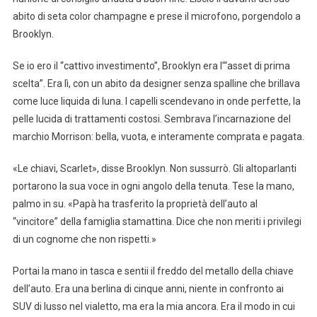
abito di seta color champagne e prese il microfono, porgendolo a
Brooklyn.
Se io ero il “cattivo investimento”, Brooklyn era l’“asset di prima
scelta”. Era lì, con un abito da designer senza spalline che brillava
come luce liquida di luna. I capelli scendevano in onde perfette, la
pelle lucida di trattamenti costosi. Sembrava l’incarnazione del
marchio Morrison: bella, vuota, e interamente comprata e pagata.
«Le chiavi, Scarlet», disse Brooklyn. Non sussurrò. Gli altoparlanti
portarono la sua voce in ogni angolo della tenuta. Tese la mano,
palmo in su. «Papà ha trasferito la proprietà dell’auto al
“vincitore” della famiglia stamattina. Dice che non meriti i privilegi
di un cognome che non rispetti.»
Portai la mano in tasca e sentii il freddo del metallo della chiave
dell’auto. Era una berlina di cinque anni, niente in confronto ai
SUV di lusso nel vialetto, ma era la mia ancora. Era il modo in cui