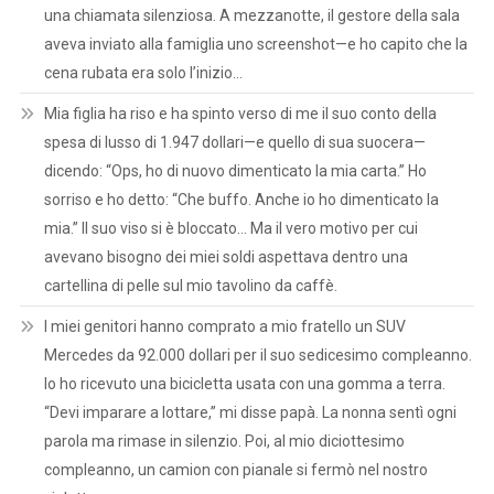
una chiamata silenziosa. A mezzanotte, il gestore della sala
aveva inviato alla famiglia uno screenshot—e ho capito che la
cena rubata era solo l’inizio…
Mia figlia ha riso e ha spinto verso di me il suo conto della
spesa di lusso di 1.947 dollari—e quello di sua suocera—
dicendo: “Ops, ho di nuovo dimenticato la mia carta.” Ho
sorriso e ho detto: “Che buffo. Anche io ho dimenticato la
mia.” Il suo viso si è bloccato… Ma il vero motivo per cui
avevano bisogno dei miei soldi aspettava dentro una
cartellina di pelle sul mio tavolino da caffè.
I miei genitori hanno comprato a mio fratello un SUV
Mercedes da 92.000 dollari per il suo sedicesimo compleanno.
Io ho ricevuto una bicicletta usata con una gomma a terra.
“Devi imparare a lottare,” mi disse papà. La nonna sentì ogni
parola ma rimase in silenzio. Poi, al mio diciottesimo
compleanno, un camion con pianale si fermò nel nostro