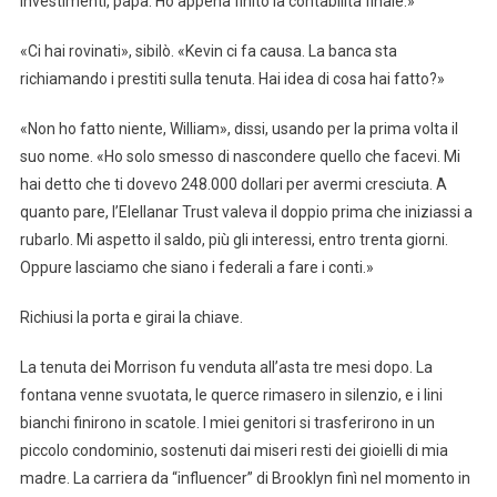
investimenti, papà. Ho appena finito la contabilità finale.»
«Ci hai rovinati», sibilò. «Kevin ci fa causa. La banca sta
richiamando i prestiti sulla tenuta. Hai idea di cosa hai fatto?»
«Non ho fatto niente, William», dissi, usando per la prima volta il
suo nome. «Ho solo smesso di nascondere quello che facevi. Mi
hai detto che ti dovevo 248.000 dollari per avermi cresciuta. A
quanto pare, l’Elellanar Trust valeva il doppio prima che iniziassi a
rubarlo. Mi aspetto il saldo, più gli interessi, entro trenta giorni.
Oppure lasciamo che siano i federali a fare i conti.»
Richiusi la porta e girai la chiave.
La tenuta dei Morrison fu venduta all’asta tre mesi dopo. La
fontana venne svuotata, le querce rimasero in silenzio, e i lini
bianchi finirono in scatole. I miei genitori si trasferirono in un
piccolo condominio, sostenuti dai miseri resti dei gioielli di mia
madre. La carriera da “influencer” di Brooklyn finì nel momento in