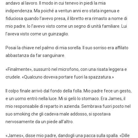
andavo al lavoro. Il modo in cui tenevo in piedi la mia
indipendenza. Ma poiché a ventun anni ero stata ingenua e
fiduciosa quando l’avevo presa, il libretto era rimasto a nome di
mio padre. Io l’avevo visto come un segno di unità familiare. Lui
l’aveva visto come un guinzaglio.
Posai la chiave nel palmo di mia sorella. Il suo sorriso era affilato
abbastanza da far sanguinare.
«Finalmente», sussurrò nel microfono, con una risata leggera e
crudele. «Qualcuno doveva portare fuori la spazzatura.»
Il colpo finale arrivò dal fondo della folla. Mio padre fece un gesto,
e un uomo entrò nella luce. Mi si gelò lo stomaco. Era James, il
mio responsabile di reparto in azienda. Sembrava fuori posto nel
suo smoking che gli cadeva male addosso, si spostava
nervosamente da un piede all’altro.
«James», disse mio padre, dandogli una pacca sulla spalla. «Dille