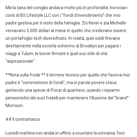
Ma la tana del coniglio andava molto più in profondità. Incrociai i
conti di BS Lifestyle LLC con i “fondi d’investimento” che mio
padre gestiva per il resto della famiglia. Zio Kevin e zia Michelle
versavano 5.000 dollari al mese in quello che credevano essere
un portafoglio tech diversificato. In realtà, quei soldi finivano
direttamente nella società-schermo di Brooklyn per pagare i
viaggi a Tulum, le borse firmate e quel suo stile di vita
“aspirazionale”.
**Nota sulla frode:** il termine tecnico per quello che faceva mio
padre è “commistione di fondi”, ma in parole povere stava
gestendo una specie di Ponzi di quartiere, usando i risparmi
pensionistici dei suoi fratelli per mantenere l’illusione del “brand”
Morrison.
## Il contrattacco
Lunedì mattina non andai in ufficio a svuotare la scrivania. Feci