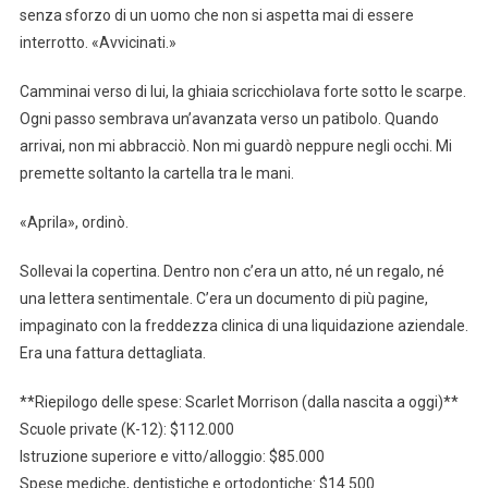
senza sforzo di un uomo che non si aspetta mai di essere
interrotto. «Avvicinati.»
Camminai verso di lui, la ghiaia scricchiolava forte sotto le scarpe.
Ogni passo sembrava un’avanzata verso un patibolo. Quando
arrivai, non mi abbracciò. Non mi guardò neppure negli occhi. Mi
premette soltanto la cartella tra le mani.
«Aprila», ordinò.
Sollevai la copertina. Dentro non c’era un atto, né un regalo, né
una lettera sentimentale. C’era un documento di più pagine,
impaginato con la freddezza clinica di una liquidazione aziendale.
Era una fattura dettagliata.
**Riepilogo delle spese: Scarlet Morrison (dalla nascita a oggi)**
Scuole private (K-12): $112.000
Istruzione superiore e vitto/alloggio: $85.000
Spese mediche, dentistiche e ortodontiche: $14.500