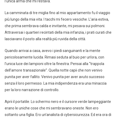
l’unica arma che mi restava.
La camminata di tre miglia fino al mio appartamento fu il viaggio
più lungo della mia vita. I tacchi mi fecero vesciche. L’aria estiva,
che prima sembrava calda e invitante, mi pesava sui polmoni.
Attraversai i quartieri recintati della mia infanzia, i prati curati che
lasciavano il posto alla realtà più ruvida della città.
Quando arrivai a casa, avevo i piedi sanguinanti e la mente
pericolosamente lucida. Rimasi seduta al buio per un’ora, con
l’unica luce dei lampioni oltre la finestra. Pensai alla “trappola
dell’amore transazionale”. Quella notte capii che non venivo
punita per aver fallito. Venivo punita per aver avuto successo
senza il loro permesso. La mia indipendenza era una minaccia
per la loro narrazione di controllo.
Aprii il portatile. Lo schermo nero e il cursore verde lampeggiante
erano le uniche cose che mi sembravano oneste. Non ero
soltanto una figlia. Ero un’analista di cybersicurezza. Ed era ora di