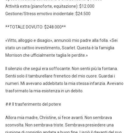
Attività extra (pianoforte, equitazione): $12.000
Gestione/Stress emotivo incidentale: $24.500
**TOTALE DOVUTO: $248.000**
«Vitto, alloggio e disagio», annunciò mio padre alla folla. «Sei
stato un cattivo investimento, Scarlet. Questa è la famiglia
Morrison che ufficialmente taglia le perdite.»
Il silenzio che seguì era soffocante. Non sentii più la fontana.
Sentii solo il tamburellare frenetico del mio cuore. Guardai i
numeri. Mi avevano addebitato la mia stessa infanzia. Avevano
trasformato la mia esistenza in un debito.
## Il trasferimento del potere
Allora mia madre, Christine, si fece avanti. Non sembrava
sconvolta. Non sembrava triste. Sembrava presiedere una
riunione di consiglio andata a buon fine. Lisciò il davanti del suo