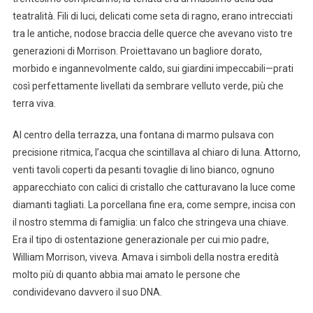
teatralità. Fili di luci, delicati come seta di ragno, erano intrecciati
tra le antiche, nodose braccia delle querce che avevano visto tre
generazioni di Morrison. Proiettavano un bagliore dorato,
morbido e ingannevolmente caldo, sui giardini impeccabili—prati
così perfettamente livellati da sembrare velluto verde, più che
terra viva.
Al centro della terrazza, una fontana di marmo pulsava con
precisione ritmica, l’acqua che scintillava al chiaro di luna. Attorno,
venti tavoli coperti da pesanti tovaglie di lino bianco, ognuno
apparecchiato con calici di cristallo che catturavano la luce come
diamanti tagliati. La porcellana fine era, come sempre, incisa con
il nostro stemma di famiglia: un falco che stringeva una chiave.
Era il tipo di ostentazione generazionale per cui mio padre,
William Morrison, viveva. Amava i simboli della nostra eredità
molto più di quanto abbia mai amato le persone che
condividevano davvero il suo DNA.