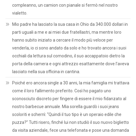
compleanno, un camion con pianale si fermò nel nostro
vialetto.
Mio padre ha lasciato la sua casa in Ohio da 340.000 dollari in
parti uguali a me e ai miei due fratellastri, ma mentre loro
hanno subito iniziato a cercare il modo più veloce per
venderla, io ci sono andato da solo e ho trovato ancora i suoi
occhiali da lettura sul comodino, il suo accappatoio dietro la
porta della camera e ogni attrezzo esattamente dove l’aveva
lasciato nella sua officina in cantina.
Poiché ero ancora single a 30 anni, la mia famiglia mi trattava
come il loro fallimento preferito. Così ho pagato uno
sconosciuto discreto per fingere di essere il mio fidanzato al
nostro barbecue annuale. Mia sorella guardò i suoi jeans
scoloriti e schernì: “Quindi il tuo tipo è un operaio edile che
puzza?” Tutti risero, finché lui non studiò il suo nuovo biglietto
da visita aziendale, fece una telefonata e pose una domanda