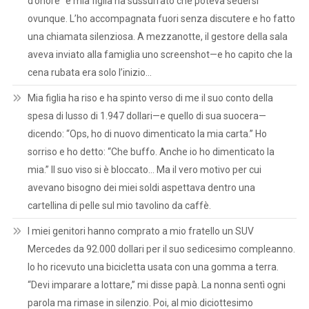
d’onore” e mia figlia ha sussurrato che poteva sedersi
ovunque. L’ho accompagnata fuori senza discutere e ho fatto
una chiamata silenziosa. A mezzanotte, il gestore della sala
aveva inviato alla famiglia uno screenshot—e ho capito che la
cena rubata era solo l’inizio…
Mia figlia ha riso e ha spinto verso di me il suo conto della
spesa di lusso di 1.947 dollari—e quello di sua suocera—
dicendo: “Ops, ho di nuovo dimenticato la mia carta.” Ho
sorriso e ho detto: “Che buffo. Anche io ho dimenticato la
mia.” Il suo viso si è bloccato… Ma il vero motivo per cui
avevano bisogno dei miei soldi aspettava dentro una
cartellina di pelle sul mio tavolino da caffè.
I miei genitori hanno comprato a mio fratello un SUV
Mercedes da 92.000 dollari per il suo sedicesimo compleanno.
Io ho ricevuto una bicicletta usata con una gomma a terra.
“Devi imparare a lottare,” mi disse papà. La nonna sentì ogni
parola ma rimase in silenzio. Poi, al mio diciottesimo