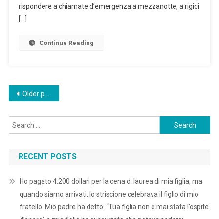
rispondere a chiamate d’emergenza a mezzanotte, a rigidi
[…]
Continue Reading
Posts
Older posts
navigation
Search
for:
RECENT POSTS
Ho pagato 4.200 dollari per la cena di laurea di mia figlia, ma
quando siamo arrivati, lo striscione celebrava il figlio di mio
fratello. Mio padre ha detto: “Tua figlia non è mai stata l’ospite