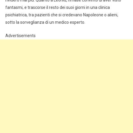
rividero mai più. Quanto a Leonid, rimase convinto di aver visto
fantasmi, e trascorse il resto dei suoi giorni in una clinica
psichiatrica, tra pazienti che si credevano Napoleone o alieni,
sotto la sorveglianza di un medico esperto.
Advertisements