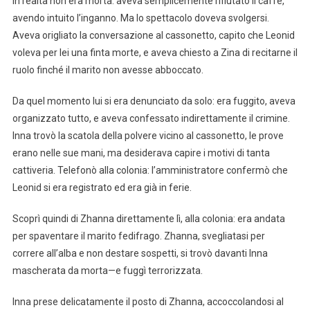
In realtà non era morta: aveva semplicemente rifiutato il caffè,
avendo intuito l’inganno. Ma lo spettacolo doveva svolgersi.
Aveva origliato la conversazione al cassonetto, capito che Leonid
voleva per lei una finta morte, e aveva chiesto a Zina di recitarne il
ruolo finché il marito non avesse abboccato.
Da quel momento lui si era denunciato da solo: era fuggito, aveva
organizzato tutto, e aveva confessato indirettamente il crimine.
Inna trovò la scatola della polvere vicino al cassonetto, le prove
erano nelle sue mani, ma desiderava capire i motivi di tanta
cattiveria. Telefonò alla colonia: l’amministratore confermò che
Leonid si era registrato ed era già in ferie.
Scoprì quindi di Zhanna direttamente lì, alla colonia: era andata
per spaventare il marito fedifrago. Zhanna, svegliatasi per
correre all’alba e non destare sospetti, si trovò davanti Inna
mascherata da morta—e fuggì terrorizzata.
Inna prese delicatamente il posto di Zhanna, accoccolandosi al