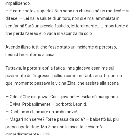
impallidendo.
— E come potevi saperlo? Non sono un chimico né un medico! — si
difese. — Lei ha la salute di un toro, non si è mai ammalata in
vent’anni! Sarà un piccolo fastidio, letteralmente… L’importante è
che perda l’aereo e io vada in vacanza da solo.
Avendo illuso tutti che fosse stato un incidente di percorso,
Leonid fece ritorno a casa.
Tuttavia, la porta si aprì a fatica: Inna giaceva esanime sul
pavimento dell’ingresso, pallida come un fantasma. Proprio in
quel momento passava la vicina Zina, che assisté alla scena.
— Oddio! Che disgrazia! Così giovane! — esclamò piangendo.
— È viva. Probabilmente — borbottò Leonid.
— Dobbiamo chiamare un’ambulanza!
— Magari non serve? Forse passa da sola? — balbettò lui, più
preoccupato di sé. Ma Zina non lo ascoltò e chiamò
immediatamente il 118.