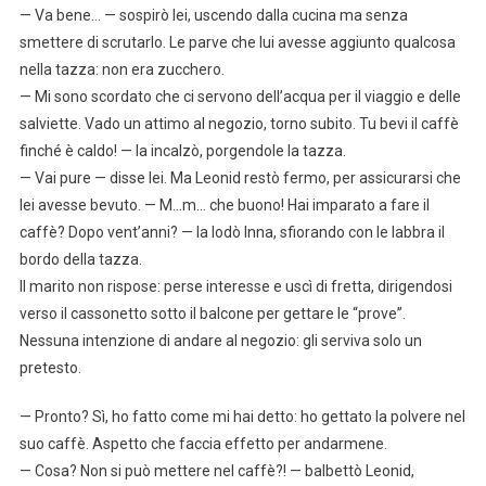
— Va bene… — sospirò lei, uscendo dalla cucina ma senza
smettere di scrutarlo. Le parve che lui avesse aggiunto qualcosa
nella tazza: non era zucchero.
— Mi sono scordato che ci servono dell’acqua per il viaggio e delle
salviette. Vado un attimo al negozio, torno subito. Tu bevi il caffè
finché è caldo! — la incalzò, porgendole la tazza.
— Vai pure — disse lei. Ma Leonid restò fermo, per assicurarsi che
lei avesse bevuto. — M…m… che buono! Hai imparato a fare il
caffè? Dopo vent’anni? — la lodò Inna, sfiorando con le labbra il
bordo della tazza.
Il marito non rispose: perse interesse e uscì di fretta, dirigendosi
verso il cassonetto sotto il balcone per gettare le “prove”.
Nessuna intenzione di andare al negozio: gli serviva solo un
pretesto.
— Pronto? Sì, ho fatto come mi hai detto: ho gettato la polvere nel
suo caffè. Aspetto che faccia effetto per andarmene.
— Cosa? Non si può mettere nel caffè?! — balbettò Leonid,