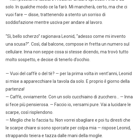
solo. In qualche modo ce la farò. Mi mancherà, certo, ma che ci
vuoi fare — disse, trattenendo a stento un sorriso di
soddisfazione mentre usciva per andare al lavoro.
“Sì, bello scherzo” ragionava Leonid, “adesso come mi invento
una scusa?”. Così, dal balcone, compose in fretta un numero sul
cellulare. Inna non seppe cosa si stesse dicendo, ma trovò tutto
molto sospetto, e decise di tenerlo d’occhio.
— Vuoi del caffè o del tè? — per la prima volta in vent’anni, Leonid
si mise a apparecchiare la tavola da solo. E proprio il giorno della
partenza!
— Caffè, ovviamente. Con un solo cucchiaino di zucchero… — Inna
si fece più pensierosa. — Faccio io, versami pure. Vai a lucidare le
scarpe, così risplendono.
— Meglio che lo faccia tu. Non vorrei sbagliare e poi tu diresti che
le scarpe chiare si sono sporcate per colpa mia — rispose Leonid,
strappando teiera e tazza dalle mani della moglie.