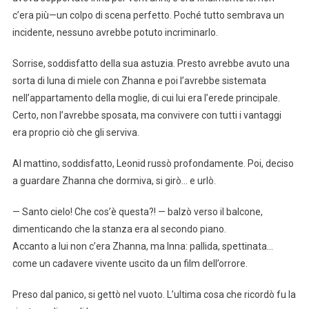
c’era più—un colpo di scena perfetto. Poché tutto sembrava un
incidente, nessuno avrebbe potuto incriminarlo.
Sorrise, soddisfatto della sua astuzia. Presto avrebbe avuto una
sorta di luna di miele con Zhanna e poi l’avrebbe sistemata
nell’appartamento della moglie, di cui lui era l’erede principale.
Certo, non l’avrebbe sposata, ma convivere con tutti i vantaggi
era proprio ciò che gli serviva.
Al mattino, soddisfatto, Leonid russò profondamente. Poi, deciso
a guardare Zhanna che dormiva, si girò… e urlò.
— Santo cielo! Che cos’è questa?! — balzò verso il balcone,
dimenticando che la stanza era al secondo piano.
Accanto a lui non c’era Zhanna, ma Inna: pallida, spettinata…
come un cadavere vivente uscito da un film dell’orrore.
Preso dal panico, si gettò nel vuoto. L’ultima cosa che ricordò fu la