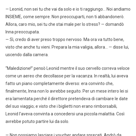
— Leonid, non sei tu che vai da solo e io ti raggiungo… Noi andiamo
INSIEME, come sempre. Non preoccuparti, non ti abbandonerò.
Allora, caro mio, sei tu che stai male per lo stress? — domandò
Inna preoccupata.
— Sì, credo di aver preso troppo nervoso. Ma ora va tutto bene,
visto che anche tu vieni. Prepara la mia valigia, allora… — disse lui,
uscendo dalla camera.
“Maledizione!” pensò Leonid mentre il suo cervello correva veloce
come un aereo che decollasse per la vacanza. In realtà, lui aveva
fatto un piano completamente diverso: era convinto che,
finalmente, Inna non lo avrebbe seguito. Per un mese intero lei si
era lamentata perché il direttore pretendeva di cambiare le date
del suo viaggio; e visto che i biglietti non erano rimborsabili,
Leonid l’aveva convinta a concedersi una piccola malattia. Così
avrebbe potuto partire lui da solo.
— Non possiamo lasciare i voucher andare sprecati. Andrò da