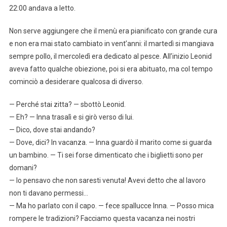
22:00 andava a letto.
Non serve aggiungere che il menù era pianificato con grande cura
e non era mai stato cambiato in vent’anni: il martedì si mangiava
sempre pollo, il mercoledì era dedicato al pesce. All’inizio Leonid
aveva fatto qualche obiezione, poi si era abituato, ma col tempo
cominciò a desiderare qualcosa di diverso.
— Perché stai zitta? — sbottò Leonid.
— Eh? — Inna trasalì e si girò verso di lui.
— Dico, dove stai andando?
— Dove, dici? In vacanza. — Inna guardò il marito come si guarda
un bambino. — Ti sei forse dimenticato che i biglietti sono per
domani?
— Io pensavo che non saresti venuta! Avevi detto che al lavoro
non ti davano permessi…
— Ma ho parlato con il capo. — fece spallucce Inna. — Posso mica
rompere le tradizioni? Facciamo questa vacanza nei nostri