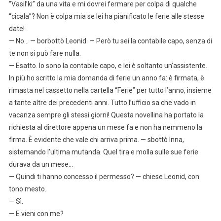
“Vasil’ki” da una vita e mi dovrei fermare per colpa di qualche
“cicala”? Non è colpa mia se lei ha pianificato le ferie alle stesse
date!
— No… — borbottò Leonid. — Però tu sei la contabile capo, senza di
te non si può fare nulla.
— Esatto. Io sono la contabile capo, e lei è soltanto un’assistente.
In più ho scritto la mia domanda di ferie un anno fa: è firmata, è
rimasta nel cassetto nella cartella “Ferie” per tutto l’anno, insieme
a tante altre dei precedenti anni. Tutto l’ufficio sa che vado in
vacanza sempre gli stessi giorni! Questa novellina ha portato la
richiesta al direttore appena un mese fa e non ha nemmeno la
firma. È evidente che vale chi arriva prima. — sbottò Inna,
sistemando l’ultima mutanda. Quel tira e molla sulle sue ferie
durava da un mese…
— Quindi ti hanno concesso il permesso? — chiese Leonid, con
tono mesto.
— Sì.
— E vieni con me?