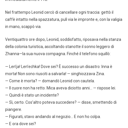
Nel frattempo Leonid cercò di cancellare ogni traccia: gettò il
caffè intatto nella spazzatura, pulì via le impronte e, con la valigia
in mano, scappò via.
Ventiquattro ore dopo, Leonid, soddisfatto, riposava nella stanza
della colonia turistica, ascoltando stanotte il sonno leggero di
Zhanna—la sua nuova compagna. Finché il telefono squillò:
— Len’ja! Len’echka! Dove sei? È successo un disastro: Inna è
morta! Non sono riusciti a salvarla! — singhiozzava Zina.
— Come è morta? — domandò Leonid con cautela.
— Il cuore non ha retto. Mica aveva diciotto anni… — rispose lei.
— Quindi è stato un incidente?
— Sì, certo. Cos’altro poteva succedere? — disse, smettendo di
piangere.
— Figurati, stavo andando al negozio… E non ho colpa.
— E ora dove sei?