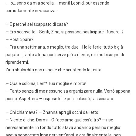
— Io… sono da mia sorella — mentì Leonid, pur essendo
comodamente in vacanza.
— E perché sei scappato di casa?
— Ero sconvolto… Senti, Zina, si possono posticipare i funerali?
— Posticipare?
— Tra una settimana, o meglio, tra due… Ho le ferie, tutto è già
pagato… Tanto a Inna non serve più a niente, e io ho bisogno di
riprendermi.
Zina sbalordita non rispose che scuotendo la testa.
— Quale colonia, Len’? Tua moglie è morta!
— Tanto senza di me nessuno sa organizzare nulla. Verrò appena
posso. Aspetterà — rispose lui e poi si rilassò, rassicurato.
— Chi chiamava? — Zhanna aprì gli occhi dal letto.
— Niente di che. Dormi… O facciamo qualcos’altro? — rise
nervosamente. In fondo tutto stava andando persino meglio:
aveva sopportato Inna per vent’anni, e ora finalmente lei non