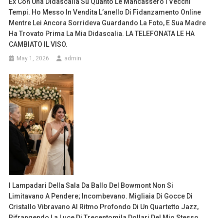
Ex Con Una Didascalia Su Quanto Le Mancassero I Vecchi
Tempi. Ho Messo In Vendita L’anello Di Fidanzamento Online
Mentre Lei Ancora Sorrideva Guardando La Foto, E Sua Madre
Ha Trovato Prima La Mia Didascalia. LA TELEFONATA LE HA
CAMBIATO IL VISO.
May 1, 2026
admin
I Lampadari Della Sala Da Ballo Del Bowmont Non Si
Limitavano A Pendere; Incombevano. Migliaia Di Gocce Di
Cristallo Vibravano Al Ritmo Profondo Di Un Quartetto Jazz,
Rifrangendo La Luce Di Trecentomila Dollari Del Mio Stesso