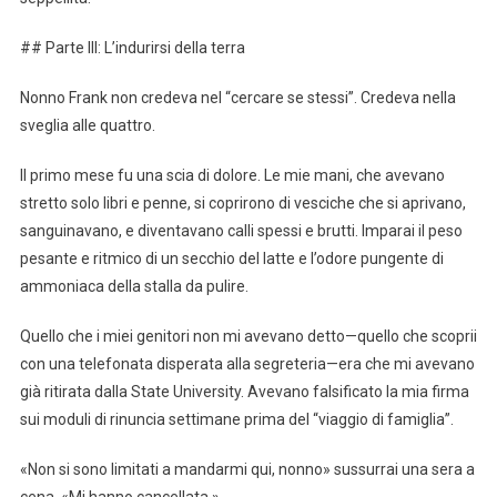
## Parte III: L’indurirsi della terra
Nonno Frank non credeva nel “cercare se stessi”. Credeva nella
sveglia alle quattro.
Il primo mese fu una scia di dolore. Le mie mani, che avevano
stretto solo libri e penne, si coprirono di vesciche che si aprivano,
sanguinavano, e diventavano calli spessi e brutti. Imparai il peso
pesante e ritmico di un secchio del latte e l’odore pungente di
ammoniaca della stalla da pulire.
Quello che i miei genitori non mi avevano detto—quello che scoprii
con una telefonata disperata alla segreteria—era che mi avevano
già ritirata dalla State University. Avevano falsificato la mia firma
sui moduli di rinuncia settimane prima del “viaggio di famiglia”.
«Non si sono limitati a mandarmi qui, nonno» sussurrai una sera a
cena. «Mi hanno cancellata.»