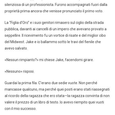
silenziosa di un professionista. Furono accompagnati fuori dalla
proprietà prima ancora che venisse pronunciato il primo voto.
La “Figlia d’Oro” e i suoi genitori rimasero sul ciglio della strada
pubblica, davanti ai cancelli di un impero che avevano provato a
seppellire. Il ricevimento fu un vortice di risate e del miglior cibo
del Midwest. Jake e io ballammo sotto le travi del fienile che
avevo salvato.
«Nessun rimpianto?» mi chiese Jake, facendomi girare.
«Nessuno» risposi.
Guardai la prima fila. C’erano due sedie vuote. Non perché
mancasse qualcuno, ma perché quei posti erano stati riassegnati
al ricordo della ragazza che ero stata—la ragazza convinta di non
valere il prezzo di un libro di testo. Io avevo riempito quei vuoti
con il mio successo.