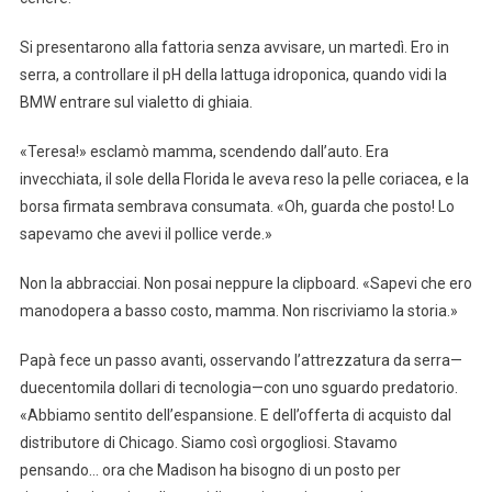
Si presentarono alla fattoria senza avvisare, un martedì. Ero in
serra, a controllare il pH della lattuga idroponica, quando vidi la
BMW entrare sul vialetto di ghiaia.
«Teresa!» esclamò mamma, scendendo dall’auto. Era
invecchiata, il sole della Florida le aveva reso la pelle coriacea, e la
borsa firmata sembrava consumata. «Oh, guarda che posto! Lo
sapevamo che avevi il pollice verde.»
Non la abbracciai. Non posai neppure la clipboard. «Sapevi che ero
manodopera a basso costo, mamma. Non riscriviamo la storia.»
Papà fece un passo avanti, osservando l’attrezzatura da serra—
duecentomila dollari di tecnologia—con uno sguardo predatorio.
«Abbiamo sentito dell’espansione. E dell’offerta di acquisto dal
distributore di Chicago. Siamo così orgogliosi. Stavamo
pensando… ora che Madison ha bisogno di un posto per