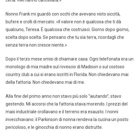
Nonno Frank mi guardò con occhi che avevano visto siccità,
bufere e crolli di mercato. «Il valore non è qualcosa che ti dà
qualcuno, Teresa. È qualcosa che costruisci. Giorno dopo giorno,
scelta dopo scelta. Se pensano che tu sia terra, ricordagli che
senza terra non cresce niente.»
Dopo il terzo mese smisi di chiamare casa. Ogni telefonata era un
monologo di mia madre sul rovescio di Madison o sul costoso
country club a cui si erano iscritti in Florida. Non chiedevano mai
della fattoria. Non chiedevano mai di me.
Alla fine del primo anno non stavo più solo “aiutando”; stavo
gestendo. Mi accorsi che la fattoria stava morendo. I prezzi del
mais industriale crollavano e il terreno era esausto. I nonni
invecchiavano: il Parkinson di nonna rendeva la cucina un posto
pericoloso, e le ginocchia di nonno erano distrutte.