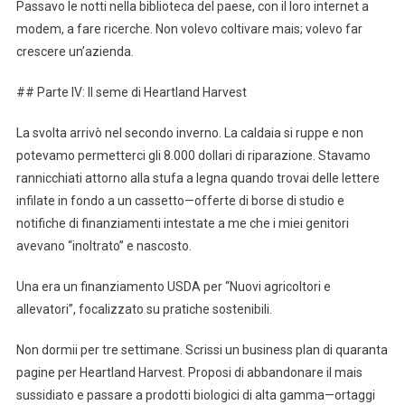
Passavo le notti nella biblioteca del paese, con il loro internet a
modem, a fare ricerche. Non volevo coltivare mais; volevo far
crescere un’azienda.
## Parte IV: Il seme di Heartland Harvest
La svolta arrivò nel secondo inverno. La caldaia si ruppe e non
potevamo permetterci gli 8.000 dollari di riparazione. Stavamo
rannicchiati attorno alla stufa a legna quando trovai delle lettere
infilate in fondo a un cassetto—offerte di borse di studio e
notifiche di finanziamenti intestate a me che i miei genitori
avevano “inoltrato” e nascosto.
Una era un finanziamento USDA per “Nuovi agricoltori e
allevatori”, focalizzato su pratiche sostenibili.
Non dormii per tre settimane. Scrissi un business plan di quaranta
pagine per Heartland Harvest. Proposi di abbandonare il mais
sussidiato e passare a prodotti biologici di alta gamma—ortaggi