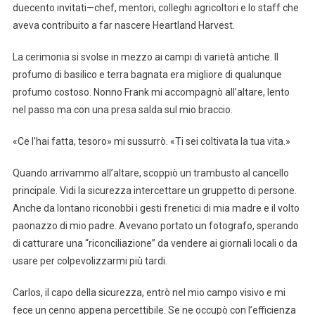
duecento invitati—chef, mentori, colleghi agricoltori e lo staff che
aveva contribuito a far nascere Heartland Harvest.
La cerimonia si svolse in mezzo ai campi di varietà antiche. Il
profumo di basilico e terra bagnata era migliore di qualunque
profumo costoso. Nonno Frank mi accompagnò all’altare, lento
nel passo ma con una presa salda sul mio braccio.
«Ce l’hai fatta, tesoro» mi sussurrò. «Ti sei coltivata la tua vita.»
Quando arrivammo all’altare, scoppiò un trambusto al cancello
principale. Vidi la sicurezza intercettare un gruppetto di persone.
Anche da lontano riconobbi i gesti frenetici di mia madre e il volto
paonazzo di mio padre. Avevano portato un fotografo, sperando
di catturare una “riconciliazione” da vendere ai giornali locali o da
usare per colpevolizzarmi più tardi.
Carlos, il capo della sicurezza, entrò nel mio campo visivo e mi
fece un cenno appena percettibile. Se ne occupò con l’efficienza