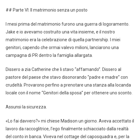
## Parte VI: Il matrimonio senza un posto
I mesi prima del matrimonio furono una guerra di logoramento.
Jake e io avevamo costruito una vita insieme, e il nostro
matrimonio era la celebrazione di quella partnership. I miei
genitori, capendo che ormai valevo milioni, lanciarono una
campagna di PR dentro la famiglia allargata.
Dissero a zia Catherine che li stavo “affamando”. Dissero al
pastore del paese che stavo disonorando “padre e madre” con
crudeltà. Provarono perfino a prenotare una stanza alla locanda
locale con il nome “Genitori della sposa” per ottenere uno sconto.
Assunsi la sicurezza.
«Lo fai davvero?» mi chiese Madison un giorno. Aveva accettato il
lavoro da raccoglitrice, l’ego finalmente schiacciato dalla realtà
del conto in banca. Viveva nel cottage del caposquadra e, per la