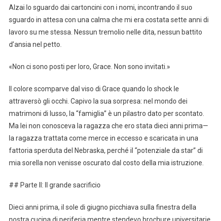
Alzai lo sguardo dai cartoncini con i nomi, incontrando il suo
sguardo in attesa con una calma che mi era costata sette anni di
lavoro su me stessa. Nessun tremolio nelle dita, nessun battito
d’ansia nel petto.
«Non ci sono posti per loro, Grace. Non sono invitati.»
Il colore scomparve dal viso di Grace quando lo shock le
attraversò gli occhi. Capivo la sua sorpresa: nel mondo dei
matrimoni di lusso, la “famiglia” è un pilastro dato per scontato.
Ma lei non conosceva la ragazza che ero stata dieci anni prima—
la ragazza trattata come merce in eccesso e scaricata in una
fattoria sperduta del Nebraska, perché il “potenziale da star” di
mia sorella non venisse oscurato dal costo della mia istruzione.
## Parte II: Il grande sacrificio
Dieci anni prima, il sole di giugno picchiava sulla finestra della
nostra cucina di periferia mentre stendevo brochure universitarie