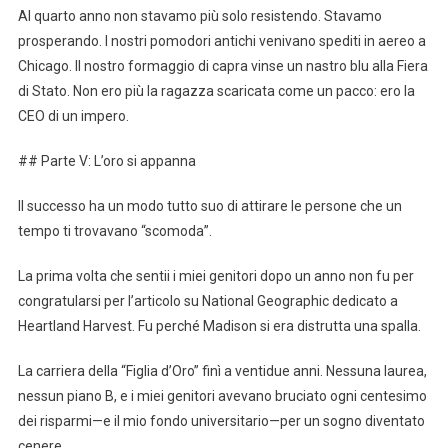
Al quarto anno non stavamo più solo resistendo. Stavamo
prosperando. I nostri pomodori antichi venivano spediti in aereo a
Chicago. Il nostro formaggio di capra vinse un nastro blu alla Fiera
di Stato. Non ero più la ragazza scaricata come un pacco: ero la
CEO di un impero.
## Parte V: L’oro si appanna
Il successo ha un modo tutto suo di attirare le persone che un
tempo ti trovavano “scomoda”.
La prima volta che sentii i miei genitori dopo un anno non fu per
congratularsi per l’articolo su National Geographic dedicato a
Heartland Harvest. Fu perché Madison si era distrutta una spalla.
La carriera della “Figlia d’Oro” finì a ventidue anni. Nessuna laurea,
nessun piano B, e i miei genitori avevano bruciato ogni centesimo
dei risparmi—e il mio fondo universitario—per un sogno diventato
cenere.