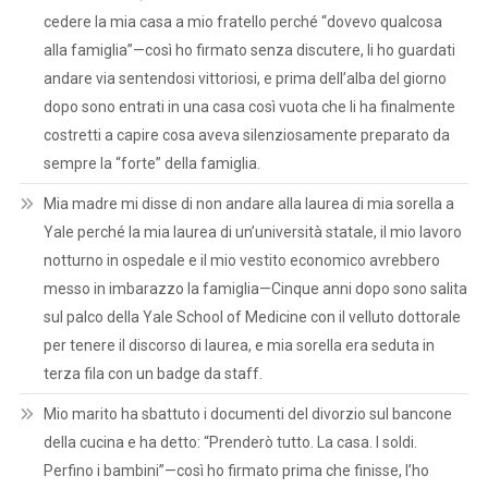
cedere la mia casa a mio fratello perché “dovevo qualcosa
alla famiglia”—così ho firmato senza discutere, li ho guardati
andare via sentendosi vittoriosi, e prima dell’alba del giorno
dopo sono entrati in una casa così vuota che li ha finalmente
costretti a capire cosa aveva silenziosamente preparato da
sempre la “forte” della famiglia.
Mia madre mi disse di non andare alla laurea di mia sorella a
Yale perché la mia laurea di un’università statale, il mio lavoro
notturno in ospedale e il mio vestito economico avrebbero
messo in imbarazzo la famiglia—Cinque anni dopo sono salita
sul palco della Yale School of Medicine con il velluto dottorale
per tenere il discorso di laurea, e mia sorella era seduta in
terza fila con un badge da staff.
Mio marito ha sbattuto i documenti del divorzio sul bancone
della cucina e ha detto: “Prenderò tutto. La casa. I soldi.
Perfino i bambini”—così ho firmato prima che finisse, l’ho