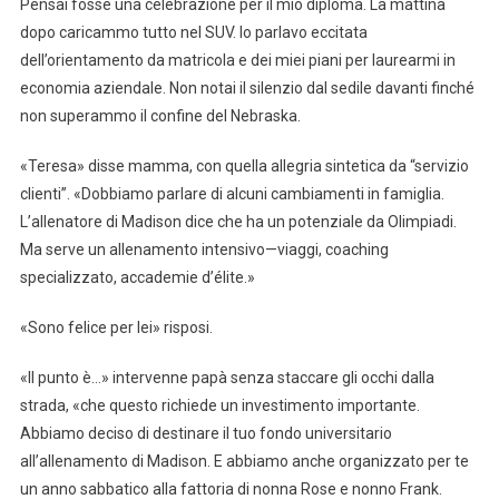
Pensai fosse una celebrazione per il mio diploma. La mattina
dopo caricammo tutto nel SUV. Io parlavo eccitata
dell’orientamento da matricola e dei miei piani per laurearmi in
economia aziendale. Non notai il silenzio dal sedile davanti finché
non superammo il confine del Nebraska.
«Teresa» disse mamma, con quella allegria sintetica da “servizio
clienti”. «Dobbiamo parlare di alcuni cambiamenti in famiglia.
L’allenatore di Madison dice che ha un potenziale da Olimpiadi.
Ma serve un allenamento intensivo—viaggi, coaching
specializzato, accademie d’élite.»
«Sono felice per lei» risposi.
«Il punto è…» intervenne papà senza staccare gli occhi dalla
strada, «che questo richiede un investimento importante.
Abbiamo deciso di destinare il tuo fondo universitario
all’allenamento di Madison. E abbiamo anche organizzato per te
un anno sabbatico alla fattoria di nonna Rose e nonno Frank.