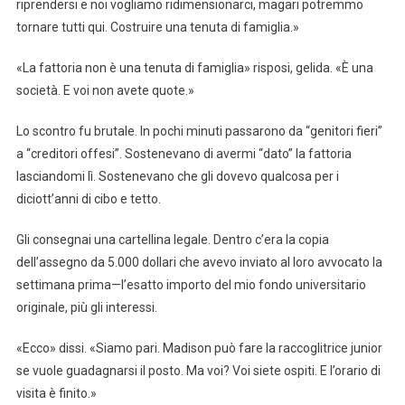
riprendersi e noi vogliamo ridimensionarci, magari potremmo
tornare tutti qui. Costruire una tenuta di famiglia.»
«La fattoria non è una tenuta di famiglia» risposi, gelida. «È una
società. E voi non avete quote.»
Lo scontro fu brutale. In pochi minuti passarono da “genitori fieri”
a “creditori offesi”. Sostenevano di avermi “dato” la fattoria
lasciandomi lì. Sostenevano che gli dovevo qualcosa per i
diciott’anni di cibo e tetto.
Gli consegnai una cartellina legale. Dentro c’era la copia
dell’assegno da 5.000 dollari che avevo inviato al loro avvocato la
settimana prima—l’esatto importo del mio fondo universitario
originale, più gli interessi.
«Ecco» dissi. «Siamo pari. Madison può fare la raccoglitrice junior
se vuole guadagnarsi il posto. Ma voi? Voi siete ospiti. E l’orario di
visita è finito.»