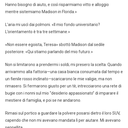
Hanno bisogno di aiuto, e così risparmiamo vitto e alloggio
mentre sistemiamo Madison in Florida.»
L’aria mi uscì dai polmoni. «Il mio fondo universitario?
L’orientamento è tra tre settimane.»
«Non essere egoista, Teresa» sbottò Madison dal sedile
posteriore. «Qui stiamo parlando del mio futuro.»
Non si limitarono a prendermi i soldi; mi presero la scelta. Quando
arrivammo alla fattoria—una casa bianca consumata dal tempo e
un fienile rosso inclinato—scaricarono le mie valigie, ma non
rimasero. Si fermarono giusto per un tè, intrecciarono una rete di
bugie con i nonni sul mio “desiderio appassionato” di imparare il
mestiere di famiglia, e poi se ne andarono.
Rimasi sul portico a guardare la polvere posarsi dietro il loro SUV,
capendo che non mi avevano mandata lì per aiutare. Mi avevano
seppellita.