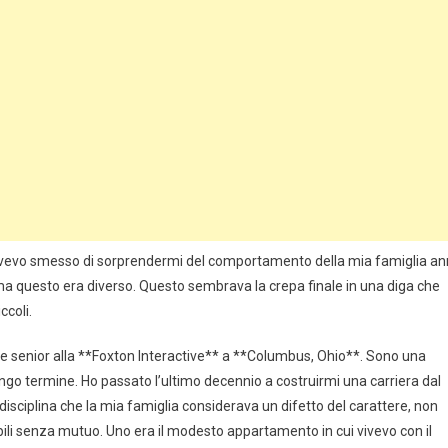
vevo smesso di sorprendermi del comportamento della mia famiglia an
 ma questo era diverso. Questo sembrava la crepa finale in una diga che
ccoli.
e senior alla **Foxton Interactive** a **Columbus, Ohio**. Sono una
 lungo termine. Ho passato l’ultimo decennio a costruirmi una carriera dal
isciplina che la mia famiglia considerava un difetto del carattere, non
bili senza mutuo. Uno era il modesto appartamento in cui vivevo con il