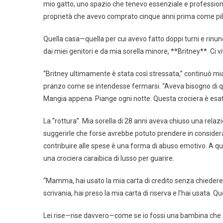
mio gatto, uno spazio che tenevo essenziale e professiona
proprietà che avevo comprato cinque anni prima come pila
Quella casa—quella per cui avevo fatto doppi turni e ri
dai miei genitori e da mia sorella minore, **Britney**. Ci 
“Britney ultimamente è stata così stressata,” continuò mi
pranzo come se intendesse fermarsi. “Aveva bisogno di que
Mangia appena. Piange ogni notte. Questa crociera è esatt
La “rottura”. Mia sorella di 28 anni aveva chiuso una rela
suggerirle che forse avrebbe potuto prendere in consideraz
contribuire alle spese è una forma di abuso emotivo. A qu
una crociera caraibica di lusso per guarire.
“Mamma, hai usato la mia carta di credito senza chiedere,
scrivania, hai preso la mia carta di riserva e l’hai usata. Q
Lei rise—rise davvero—come se io fossi una bambina che 