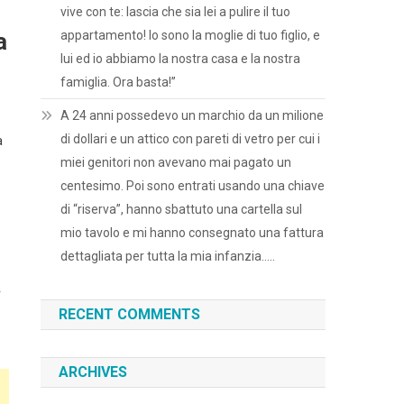
vive con te: lascia che sia lei a pulire il tuo
a
appartamento! Io sono la moglie di tuo figlio, e
lui ed io abbiamo la nostra casa e la nostra
famiglia. Ora basta!”
A 24 anni possedevo un marchio da un milione
di dollari e un attico con pareti di vetro per cui i
a
miei genitori non avevano mai pagato un
centesimo. Poi sono entrati usando una chiave
di “riserva”, hanno sbattuto una cartella sul
mio tavolo e mi hanno consegnato una fattura
dettagliata per tutta la mia infanzia…..
r
RECENT COMMENTS
ARCHIVES