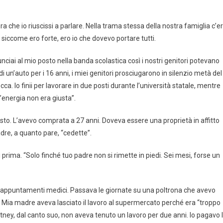
 che io riuscissi a parlare. Nella trama stessa della nostra famiglia c’e
 E siccome ero forte, ero io che dovevo portare tutti.
unciai al mio posto nella banda scolastica così i nostri genitori potevano
un’auto per i 16 anni, i miei genitori prosciugarono in silenzio metà del
. Io finii per lavorare in due posti durante l’università statale, mentre
’energia non era giusta”.
uesto. L’avevo comprata a 27 anni. Doveva essere una proprietà in affitto
adre, a quanto pare, “cedette”.
ima. “Solo finché tuo padre non si rimette in piedi. Sei mesi, forse un
 appuntamenti medici. Passava le giornate su una poltrona che avevo
Mia madre aveva lasciato il lavoro al supermercato perché era “troppo
itney, dal canto suo, non aveva tenuto un lavoro per due anni. Io pagavo 