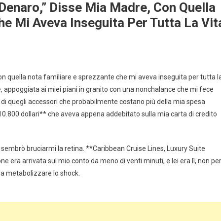
Denaro,” Disse Mia Madre, Con Quella
e Mi Aveva Inseguita Per Tutta La Vit
n quella nota familiare e sprezzante che mi aveva inseguita per tutta l
e, appoggiata ai miei piani in granito con una nonchalance che mi fece
no di quegli accessori che probabilmente costano più della mia spesa
10.800 dollari** che aveva appena addebitato sulla mia carta di credito
mi sembrò bruciarmi la retina. **Caribbean Cruise Lines, Luxury Suite
e era arrivata sul mio conto da meno di venti minuti, e lei era lì, non pe
i a metabolizzare lo shock.