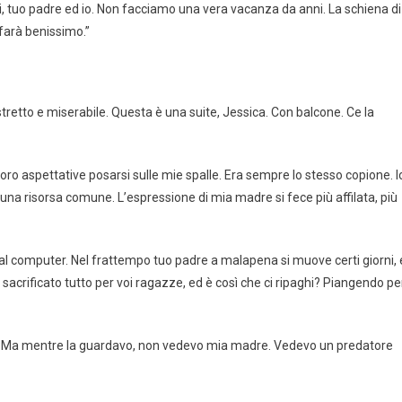
i, tuo padre ed io. Non facciamo una vera vacanza da anni. La schiena di
 farà benissimo.”
 stretto e miserabile. Questa è una suite, Jessica. Con balcone. Ce la
loro aspettative posarsi sulle mie spalle. Era sempre lo stesso copione. I
o una risorsa comune. L’espressione di mia madre si fece più affilata, più
 al computer. Nel frattempo tuo padre a malapena si muove certi giorni, 
acrificato tutto per voi ragazze, ed è così che ci ripaghi? Piangendo pe
ò. Ma mentre la guardavo, non vedevo mia madre. Vedevo un predatore