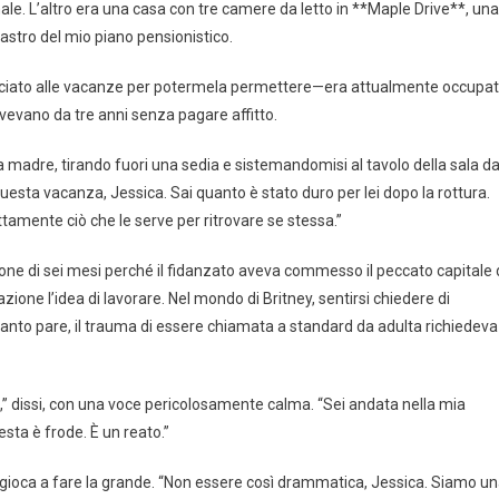
le. L’altro era una casa con tre camere da letto in **Maple Drive**, una
stro del mio piano pensionistico.
nunciato alle vacanze per potermela permettere—era attualmente occupa
vivevano da tre anni senza pagare affitto.
a madre, tirando fuori una sedia e sistemandomisi al tavolo della sala d
sta vacanza, Jessica. Sai quanto è stato duro per lei dopo la rottura.
amente ciò che le serve per ritrovare se stessa.”
zione di sei mesi perché il fidanzato aveva commesso il peccato capitale 
ione l’idea di lavorare. Nel mondo di Britney, sentirsi chiedere di
anto pare, il trauma di essere chiamata a standard da adulta richiedeva
” dissi, con una voce pericolosamente calma. “Sei andata nella mia
uesta è frode. È un reato.”
gioca a fare la grande. “Non essere così drammatica, Jessica. Siamo u