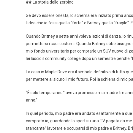
## La storia dello zerbino
Se devo essere onesta, lo schema era iniziato prima ancora
l’idea che io fossi quella “forte” e Britney quella “fragile”.
Quando Britney a sette anni voleva lezioni di danza, io rin
permettersi i suoi costumi. Quando Britney ebbe bisogno di 
mio fondo universitario per comprarle un SUV nuovo di zecca
lei lasciò il community college dopo un semestre perché “l
La casa in Maple Drive era il simbolo definitivo di tutto q
per mettere al sicuro il mio futuro. Poi la schiena di mio p
“È solo temporaneo,” aveva promesso mia madre tre anni pr
anno.”
In quel periodo, mio padre era andato esattamente a due
comprato io, guardando lo sport su una TV pagata da me. 
stancante” lavorare e occuparsi di mio padre e Britney. Br