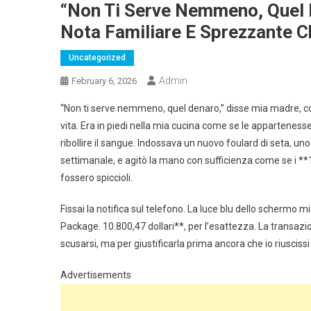
“Non Ti Serve Nemmeno, Quel 
Nota Familiare E Sprezzante Ch
Uncategorized
Admin
February 6, 2026
“Non ti serve nemmeno, quel denaro,” disse mia madre, co
vita. Era in piedi nella mia cucina come se le apparteness
ribollire il sangue. Indossava un nuovo foulard di seta, u
settimanale, e agitò la mano con sufficienza come se i **
fossero spiccioli.
Fissai la notifica sul telefono. La luce blu dello schermo 
Package. 10.800,47 dollari**, per l’esattezza. La transazion
scusarsi, ma per giustificarla prima ancora che io riusciss
Advertisements