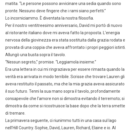
matita. “Le persone possono avvicinare una sedia quando sono
pronte. Nessuno deve fingere che i rami siano perfetti.”
Lo incorniciammo. È diventata la nostra filosofia.
Per il nostro ventitreesimo anniversario, David mi portò di nuovo
al ristorante italiano dove mi aveva fatto la proposta. L’energia
nervosa della giovinezza era stata sostituita dalla grazia rodata e
provata di una coppia che aveva affrontato i propri peggiori istinti.
Allungò una busta sopra il tavolo.
“Nessun segreto,” promise. “Leggiamola insieme.”
Era una lettera in cui mi ringraziava per essere rimasta quando la
verità era arrivata in modo terribile. Scrisse che trovare Lauren gli
aveva restituito il passato, ma che la mia grazia aveva assicurato
il suo futuro. Tenni la sua mano sopra il tavolo, profondamente
consapevole che l’amore non si dimostra evitando il terremoto; si
dimostra da come si ricostruisce la base dopo che la terra smette
di tremare.
La primavera seguente, ci riunimmo tutti in una casa sul lago
nell’Hill Country. Sophie, David, Lauren, Richard, Elaine e io. Al