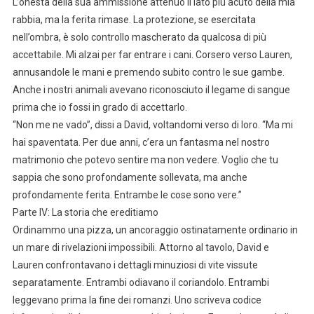
L’onestà della sua ammissione attenuò il lato più acuto della mia
rabbia, ma la ferita rimase. La protezione, se esercitata
nell’ombra, è solo controllo mascherato da qualcosa di più
accettabile. Mi alzai per far entrare i cani. Corsero verso Lauren,
annusandole le mani e premendo subito contro le sue gambe.
Anche i nostri animali avevano riconosciuto il legame di sangue
prima che io fossi in grado di accettarlo.
“Non me ne vado”, dissi a David, voltandomi verso di loro. “Ma mi
hai spaventata. Per due anni, c’era un fantasma nel nostro
matrimonio che potevo sentire ma non vedere. Voglio che tu
sappia che sono profondamente sollevata, ma anche
profondamente ferita. Entrambe le cose sono vere.”
Parte IV: La storia che ereditiamo
Ordinammo una pizza, un ancoraggio ostinatamente ordinario in
un mare di rivelazioni impossibili. Attorno al tavolo, David e
Lauren confrontavano i dettagli minuziosi di vite vissute
separatamente. Entrambi odiavano il coriandolo. Entrambi
leggevano prima la fine dei romanzi. Uno scriveva codice