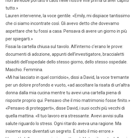
non avrebbe portato il caos nelle nostre vite prima di aver capito
tutto.»
Lauren intervenne, la voce gentile. «Emily, mi dispiace tantissimo
che ci siamo incontrate così. Gli avevo detto che dovevamo
aspettare che tu fossi a casa. Pensava di avere un giorno in più
per spiegarti.»
Fissai la cartella chiusa sul tavolo. All’interno c’erano le prove:
documenti di adozione, appunti dell’investigatore, braccialetti
sbiaditi dell’ospedale dello stesso giorno, dello stesso ospedale.
Maschio. Femmina.
«Mi hai lasciato in quel corridoio», dissi a David, la voce tremante
per un dolore profondo e vuoto, «ad ascoltare la risata di un’altra
donna dalla mia cucina mentre tu avevi una cartella piena di
risposte proprio qui. Pensavo che il mio matrimonio fosse finito.»
«Pensavo di proteggerti», disse David, i suoi occhi più vecchi di
quella mattina. «Il tuo lavoro era stressante. Avevi avvisi sulla
salute riguardo lo stress. Ogni ritardo aveva una ragione. Ma
insieme sono diventati un segreto. È stato il mio errore.»