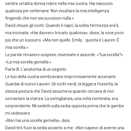
sentire un’altra donna ridere nella mia cucina. Hai nascosto
qualcosa per settimane. Non insultare la mia intelligenza
fingendo che non sia successo nulla.»
David chiuse gli occhi. Quando li riaprì, la solita fermezza era lì,
ma incrinata. «Hai davvero trovato qualcosa», disse, la voce poco
più che un sussurro. «Ma non quello. Emily… questa è Lauren. È
mia sorella.»
Le parole rimasero sospese, insensate e assurde. «Tua sorella?»
«La mia sorella gemella.»
Parte III: L’anatomia di un segreto
Le luci della cucina sembravano improvvisamente accecanti.
Guardai di nuovo Lauren. Gli occhi verdi, la leggera fossetta, la
stessa postura che David assumeva quando cercava di non
sovrastare la stanza. La somiglianza, una volta nominata, era
sorprendente. Mi sedetti sulla sedia opposta prima che le gambe
mi cedessero.
«Non hai una sorella gemella», dissi.
David tirò fuori la sedia accanto a me. «Non sapevo di averne una