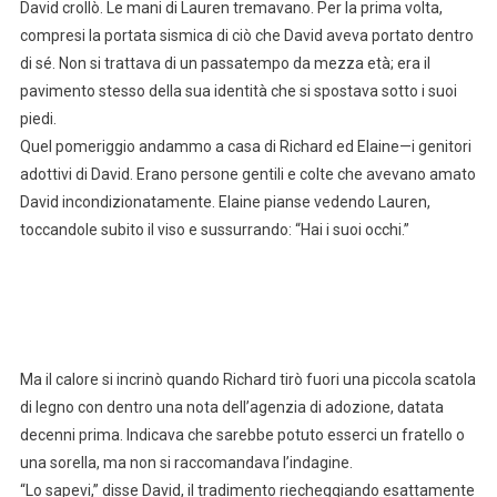
David crollò. Le mani di Lauren tremavano. Per la prima volta,
compresi la portata sismica di ciò che David aveva portato dentro
di sé. Non si trattava di un passatempo da mezza età; era il
pavimento stesso della sua identità che si spostava sotto i suoi
piedi.
Quel pomeriggio andammo a casa di Richard ed Elaine—i genitori
adottivi di David. Erano persone gentili e colte che avevano amato
David incondizionatamente. Elaine pianse vedendo Lauren,
toccandole subito il viso e sussurrando: “Hai i suoi occhi.”
Ma il calore si incrinò quando Richard tirò fuori una piccola scatola
di legno con dentro una nota dell’agenzia di adozione, datata
decenni prima. Indicava che sarebbe potuto esserci un fratello o
una sorella, ma non si raccomandava l’indagine.
“Lo sapevi,” disse David, il tradimento riecheggiando esattamente