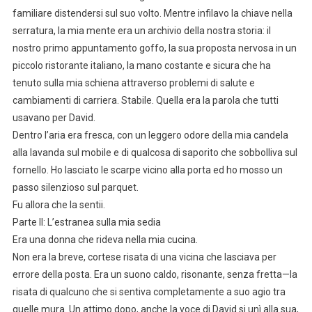
familiare distendersi sul suo volto. Mentre infilavo la chiave nella
serratura, la mia mente era un archivio della nostra storia: il
nostro primo appuntamento goffo, la sua proposta nervosa in un
piccolo ristorante italiano, la mano costante e sicura che ha
tenuto sulla mia schiena attraverso problemi di salute e
cambiamenti di carriera. Stabile. Quella era la parola che tutti
usavano per David.
Dentro l’aria era fresca, con un leggero odore della mia candela
alla lavanda sul mobile e di qualcosa di saporito che sobbolliva sul
fornello. Ho lasciato le scarpe vicino alla porta ed ho mosso un
passo silenzioso sul parquet.
Fu allora che la sentii.
Parte II: L’estranea sulla mia sedia
Era una donna che rideva nella mia cucina.
Non era la breve, cortese risata di una vicina che lasciava per
errore della posta. Era un suono caldo, risonante, senza fretta—la
risata di qualcuno che si sentiva completamente a suo agio tra
quelle mura. Un attimo dopo, anche la voce di David si unì alla sua,