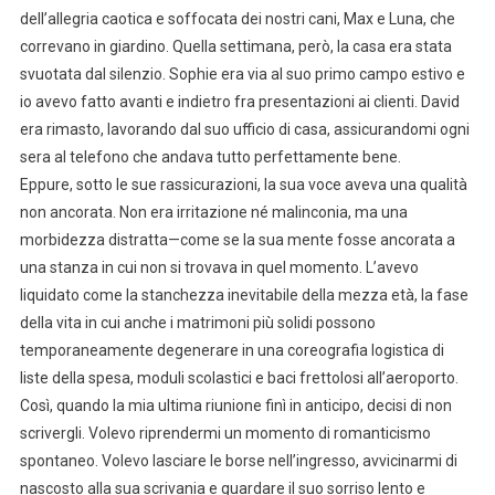
dell’allegria caotica e soffocata dei nostri cani, Max e Luna, che
correvano in giardino. Quella settimana, però, la casa era stata
svuotata dal silenzio. Sophie era via al suo primo campo estivo e
io avevo fatto avanti e indietro fra presentazioni ai clienti. David
era rimasto, lavorando dal suo ufficio di casa, assicurandomi ogni
sera al telefono che andava tutto perfettamente bene.
Eppure, sotto le sue rassicurazioni, la sua voce aveva una qualità
non ancorata. Non era irritazione né malinconia, ma una
morbidezza distratta—come se la sua mente fosse ancorata a
una stanza in cui non si trovava in quel momento. L’avevo
liquidato come la stanchezza inevitabile della mezza età, la fase
della vita in cui anche i matrimoni più solidi possono
temporaneamente degenerare in una coreografia logistica di
liste della spesa, moduli scolastici e baci frettolosi all’aeroporto.
Così, quando la mia ultima riunione finì in anticipo, decisi di non
scrivergli. Volevo riprendermi un momento di romanticismo
spontaneo. Volevo lasciare le borse nell’ingresso, avvicinarmi di
nascosto alla sua scrivania e guardare il suo sorriso lento e