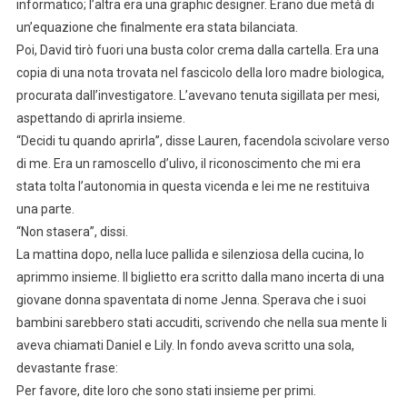
informatico; l’altra era una graphic designer. Erano due metà di
un’equazione che finalmente era stata bilanciata.
Poi, David tirò fuori una busta color crema dalla cartella. Era una
copia di una nota trovata nel fascicolo della loro madre biologica,
procurata dall’investigatore. L’avevano tenuta sigillata per mesi,
aspettando di aprirla insieme.
“Decidi tu quando aprirla”, disse Lauren, facendola scivolare verso
di me. Era un ramoscello d’ulivo, il riconoscimento che mi era
stata tolta l’autonomia in questa vicenda e lei me ne restituiva
una parte.
“Non stasera”, dissi.
La mattina dopo, nella luce pallida e silenziosa della cucina, lo
aprimmo insieme. Il biglietto era scritto dalla mano incerta di una
giovane donna spaventata di nome Jenna. Sperava che i suoi
bambini sarebbero stati accuditi, scrivendo che nella sua mente li
aveva chiamati Daniel e Lily. In fondo aveva scritto una sola,
devastante frase:
Per favore, dite loro che sono stati insieme per primi.