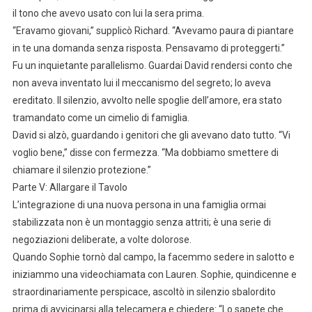
il tono che avevo usato con lui la sera prima.
“Eravamo giovani,” supplicò Richard. “Avevamo paura di piantare
in te una domanda senza risposta. Pensavamo di proteggerti.”
Fu un inquietante parallelismo. Guardai David rendersi conto che
non aveva inventato lui il meccanismo del segreto; lo aveva
ereditato. Il silenzio, avvolto nelle spoglie dell’amore, era stato
tramandato come un cimelio di famiglia.
David si alzò, guardando i genitori che gli avevano dato tutto. “Vi
voglio bene,” disse con fermezza. “Ma dobbiamo smettere di
chiamare il silenzio protezione.”
Parte V: Allargare il Tavolo
L’integrazione di una nuova persona in una famiglia ormai
stabilizzata non è un montaggio senza attriti; è una serie di
negoziazioni deliberate, a volte dolorose.
Quando Sophie tornò dal campo, la facemmo sedere in salotto e
iniziammo una videochiamata con Lauren. Sophie, quindicenne e
straordinariamente perspicace, ascoltò in silenzio sbalordito
prima di avvicinarsi alla telecamera e chiedere: “Lo sapete che