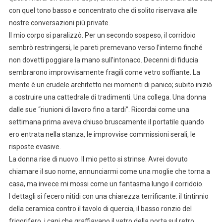
con quel tono basso e concentrato che di solito riservava alle
nostre conversazioni più private.
Il mio corpo si paralizzò. Per un secondo sospeso, il corridoio
sembrò restringersi, le pareti premevano verso l’interno finché
non dovetti poggiare la mano sull’intonaco. Decenni di fiducia
sembrarono improvvisamente fragili come vetro soffiante. La
mente è un crudele architetto nei momenti di panico; subito iniziò
a costruire una cattedrale di tradimenti. Una collega. Una donna
dalle sue “riunioni di lavoro fino a tardi”. Ricordai come una
settimana prima aveva chiuso bruscamente il portatile quando
ero entrata nella stanza, le improvvise commissioni serali, le
risposte evasive.
La donna rise di nuovo. Il mio petto si strinse. Avrei dovuto
chiamare il suo nome, annunciarmi come una moglie che torna a
casa, ma invece mi mossi come un fantasma lungo il corridoio.
I dettagli si fecero nitidi con una chiarezza terrificante: il tintinnio
della ceramica contro il tavolo di quercia, il basso ronzio del
frigorifero, i cani che graffiavano il vetro della porta sul retro.