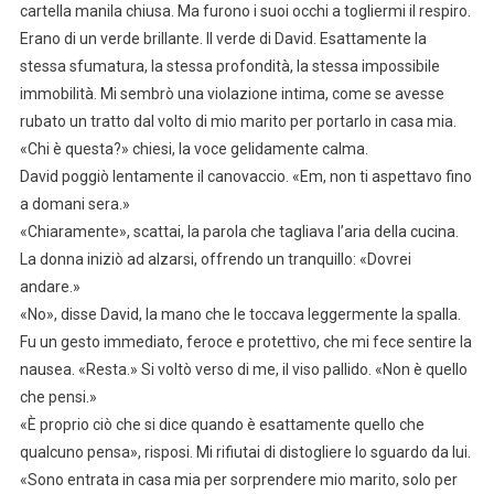
cartella manila chiusa. Ma furono i suoi occhi a togliermi il respiro.
Erano di un verde brillante. Il verde di David. Esattamente la
stessa sfumatura, la stessa profondità, la stessa impossibile
immobilità. Mi sembrò una violazione intima, come se avesse
rubato un tratto dal volto di mio marito per portarlo in casa mia.
«Chi è questa?» chiesi, la voce gelidamente calma.
David poggiò lentamente il canovaccio. «Em, non ti aspettavo fino
a domani sera.»
«Chiaramente», scattai, la parola che tagliava l’aria della cucina.
La donna iniziò ad alzarsi, offrendo un tranquillo: «Dovrei
andare.»
«No», disse David, la mano che le toccava leggermente la spalla.
Fu un gesto immediato, feroce e protettivo, che mi fece sentire la
nausea. «Resta.» Si voltò verso di me, il viso pallido. «Non è quello
che pensi.»
«È proprio ciò che si dice quando è esattamente quello che
qualcuno pensa», risposi. Mi rifiutai di distogliere lo sguardo da lui.
«Sono entrata in casa mia per sorprendere mio marito, solo per