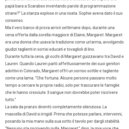
papà bara a Scarabeo inventando parole di programmazione
strane?” La stanza esplose in una risata. Sophie aveva dato il suo
consenso.
Ma il vero banco di prova arrivò settimane dopo, durante una
cena offerta dalla sorella maggiore di Elaine, Margaret. Margaret
era una donna che usava la tradizione come un’arma, avvolgendo
giudizi taglienti in sorrisi educati e tovaglioli di lino.
Durante tutta la cena, gli occhi di Margaret guizzavano tra David e
Lauren. Quando Lauren parlò affettuosamente dei suoi genitori
adottivi in Colorado, Margaret offrì un sorriso sottile e tagliente
come una lama. “Che fortuna. Alcune persone passano molto
tempo a cercare le proprie radici, solo per trascurare le famiglie
che le hanno cresciute. Il sangue non dovrebbe poter riscrivere
tutto.”
La sala da pranzo diventò completamente silenziosa. La
mascella di David si irrigidì. Prima che potesse parlare, intervenni,
posando la mia mano sulla sua sotto il tavolo per dargli stabilità.
“Nessuno sta riscrivendo nulla, Margaret,” dissi, la mia voce che