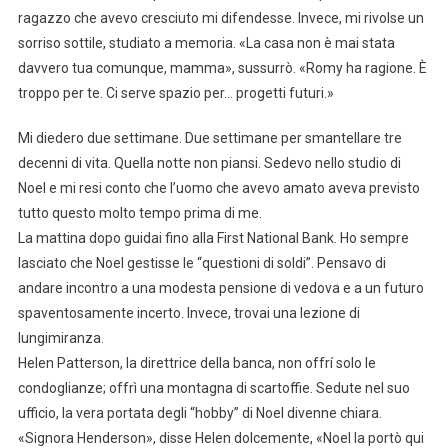
ragazzo che avevo cresciuto mi difendesse. Invece, mi rivolse un
sorriso sottile, studiato a memoria. «La casa non è mai stata
davvero tua comunque, mamma», sussurrò. «Romy ha ragione. È
troppo per te. Ci serve spazio per… progetti futuri.»
Mi diedero due settimane. Due settimane per smantellare tre
decenni di vita. Quella notte non piansi. Sedevo nello studio di
Noel e mi resi conto che l’uomo che avevo amato aveva previsto
tutto questo molto tempo prima di me.
La mattina dopo guidai fino alla First National Bank. Ho sempre
lasciato che Noel gestisse le “questioni di soldi”. Pensavo di
andare incontro a una modesta pensione di vedova e a un futuro
spaventosamente incerto. Invece, trovai una lezione di
lungimiranza.
Helen Patterson, la direttrice della banca, non offrí solo le
condoglianze; offrì una montagna di scartoffie. Sedute nel suo
ufficio, la vera portata degli “hobby” di Noel divenne chiara.
«Signora Henderson», disse Helen dolcemente, «Noel la portò qui