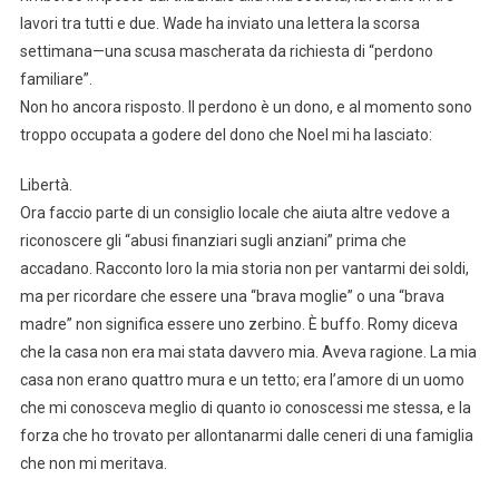
lavori tra tutti e due. Wade ha inviato una lettera la scorsa
settimana—una scusa mascherata da richiesta di “perdono
familiare”.
Non ho ancora risposto. Il perdono è un dono, e al momento sono
troppo occupata a godere del dono che Noel mi ha lasciato:
Libertà.
Ora faccio parte di un consiglio locale che aiuta altre vedove a
riconoscere gli “abusi finanziari sugli anziani” prima che
accadano. Racconto loro la mia storia non per vantarmi dei soldi,
ma per ricordare che essere una “brava moglie” o una “brava
madre” non significa essere uno zerbino. È buffo. Romy diceva
che la casa non era mai stata davvero mia. Aveva ragione. La mia
casa non erano quattro mura e un tetto; era l’amore di un uomo
che mi conosceva meglio di quanto io conoscessi me stessa, e la
forza che ho trovato per allontanarmi dalle ceneri di una famiglia
che non mi meritava.