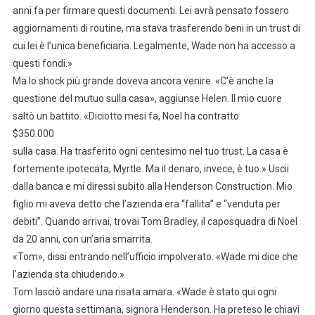
anni fa per firmare questi documenti. Lei avrà pensato fossero
aggiornamenti di routine, ma stava trasferendo beni in un trust di
cui lei è l’unica beneficiaria. Legalmente, Wade non ha accesso a
questi fondi.»
Ma lo shock più grande doveva ancora venire. «C’è anche la
questione del mutuo sulla casa», aggiunse Helen. Il mio cuore
saltò un battito. «Diciotto mesi fa, Noel ha contratto
$350.000
sulla casa. Ha trasferito ogni centesimo nel tuo trust. La casa è
fortemente ipotecata, Myrtle. Ma il denaro, invece, è tuo.» Uscii
dalla banca e mi diressi subito alla Henderson Construction. Mio
figlio mi aveva detto che l’azienda era “fallita” e “venduta per
debiti”. Quando arrivai, trovai Tom Bradley, il caposquadra di Noel
da 20 anni, con un’aria smarrita.
«Tom», dissi entrando nell’ufficio impolverato. «Wade mi dice che
l’azienda sta chiudendo.»
Tom lasciò andare una risata amara. «Wade è stato qui ogni
giorno questa settimana, signora Henderson. Ha preteso le chiavi