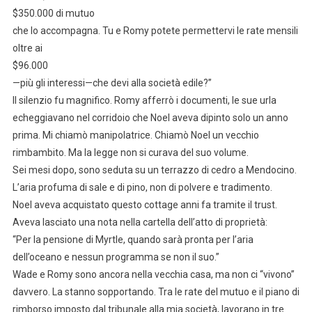
$350.000 di mutuo
che lo accompagna. Tu e Romy potete permettervi le rate mensili
oltre ai
$96.000
—più gli interessi—che devi alla società edile?”
Il silenzio fu magnifico. Romy afferrò i documenti, le sue urla
echeggiavano nel corridoio che Noel aveva dipinto solo un anno
prima. Mi chiamò manipolatrice. Chiamò Noel un vecchio
rimbambito. Ma la legge non si curava del suo volume.
Sei mesi dopo, sono seduta su un terrazzo di cedro a Mendocino.
L’aria profuma di sale e di pino, non di polvere e tradimento.
Noel aveva acquistato questo cottage anni fa tramite il trust.
Aveva lasciato una nota nella cartella dell’atto di proprietà:
“Per la pensione di Myrtle, quando sarà pronta per l’aria
dell’oceano e nessun programma se non il suo.”
Wade e Romy sono ancora nella vecchia casa, ma non ci “vivono”
davvero. La stanno sopportando. Tra le rate del mutuo e il piano di
rimborso imposto dal tribunale alla mia società, lavorano in tre