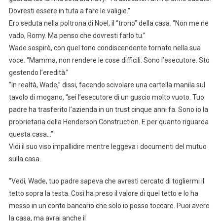
Dovresti essere in tuta a fare le valigie.”
Ero seduta nella poltrona di Noel, il “trono” della casa. “Non me ne
vado, Romy. Ma penso che dovresti farlo tu.”
Wade sospirò, con quel tono condiscendente tornato nella sua
voce. “Mamma, non rendere le cose difficili. Sono l’esecutore. Sto
gestendo l’eredità.”
“In realtà, Wade,” dissi, facendo scivolare una cartella manila sul
tavolo di mogano, “sei l’esecutore di un guscio molto vuoto. Tuo
padre ha trasferito l’azienda in un trust cinque anni fa. Sono io la
proprietaria della Henderson Construction. E per quanto riguarda
questa casa…”
Vidi il suo viso impallidire mentre leggeva i documenti del mutuo
sulla casa.
“Vedi, Wade, tuo padre sapeva che avresti cercato di togliermi il
tetto sopra la testa. Così ha preso il valore di quel tetto e lo ha
messo in un conto bancario che solo io posso toccare. Puoi avere
la casa, ma avrai anche il