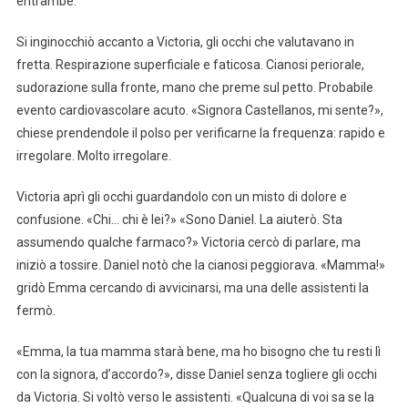
entrambe.
Si inginocchiò accanto a Victoria, gli occhi che valutavano in
fretta. Respirazione superficiale e faticosa. Cianosi periorale,
sudorazione sulla fronte, mano che preme sul petto. Probabile
evento cardiovascolare acuto. «Signora Castellanos, mi sente?»,
chiese prendendole il polso per verificarne la frequenza: rapido e
irregolare. Molto irregolare.
Victoria aprì gli occhi guardandolo con un misto di dolore e
confusione. «Chi… chi è lei?» «Sono Daniel. La aiuterò. Sta
assumendo qualche farmaco?» Victoria cercò di parlare, ma
iniziò a tossire. Daniel notò che la cianosi peggiorava. «Mamma!»
gridò Emma cercando di avvicinarsi, ma una delle assistenti la
fermò.
«Emma, la tua mamma starà bene, ma ho bisogno che tu resti lì
con la signora, d’accordo?», disse Daniel senza togliere gli occhi
da Victoria. Si voltò verso le assistenti. «Qualcuna di voi sa se la