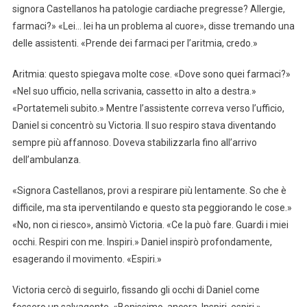
signora Castellanos ha patologie cardiache pregresse? Allergie,
farmaci?» «Lei… lei ha un problema al cuore», disse tremando una
delle assistenti. «Prende dei farmaci per l’aritmia, credo.»
Aritmia: questo spiegava molte cose. «Dove sono quei farmaci?»
«Nel suo ufficio, nella scrivania, cassetto in alto a destra.»
«Portatemeli subito.» Mentre l’assistente correva verso l’ufficio,
Daniel si concentrò su Victoria. Il suo respiro stava diventando
sempre più affannoso. Doveva stabilizzarla fino all’arrivo
dell’ambulanza.
«Signora Castellanos, provi a respirare più lentamente. So che è
difficile, ma sta iperventilando e questo sta peggiorando le cose.»
«No, non ci riesco», ansimò Victoria. «Ce la può fare. Guardi i miei
occhi. Respiri con me. Inspiri.» Daniel inspirò profondamente,
esagerando il movimento. «Espiri.»
Victoria cercò di seguirlo, fissando gli occhi di Daniel come
fossero un salvagente. «Benissimo, ancora. Inspiri, espiri.»