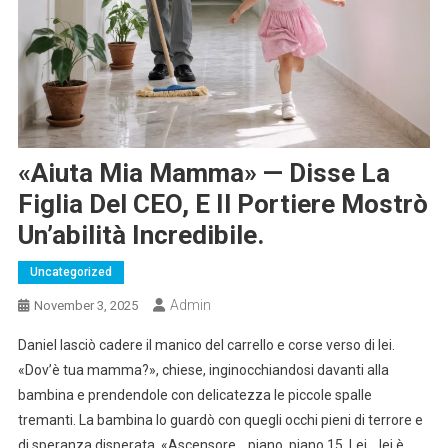
«Aiuta Mia Mamma» — Disse La
Figlia Del CEO, E Il Portiere Mostrò
Un’abilità Incredibile.
Uncategorized
Admin
November 3, 2025
Daniel lasciò cadere il manico del carrello e corse verso di lei.
«Dov’è tua mamma?», chiese, inginocchiandosi davanti alla
bambina e prendendole con delicatezza le piccole spalle
tremanti. La bambina lo guardò con quegli occhi pieni di terrore e
di speranza disperata. «Ascensore… piano, piano 15. Lei… lei è