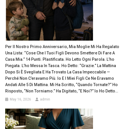
Per Il Nostro Primo Anniversario, Mia Moglie Mi Ha Regalato
Una Lista: “Cose Che I Tuoi Figli Devono Smettere Di Fare A
Casa Mia.” 14 Punti. Plastificata. Ho Letto Ogni Parola. L’ho
Piegata. L’ho Messa In Tasca. Ho Detto: “Grazie.” La Mattina
Dopo Si È Svegliata E Ha Trovato La Casa Impeccabile —
Perché Non C’eravamo Più. Io E I Miei Figli Ce Ne Eravamo
Andati Alle 5 Di Mattina. Mi Ha Scritto, “Quando Tornate?” Ho
Risposto, “Non Torniamo.” Ha Digitato, “E Noi?” Io Ho Detto…
May 16, 2026
admin