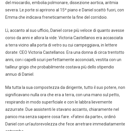
del miocardio, embolia polmonare, dissezione aortica, aritmia
severa. Le porte si aprirono al 15º piano e Daniel scattò fuori, con
Emma che indicava freneticamente la fine del corridoio.
Lì, accanto al suo ufficio, Daniel corse più veloce di quanto avesse
corso da anni e allora la vide. Victoria Castellanos era accasciata
a terra vicino alla porta di vetro su cui campeggiava, in lettere
dorate: CEO Victoria Castellanos. Era una donna di circa trentotto
anni, con i capelli scuri perfettamente acconciati, vestita con un
tailleur grigio che probabilmente costava più dello stipendio
annuo di Daniel.
Ma tutta la sua compostezza da dirigente, tutto il suo potere, non
significavano nulla ora che era a terra, con una mano sul petto,
respirando in modo superficiale e con le labbra lievemente
azzurrate. Due assistenti le stavano accanto, chiaramente nel
panico ma senza sapere cosa fare. «Fatevi da parte», ordinò
Daniel con un’autorevolezza che fece arretrare immediatamente