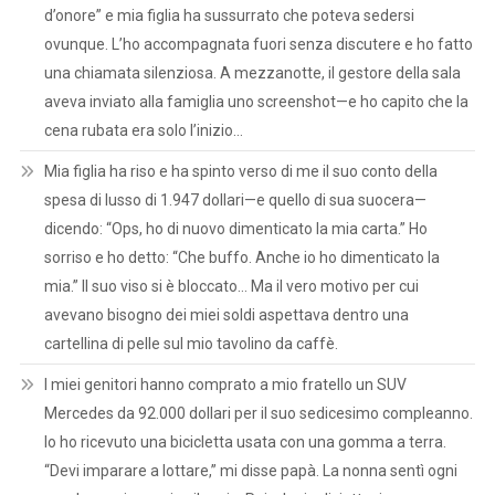
d’onore” e mia figlia ha sussurrato che poteva sedersi
ovunque. L’ho accompagnata fuori senza discutere e ho fatto
una chiamata silenziosa. A mezzanotte, il gestore della sala
aveva inviato alla famiglia uno screenshot—e ho capito che la
cena rubata era solo l’inizio…
Mia figlia ha riso e ha spinto verso di me il suo conto della
spesa di lusso di 1.947 dollari—e quello di sua suocera—
dicendo: “Ops, ho di nuovo dimenticato la mia carta.” Ho
sorriso e ho detto: “Che buffo. Anche io ho dimenticato la
mia.” Il suo viso si è bloccato… Ma il vero motivo per cui
avevano bisogno dei miei soldi aspettava dentro una
cartellina di pelle sul mio tavolino da caffè.
I miei genitori hanno comprato a mio fratello un SUV
Mercedes da 92.000 dollari per il suo sedicesimo compleanno.
Io ho ricevuto una bicicletta usata con una gomma a terra.
“Devi imparare a lottare,” mi disse papà. La nonna sentì ogni