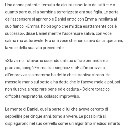
Una donna potente, temuta da alcuni, rispettata da tutti — e a
quanto pare quella bambina terrorizzata era sua figlia. Le porte
dell’ascensore si aprirono e Daniel entrò con Emma incollata al
suo fianco. «Emma, ho bisogno che mi dica esattamente cos’è
successo», disse Daniel mentre l’ascensore saliva, con voce
calma ma autorevole. Era una voce che non usava da cinque anni,
la voce della sua vita precedente.
«Stavamo… stavamo uscendo dal suo ufficio per andare a
pranzo», spiegò Emma tra i singhiozzi. «E all’improvviso,
all’improvviso la mamma ha detto che si sentiva strana. Ha
messo la mano sul petto e ha detto che le faceva male e poi, poi
non riusciva a respirare bene ed è caduta.» Dolore toracico,
difficoltà respiratoria, collasso improvviso.
La mente di Daniel, quella parte di lui che aveva cercato di
seppellire per cinque anni, tornò a vivere. Le possibilità si
dispiegarono nel suo cervello come un algoritmo medico: infarto