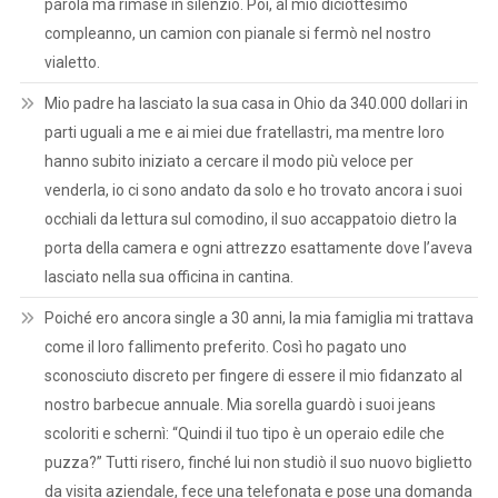
parola ma rimase in silenzio. Poi, al mio diciottesimo
compleanno, un camion con pianale si fermò nel nostro
vialetto.
Mio padre ha lasciato la sua casa in Ohio da 340.000 dollari in
parti uguali a me e ai miei due fratellastri, ma mentre loro
hanno subito iniziato a cercare il modo più veloce per
venderla, io ci sono andato da solo e ho trovato ancora i suoi
occhiali da lettura sul comodino, il suo accappatoio dietro la
porta della camera e ogni attrezzo esattamente dove l’aveva
lasciato nella sua officina in cantina.
Poiché ero ancora single a 30 anni, la mia famiglia mi trattava
come il loro fallimento preferito. Così ho pagato uno
sconosciuto discreto per fingere di essere il mio fidanzato al
nostro barbecue annuale. Mia sorella guardò i suoi jeans
scoloriti e schernì: “Quindi il tuo tipo è un operaio edile che
puzza?” Tutti risero, finché lui non studiò il suo nuovo biglietto
da visita aziendale, fece una telefonata e pose una domanda