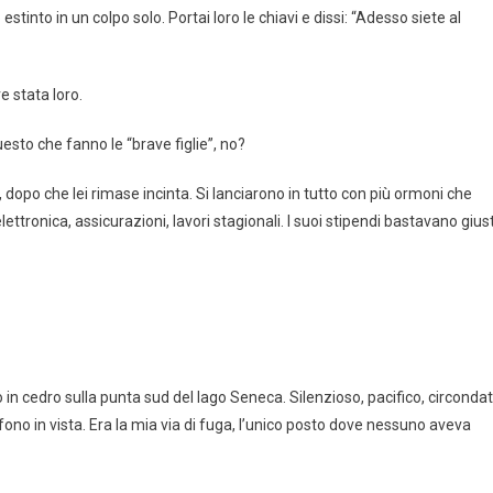
into in un colpo solo. Portai loro le chiavi e dissi: “Adesso siete al
 stata loro.
questo che fanno le “brave figlie”, no?
dopo che lei rimase incinta. Si lanciarono in tutto con più ormoni che
ettronica, assicurazioni, lavori stagionali. I suoi stipendi bastavano gius
 in cedro sulla punta sud del lago Seneca. Silenzioso, pacifico, circonda
efono in vista. Era la mia via di fuga, l’unico posto dove nessuno aveva