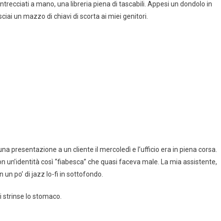
intrecciati a mano, una libreria piena di tascabili. Appesi un dondolo in
iai un mazzo di chiavi di scorta ai miei genitori.
 presentazione a un cliente il mercoledì e l’ufficio era in piena corsa.
n un’identità così “fiabesca” che quasi faceva male. La mia assistente,
 un po’ di jazz lo-fi in sottofondo.
 strinse lo stomaco.