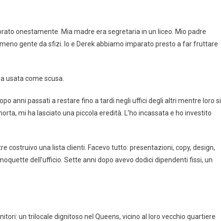
orato onestamente. Mia madre era segretaria in un liceo. Mio padre
no gente da sfizi. Io e Derek abbiamo imparato presto a far fruttare
’ha usata come scusa.
 anni passati a restare fino a tardi negli uffici degli altri mentre loro si
ta, mi ha lasciato una piccola eredità. L’ho incassata e ho investito
 costruivo una lista clienti. Facevo tutto: presentazioni, copy, design,
 moquette dell’ufficio. Sette anni dopo avevo dodici dipendenti fissi, un
tori: un trilocale dignitoso nel Queens, vicino al loro vecchio quartiere