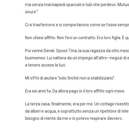
ma senza marciapiedi spaccati e tubi che perdevo. Mutuo est
sicuro.”
Ci si trasferirono e si comportarono come se fosse sempre
Non chiesi affitto. Non feci un contratto. Ero loro figlia. È 
Poi venne Derek. Sposò Tina, la sua ragazza da otto mesi, 
buonsenso. Lui saltava da un impiego all’altro—negozi di el
a tenere accese le luci.
Mi offrii di aiutare “solo finché non si stabilizzano”.
Era sei anni fa. Da allora pago io il loro affitto ogni mese.
La terza casa, finalmente, era per me. Un cottage rivestito
da alberi e acqua, e soprattutto senza un ripetitore di tel
bisogno di niente da me e io potevo respirare davvero.