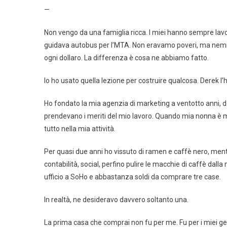
—
Non vengo da una famiglia ricca. I miei hanno sempre lav
guidava autobus per l’MTA. Non eravamo poveri, ma nemme
ogni dollaro. La differenza è cosa ne abbiamo fatto.
Io ho usato quella lezione per costruire qualcosa. Derek l
Ho fondato la mia agenzia di marketing a ventotto anni, dopo
prendevano i meriti del mio lavoro. Quando mia nonna è mor
tutto nella mia attività.
Per quasi due anni ho vissuto di ramen e caffè nero, mentre
contabilità, social, perfino pulire le macchie di caffè dalla
ufficio a SoHo e abbastanza soldi da comprare tre case.
In realtà, ne desideravo davvero soltanto una.
La prima casa che comprai non fu per me. Fu per i miei geni