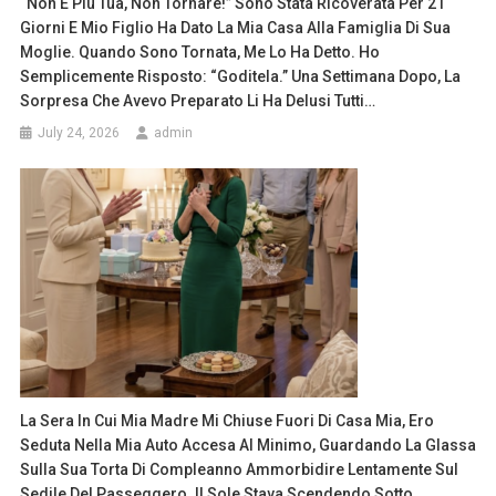
“Non È Più Tua, Non Tornare!” Sono Stata Ricoverata Per 21
Giorni E Mio Figlio Ha Dato La Mia Casa Alla Famiglia Di Sua
Moglie. Quando Sono Tornata, Me Lo Ha Detto. Ho
Semplicemente Risposto: “Goditela.” Una Settimana Dopo, La
Sorpresa Che Avevo Preparato Li Ha Delusi Tutti…
July 24, 2026
admin
La Sera In Cui Mia Madre Mi Chiuse Fuori Di Casa Mia, Ero
Seduta Nella Mia Auto Accesa Al Minimo, Guardando La Glassa
Sulla Sua Torta Di Compleanno Ammorbidire Lentamente Sul
Sedile Del Passeggero. Il Sole Stava Scendendo Sotto