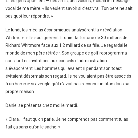
« Les gens appellent — des amis, des voisins, » disait le message
vocal de ma mère. « Ils veulent savoir si c’est vrai. Ton père ne sait
pas quoi leur répondre. »
Le lundi, les médias économiques analysèrent la « révélation
Whitmore ». Ils soulignèrent l’ironie : la fortune de 30 millions de
Richard Whitmore face aux 1,2 milliard de sa fille. Je regardai le
monde de mon père rétrécir. Son groupe de golf reprogramma
sans lui. Les invitations aux conseils d’administration
s’évaporèrent. Les hommes qui avaient ri pendant son toast
évitaient désormais son regard. Ils ne voulaient pas être associés
à un homme si aveugle qu’il n’avait pas reconnu un titan dans sa
propre maison.
Daniel se présenta chez moi le mardi.
« Clara, il faut qu’on parle. Je ne comprends pas comment tu as
fait ça sans qu’on le sache. »