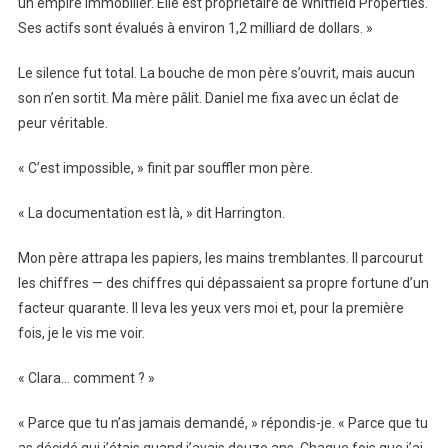
un empire immobilier. Elle est propriétaire de Whitfield Properties.
Ses actifs sont évalués à environ 1,2 milliard de dollars. »
Le silence fut total. La bouche de mon père s’ouvrit, mais aucun
son n’en sortit. Ma mère pâlit. Daniel me fixa avec un éclat de
peur véritable.
« C’est impossible, » finit par souffler mon père.
« La documentation est là, » dit Harrington.
Mon père attrapa les papiers, les mains tremblantes. Il parcourut
les chiffres — des chiffres qui dépassaient sa propre fortune d’un
facteur quarante. Il leva les yeux vers moi et, pour la première
fois, je le vis me voir.
« Clara… comment ? »
« Parce que tu n’as jamais demandé, » répondis-je. « Parce que tu
as décidé qui j’étais quand j’avais douze ans. Chaque fois que j’ai