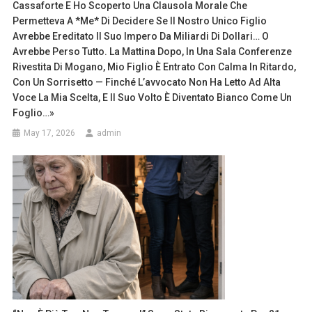
Cassaforte E Ho Scoperto Una Clausola Morale Che
Permetteva A *me* Di Decidere Se Il Nostro Unico Figlio
Avrebbe Ereditato Il Suo Impero Da Miliardi Di Dollari… O
Avrebbe Perso Tutto. La Mattina Dopo, In Una Sala Conferenze
Rivestita Di Mogano, Mio Figlio È Entrato Con Calma In Ritardo,
Con Un Sorrisetto — Finché L’avvocato Non Ha Letto Ad Alta
Voce La Mia Scelta, E Il Suo Volto È Diventato Bianco Come Un
Foglio…»
May 17, 2026
admin