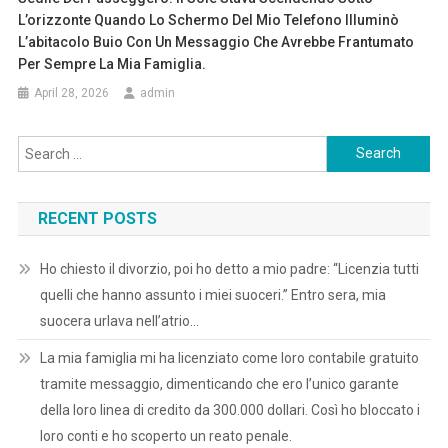
L’orizzonte Quando Lo Schermo Del Mio Telefono Illuminò
L’abitacolo Buio Con Un Messaggio Che Avrebbe Frantumato
Per Sempre La Mia Famiglia.
April 28, 2026
admin
Search
for:
RECENT POSTS
Ho chiesto il divorzio, poi ho detto a mio padre: “Licenzia tutti
quelli che hanno assunto i miei suoceri.” Entro sera, mia
suocera urlava nell’atrio…
La mia famiglia mi ha licenziato come loro contabile gratuito
tramite messaggio, dimenticando che ero l’unico garante
della loro linea di credito da 300.000 dollari. Così ho bloccato i
loro conti e ho scoperto un reato penale.