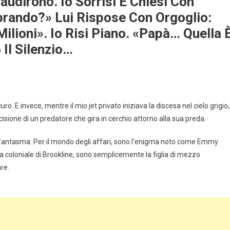
laudirono. Io Sorrisi E Chiesi Con
prando?» Lui Rispose Con Orgoglio:
ilioni». Io Risi Piano. «Papà… Quella 
 Il Silenzio…
o. E invece, mentre il mio jet privato iniziava la discesa nel cielo grigio,
cisione di un predatore che gira in cerchio attorno alla sua preda.
fantasma. Per il mondo degli affari, sono l’enigma noto come Emmy
a coloniale di Brookline, sono semplicemente la figlia di mezzo
re.