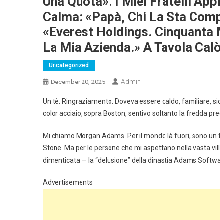
Una Quota». I Miei Fratelli App
Calma: «Papà, Chi La Sta Com
«Everest Holdings. Cinquanta M
La Mia Azienda.» A Tavola Calò
Uncategorized
Admin
December 20, 2025
Un tè. Ringraziamento. Doveva essere caldo, familiare, sicur
color acciaio, sopra Boston, sentivo soltanto la fredda pre
Mi chiamo Morgan Adams. Per il mondo là fuori, sono un 
Stone. Ma per le persone che mi aspettano nella vasta vill
dimenticata — la “delusione” della dinastia Adams Softwa
Advertisements