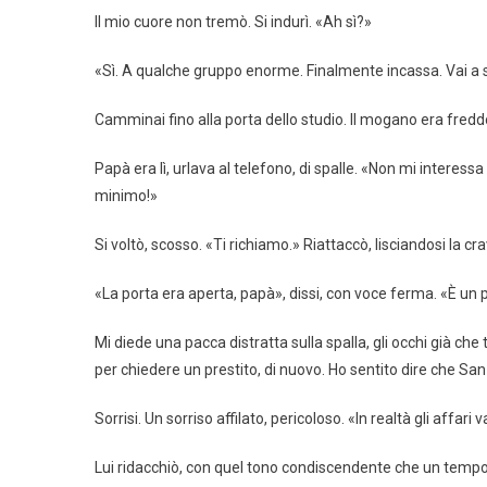
Il mio cuore non tremò. Si indurì. «Ah sì?»
«Sì. A qualche gruppo enorme. Finalmente incassa. Vai a s
Camminai fino alla porta dello studio. Il mogano era freddo
Papà era lì, urlava al telefono, di spalle. «Non mi interessa
minimo!»
Si voltò, scosso. «Ti richiamo.» Riattaccò, lisciandosi la 
«La porta era aperta, papà», dissi, con voce ferma. «È un 
Mi diede una pacca distratta sulla spalla, gli occhi già che
per chiedere un prestito, di nuovo. Ho sentito dire che San
Sorrisi. Un sorriso affilato, pericoloso. «In realtà gli affa
Lui ridacchiò, con quel tono condiscendente che un tempo m