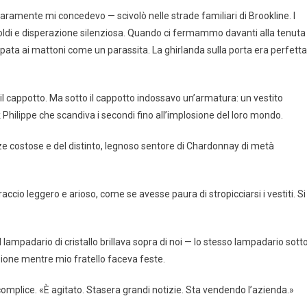
aramente mi concedevo — scivolò nelle strade familiari di Brookline. I
i soldi e disperazione silenziosa. Quando ci fermammo davanti alla tenuta
pata ai mattoni come un parassita. La ghirlanda sulla porta era perfetta
 il cappotto. Ma sotto il cappotto indossavo un’armatura: un vestito
 Philippe che scandiva i secondi fino all’implosione del loro mondo.
costose e del distinto, legnoso sentore di Chardonnay di metà
ccio leggero e arioso, come se avesse paura di stropicciarsi i vestiti. Si
 lampadario di cristallo brillava sopra di noi — lo stesso lampadario sott
one mentre mio fratello faceva feste.
complice. «È agitato. Stasera grandi notizie. Sta vendendo l’azienda.»