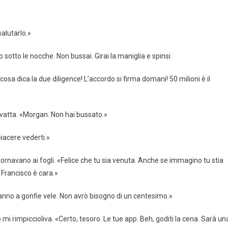
alutarlo.»
 sotto le nocche. Non bussai. Girai la maniglia e spinsi.
 cosa dica la due diligence! L’accordo si firma domani! 50 milioni è il
cravatta. «Morgan. Non hai bussato.»
piacere vederti.»
 tornavano ai fogli. «Felice che tu sia venuta. Anche se immagino tu stia
 Francisco è cara.»
ri vanno a gonfie vele. Non avrò bisogno di un centesimo.»
i rimpiccioliva. «Certo, tesoro. Le tue app. Beh, goditi la cena. Sarà un