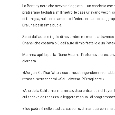
La Bentley nera che avevo noleggiato — un capriccio che r
prati erano tagliati al millimetro, le case urlavano vecch
di famiglia, nulla era cambiato. L’edera era ancora aggrap
Era una bellissima bugia.
Scesi dall’auto, e il gelo di novembre mi morse attraverso
Chanel che costava più dell’auto di mio fratello e un Patek
Mamma aprì la porta. Diane Adams. Profumava di essenze 
giornata.
«Morgan! Ce l’hai fatta!» esclamò, stringendomi in un abbra
ritrasse, scrutandomi. «Sei… diversa. Più tagliente.»
«Aria della California, mamma», dissi entrando nel foyer. Il
cui sedevo da ragazza, a leggere manuali di programmazi
«Tuo padre è nello studio», sussurrò, chinandosi con aria 