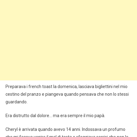
Preparava i french toast la domenica, lasciava bigliettini nel mio
cestino del pranzo e piangeva quando pensava che non lo stessi
guardando.
Era distrutto dal dolore… ma era sempre il mio papà.
Cheryl è arrivata quando avevo 14 anni. Indossava un profumo
che mi faceva venire il mal di testa e sfoggiava sorrisi che non le