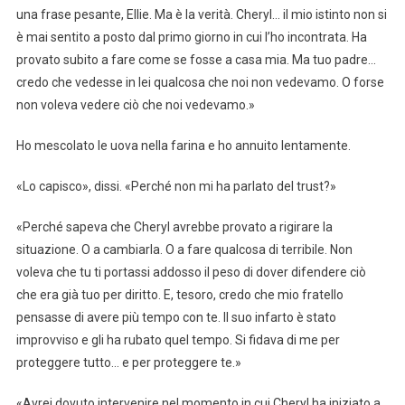
una frase pesante, Ellie. Ma è la verità. Cheryl… il mio istinto non si
è mai sentito a posto dal primo giorno in cui l’ho incontrata. Ha
provato subito a fare come se fosse a casa mia. Ma tuo padre…
credo che vedesse in lei qualcosa che noi non vedevamo. O forse
non voleva vedere ciò che noi vedevamo.»
Ho mescolato le uova nella farina e ho annuito lentamente.
«Lo capisco», dissi. «Perché non mi ha parlato del trust?»
«Perché sapeva che Cheryl avrebbe provato a rigirare la
situazione. O a cambiarla. O a fare qualcosa di terribile. Non
voleva che tu ti portassi addosso il peso di dover difendere ciò
che era già tuo per diritto. E, tesoro, credo che mio fratello
pensasse di avere più tempo con te. Il suo infarto è stato
improvviso e gli ha rubato quel tempo. Si fidava di me per
proteggere tutto… e per proteggere te.»
«Avrei dovuto intervenire nel momento in cui Cheryl ha iniziato a