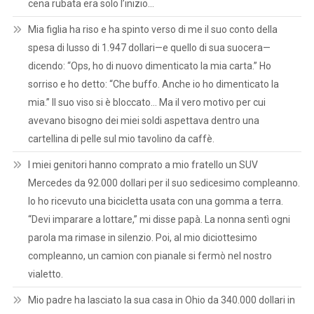
cena rubata era solo l’inizio…
Mia figlia ha riso e ha spinto verso di me il suo conto della
spesa di lusso di 1.947 dollari—e quello di sua suocera—
dicendo: “Ops, ho di nuovo dimenticato la mia carta.” Ho
sorriso e ho detto: “Che buffo. Anche io ho dimenticato la
mia.” Il suo viso si è bloccato… Ma il vero motivo per cui
avevano bisogno dei miei soldi aspettava dentro una
cartellina di pelle sul mio tavolino da caffè.
I miei genitori hanno comprato a mio fratello un SUV
Mercedes da 92.000 dollari per il suo sedicesimo compleanno.
Io ho ricevuto una bicicletta usata con una gomma a terra.
“Devi imparare a lottare,” mi disse papà. La nonna sentì ogni
parola ma rimase in silenzio. Poi, al mio diciottesimo
compleanno, un camion con pianale si fermò nel nostro
vialetto.
Mio padre ha lasciato la sua casa in Ohio da 340.000 dollari in