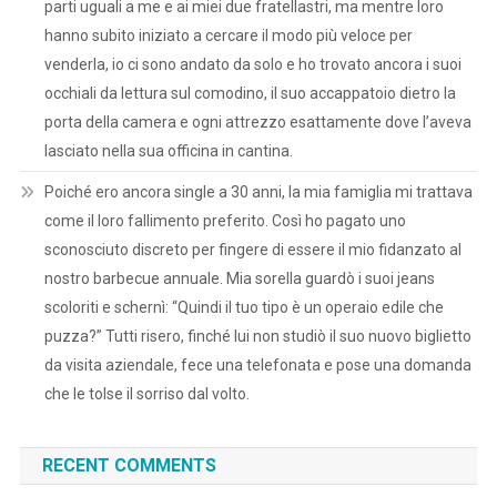
parti uguali a me e ai miei due fratellastri, ma mentre loro
hanno subito iniziato a cercare il modo più veloce per
venderla, io ci sono andato da solo e ho trovato ancora i suoi
occhiali da lettura sul comodino, il suo accappatoio dietro la
porta della camera e ogni attrezzo esattamente dove l’aveva
lasciato nella sua officina in cantina.
Poiché ero ancora single a 30 anni, la mia famiglia mi trattava
come il loro fallimento preferito. Così ho pagato uno
sconosciuto discreto per fingere di essere il mio fidanzato al
nostro barbecue annuale. Mia sorella guardò i suoi jeans
scoloriti e schernì: “Quindi il tuo tipo è un operaio edile che
puzza?” Tutti risero, finché lui non studiò il suo nuovo biglietto
da visita aziendale, fece una telefonata e pose una domanda
che le tolse il sorriso dal volto.
RECENT COMMENTS