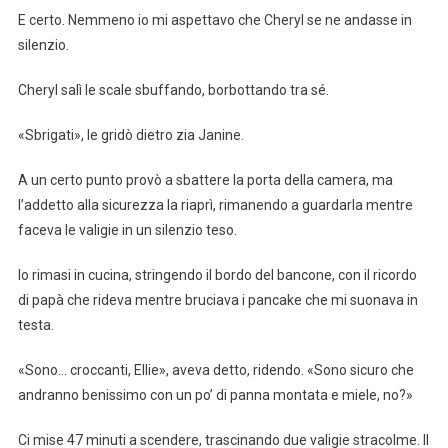
E certo. Nemmeno io mi aspettavo che Cheryl se ne andasse in
silenzio.
Cheryl salì le scale sbuffando, borbottando tra sé.
«Sbrigati», le gridò dietro zia Janine.
A un certo punto provò a sbattere la porta della camera, ma
l’addetto alla sicurezza la riaprì, rimanendo a guardarla mentre
faceva le valigie in un silenzio teso.
Io rimasi in cucina, stringendo il bordo del bancone, con il ricordo
di papà che rideva mentre bruciava i pancake che mi suonava in
testa.
«Sono… croccanti, Ellie», aveva detto, ridendo. «Sono sicuro che
andranno benissimo con un po’ di panna montata e miele, no?»
Ci mise 47 minuti a scendere, trascinando due valigie stracolme. Il