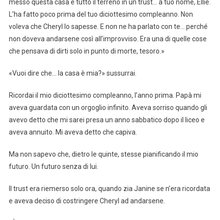
messo questa casa e tutto il terreno in un trust… a tuo nome, Ellie.
L’ha fatto poco prima del tuo diciottesimo compleanno. Non
voleva che Cheryl lo sapesse. E non ne ha parlato con te… perché
non doveva andarsene così all’improvviso. Era una di quelle cose
che pensava di dirti solo in punto di morte, tesoro.»
«Vuoi dire che… la casa è mia?» sussurrai.
Ricordai il mio diciottesimo compleanno, l’anno prima. Papà mi
aveva guardata con un orgoglio infinito. Aveva sorriso quando gli
avevo detto che mi sarei presa un anno sabbatico dopo il liceo e
aveva annuito. Mi aveva detto che capiva.
Ma non sapevo che, dietro le quinte, stesse pianificando il mio
futuro. Un futuro senza di lui.
Il trust era riemerso solo ora, quando zia Janine se n’era ricordata
e aveva deciso di costringere Cheryl ad andarsene.