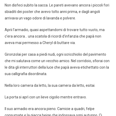
Non disfeci subito la sacca. Le pareti avevano ancora i piccoli fori
sbiaditi dei poster che avevo tolto anni prima, e dagli angoli
arrivava un vago odore di lavanda e polvere.
Aprii l’armadio, quasi aspettandomi di trovare tutto vuoto, ma
c’era ancora… una scatola di ricordi d’infanzia che papà non
aveva mai permesso a Cheryl di buttare via.
Gironzolai per casa a piedi nudi, ogni scricchiolio del pavimento
che mi salutava come un vecchio amico. Nel corridoio, sfiorai con
le dita gli interruttori della luce che papà aveva etichettato con la
sua calligrafia disordinata.
Nella loro camera da letto, la sua camera da letto, esitai.
La porta si aprì con un lieve cigolio mentre entravo.
Il suo armadio era ancora pieno. Camicie a quadri, felpe
consumate e la giacca beige che indossava ogni autunno. Ci