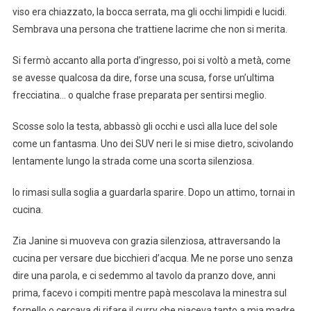
viso era chiazzato, la bocca serrata, ma gli occhi limpidi e lucidi.
Sembrava una persona che trattiene lacrime che non si merita.
Si fermò accanto alla porta d’ingresso, poi si voltò a metà, come
se avesse qualcosa da dire, forse una scusa, forse un’ultima
frecciatina… o qualche frase preparata per sentirsi meglio.
Scosse solo la testa, abbassò gli occhi e uscì alla luce del sole
come un fantasma. Uno dei SUV neri le si mise dietro, scivolando
lentamente lungo la strada come una scorta silenziosa.
Io rimasi sulla soglia a guardarla sparire. Dopo un attimo, tornai in
cucina.
Zia Janine si muoveva con grazia silenziosa, attraversando la
cucina per versare due bicchieri d’acqua. Me ne porse uno senza
dire una parola, e ci sedemmo al tavolo da pranzo dove, anni
prima, facevo i compiti mentre papà mescolava la minestra sul
fornello o cercava di rifare il curry che piaceva tanto a mia madre.