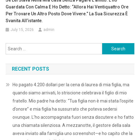
Se Lei Stava Nella Mia Casa Senza Pagare L’affitto. L’ho
Guardata Con Calma E Ho Detto: “Allora Hai Ventiquattro Ore
Per Trovare Un Altro Posto Dove Vivere.” La Sua Sicurezza È
Svanita All’istante.
July 15, 2026
admin
Search
for:
RECENT POSTS
Ho pagato 4.200 dollari per la cena di laurea di mia figlia, ma
quando siamo arrivati, lo striscione celebrava il figlio di mio
fratello. Mio padre ha detto: “Tua figlia non è mai stata l’ospite
d’onore” e mia figlia ha sussurrato che poteva sedersi
ovunque. L’ho accompagnata fuori senza discutere e ho fatto
una chiamata silenziosa. A mezzanotte, il gestore della sala
aveva inviato alla famiglia uno screenshot—e ho capito che la