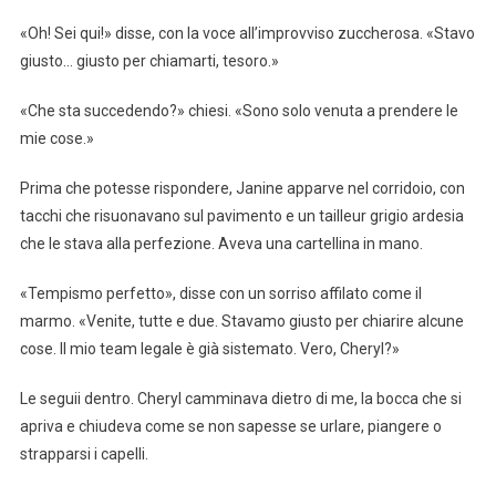
«Oh! Sei qui!» disse, con la voce all’improvviso zuccherosa. «Stavo
giusto… giusto per chiamarti, tesoro.»
«Che sta succedendo?» chiesi. «Sono solo venuta a prendere le
mie cose.»
Prima che potesse rispondere, Janine apparve nel corridoio, con
tacchi che risuonavano sul pavimento e un tailleur grigio ardesia
che le stava alla perfezione. Aveva una cartellina in mano.
«Tempismo perfetto», disse con un sorriso affilato come il
marmo. «Venite, tutte e due. Stavamo giusto per chiarire alcune
cose. Il mio team legale è già sistemato. Vero, Cheryl?»
Le seguii dentro. Cheryl camminava dietro di me, la bocca che si
apriva e chiudeva come se non sapesse se urlare, piangere o
strapparsi i capelli.