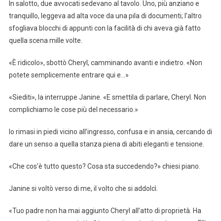
In salotto, due avvocati sedevano al tavolo. Uno, più anziano e
tranquillo, leggeva ad alta voce da una pila di documenti; l’altro
sfogliava blocchi di appunti con la facilità di chi aveva già fatto
quella scena mille volte.
«È ridicolo», sbottò Cheryl, camminando avanti e indietro. «Non
potete semplicemente entrare qui e…»
«Siediti», la interruppe Janine. «E smettila di parlare, Cheryl. Non
complichiamo le cose più del necessario.»
Io rimasi in piedi vicino all’ingresso, confusa e in ansia, cercando di
dare un senso a quella stanza piena di abiti eleganti e tensione.
«Che cos’è tutto questo? Cosa sta succedendo?» chiesi piano.
Janine si voltò verso di me, il volto che si addolcì.
«Tuo padre non ha mai aggiunto Cheryl all’atto di proprietà. Ha