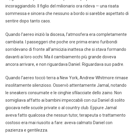
incoraggiandolo. Il figlio del milionario ora rideva — una risata
sommessa e sincera che nessuno a bordo si sarebbe aspettato di
sentire dopo tanto caos.
Quando l’aereo iniziò la discesa, l’atmosfera era completamente
cambiata. I passeggeri che poche ore prima erano furibondi
sorridevano di fronte all’amicizia inattesa che si stava formando
davanti ai loro occhi. Ma il cambiamento più grande doveva
ancora arrivare, e non riguardava Daniel. Riguardava suo padre.
Quando l’aereo toccò terra a New York, Andrew Whitmore rimase
insolitamente silenzioso. Osservò attentamente Jamal, notando
le sneakers consumate e le cinghie sfilacciate dello zaino. Non
somigliava affatto ai bambini impeccabili con cui Daniel di solito
giocava nelle scuole private o al country club. Eppure Jamal
aveva fatto qualcosa che nessun tutor, terapeuta o trattamento
costoso era mai riuscito a fare: aveva calmato Daniel con
pazienza e gentilezza.