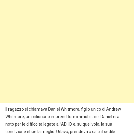
Il ragazzo si chiamava Daniel Whitmore, figlio unico di Andrew
Whitmore, un milionario imprenditore immobiliare. Daniel era
noto per le difficoltà legate all’ADHD e, su quel volo, la sua
condizione ebbe la meglio. Urlava, prendeva a calci il sedile