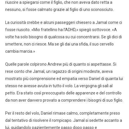
riuscire a spiegarsi come il figlio, che non aveva dato retta a
nessuno, si fosse calmato grazie al figlio di uno sconosciuto.
La curiosità crebbe e alcuni passeggeri chiesero a Jamal come ci
fosse riuscito. «Mio fratellino ha l’ADHD,» spiegò sottovoce. «A
volte ha solo bisogno di qualcosa su cui concentrarsi. Se gli dici di
smettere, non ci riesce. Ma se gli dai una sfida, il suo cervello
cambia marcia.»
Quelle parole colpirono Andrew più di quanto si aspettasse. Si
rese conto che Jamal, un ragazzo di origini modeste, aveva
mostrato più comprensione ed empatia verso Daniel di quanta lui
stesso ne avesse avuta in tutto il volo. La vergogna gli salì al
petto. Era stato così preoccupato delle apparenze e del controllo
da non aver davvero provato a comprendere i bisogni di suo figlio.
Per il resto del volo, Daniel rimase calmo, completamente preso
dal tentativo di risolvere il rompicapo. Jamal si sedette accanto a
lui, guidandolo pazientemente passo dopo passo e