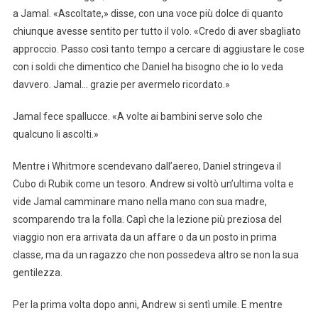
a Jamal. «Ascoltate,» disse, con una voce più dolce di quanto
chiunque avesse sentito per tutto il volo. «Credo di aver sbagliato
approccio. Passo così tanto tempo a cercare di aggiustare le cose
con i soldi che dimentico che Daniel ha bisogno che io lo veda
davvero. Jamal… grazie per avermelo ricordato.»
Jamal fece spallucce. «A volte ai bambini serve solo che
qualcuno li ascolti.»
Mentre i Whitmore scendevano dall’aereo, Daniel stringeva il
Cubo di Rubik come un tesoro. Andrew si voltò un’ultima volta e
vide Jamal camminare mano nella mano con sua madre,
scomparendo tra la folla. Capì che la lezione più preziosa del
viaggio non era arrivata da un affare o da un posto in prima
classe, ma da un ragazzo che non possedeva altro se non la sua
gentilezza.
Per la prima volta dopo anni, Andrew si sentì umile. E mentre