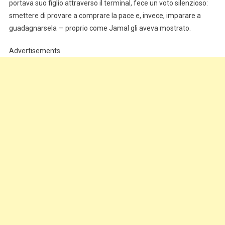
portava suo figlio attraverso il terminal, fece un voto silenzioso:
smettere di provare a comprare la pace e, invece, imparare a
guadagnarsela — proprio come Jamal gli aveva mostrato.
Advertisements