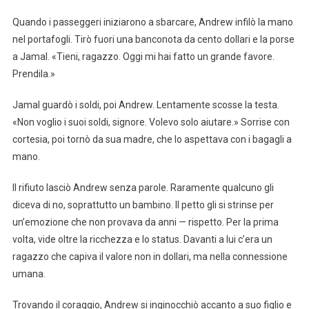
Quando i passeggeri iniziarono a sbarcare, Andrew infilò la mano
nel portafogli. Tirò fuori una banconota da cento dollari e la porse
a Jamal. «Tieni, ragazzo. Oggi mi hai fatto un grande favore.
Prendila.»
Jamal guardò i soldi, poi Andrew. Lentamente scosse la testa.
«Non voglio i suoi soldi, signore. Volevo solo aiutare.» Sorrise con
cortesia, poi tornò da sua madre, che lo aspettava con i bagagli a
mano.
Il rifiuto lasciò Andrew senza parole. Raramente qualcuno gli
diceva di no, soprattutto un bambino. Il petto gli si strinse per
un’emozione che non provava da anni — rispetto. Per la prima
volta, vide oltre la ricchezza e lo status. Davanti a lui c’era un
ragazzo che capiva il valore non in dollari, ma nella connessione
umana.
Trovando il coraggio, Andrew si inginocchiò accanto a suo figlio e