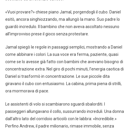
«Vuoi provare?» chiese piano Jamal, porgendogli il cubo. Daniel
esitò, ancora singhiozzando, ma allungò la mano. Suo padre lo
guardò incredulo. Il bambino che non aveva ascoltato nessuno
all’improvviso prese il gioco senza protestare.
Jamal spiegò le regole in passaggi semplici, mostrando a Daniel
come abbinare i colori. La sua voce era ferma, paziente, quasi
come se lo avesse già fatto con bambini che avevano bisogno di
concentrazione extra. Nel giro di pochi minuti, l’energia caotica di
Daniel si trasformò in concentrazione. Le sue piccole dita
giravano il cubo con entusiasmo. La cabina, prima piena di strilli,
ora mormorava di pace.
Le assistenti di volo si scambiarono sguardi sbalorditi. I
passeggeri allungavano il collo, sussurrando increduli. Una donna
dall’altro lato del corridoio articolò con le labbra: «Incredibile.»
Perfino Andrew, il padre milionario, rimase immobile, senza