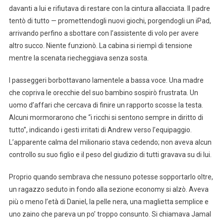
davanti a lui e rifiutava di restare con la cintura allacciata. Il padre
tentò di tutto — promettendogli nuovi giochi, porgendogli un iPad,
arrivando perfino a sbottare con l’assistente di volo per avere
altro succo. Niente funzionò. La cabina si riempì di tensione
mentre la scenata riecheggiava senza sosta.
I passeggeri borbottavano lamentele a bassa voce. Una madre
che copriva le orecchie del suo bambino sospirò frustrata. Un
uomo d’affari che cercava di finire un rapporto scosse la testa.
Alcuni mormorarono che “i ricchi si sentono sempre in diritto di
tutto”, indicando i gesti irritati di Andrew verso l’equipaggio.
L’apparente calma del milionario stava cedendo; non aveva alcun
controllo su suo figlio e il peso del giudizio di tutti gravava su di lui.
Proprio quando sembrava che nessuno potesse sopportarlo oltre,
un ragazzo seduto in fondo alla sezione economy si alzò. Aveva
più o meno l’età di Daniel, la pelle nera, una maglietta semplice e
uno zaino che pareva un po’ troppo consunto. Si chiamava Jamal