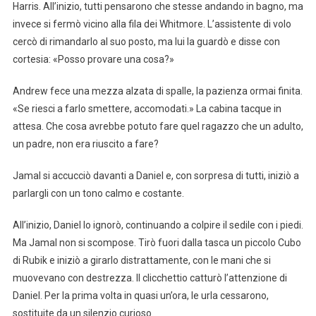
Harris. All’inizio, tutti pensarono che stesse andando in bagno, ma
invece si fermò vicino alla fila dei Whitmore. L’assistente di volo
cercò di rimandarlo al suo posto, ma lui la guardò e disse con
cortesia: «Posso provare una cosa?»
Andrew fece una mezza alzata di spalle, la pazienza ormai finita.
«Se riesci a farlo smettere, accomodati.» La cabina tacque in
attesa. Che cosa avrebbe potuto fare quel ragazzo che un adulto,
un padre, non era riuscito a fare?
Jamal si accucciò davanti a Daniel e, con sorpresa di tutti, iniziò a
parlargli con un tono calmo e costante.
All’inizio, Daniel lo ignorò, continuando a colpire il sedile con i piedi.
Ma Jamal non si scompose. Tirò fuori dalla tasca un piccolo Cubo
di Rubik e iniziò a girarlo distrattamente, con le mani che si
muovevano con destrezza. Il clicchettio catturò l’attenzione di
Daniel. Per la prima volta in quasi un’ora, le urla cessarono,
sostituite da un silenzio curioso.