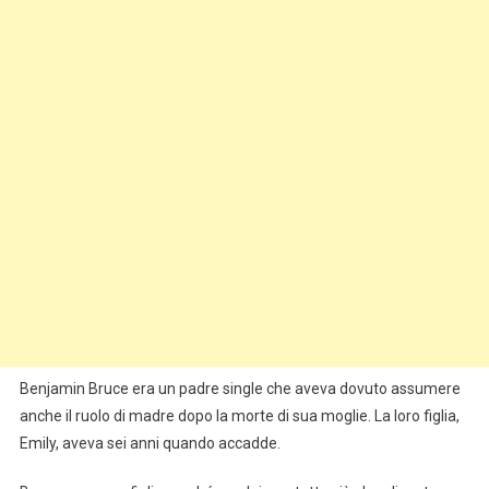
Benjamin Bruce era un padre single che aveva dovuto assumere
anche il ruolo di madre dopo la morte di sua moglie. La loro figlia,
Emily, aveva sei anni quando accadde.