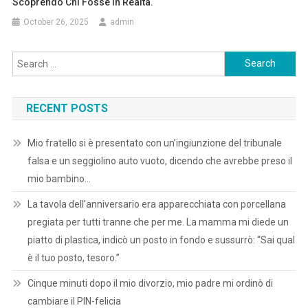
Scoprendo Chi Fosse In Realtà.
October 26, 2025
admin
Search
for:
RECENT POSTS
Mio fratello si è presentato con un’ingiunzione del tribunale
falsa e un seggiolino auto vuoto, dicendo che avrebbe preso il
mio bambino…
La tavola dell’anniversario era apparecchiata con porcellana
pregiata per tutti tranne che per me. La mamma mi diede un
piatto di plastica, indicò un posto in fondo e sussurrò: “Sai qual
è il tuo posto, tesoro.”
Cinque minuti dopo il mio divorzio, mio padre mi ordinò di
cambiare il PIN-felicia