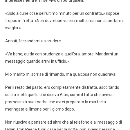
interesse mentre mi servivo un po’ di piselli.
«Solo alcune cose dell’ultimo minuto per un contratto,» rispose
troppo in fretta. «Non dovrebbe volerci molto, ma non aspettarmi
sveglia.»
Annuii, forzandomi a sorridere.
«Va bene, guida con prudenza a quell’ora, amore. Mandami un
messaggio quando arrivi in ufficio.»
Mio marito mi sorrise di rimando, ma qualcosa non quadrava.
Per il resto del pasto, ero completamente distratta, ascoltando
solo a metà quello che diceva Alan, come il fatto che aveva
promesso a sua madre che avrei preparato la mia torta
meringata al limone per il giorno dopo.
Non riuscivo a pensare ad altro che al telefono e al messaggio di
Dylan. Con Reece fuori casa per la notte, non avevo nessuna