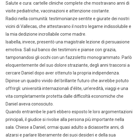
Salute e cura: cartelle cliniche complete che mostravano anni di
visite pediatriche, vaccinazioni e attenzione costante.
Radici nella comunità: testimonianze sentite e giurate dei nostri
vicini di Vallecas, che attestavano il nostro legame indissolubile e
la mia dedizione incrollabile come madre.
Isabella, invece, presentò una magistrale lezione di persuasione
emotiva. Salì sul banco dei testimoni e pianse con grazia,
tamponandosi gli occhi con un fazzoletto monogrammato. Parlò
eloquentemente del suo dolore straziante, degli anni trascorsi a
cercare Daniel dopo aver ottenuto la propria indipendenza.
Dipinse un quadro vivido del brillante futuro che avrebbe potuto
offrirgli: università internazionali d’élite, un’eredità, viaggi e una
vita completamente protetta dalle difficoltà economiche che
Daniel aveva conosciuto.
Quando entrambe le parti ebbero esposto le loro argomentazioni
principali, il giudice si rivolse alla persona più importante nella
sala. Chiese a Daniel, ormai quasi adulto a diciassette anni, di
alzarsi e parlare liberamente dei suoi desideri e della sua