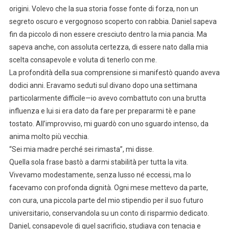
origini. Volevo che la sua storia fosse fonte di forza, non un
segreto oscuro e vergognoso scoperto con rabbia. Daniel sapeva
fin da piccolo di non essere cresciuto dentro la mia pancia. Ma
sapeva anche, con assoluta certezza, di essere nato dalla mia
scelta consapevole e voluta di tenerlo con me.
La profondità della sua comprensione si manifestò quando aveva
dodici anni. Eravamo seduti sul divano dopo una settimana
particolarmente difficile—io avevo combattuto con una brutta
influenza e lui si era dato da fare per prepararmi tè e pane
tostato. All’improvviso, mi guardò con uno sguardo intenso, da
anima molto più vecchia.
“Sei mia madre perché sei rimasta”, mi disse.
Quella sola frase bastò a darmi stabilità per tutta la vita.
Vivevamo modestamente, senza lusso né eccessi, ma lo
facevamo con profonda dignità. Ogni mese mettevo da parte,
con cura, una piccola parte del mio stipendio per il suo futuro
universitario, conservandola su un conto di risparmio dedicato.
Daniel, consapevole di quel sacrificio, studiava con tenacia e