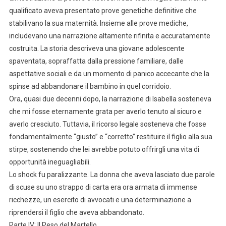
qualificato aveva presentato prove genetiche definitive che
stabilivano la sua maternità. Insieme alle prove mediche,
includevano una narrazione altamente rifinita e accuratamente
costruita. La storia descriveva una giovane adolescente
spaventata, sopraffatta dalla pressione familiare, dalle
aspettative sociali e da un momento di panico accecante che la
spinse ad abbandonare il bambino in quel corridoio.
Ora, quasi due decenni dopo, la narrazione di Isabella sosteneva
che mi fosse eternamente grata per averlo tenuto al sicuro e
averlo cresciuto. Tuttavia, il ricorso legale sosteneva che fosse
fondamentalmente “giusto” e “corretto” restituire il figlio alla sua
stirpe, sostenendo che lei avrebbe potuto offrirgli una vita di
opportunità ineguagliabili.
Lo shock fu paralizzante. La donna che aveva lasciato due parole
di scuse su uno strappo di carta era ora armata di immense
ricchezze, un esercito di avvocati e una determinazione a
riprendersi il figlio che aveva abbandonato.
Parte IV: Il Peso del Martello