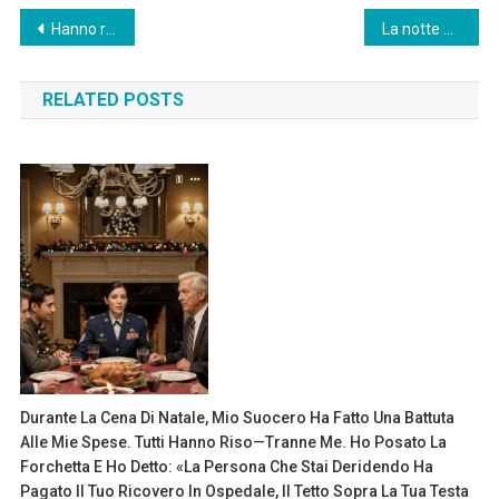
Post
Hanno rifiutato di venire al mio matrimonio quando hanno scoperto che si sarebbe tenuto in una casa di riposo, per il bene di mio nonno. Mio padre mi ha guardato con disgusto e ha detto: “Sei un’imbarazzo.”
La notte del mio matrimonio, mio suocero mi mise di nascosto 1.000 dollari in mano e sussurrò: ‘Se vuoi vivere, scappa.’
navigation
RELATED POSTS
Durante La Cena Di Natale, Mio Suocero Ha Fatto Una Battuta
Alle Mie Spese. Tutti Hanno Riso—Tranne Me. Ho Posato La
Forchetta E Ho Detto: «La Persona Che Stai Deridendo Ha
Pagato Il Tuo Ricovero In Ospedale, Il Tetto Sopra La Tua Testa