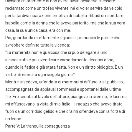
Dichiarò chiaramente di non avere alcun desiderio di essere
reclamato come un trofeo vivente, né di voler servire da veicolo
per la tardiva riparazione emotiva di Isabella. Ribadì di rispettare
Isabella come la donna che lo aveva partorito, ma che la sua vera
casa, la sua unica casa, era con me.
Poi, guardando direttamente il giudice, pronunciò le parole che
avrebbero definito tutta la vicenda:
“La maternità non è qualcosa che si può delegare a uno
sconosciuto e poi rivendicare comodamente decenni dopo,
quando la fatica è già stata fatta. Non è un diritto biologico. È un
verbo. Si esercita ogni singolo giorno.”
Mentre si sedeva, un’ondata di mormorii si diffuse tra il pubblico,
accompagnata da applausi sommessi e spontanei dalle ultime
file. Ero seduta al tavolo dell’attore, piangevo in silenzio, le lacrime
mi offuscavano la vista di mio figlio—il ragazzo che avevo tirato
fuori da un corridoio gelido e che ora mi difendeva con la forza di
un leone.
Parte V: La tranquilla conseguenza