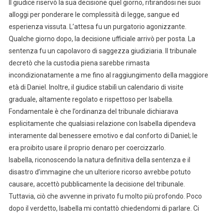
Il giudice riservò la sua decisione quel giorno, ritirandosi nei suoi
alloggi per ponderare le complessità di legge, sangue ed
esperienza vissuta. L’attesa fu un purgatorio agonizzante.
Qualche giorno dopo, la decisione ufficiale arrivò per posta. La
sentenza fu un capolavoro di saggezza giudiziaria. Il tribunale
decretò che la custodia piena sarebbe rimasta
incondizionatamente a me fino al raggiungimento della maggiore
età di Daniel. Inoltre, il giudice stabilì un calendario di visite
graduale, altamente regolato e rispettoso per Isabella.
Fondamentale è che l’ordinanza del tribunale dichiarava
esplicitamente che qualsiasi relazione con Isabella dipendeva
interamente dal benessere emotivo e dal conforto di Daniel; le
era proibito usare il proprio denaro per coercizzarlo.
Isabella, riconoscendo la natura definitiva della sentenza e il
disastro d’immagine che un ulteriore ricorso avrebbe potuto
causare, accettò pubblicamente la decisione del tribunale.
Tuttavia, ciò che avvenne in privato fu molto più profondo. Poco
dopo il verdetto, Isabella mi contattò chiedendomi di parlare. Ci