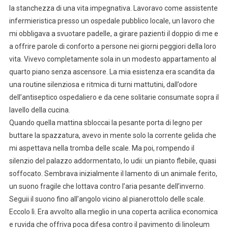
la stanchezza di una vita impegnativa. Lavoravo come assistente
infermieristica presso un ospedale pubblico locale, un lavoro che
mi obbligava a svuotare padelle, a girare pazienti il doppio di me e
a offrire parole di conforto a persone nei giorni peggiori della loro
vita. Vivevo completamente sola in un modesto appartamento al
quarto piano senza ascensore. La mia esistenza era scandita da
una routine silenziosa e ritmica di turni mattutini, dall’odore
dell’antiseptico ospedaliero e da cene solitarie consumate sopra il
lavello della cucina.
Quando quella mattina sbloccai la pesante porta di legno per
buttare la spazzatura, avevo in mente solo la corrente gelida che
mi aspettava nella tromba delle scale. Ma poi, rompendo il
silenzio del palazzo addormentato, lo udii: un pianto flebile, quasi
soffocato. Sembrava inizialmente il lamento di un animale ferito,
un suono fragile che lottava contro l’aria pesante dell’inverno.
Seguii il suono fino all’angolo vicino al pianerottolo delle scale.
Eccolo lì. Era avvolto alla meglio in una coperta acrilica economica
e ruvida che offriva poca difesa contro il pavimento di linoleum