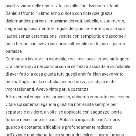
ricalibrazione delle nostre vite, ma alla fine divennero stabili.
Daniel affrontò l’ultimo anno di liceo con notevole grazia,
diplomandosi poi con il massimo dei voti. Isabella, a suo merito,
seguì scrupolosamente le regole del giudice. Partecipò alla sua
laurea senza ostentazione, vestita con semplicità, e trascorse il
poco tempo che aveva con lui ascoltandolo molto più di quanto
parlasse.
Continuai a lavorare in ospedale, ma i miei passi erano più leggeri.
Ora camminavo nei corridoi con la certezza assoluta e incrollabile
di aver fatto la cosa giusta tutti quegli anni fa. Non avevo vinto
una battaglia per la custodia per ricchezza, prestigio o titoli
impressionanti. Avevo vinto per la costanza.
Attraverso il crogiolo del processo, abbiamo imparato una lezione
vitale sul sistema legale: la giustizia non esiste sempre per
separare e dividere; a volte, se applicata con saggezza, porta
l’ordine necessario nel caos. Abbiamo imparato che l’amore,
quando è costante, affidabile e profondamente radicato
nell’azione quotidiana, lascia segni indelebili nell’anima umana