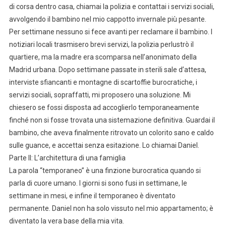
di corsa dentro casa, chiamai la polizia e contattai i servizi sociali,
avvolgendo il bambino nel mio cappotto invernale più pesante.
Per settimane nessuno si fece avanti per reclamare il bambino. I
notiziari locali trasmisero brevi servizi, la polizia perlustrò il
quartiere, ma la madre era scomparsa nell’anonimato della
Madrid urbana. Dopo settimane passate in sterili sale d’attesa,
interviste sfiancanti e montagne di scartoffie burocratiche, i
servizi sociali, sopraffatti, mi proposero una soluzione. Mi
chiesero se fossi disposta ad accoglierlo temporaneamente
finché non si fosse trovata una sistemazione definitiva. Guardai il
bambino, che aveva finalmente ritrovato un colorito sano e caldo
sulle guance, e accettai senza esitazione. Lo chiamai Daniel.
Parte II: L’architettura di una famiglia
La parola “temporaneo” è una finzione burocratica quando si
parla di cuore umano. I giorni si sono fusi in settimane, le
settimane in mesi, e infine il temporaneo è diventato
permanente. Daniel non ha solo vissuto nel mio appartamento; è
diventato la vera base della mia vita.