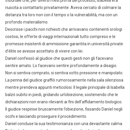
tribunale che, per diversi mesi prima del processo, Isabella era
riuscita a contattarlo privatamente. Aveva cercato di colmare la
distanza tra loro non con il tempo o la vulnerabilità, ma con un
profondo materialismo.
Descrisse i pacchi non richiesti che arrivavano contenenti orologi
costosi, le offerte di viaggi internazionali tutto compreso e le
promesse insistenti di ammissione garantita in università private
d’élite se avesse accettato di vivere con lei.
Daniel confessò al giudice che questi gesti non gli facevano
sentire amato. Lo facevano sentire profondamente a disagio.
Non si sentiva comprato; si sentiva sotto pressione e manipolato.
La penna del giudice graffiò rumorosamente nella sala silenziosa
mentre prendeva appunti meticolosi. Il legale principale di Isabella
balzò subito in piedi, gridando un’obiezione, sostenendo che le
dichiarazioni non erano rilevanti ai fini dell’affidamento biologico.
Il giudice respinse bruscamente l’obiezione, fissando Daniel negli
occhi e lasciando proseguire il procedimento.
Daniel concluse la sua testimonianza con una devastante calma.