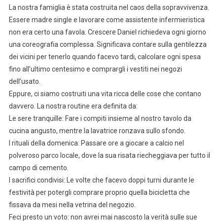
La nostra famiglia è stata costruita nel caos della sopravvivenza.
Essere madre single e lavorare come assistente infermieristica
non era certo una favola. Crescere Daniel richiedeva ogni giorno
una coreografia complessa. Significava contare sulla gentilezza
dei vicini per tenerlo quando facevo tardi, calcolare ogni spesa
fino all’ultimo centesimo e comprargli i vestiti nei negozi
dell’usato.
Eppure, ci siamo costruiti una vita ricca delle cose che contano
davvero. La nostra routine era definita da:
Le sere tranquille: Fare i compiti insieme al nostro tavolo da
cucina angusto, mentre la lavatrice ronzava sullo sfondo.
I rituali della domenica: Passare ore a giocare a calcio nel
polveroso parco locale, dove la sua risata riecheggiava per tutto il
campo di cemento.
I sacrifici condivisi: Le volte che facevo doppi turni durante le
festività per potergli comprare proprio quella bicicletta che
fissava da mesi nella vetrina del negozio.
Feci presto un voto: non avrei mai nascosto la verità sulle sue