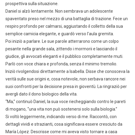
prospettiva sulla situazione.
Daniel si alzò lentamente. Non sembrava un adolescente
spaventato preso nel mezzo di una battaglia di trazione. Fece un
respiro profondo per calmarsi, aggiustando il colletto della sua
semplice camicia elegante, e guardò verso l’aula gremita.
Poi iniziò a parlare. Le sue parole atterrarono come un colpo
pesante nella grande sala, zittendo i mormorii e lasciando il
giudice, gli avvocati eleganti e il pubblico completamente muti.
Parlò con voce chiara e profonda, senza il minimo tremolio.
Iniziò rivolgendosi direttamente a Isabella. Disse che conosceva la
verità sulle sue origini e, cosa notevole, non serbava rancore nei
suoi confronti per la decisione presa in gioventù. La ringraziò per
avergli dato il dono biologico della vita.
“Ma,” continuò Daniel, la sua voce riecheggiando contro le pareti
di mogano, “una vita non può sostenersi solo sulla biologia.”
Si voltò leggermente, indicando verso di me. Raccontò, con
dettagli vividi e strazianti, cosa significava essere cresciuto da
María López. Descrisse come mi aveva visto tornare a casa