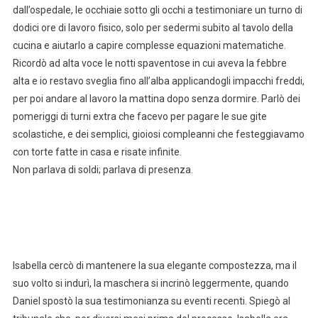
dall’ospedale, le occhiaie sotto gli occhi a testimoniare un turno di
dodici ore di lavoro fisico, solo per sedermi subito al tavolo della
cucina e aiutarlo a capire complesse equazioni matematiche.
Ricordò ad alta voce le notti spaventose in cui aveva la febbre
alta e io restavo sveglia fino all’alba applicandogli impacchi freddi,
per poi andare al lavoro la mattina dopo senza dormire. Parlò dei
pomeriggi di turni extra che facevo per pagare le sue gite
scolastiche, e dei semplici, gioiosi compleanni che festeggiavamo
con torte fatte in casa e risate infinite.
Non parlava di soldi; parlava di presenza.
Isabella cercò di mantenere la sua elegante compostezza, ma il
suo volto si indurì, la maschera si incrinò leggermente, quando
Daniel spostò la sua testimonianza su eventi recenti. Spiegò al