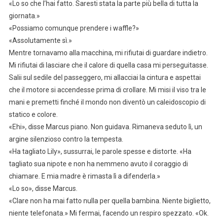
«Lo so che l’hai fatto. Saresti stata la parte più bella di tutta la
giornata.»
«Possiamo comunque prendere i waffle?»
«Assolutamente sì.»
Mentre tornavamo alla macchina, mi rifiutai di guardare indietro.
Mi rifiutai di lasciare che il calore di quella casa mi perseguitasse.
Salii sul sedile del passeggero, mi allacciai la cintura e aspettai
che il motore si accendesse prima di crollare. Mi misi il viso tra le
mani e premetti finché il mondo non diventò un caleidoscopio di
statico e colore.
«Ehi», disse Marcus piano. Non guidava. Rimaneva seduto lì, un
argine silenzioso contro la tempesta.
«Ha tagliato Lily», sussurrai, le parole spesse e distorte. «Ha
tagliato sua nipote e non ha nemmeno avuto il coraggio di
chiamare. E mia madre è rimasta lì a difenderla.»
«Lo so», disse Marcus.
«Clare non ha mai fatto nulla per quella bambina. Niente biglietto,
niente telefonata.» Mi fermai, facendo un respiro spezzato. «Ok.