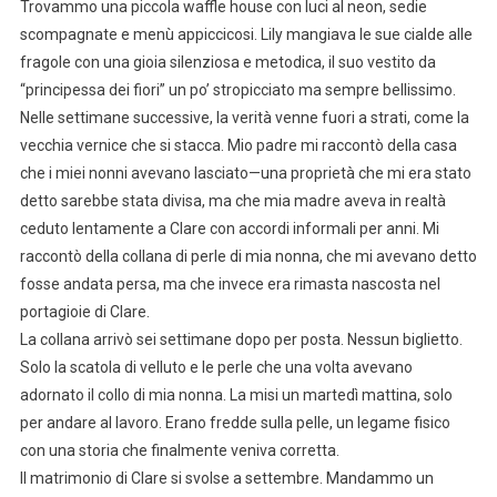
Trovammo una piccola waffle house con luci al neon, sedie
scompagnate e menù appiccicosi. Lily mangiava le sue cialde alle
fragole con una gioia silenziosa e metodica, il suo vestito da
“principessa dei fiori” un po’ stropicciato ma sempre bellissimo.
Nelle settimane successive, la verità venne fuori a strati, come la
vecchia vernice che si stacca. Mio padre mi raccontò della casa
che i miei nonni avevano lasciato—una proprietà che mi era stato
detto sarebbe stata divisa, ma che mia madre aveva in realtà
ceduto lentamente a Clare con accordi informali per anni. Mi
raccontò della collana di perle di mia nonna, che mi avevano detto
fosse andata persa, ma che invece era rimasta nascosta nel
portagioie di Clare.
La collana arrivò sei settimane dopo per posta. Nessun biglietto.
Solo la scatola di velluto e le perle che una volta avevano
adornato il collo di mia nonna. La misi un martedì mattina, solo
per andare al lavoro. Erano fredde sulla pelle, un legame fisico
con una storia che finalmente veniva corretta.
Il matrimonio di Clare si svolse a settembre. Mandammo un