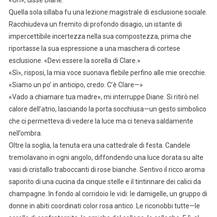
Quella sola sillaba fu una lezione magistrale di esclusione sociale.
Racchiudeva un fremito di profondo disagio, un istante di
impercettibile incertezza nella sua compostezza, prima che
riportasse la sua espressione a una maschera di cortese
esclusione. «Devi essere la sorella di Clare.»
«Sì», risposi, la mia voce suonava flebile perfino alle mie orecchie.
«Siamo un po’ in anticipo, credo. C’è Clare—»
«Vado a chiamare tua madre», mi interruppe Diane. Si ritirò nel
calore dell’atrio, lasciando la porta socchiusa—un gesto simbolico
che ci permetteva di vedere la luce ma ci teneva saldamente
nell’ombra.
Oltre la soglia, la tenuta era una cattedrale di festa. Candele
tremolavano in ogni angolo, diffondendo una luce dorata su alte
vasi di cristallo traboccanti di rose bianche. Sentivo il ricco aroma
saporito di una cucina da cinque stelle e il tintinnare dei calici da
champagne. In fondo al corridoio le vidi: le damigelle, un gruppo di
donne in abiti coordinati color rosa antico. Le riconobbi tutte—le