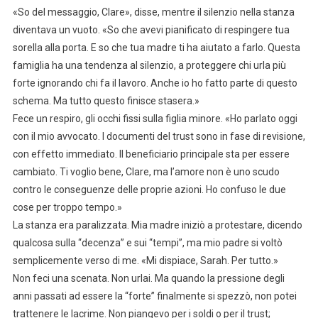
«So del messaggio, Clare», disse, mentre il silenzio nella stanza
diventava un vuoto. «So che avevi pianificato di respingere tua
sorella alla porta. E so che tua madre ti ha aiutato a farlo. Questa
famiglia ha una tendenza al silenzio, a proteggere chi urla più
forte ignorando chi fa il lavoro. Anche io ho fatto parte di questo
schema. Ma tutto questo finisce stasera.»
Fece un respiro, gli occhi fissi sulla figlia minore. «Ho parlato oggi
con il mio avvocato. I documenti del trust sono in fase di revisione,
con effetto immediato. Il beneficiario principale sta per essere
cambiato. Ti voglio bene, Clare, ma l’amore non è uno scudo
contro le conseguenze delle proprie azioni. Ho confuso le due
cose per troppo tempo.»
La stanza era paralizzata. Mia madre iniziò a protestare, dicendo
qualcosa sulla “decenza” e sui “tempi”, ma mio padre si voltò
semplicemente verso di me. «Mi dispiace, Sarah. Per tutto.»
Non feci una scenata. Non urlai. Ma quando la pressione degli
anni passati ad essere la “forte” finalmente si spezzò, non potei
trattenere le lacrime. Non piangevo per i soldi o per il trust;