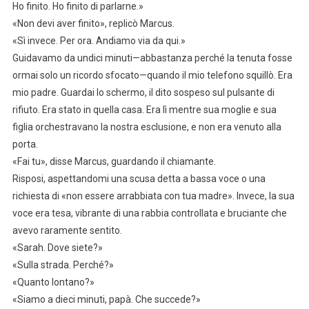
Ho finito. Ho finito di parlarne.»
«Non devi aver finito», replicò Marcus.
«Sì invece. Per ora. Andiamo via da qui.»
Guidavamo da undici minuti—abbastanza perché la tenuta fosse
ormai solo un ricordo sfocato—quando il mio telefono squillò. Era
mio padre. Guardai lo schermo, il dito sospeso sul pulsante di
rifiuto. Era stato in quella casa. Era lì mentre sua moglie e sua
figlia orchestravano la nostra esclusione, e non era venuto alla
porta.
«Fai tu», disse Marcus, guardando il chiamante.
Risposi, aspettandomi una scusa detta a bassa voce o una
richiesta di «non essere arrabbiata con tua madre». Invece, la sua
voce era tesa, vibrante di una rabbia controllata e bruciante che
avevo raramente sentito.
«Sarah. Dove siete?»
«Sulla strada. Perché?»
«Quanto lontano?»
«Siamo a dieci minuti, papà. Che succede?»