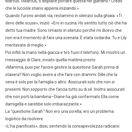
Marcus. «Marcus, ti dispiace portare questa nel giardino? Credo
che le lucciole stiano appena iniziando.»
Quando furono andati via, restammo in silenzio sulla ghiaia. «Ti
devo delle scuse», iniziò. «Ero in cucina. Ho sentito tutto ciò che ha
detto tua madre. Sono rimasto in silenzio perché mi dicevo che
non era il momento di fare una scenata. È stata codardia. Tu e Lily
meritavate di meglio.»
Poi infilò la mano nella giacca e tirò fuori il telefono. Mi mostrò un
messaggio di Clare, inviato quella mattina presto.
«Mamma, puoi per favore gestire la questione Sarah prima di
stasera? Non voglio avere a che fare con drammi. Dille che la
cena è solo per la famiglia o altro. Assicurati solo che non si
presenti. Non sopporto che faccia tutto su di sé. Inoltre assicurati
che non porti la bambina—Diane ha già confermato Ella come
damigella e sarebbe solo imbarazzante.»
La “questione Sarah.” Non ero una sorella; ero un problema
logistico da risolvere.
«L’ha pianificato», dissi, sentendo la consapevolezza radicarsi