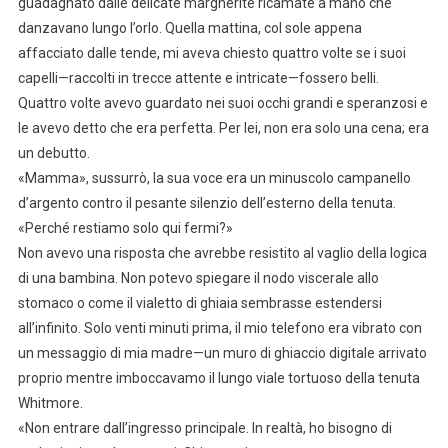
guadagnato dalle delicate margherite ricamate a mano che
danzavano lungo l’orlo. Quella mattina, col sole appena
affacciato dalle tende, mi aveva chiesto quattro volte se i suoi
capelli—raccolti in trecce attente e intricate—fossero belli.
Quattro volte avevo guardato nei suoi occhi grandi e speranzosi e
le avevo detto che era perfetta. Per lei, non era solo una cena; era
un debutto.
«Mamma», sussurrò, la sua voce era un minuscolo campanello
d’argento contro il pesante silenzio dell’esterno della tenuta.
«Perché restiamo solo qui fermi?»
Non avevo una risposta che avrebbe resistito al vaglio della logica
di una bambina. Non potevo spiegare il nodo viscerale allo
stomaco o come il vialetto di ghiaia sembrasse estendersi
all’infinito. Solo venti minuti prima, il mio telefono era vibrato con
un messaggio di mia madre—un muro di ghiaccio digitale arrivato
proprio mentre imboccavamo il lungo viale tortuoso della tenuta
Whitmore.
«Non entrare dall’ingresso principale. In realtà, ho bisogno di