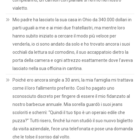
compleanno, un camion con pianale si fermò nel nostro
vialetto.
Mio padre ha lasciato la sua casa in Ohio da 340.000 dollari in
parti uguali a me e ai miei due fratellastri, ma mentre loro
hanno subito iniziato a cercare il modo più veloce per
venderla, io ci sono andato da solo e ho trovato ancora i suoi
occhiali da lettura sul comodino, il suo accappatoio dietro la
porta della camera e ogni attrezzo esattamente dove l’aveva
lasciato nella sua officina in cantina.
Poiché ero ancora single a 30 anni, la mia famiglia mi trattava
come il loro fallimento preferito. Così ho pagato uno
sconosciuto discreto per fingere di essere il mio fidanzato al
nostro barbecue annuale. Mia sorella guardò i suoi jeans
scoloriti e schernì: “Quindi il tuo tipo è un operaio edile che
puzza?” Tutti risero, finché lui non studiò il suo nuovo biglietto
da visita aziendale, fece una telefonata e pose una domanda
che le tolse il sorriso dal volto.