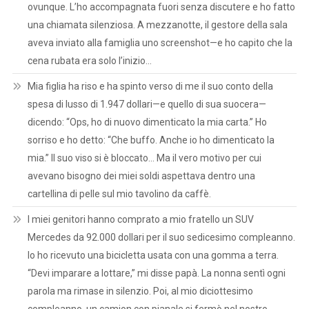
ovunque. L’ho accompagnata fuori senza discutere e ho fatto
una chiamata silenziosa. A mezzanotte, il gestore della sala
aveva inviato alla famiglia uno screenshot—e ho capito che la
cena rubata era solo l’inizio…
Mia figlia ha riso e ha spinto verso di me il suo conto della
spesa di lusso di 1.947 dollari—e quello di sua suocera—
dicendo: “Ops, ho di nuovo dimenticato la mia carta.” Ho
sorriso e ho detto: “Che buffo. Anche io ho dimenticato la
mia.” Il suo viso si è bloccato… Ma il vero motivo per cui
avevano bisogno dei miei soldi aspettava dentro una
cartellina di pelle sul mio tavolino da caffè.
I miei genitori hanno comprato a mio fratello un SUV
Mercedes da 92.000 dollari per il suo sedicesimo compleanno.
Io ho ricevuto una bicicletta usata con una gomma a terra.
“Devi imparare a lottare,” mi disse papà. La nonna sentì ogni
parola ma rimase in silenzio. Poi, al mio diciottesimo