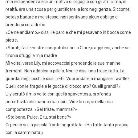
mia indipendenza era un motivo di orgoglio con gli amici ma, in
realtà, era una scusa per giustificare la loro negligenza. Siccome
potevo badare a me stessa, non sentivano alcun obbligo di
prendersi cura di me.
«Ce ne andiamo,» dissi, le parole che mi pesavano in bocca come
pietre.
«Sarah, fai le nostre congratulazioni a Clare,» aggiunsi, anche se
l’ironia sfuggì a mia madre.
Mi voltai verso Lily, mi accovacciai prendendo le sue manine
tremanti. Non addolcii la pillola. Non le dissi una frase fatta. La
guardai negli occhi e dissi: «Ehi. Vuoi andare a mangiare i waffle?
Quelli con le fragole e le gocce di cioccolato? Quelli grandi?»
Lily scrutò il mio volto con quella spaventosa, profonda
percettività che hanno i bambini. Vide le crepe nella mia
compostezza. «Sei triste, mamma?»
«Sto bene, Pulce. E tu, stai bene?»
Ci pensò su, la piccola fronte aggrottata. «Ho fatto tanta pratica
con la camminata.»