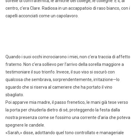
sorelle di confraternita, le amiche del college, le colleghe. E lì, al
centro, c’era Clare. Radiosa in un accappatoio di raso bianco, con i
capelli acconciati come un capolavoro.
Quando i suoi occhi incrociarono i miei, non c’era traccia di affetto
fraterno. Non c’era sollievo per l’arrivo della sorella maggiore a
testimoniare il suo trionfo. Invece, il suo viso si oscurò con
qualcosa che sembrava, sorprendentemente, irritazione—lo
sguardo che si riserva al cameriere che ha portato il vino
sbagliato.
Poi apparve mia madre, il passo frenetico, le mani già tese verso
la porta per chiuderla dietro di sé, proteggendo la festa dalla
nostra presenza come se fossimo una corrente d’aria che poteva
spegnere le candele.
«Sarah,» disse, adottando quel tono controllato e manageriale