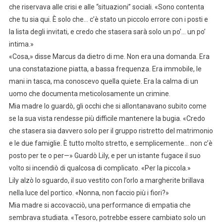
che riservava alle crisi e alle “situazioni” sociali. «Sono contenta
che tu sia qui. È solo che… c’è stato un piccolo errore con i posti e
la lista degli invitati, e credo che stasera sarà solo un po’… un po’
intima.»
«Cosa,» disse Marcus da dietro di me. Non era una domanda. Era
una constatazione piatta, a bassa frequenza. Era immobile, le
mani in tasca, ma conoscevo quella quiete. Era la calma di un
uomo che documenta meticolosamente un crimine.
Mia madre lo guardò, gli occhi che si allontanavano subito come
se la sua vista rendesse più difficile mantenere la bugia. «Credo
che stasera sia davvero solo per il gruppo ristretto del matrimonio
e le due famiglie. È tutto molto stretto, e semplicemente… non c’è
posto per te o per—» Guardò Lily, e per un istante fugace il suo
volto si incendiò di qualcosa di complicato. «Per la piccola.»
Lily alzò lo sguardo, il suo vestito con l’orlo a margherite brillava
nella luce del portico. «Nonna, non faccio più i fiori?»
Mia madre si accovacciò, una performance di empatia che
sembrava studiata. «Tesoro, potrebbe essere cambiato solo un