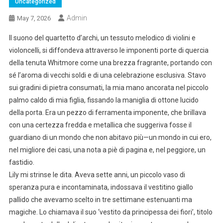
Uncategorized
Admin
May 7, 2026
Il suono del quartetto d’archi, un tessuto melodico di violini e
violoncelli, si diffondeva attraverso le imponenti porte di quercia
della tenuta Whitmore come una brezza fragrante, portando con
sé l’aroma di vecchi soldi e di una celebrazione esclusiva. Stavo
sui gradini di pietra consumati, la mia mano ancorata nel piccolo
palmo caldo di mia figlia, fissando la maniglia di ottone lucido
della porta. Era un pezzo di ferramenta imponente, che brillava
con una certezza fredda e metallica che suggeriva fosse il
guardiano di un mondo che non abitavo più—un mondo in cui ero,
nel migliore dei casi, una nota a piè di pagina e, nel peggiore, un
fastidio.
Lily mi strinse le dita. Aveva sette anni, un piccolo vaso di
speranza pura e incontaminata, indossava il vestitino giallo
pallido che avevamo scelto in tre settimane estenuanti ma
magiche. Lo chiamava il suo ‘vestito da principessa dei fiori’, titolo