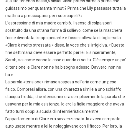
«La sto tenendo bassa,» sibilai. «Non potevi dirmelo prima che
guidassimo per quaranta minuti? Prima che Lily passasse tutta la
mattina a preoccuparsi per i suoi capelli?»
L’espressione di mia madre cambiò. Il senso di colpa sparì,
sostituito da una strana forma di sollievo, come se la maschera
fosse diventata troppo pesante e fosse sollevata di togliersela.
«Clare è molto stressata,» disse, la voce che si irrigidiva. «Questo
fine settimana deve essere perfetto per lei. E sinceramente,
Sarah, sai come vanno le cose quando ci sei tu. C’è sempre un po’
di tensione, e Clare non ne ha bisogno adesso. Davvero, non ne
ha.»
La parola «tensione» rimase sospesa nell’aria come un peso
fisico. Compresi allora, con una chiarezza simile a uno schiaffo
d’acqua fredda, che «tensione» era semplicemente la parola che
usavano per la mia esistenza. Io ero la figlia maggiore che aveva
fatto turni doppi a scuola di infermieristica mentre
l’appartamento di Clare era sovvenzionato. Io avevo comprato
auto usate mentre a lei le noleggiavano con il fiocco. Per loro, la