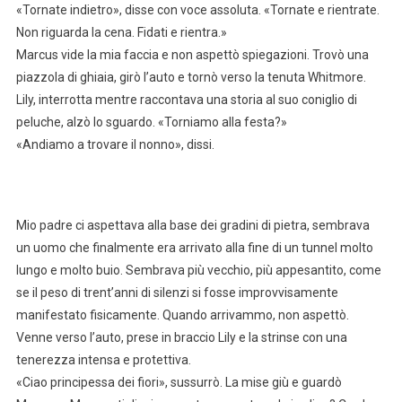
«Tornate indietro», disse con voce assoluta. «Tornate e rientrate.
Non riguarda la cena. Fidati e rientra.»
Marcus vide la mia faccia e non aspettò spiegazioni. Trovò una
piazzola di ghiaia, girò l’auto e tornò verso la tenuta Whitmore.
Lily, interrotta mentre raccontava una storia al suo coniglio di
peluche, alzò lo sguardo. «Torniamo alla festa?»
«Andiamo a trovare il nonno», dissi.
Mio padre ci aspettava alla base dei gradini di pietra, sembrava
un uomo che finalmente era arrivato alla fine di un tunnel molto
lungo e molto buio. Sembrava più vecchio, più appesantito, come
se il peso di trent’anni di silenzi si fosse improvvisamente
manifestato fisicamente. Quando arrivammo, non aspettò.
Venne verso l’auto, prese in braccio Lily e la strinse con una
tenerezza intensa e protettiva.
«Ciao principessa dei fiori», sussurrò. La mise giù e guardò