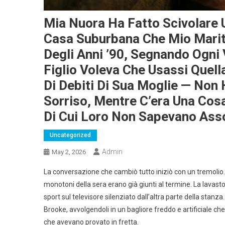
Mia Nuora Ha Fatto Scivolare U
Casa Suburbana Che Mio Marito
Degli Anni ’90, Segnando Ogni
Figlio Voleva Che Usassi Quell
Di Debiti Di Sua Moglie — Non
Sorriso, Mentre C’era Una Cos
Di Cui Loro Non Sapevano Ass
Uncategorized
Admin
May 2, 2026
La conversazione che cambiò tutto iniziò con un tremolio. Q
monotoni della sera erano già giunti al termine. La lavastov
sport sul televisore silenziato dall’altra parte della stanza
Brooke, avvolgendoli in un bagliore freddo e artificiale c
che avevano provato in fretta.