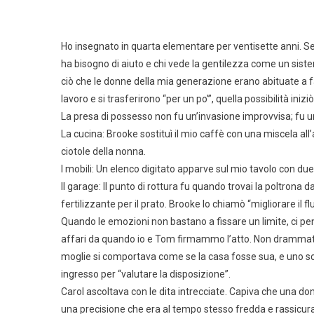
Ho insegnato in quarta elementare per ventisette anni. Se 
ha bisogno di aiuto e chi vede la gentilezza come un siste
ciò che le donne della mia generazione erano abituate a fare
lavoro e si trasferirono “per un po'”, quella possibilità ini
La presa di possesso non fu un’invasione improvvisa; fu un
La cucina: Brooke sostituì il mio caffè con una miscela all
ciotole della nonna.
I mobili: Un elenco digitato apparve sul mio tavolo con 
Il garage: Il punto di rottura fu quando trovai la poltrona 
fertilizzante per il prato. Brooke lo chiamò “migliorare il f
Quando le emozioni non bastano a fissare un limite, ci pen
affari da quando io e Tom firmammo l’atto. Non drammatizzai
moglie si comportava come se la casa fosse sua, e uno sco
ingresso per “valutare la disposizione”.
Carol ascoltava con le dita intrecciate. Capiva che una d
una precisione che era al tempo stesso fredda e rassicura