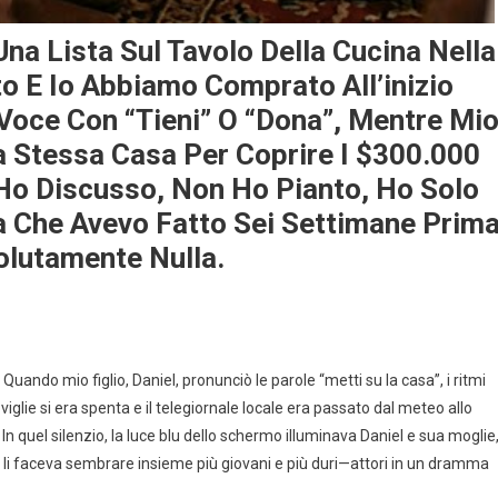
na Lista Sul Tavolo Della Cucina Nella
 E Io Abbiamo Comprato All’inizio
 Voce Con “tieni” O “dona”, Mentre Mi
a Stessa Casa Per Coprire I $300.000
 Ho Discusso, Non Ho Pianto, Ho Solo
a Che Avevo Fatto Sei Settimane Prim
olutamente Nulla.
uando mio figlio, Daniel, pronunciò le parole “metti su la casa”, i ritmi
iglie si era spenta e il telegiornale locale era passato dal meteo allo
. In quel silenzio, la luce blu dello schermo illuminava Daniel e sua moglie
he li faceva sembrare insieme più giovani e più duri—attori in un dramma