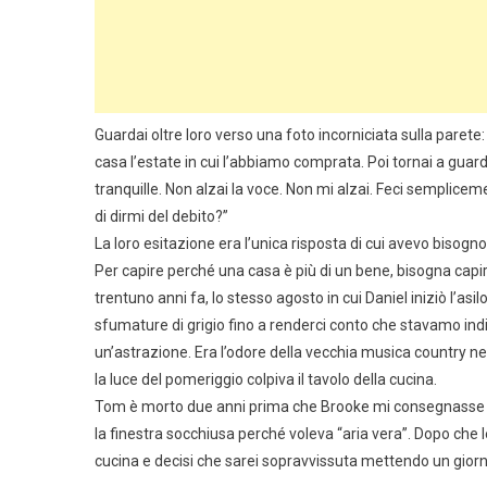
Guardai oltre loro verso una foto incorniciata sulla parete:
casa l’estate in cui l’abbiamo comprata. Poi tornai a gua
tranquille. Non alzai la voce. Non mi alzai. Feci semplic
di dirmi del debito?”
La loro esitazione era l’unica risposta di cui avevo bisogno
Per capire perché una casa è più di un bene, bisogna ca
trentuno anni fa, lo stesso agosto in cui Daniel iniziò l’asi
sfumature di grigio fino a renderci conto che stavamo indi
un’astrazione. Era l’odore della vecchia musica country nel
la luce del pomeriggio colpiva il tavolo della cucina.
Tom è morto due anni prima che Brooke mi consegnasse que
la finestra socchiusa perché voleva “aria vera”. Dopo che l
cucina e decisi che sarei sopravvissuta mettendo un giorno 