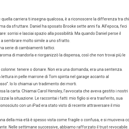
quella carriera ti insegna qualcosa, è a riconoscere la differenza tra chi
ma da sfruttare. Daniel ha sposato Brooke sette anni fa. All’epoca, feci
: sorrisi e lasciai spazio alla possibilità. Ma quando Daniel perse il
ziò a sembrare molto simile a uno sfratto.
a serie di cambiamenti tattici.
’aroma di mandorla e riorganizzò la dispensa, così che non trovai più le
due colonne: tenere o donare. Non era una domanda; era una sentenza.
da lettura in pelle marrone di Tom spinta nel garage accanto al
lusso”. Io lo chiamai un tradimento dei morti.
sa la carta. Chiamai Carol Hensley, l’avvocata che aveva gestito i nostri
 la situazione. Le raccontai i fatti: mio figlio si era trasferito, sua
nosciuto con un iPad era stato visto di recente attraversare il mio
onna della mia età è spesso vista come fragile o confusa, e si muoveva c
nte. Nelle settimane successive, abbiamo rafforzato il trust revocabile.