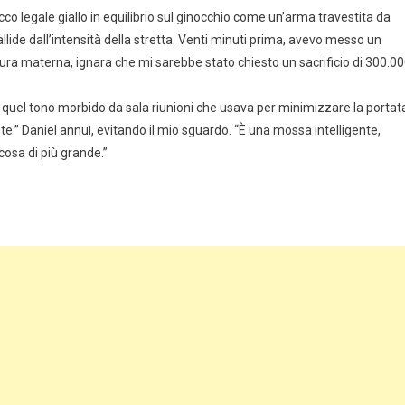
co legale giallo in equilibrio sul ginocchio come un’arma travestita da
llide dall’intensità della stretta. Venti minuti prima, avevo messo un
 cura materna, ignara che mi sarebbe stato chiesto un sacrificio di 300.0
o quel tono morbido da sala riunioni che usava per minimizzare la portat
te.” Daniel annuì, evitando il mio sguardo. “È una mossa intelligente,
osa di più grande.”