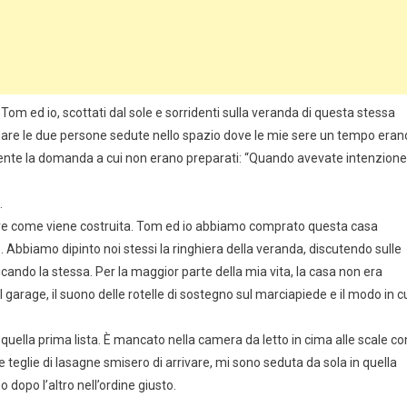
 Tom ed io, scottati dal sole e sorridenti sulla veranda di questa stessa
rdare le due persone sedute nello spazio dove le mie sere un tempo eran
emente la domanda a cui non erano preparati: “Quando avevate intenzione
.
pire come viene costruita. Tom ed io abbiamo comprato questa casa
lo. Abbiamo dipinto noi stessi la ringhiera della veranda, discutendo sulle
cando la stessa. Per la maggior parte della mia vita, la casa non era
 garage, il suono delle rotelle di sostegno sul marciapiede e il modo in c
lla prima lista. È mancato nella camera da letto in cima alle scale co
e teglie di lasagne smisero di arrivare, mi sono seduta da sola in quella
dopo l’altro nell’ordine giusto.