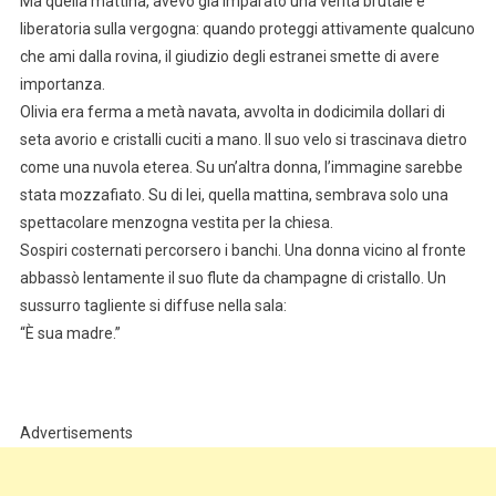
Ma quella mattina, avevo già imparato una verità brutale e
liberatoria sulla vergogna: quando proteggi attivamente qualcuno
che ami dalla rovina, il giudizio degli estranei smette di avere
importanza.
Olivia era ferma a metà navata, avvolta in dodicimila dollari di
seta avorio e cristalli cuciti a mano. Il suo velo si trascinava dietro
come una nuvola eterea. Su un’altra donna, l’immagine sarebbe
stata mozzafiato. Su di lei, quella mattina, sembrava solo una
spettacolare menzogna vestita per la chiesa.
Sospiri costernati percorsero i banchi. Una donna vicino al fronte
abbassò lentamente il suo flute da champagne di cristallo. Un
sussurro tagliente si diffuse nella sala:
“È sua madre.”
Advertisements