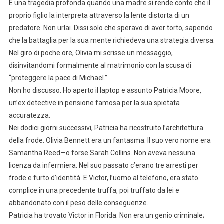
È una tragedia profonda quando una madre si rende conto che il
proprio figlio la interpreta attraverso la lente distorta di un
predatore. Non urlai. Dissi solo che speravo di aver torto, sapendo
che la battaglia per la sua mente richiedeva una strategia diversa.
Nel giro di poche ore, Olivia mi scrisse un messaggio,
disinvitandomi formalmente al matrimonio con la scusa di
“proteggere la pace di Michael.”
Non ho discusso. Ho aperto il laptop e assunto Patricia Moore,
un’ex detective in pensione famosa per la sua spietata
accuratezza.
Nei dodici giorni successivi, Patricia ha ricostruito l’architettura
della frode. Olivia Bennett era un fantasma. Il suo vero nome era
Samantha Reed—o forse Sarah Collins. Non aveva nessuna
licenza da infermiera. Nel suo passato c’erano tre arresti per
frode e furto d’identità. E Victor, l’uomo al telefono, era stato
complice in una precedente truffa, poi truffato da lei e
abbandonato con il peso delle conseguenze.
Patricia ha trovato Victor in Florida. Non era un genio criminale;