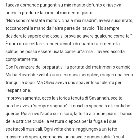
faceva domande pungenti su mio marito defunto e riusciva
anche a produrre lacrime al momento giusto.
“Non sono mai stata molto vicina a mia madre”, aveva sussurrato,
toccandomi la mano dall’altra parte del tavolo. “Ho sempre
desiderato sapere che cosa si prova ad avere qualcuno come te.”
È dura da accettare, rendersi conto di quanto facilmente la
solitudine possa essere usata come un’arma. L’avevo accolta
completamente.
Con l’avanzare dei preparativi, la portata del matrimonio cambiò.
Michael avrebbe voluto una cerimonia semplice, magari una cena
tranquilla dopo. Ma Olivia aveva uno spaventoso talento per
l’espansione.
Improvvisamente, ecco la storica tenuta di Savannah, scelta
perché aveva “sempre sognato” il muschio spagnolo e le antiche
querce. Poi arrivò l’abito su misura, la torta a cinque piani, il banco
delle ostriche crude, la vettura d’epoca per la fuga e i due
spettacoli musicali. Ogni volta che si raggiungeva un tetto
massimo di spesa, compariva un nuovo e irrinunciabile “must-