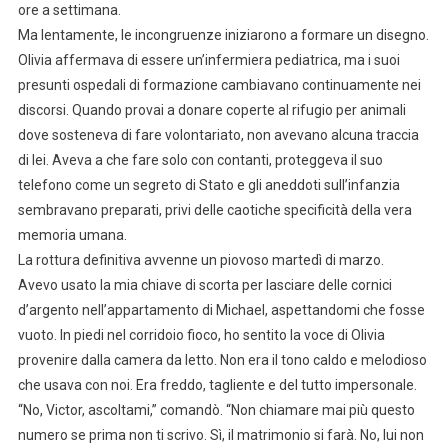
ore a settimana.
Ma lentamente, le incongruenze iniziarono a formare un disegno.
Olivia affermava di essere un’infermiera pediatrica, ma i suoi
presunti ospedali di formazione cambiavano continuamente nei
discorsi. Quando provai a donare coperte al rifugio per animali
dove sosteneva di fare volontariato, non avevano alcuna traccia
di lei. Aveva a che fare solo con contanti, proteggeva il suo
telefono come un segreto di Stato e gli aneddoti sull’infanzia
sembravano preparati, privi delle caotiche specificità della vera
memoria umana.
La rottura definitiva avvenne un piovoso martedì di marzo.
Avevo usato la mia chiave di scorta per lasciare delle cornici
d’argento nell’appartamento di Michael, aspettandomi che fosse
vuoto. In piedi nel corridoio fioco, ho sentito la voce di Olivia
provenire dalla camera da letto. Non era il tono caldo e melodioso
che usava con noi. Era freddo, tagliente e del tutto impersonale.
“No, Victor, ascoltami,” comandò. “Non chiamare mai più questo
numero se prima non ti scrivo. Sì, il matrimonio si farà. No, lui non