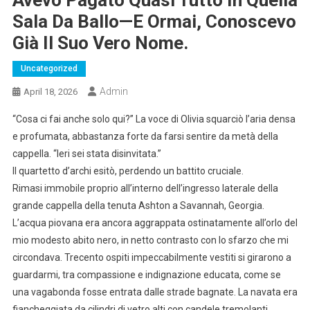
Sala Da Ballo—E Ormai, Conoscevo
Già Il Suo Vero Nome.
Uncategorized
Admin
April 18, 2026
“Cosa ci fai anche solo qui?” La voce di Olivia squarciò l’aria densa
e profumata, abbastanza forte da farsi sentire da metà della
cappella. “Ieri sei stata disinvitata.”
Il quartetto d’archi esitò, perdendo un battito cruciale.
Rimasi immobile proprio all’interno dell’ingresso laterale della
grande cappella della tenuta Ashton a Savannah, Georgia.
L’acqua piovana era ancora aggrappata ostinatamente all’orlo del
mio modesto abito nero, in netto contrasto con lo sfarzo che mi
circondava. Trecento ospiti impeccabilmente vestiti si girarono a
guardarmi, tra compassione e indignazione educata, come se
una vagabonda fosse entrata dalle strade bagnate. La navata era
fiancheggiata da cilindri di vetro alti con candele tremolanti,