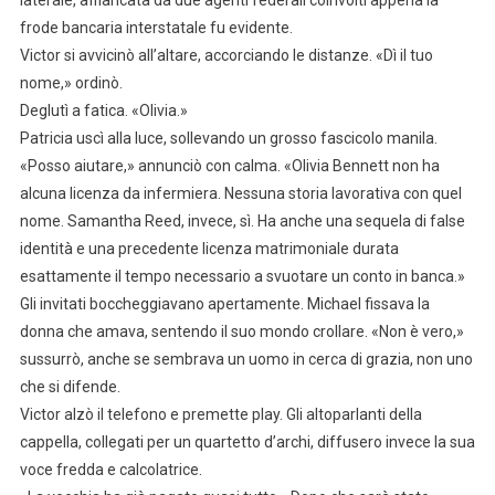
frode bancaria interstatale fu evidente.
Victor si avvicinò all’altare, accorciando le distanze. «Dì il tuo
nome,» ordinò.
Deglutì a fatica. «Olivia.»
Patricia uscì alla luce, sollevando un grosso fascicolo manila.
«Posso aiutare,» annunciò con calma. «Olivia Bennett non ha
alcuna licenza da infermiera. Nessuna storia lavorativa con quel
nome. Samantha Reed, invece, sì. Ha anche una sequela di false
identità e una precedente licenza matrimoniale durata
esattamente il tempo necessario a svuotare un conto in banca.»
Gli invitati boccheggiavano apertamente. Michael fissava la
donna che amava, sentendo il suo mondo crollare. «Non è vero,»
sussurrò, anche se sembrava un uomo in cerca di grazia, non uno
che si difende.
Victor alzò il telefono e premette play. Gli altoparlanti della
cappella, collegati per un quartetto d’archi, diffusero invece la sua
voce fredda e calcolatrice.