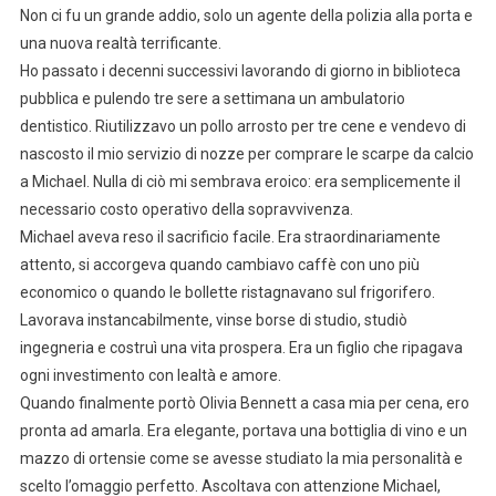
Non ci fu un grande addio, solo un agente della polizia alla porta e
una nuova realtà terrificante.
Ho passato i decenni successivi lavorando di giorno in biblioteca
pubblica e pulendo tre sere a settimana un ambulatorio
dentistico. Riutilizzavo un pollo arrosto per tre cene e vendevo di
nascosto il mio servizio di nozze per comprare le scarpe da calcio
a Michael. Nulla di ciò mi sembrava eroico: era semplicemente il
necessario costo operativo della sopravvivenza.
Michael aveva reso il sacrificio facile. Era straordinariamente
attento, si accorgeva quando cambiavo caffè con uno più
economico o quando le bollette ristagnavano sul frigorifero.
Lavorava instancabilmente, vinse borse di studio, studiò
ingegneria e costruì una vita prospera. Era un figlio che ripagava
ogni investimento con lealtà e amore.
Quando finalmente portò Olivia Bennett a casa mia per cena, ero
pronta ad amarla. Era elegante, portava una bottiglia di vino e un
mazzo di ortensie come se avesse studiato la mia personalità e
scelto l’omaggio perfetto. Ascoltava con attenzione Michael,