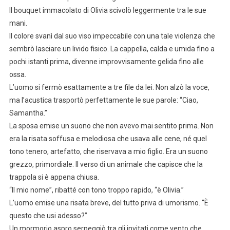
Il bouquet immacolato di Olivia scivolò leggermente tra le sue
mani.
Il colore svanì dal suo viso impeccabile con una tale violenza che
sembrò lasciare un livido fisico. La cappella, calda e umida fino a
pochi istanti prima, divenne improvvisamente gelida fino alle
ossa.
L’uomo si fermò esattamente a tre file da lei. Non alzò la voce,
ma l’acustica trasportò perfettamente le sue parole: “Ciao,
Samantha.”
La sposa emise un suono che non avevo mai sentito prima. Non
era la risata soffusa e melodiosa che usava alle cene, né quel
tono tenero, artefatto, che riservava a mio figlio. Era un suono
grezzo, primordiale. Il verso di un animale che capisce che la
trappola si è appena chiusa.
“Il mio nome”, ribatté con tono troppo rapido, “è Olivia.”
L’uomo emise una risata breve, del tutto priva di umorismo. “È
questo che usi adesso?”
Un mormorio aspro serpeggiò tra gli invitati come vento che