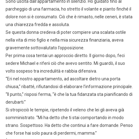
Sono uscita dall’appartamento in silenzio. Ho guidato fino al
parcheggio di una farmacia, ho stretto il volante e pianto finché il
dolore non si è consumato. Ciò che è rimasto, nelle ceneri, è stata
una chiarezza fredda e assoluta.
Se questa donna credeva di poter compiere una scalata ostile
nella vita di mio figlio e nella mia sicurezza finanziaria, aveva
gravemente sottovalutato l’opposizione.
Per prima cosa tentai un approccio diretto. Il giorno dopo, feci
sedere Michael e riferii ciò che avevo sentito. Mi guardò, il suo
volto sospeso tra incredulità e rabbia difensiva.
“Eri nel nostro appartamento, ad ascoltare dietro una porta
chiusa,” ribatté, rifiutandosi di elaborare l’informazione principale.
“Il punto,” risposi ferma, “è che la tua fidanzata sta pianificando di
derubarti.”
Si stropicciò le tempie, ripetendo il veleno che lei gli aveva già
somministrato. “Mi ha detto che ti stai comportando in modo
strano. Sospettoso. Ha detto che continui a fare domande. Penso
che forse hai solo paura di perdermi, mamma.”