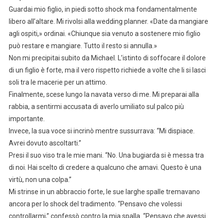
Guardai mio figlio, in piedi sotto shock ma fondamentalmente
libero all’altare. Mi rivolsi alla wedding planner. «Date da mangiare
agli ospiti,» ordinai. «Chiunque sia venuto a sostenere mio figlio
può restare e mangiare. Tutto il resto si annulla.»
Non mi precipitai subito da Michael. L’istinto di soffocare il dolore
di un figlio è forte, ma il vero rispetto richiede a volte che li si lasci
soli tra le macerie per un attimo.
Finalmente, scese lungo la navata verso di me. Mi preparai alla
rabbia, a sentirmi accusata di averlo umiliato sul palco più
importante.
Invece, la sua voce si incrinò mentre sussurrava: “Mi dispiace.
Avrei dovuto ascoltarti.”
Presi il suo viso tra le mie mani. “No. Una bugiarda si è messa tra
di noi. Hai scelto di credere a qualcuno che amavi. Questo è una
virtù, non una colpa.”
Mi strinse in un abbraccio forte, le sue larghe spalle tremavano
ancora per lo shock del tradimento. “Pensavo che volessi
controllarmi,” confessò contro la mia spalla. “Pensavo che avessi