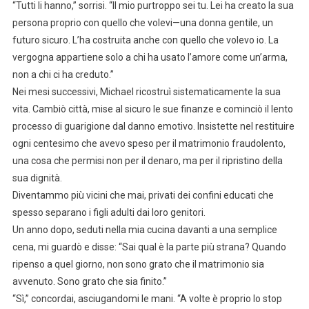
“Tutti li hanno,” sorrisi. “Il mio purtroppo sei tu. Lei ha creato la sua
persona proprio con quello che volevi—una donna gentile, un
futuro sicuro. L’ha costruita anche con quello che volevo io. La
vergogna appartiene solo a chi ha usato l’amore come un’arma,
non a chi ci ha creduto.”
Nei mesi successivi, Michael ricostruì sistematicamente la sua
vita. Cambiò città, mise al sicuro le sue finanze e cominciò il lento
processo di guarigione dal danno emotivo. Insistette nel restituire
ogni centesimo che avevo speso per il matrimonio fraudolento,
una cosa che permisi non per il denaro, ma per il ripristino della
sua dignità.
Diventammo più vicini che mai, privati dei confini educati che
spesso separano i figli adulti dai loro genitori.
Un anno dopo, seduti nella mia cucina davanti a una semplice
cena, mi guardò e disse: “Sai qual è la parte più strana? Quando
ripenso a quel giorno, non sono grato che il matrimonio sia
avvenuto. Sono grato che sia finito.”
“Sì,” concordai, asciugandomi le mani. “A volte è proprio lo stop