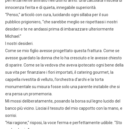
perfettamente affinato nell’ultimo anno: una calcolata miscela di
innocenza ferita e di quieta, innegabile superiorità.
“Penso,” articolò con cura, lucidando ogni sillaba per il suo
pubblico prigioniero, “che sarebbe meglio se rispettassi i nostri
desideri e te ne andassi prima di imbarazzare ulteriormente
Michael.”
I nostri desideri.
Come se mio figlio avesse progettato questa frattura. Come se
avesse guardato la donna che lo ha cresciuto e le avesse chiesto
di sparire. Come se la vedova che aveva ipotecato ogni bene della
sua vita per finanziare i fiori importati, il catering gourmet, la
cappella rivestita di velluto, l’orchestra d’archi e la torta
monumentale su misura fosse solo una parente instabile che si
era persa un promemoria.
Mi mossi deliberatamente, posando la borsa sul legno lucido del
banco più vicino. Lisciai il tessuto del mio cappotto con la mano, e
sorrisi.
“Hai ragione,” risposi, la voce ferma e perfettamente udibile. “Sto