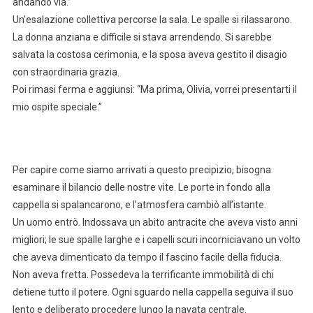
andando via.”
Un’esalazione collettiva percorse la sala. Le spalle si rilassarono.
La donna anziana e difficile si stava arrendendo. Si sarebbe
salvata la costosa cerimonia, e la sposa aveva gestito il disagio
con straordinaria grazia.
Poi rimasi ferma e aggiunsi: “Ma prima, Olivia, vorrei presentarti il
mio ospite speciale.”
Per capire come siamo arrivati a questo precipizio, bisogna
esaminare il bilancio delle nostre vite. Le porte in fondo alla
cappella si spalancarono, e l’atmosfera cambiò all’istante.
Un uomo entrò. Indossava un abito antracite che aveva visto anni
migliori; le sue spalle larghe e i capelli scuri incorniciavano un volto
che aveva dimenticato da tempo il fascino facile della fiducia.
Non aveva fretta. Possedeva la terrificante immobilità di chi
detiene tutto il potere. Ogni sguardo nella cappella seguiva il suo
lento e deliberato procedere lungo la navata centrale.