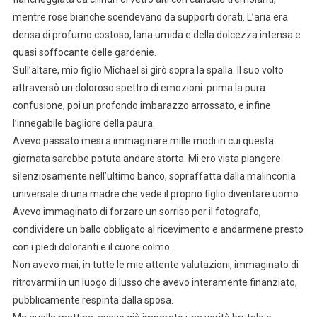
mentre rose bianche scendevano da supporti dorati. L’aria era
densa di profumo costoso, lana umida e della dolcezza intensa e
quasi soffocante delle gardenie.
Sull’altare, mio figlio Michael si girò sopra la spalla. Il suo volto
attraversò un doloroso spettro di emozioni: prima la pura
confusione, poi un profondo imbarazzo arrossato, e infine
l’innegabile bagliore della paura.
Avevo passato mesi a immaginare mille modi in cui questa
giornata sarebbe potuta andare storta. Mi ero vista piangere
silenziosamente nell’ultimo banco, sopraffatta dalla malinconia
universale di una madre che vede il proprio figlio diventare uomo.
Avevo immaginato di forzare un sorriso per il fotografo,
condividere un ballo obbligato al ricevimento e andarmene presto
con i piedi doloranti e il cuore colmo.
Non avevo mai, in tutte le mie attente valutazioni, immaginato di
ritrovarmi in un luogo di lusso che avevo interamente finanziato,
pubblicamente respinta dalla sposa.