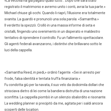
«La vecchia ha già pagato quasi tutto… Dopo che sarà stato
registrato il matrimonio e avremo unito i conti, avrai la tua parte.»
Michael chiuse gli occhi. Quando li riaprì, l’illusione era totalmente
svanita. La guardò e pronunciò una sola parola: «Samantha.»
Il verdetto la spezzò. Crollò in una massa informe di seta e
cristalli, fingendo uno svenimento in un disperato e maldestro
tentativo di riprendere il controllo. Fu un fallimento spettacolare.
Gli agenti federali avanzarono, i distintivi che brillavano sotto le
luci della cappella.
«Samantha Reed, in piedi,» ordinò l’agente. «Sei in arresto per
frode, falsa identità e tentata truffa finanziaria.»
Fu condotta giù per la navata, il suo velo da dodicimila dollari che
strisciava dietro di lei come la bandiera distrutta di una nazione
sconfitta. La cappella piombò in un silenzio sbalordito e risonante.
La wedding planner si precipitò da me, agitata per i saldi ancora
scoperti delle location.