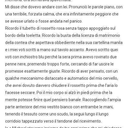
Mi disse che dovevo andare con lei. Pronunciò le parole piano, con
una terribile, forzata calma, che era infinitamente peggiore che
se avesse urlato o fosse andata nel panico.
Ricordo il tubetto di rossetto rosa senza tappo appoggiato sul
bordo della toeletta. Ricordo la busta della licenza di matrimonio
della contea che aspettava obbediente nella sua cartellina manila
e i miei voti scritti a mano sul tavolo accanto. Avevo scritto quei
voti con inchiostro blu perché la sera prima avevo rovinato due
penne nere, premendo troppo forte, cercando di far uscire le
promesse esattamente giuste. Ricordo di aver pensato, con un
qualche meccanismo distaccato e automatico del mio cervello,
che avrei dovuto davvero chiudere il rossetto prima che l’aria lo
facesse seccare. Poi il mio corpo si alzò in piedi prima che la
mente potesse finire quel pensiero banale. Raccogliendo l’ampia
parte anteriore del mio vestito bianco con entrambe le mani,
tenendo il tessuto come uno scudo, la seguii lungo il lungo
corridoio tappezzato verso il tendone del ricevimento.