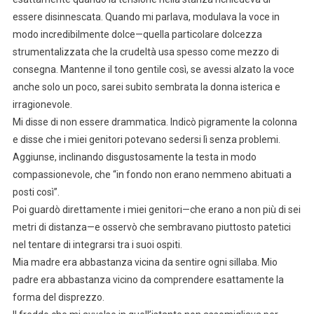
essere disinnescata. Quando mi parlava, modulava la voce in
modo incredibilmente dolce—quella particolare dolcezza
strumentalizzata che la crudeltà usa spesso come mezzo di
consegna. Mantenne il tono gentile così, se avessi alzato la voce
anche solo un poco, sarei subito sembrata la donna isterica e
irragionevole.
Mi disse di non essere drammatica. Indicò pigramente la colonna
e disse che i miei genitori potevano sedersi lì senza problemi.
Aggiunse, inclinando disgustosamente la testa in modo
compassionevole, che “in fondo non erano nemmeno abituati a
posti così”.
Poi guardò direttamente i miei genitori—che erano a non più di sei
metri di distanza—e osservò che sembravano piuttosto patetici
nel tentare di integrarsi tra i suoi ospiti.
Mia madre era abbastanza vicina da sentire ogni sillaba. Mio
padre era abbastanza vicino da comprendere esattamente la
forma del disprezzo.