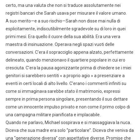
certo, ma una valuta che non si traduce assolutamente nei
registri bancari che Sarah usava per misurare il valore umano.
A suo merito—e a suo rischio—Sarah non disse mai nulla di
esplicitamente, indiscutibilmente sgradevole su di loro in quei
primi mesi. Era quello il cuore della sua abilità. Era una vera
maestra di insinua­zione. Operava negli spazi vuoti delle
conversazioni. C’era il sopracciglio appena alzato, perfettamente
delineato, quando menzionavo il quartiere popolare in cui ero
cresciuta. C’era la pausa agonizzante prima di chiedere se i miei
genitori si sarebbero sentiti « a proprio agio » a presenziare a
eventi in certi locali di alto livello. C’erano i commenti infiniti su
come si immaginava sarebbe stato il matrimonio, espressi
sempre in prima persona singolare, presentando il suo dettare
come un innocente impulso privato e non come il primo colpo di
una campagna militare pianificata e implacabile.
Quando ne parlavo, Michael sospirava e si massaggiava la nuca.
Diceva che sua madre era solo “particolare”. Diceva che veniva da
una “generazione diversa” con aspettative diverse. Promise che