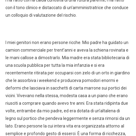
con il tono clinico e distaccato di un’amministratrice che conduce
un colloquio di valutazione del rischio.
I miei genitori non erano persone ricche. Mio padre ha guidato un
camion commerciale per trent’anni e aveva la schiena rovinata e
le mani callose a dimostrarlo. Mia madre era stata bibliotecaria di
una scuola pubblica per tutta la mia infanzia e si era
recentemente ritirata per occuparsi con zelo di un orto in giardino
che le assorbiva i weekend e produceva pomodori enormi e
deformi che lasciava in sacchetti di carta marrone sui portici dei
vicini. Vivevano nella stessa, modesta casa a un piano che erano
riusciti a comprare quando avevo tre anni. Era stata ridipinta due
volte, entrambe da mio padre, ed era dotata di un’altalena di
legno sul portico che pendeva leggermente e senza rimorsi da un
lato. Erano persone la cui intera vita era organizzata attorno al
semplice e profondo gesto di esserci. È una forma di ricchezza,