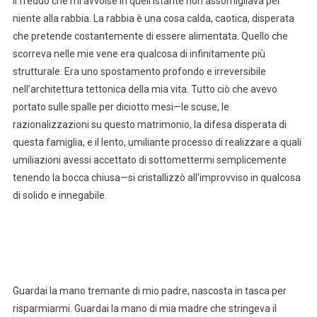
Il freddo che mi avvolse in quell’istante non assomigliava per
niente alla rabbia. La rabbia è una cosa calda, caotica, disperata
che pretende costantemente di essere alimentata. Quello che
scorreva nelle mie vene era qualcosa di infinitamente più
strutturale. Era uno spostamento profondo e irreversibile
nell’architettura tettonica della mia vita. Tutto ciò che avevo
portato sulle spalle per diciotto mesi—le scuse, le
razionalizzazioni su questo matrimonio, la difesa disperata di
questa famiglia, e il lento, umiliante processo di realizzare a quali
umiliazioni avessi accettato di sottomettermi semplicemente
tenendo la bocca chiusa—si cristallizzò all’improvviso in qualcosa
di solido e innegabile.
Guardai la mano tremante di mio padre, nascosta in tasca per
risparmiarmi. Guardai la mano di mia madre che stringeva il