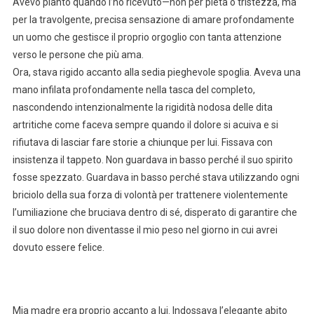
Avevo pianto quando l’ho ricevuto—non per pietà o tristezza, ma
per la travolgente, precisa sensazione di amare profondamente
un uomo che gestisce il proprio orgoglio con tanta attenzione
verso le persone che più ama.
Ora, stava rigido accanto alla sedia pieghevole spoglia. Aveva una
mano infilata profondamente nella tasca del completo,
nascondendo intenzionalmente la rigidità nodosa delle dita
artritiche come faceva sempre quando il dolore si acuiva e si
rifiutava di lasciar fare storie a chiunque per lui. Fissava con
insistenza il tappeto. Non guardava in basso perché il suo spirito
fosse spezzato. Guardava in basso perché stava utilizzando ogni
briciolo della sua forza di volontà per trattenere violentemente
l’umiliazione che bruciava dentro di sé, disperato di garantire che
il suo dolore non diventasse il mio peso nel giorno in cui avrei
dovuto essere felice.
Mia madre era proprio accanto a lui. Indossava l’elegante abito