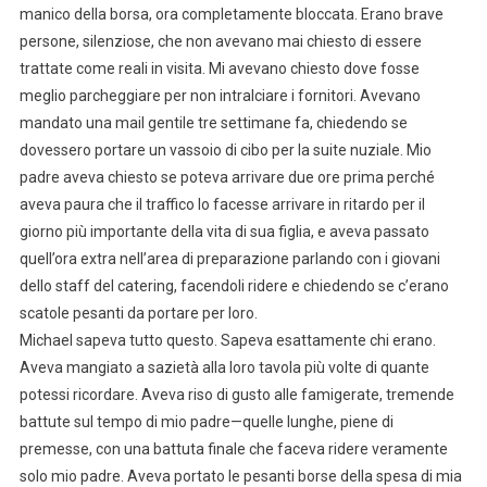
manico della borsa, ora completamente bloccata. Erano brave
persone, silenziose, che non avevano mai chiesto di essere
trattate come reali in visita. Mi avevano chiesto dove fosse
meglio parcheggiare per non intralciare i fornitori. Avevano
mandato una mail gentile tre settimane fa, chiedendo se
dovessero portare un vassoio di cibo per la suite nuziale. Mio
padre aveva chiesto se poteva arrivare due ore prima perché
aveva paura che il traffico lo facesse arrivare in ritardo per il
giorno più importante della vita di sua figlia, e aveva passato
quell’ora extra nell’area di preparazione parlando con i giovani
dello staff del catering, facendoli ridere e chiedendo se c’erano
scatole pesanti da portare per loro.
Michael sapeva tutto questo. Sapeva esattamente chi erano.
Aveva mangiato a sazietà alla loro tavola più volte di quante
potessi ricordare. Aveva riso di gusto alle famigerate, tremende
battute sul tempo di mio padre—quelle lunghe, piene di
premesse, con una battuta finale che faceva ridere veramente
solo mio padre. Aveva portato le pesanti borse della spesa di mia