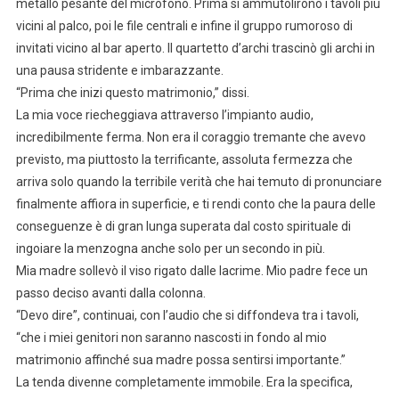
metallo pesante del microfono. Prima si ammutolirono i tavoli più
vicini al palco, poi le file centrali e infine il gruppo rumoroso di
invitati vicino al bar aperto. Il quartetto d’archi trascinò gli archi in
una pausa stridente e imbarazzante.
“Prima che inizi questo matrimonio,” dissi.
La mia voce riecheggiava attraverso l’impianto audio,
incredibilmente ferma. Non era il coraggio tremante che avevo
previsto, ma piuttosto la terrificante, assoluta fermezza che
arriva solo quando la terribile verità che hai temuto di pronunciare
finalmente affiora in superficie, e ti rendi conto che la paura delle
conseguenze è di gran lunga superata dal costo spirituale di
ingoiare la menzogna anche solo per un secondo in più.
Mia madre sollevò il viso rigato dalle lacrime. Mio padre fece un
passo deciso avanti dalla colonna.
“Devo dire”, continuai, con l’audio che si diffondeva tra i tavoli,
“che i miei genitori non saranno nascosti in fondo al mio
matrimonio affinché sua madre possa sentirsi importante.”
La tenda divenne completamente immobile. Era la specifica,