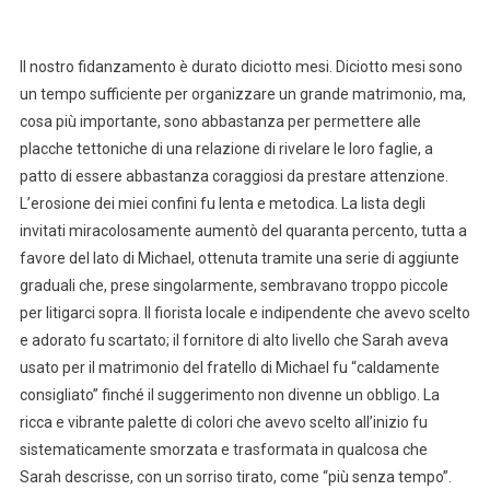
Il nostro fidanzamento è durato diciotto mesi. Diciotto mesi sono
un tempo sufficiente per organizzare un grande matrimonio, ma,
cosa più importante, sono abbastanza per permettere alle
placche tettoniche di una relazione di rivelare le loro faglie, a
patto di essere abbastanza coraggiosi da prestare attenzione.
L’erosione dei miei confini fu lenta e metodica. La lista degli
invitati miracolosamente aumentò del quaranta percento, tutta a
favore del lato di Michael, ottenuta tramite una serie di aggiunte
graduali che, prese singolarmente, sembravano troppo piccole
per litigarci sopra. Il fiorista locale e indipendente che avevo scelto
e adorato fu scartato; il fornitore di alto livello che Sarah aveva
usato per il matrimonio del fratello di Michael fu “caldamente
consigliato” finché il suggerimento non divenne un obbligo. La
ricca e vibrante palette di colori che avevo scelto all’inizio fu
sistematicamente smorzata e trasformata in qualcosa che
Sarah descrisse, con un sorriso tirato, come “più senza tempo”.