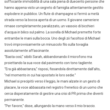
soffocante immobilità di una sala piena di duecento persone che
hanno appena visto un segreto di famiglia attentamente gestito
esplodere in pubblico. Un flute di champagne si fermò a metà
strada verso la bocca aperta di un uomo. Il giovane cameriere
rimase completamente paralizzato, un vassoio di bicchieri
d’acqua in bilico sul palmo. La sorella di Michael premette forte
entrambe le mani sulla bocca. Uno degli zii facoltosi di Michael
trovò improvvisamente un minuscolo filo sulla tovaglia
assolutamente affascinante.
“Basta così,” sibilò Sarah, abbandonando il microfono ma
proiettando la sua voce dal pavimento con tono tagliente.
“Era già abbastanza,” risposi, fissandola direttamente dall’alto,
“nel momento in cui hai spostato le loro sedie.”
Michael si precipitò verso il leggio, le mani alzate in un gesto di
placare, la voce abbassata nel registro frenetico di un uomo che
cerca disperatamente di gestire una crisi di PR prima che diventi
permanente.
“Per favore,” disse, allungando la mano verso il mio braccio.