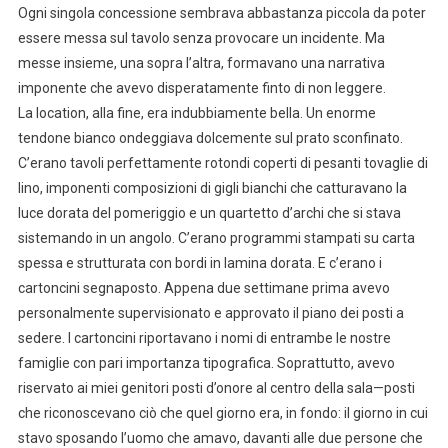
Ogni singola concessione sembrava abbastanza piccola da poter
essere messa sul tavolo senza provocare un incidente. Ma
messe insieme, una sopra l’altra, formavano una narrativa
imponente che avevo disperatamente finto di non leggere.
La location, alla fine, era indubbiamente bella. Un enorme
tendone bianco ondeggiava dolcemente sul prato sconfinato.
C’erano tavoli perfettamente rotondi coperti di pesanti tovaglie di
lino, imponenti composizioni di gigli bianchi che catturavano la
luce dorata del pomeriggio e un quartetto d’archi che si stava
sistemando in un angolo. C’erano programmi stampati su carta
spessa e strutturata con bordi in lamina dorata. E c’erano i
cartoncini segnaposto. Appena due settimane prima avevo
personalmente supervisionato e approvato il piano dei posti a
sedere. I cartoncini riportavano i nomi di entrambe le nostre
famiglie con pari importanza tipografica. Soprattutto, avevo
riservato ai miei genitori posti d’onore al centro della sala—posti
che riconoscevano ciò che quel giorno era, in fondo: il giorno in cui
stavo sposando l’uomo che amavo, davanti alle due persone che