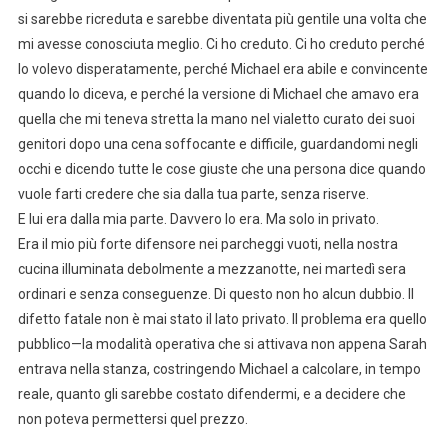
si sarebbe ricreduta e sarebbe diventata più gentile una volta che
mi avesse conosciuta meglio. Ci ho creduto. Ci ho creduto perché
lo volevo disperatamente, perché Michael era abile e convincente
quando lo diceva, e perché la versione di Michael che amavo era
quella che mi teneva stretta la mano nel vialetto curato dei suoi
genitori dopo una cena soffocante e difficile, guardandomi negli
occhi e dicendo tutte le cose giuste che una persona dice quando
vuole farti credere che sia dalla tua parte, senza riserve.
E lui era dalla mia parte. Davvero lo era. Ma solo in privato.
Era il mio più forte difensore nei parcheggi vuoti, nella nostra
cucina illuminata debolmente a mezzanotte, nei martedì sera
ordinari e senza conseguenze. Di questo non ho alcun dubbio. Il
difetto fatale non è mai stato il lato privato. Il problema era quello
pubblico—la modalità operativa che si attivava non appena Sarah
entrava nella stanza, costringendo Michael a calcolare, in tempo
reale, quanto gli sarebbe costato difendermi, e a decidere che
non poteva permettersi quel prezzo.