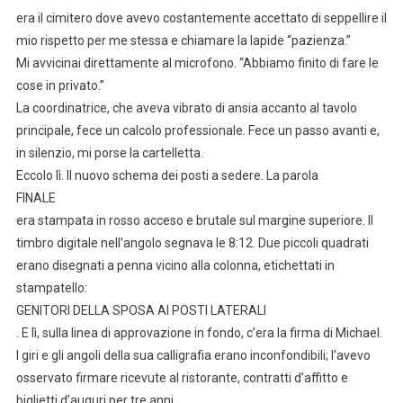
era il cimitero dove avevo costantemente accettato di seppellire il
mio rispetto per me stessa e chiamare la lapide “pazienza.”
Mi avvicinai direttamente al microfono. “Abbiamo finito di fare le
cose in privato.”
La coordinatrice, che aveva vibrato di ansia accanto al tavolo
principale, fece un calcolo professionale. Fece un passo avanti e,
in silenzio, mi porse la cartelletta.
Eccolo lì. Il nuovo schema dei posti a sedere. La parola
FINALE
era stampata in rosso acceso e brutale sul margine superiore. Il
timbro digitale nell’angolo segnava le 8:12. Due piccoli quadrati
erano disegnati a penna vicino alla colonna, etichettati in
stampatello:
GENITORI DELLA SPOSA AI POSTI LATERALI
. E lì, sulla linea di approvazione in fondo, c’era la firma di Michael.
I giri e gli angoli della sua calligrafia erano inconfondibili; l’avevo
osservato firmare ricevute al ristorante, contratti d’affitto e
biglietti d’auguri per tre anni.