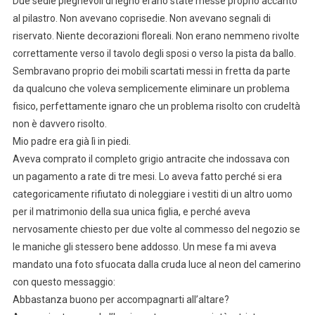
Due sedie pieghevoli di legno erano state messe proprio accanto
al pilastro. Non avevano coprisedie. Non avevano segnali di
riservato. Niente decorazioni floreali. Non erano nemmeno rivolte
correttamente verso il tavolo degli sposi o verso la pista da ballo.
Sembravano proprio dei mobili scartati messi in fretta da parte
da qualcuno che voleva semplicemente eliminare un problema
fisico, perfettamente ignaro che un problema risolto con crudeltà
non è davvero risolto.
Mio padre era già lì in piedi.
Aveva comprato il completo grigio antracite che indossava con
un pagamento a rate di tre mesi. Lo aveva fatto perché si era
categoricamente rifiutato di noleggiare i vestiti di un altro uomo
per il matrimonio della sua unica figlia, e perché aveva
nervosamente chiesto per due volte al commesso del negozio se
le maniche gli stessero bene addosso. Un mese fa mi aveva
mandato una foto sfuocata dalla cruda luce al neon del camerino
con questo messaggio:
Abbastanza buono per accompagnarti all’altare?