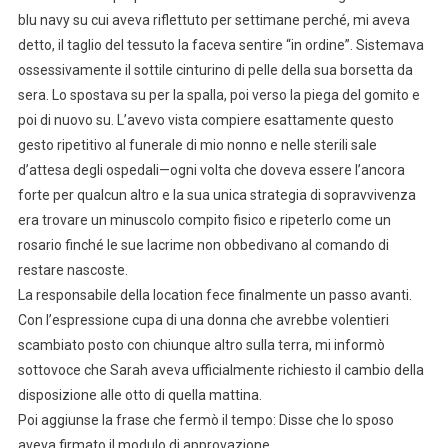
blu navy su cui aveva riflettuto per settimane perché, mi aveva
detto, il taglio del tessuto la faceva sentire “in ordine”. Sistemava
ossessivamente il sottile cinturino di pelle della sua borsetta da
sera. Lo spostava su per la spalla, poi verso la piega del gomito e
poi di nuovo su. L’avevo vista compiere esattamente questo
gesto ripetitivo al funerale di mio nonno e nelle sterili sale
d’attesa degli ospedali—ogni volta che doveva essere l’ancora
forte per qualcun altro e la sua unica strategia di sopravvivenza
era trovare un minuscolo compito fisico e ripeterlo come un
rosario finché le sue lacrime non obbedivano al comando di
restare nascoste.
La responsabile della location fece finalmente un passo avanti.
Con l’espressione cupa di una donna che avrebbe volentieri
scambiato posto con chiunque altro sulla terra, mi informò
sottovoce che Sarah aveva ufficialmente richiesto il cambio della
disposizione alle otto di quella mattina.
Poi aggiunse la frase che fermò il tempo: Disse che lo sposo
aveva firmato il modulo di approvazione.