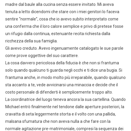
madre dal baule alla cucina senza essere invitato. Mi aveva
tenuta a letto dicendomi che stare con i miei genitori lo faceva
sentire “normale”, cosa che io avevo subito interpretato come
una conferma che il loro calore semplice e privo di pretese fosse
un rifugio dalla continua, estenuante recita richiesta dalla
ricchezza della sua famiglia.
Gli avevo creduto. Avevo ingenuamente catalogato le sue parole
come prove oggettive del suo carattere.
La cosa davvero pericolosa della fiducia è che non si frantuma
solo quando qualcuno ti guarda negli occhi e ti dice una bugia. Si
frantuma anche, in modo molto più irreparabile, quando qualcuno
sta accanto a te, vede avvicinarsi una minaccia e decide che il
costo personale di difenderti è semplicemente troppo alto.
La coordinatrice del luogo teneva ancora la sua cartellina. Quando
Michael entrò finalmente nel tendone dalle aperture posteriori, la
cravatta di seta leggermente storta e il volto con una pallida,
malsana sfumatura che non aveva nulla a che fare con la
normale agitazione pre-matrimoniale, compresi la sequenza dei