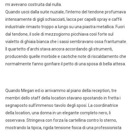
mi avevano costruita dal nulla.
Quando uscii dalla suite nuziale, l’interno del tendone profumava
intensamente di gigli schiacciati, lacca per capelli spray e caffè
industriale rimasto troppo a lungo su una piastra metallica. Fuori
dal tendone, il sole di mezzogiorno picchiava così forte sul
vialetto di ghiaia bianca che i sassi sembravano ossa frantumate.
Il quartetto d’archi stava ancora accordando gli strumenti,
producendo quelle morbide e caotiche note di riscaldamento che
normalmente fanno gonfiare il petto di una sposa di bella attesa.
Quando Megan ed io arrivammo al piano della reception, tre
membri dello staff della location stavano spostando in fretta i
segnaposto sull’immenso tavolo degli sposi. La coordinatrice
della location, una donna in un elegante completo nero, li
osservava. Stringeva con forza la cartellina contro lo sterno,
mostrando la tipica, rigida tensione fisica di una professionista