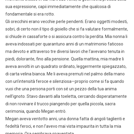
sua espressione, capii immediatamente che qualcosa di
fondamentale si era rotto.
Gli orecchini erano vecchie perle pendenti. Erano oggetti modesti,
sobri, di certo non il tipo di gioiello che si fa valutare formalmente,
si chiude in cassaforte o si assicura contro la perdita. Mia nonna li
aveva indossati per quarantuno anni di un matrimonio faticoso
ma devoto e attraverso tre diversi lavori che l’avevano tenuta in
piedi, dolorante, fino alla pensione. Quella mattina, mia madre li
aveva avvolti in un quadrato ordinato, leggermente spiegazzato,
di carta velina bianca. Me li aveva premuti nel palmo della mano
con un’intensità feroce e silenziosa—proprio come si fa quando
vuoi che una persona porti con sé un pezzo della tua anima
nell’ignoto. Stavo davanti alla toeletta, cercando disperatamente
di non rovinare il trucco piangendo per quella piccola, sacra
cerimonia, quando Megan entrò.
Megan aveva ventotto anni, una donna fatta di angoli taglienti e
fedeltà feroci, e non l’avevo mai vista impaurita in tutta la mia
memoria. Ora sembrava spaventata.