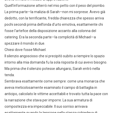
Quell’informazione atterrò nel mio petto con il peso del piombo.
La prima parte—la malizia di Sarah—non mi sorprese. Avevo già
dedotto, con la terrificante, fredda chiarezza che spesso arriva
pochi secondi prima dell’onda d’urto emotiva, esattamente chi
fosse l’artefice della disposizione accanto alla colonna del
catering. Era la seconda parte—la complicità di Michael—a
spezzare il mondo in due.
Chiesi dove fosse Michael.
Il silenzio angoscioso che si precipitò subito a riempire lo spazio
intorno alla mia domanda fu la sola risposta di cui avevo bisogno.
Ma prima che il silenzio potesse allungarsi, Sarah entrò nella
tenda.
Sembrava esattamente come sempre: come una monarca che
aveva meticolosamente esaminato il campo di battaglia in
anticipo, calcolato le vittime accettabili e trovato tutta la pace con
la narrazione che stava per imporre. La sua armatura di
compostezza era impeccabile. Il suo sorriso arrivava
esattamente quando la tensione nella stanza richiedeva di