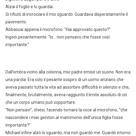
Alzai il foglio e lo guardai.
Si rifiutò di incrociare il mio sguardo. Guardava disperatamente il
pavimento.
Abbassai appena il microfono. “Hai approvato questo?”
Ingoiò pesantemente. “Io… non pensavo che fosse così
importante.”
Dall’ombra vicino alla colonna, mio padre emise un suono. Non era
una parola. Era solo il pesante sospiro di un uomo anziano che
aveva passato tutta la vita ad assorbire difficoltà in silenzio e che,
finalmente, brutalmente, aveva raggiunto il limite assoluto di ciò
che un corpo umano può sopportare.
“Non pensavi”, chiesi, facendo tornare la voce al microfono, “che
nascondere i miei genitori al matrimonio dell’unica figlia fosse
importante?”
Michael infine alzò lo sguardo, ma non guardò me. Guardò intorno