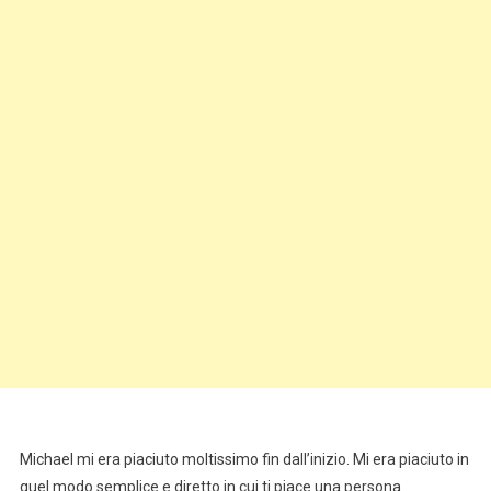
Michael mi era piaciuto moltissimo fin dall’inizio. Mi era piaciuto in
quel modo semplice e diretto in cui ti piace una persona