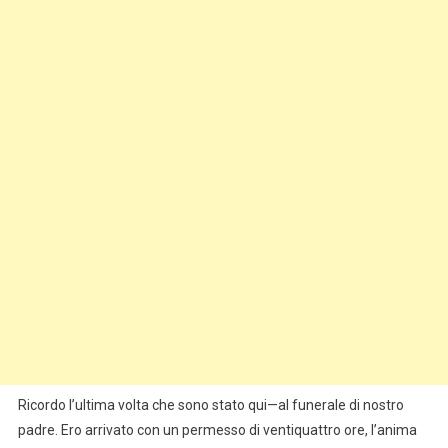
Ricordo l’ultima volta che sono stato qui—al funerale di nostro
padre. Ero arrivato con un permesso di ventiquattro ore, l’anima