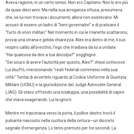
Aveva ragione, in un certo senso. Non ero Capitano. Non lo ero più
da quasi dieci anni. Ma nella sua arroganza ottusa, presumeva
che, se lui non trovava i documenti, allora non esistevano. Mi
accusò di essere un ladro di “beni governativi” e di praticare il
“furto di onori militari.” Nel momento in cui le manette scattarono,
provai una strana e gelida chiarezza. Alex era dietro di me, il suo
respiro caldo all’orecchio, l’ego che irradiava da lui a ondate.
“Hai qualcosa da dire a tua discolpa?” sogghignò.
“Sei sicuro di avere l’autorità per questo, Alex?” chiesi sottovoce.
Lui sbuffò, menzionando “reati federali commessi nella sua
città.” Tentai di avvertirlo riguardo al Codice Uniforme di Giustizia
Militare (UCMJ) e la giurisdizione del Judge Advocate General
(JAG). Gli stavo offrendo una scialuppa, una possibilità di capire
che stava esagerando. Lui la ignorò.
Mentre mi trascinava verso la porta, il pollice destro trovò il
pulsante nascosto nella cucitura della cintura—un discreto
segnale d’emergenza. Lo tenni premuto per tre secondi. La