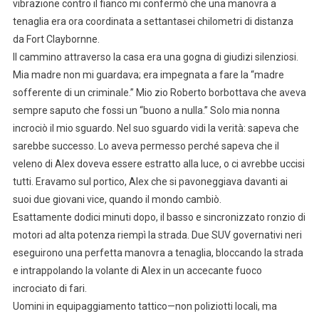
vibrazione contro il fianco mi confermò che una manovra a
tenaglia era ora coordinata a settantasei chilometri di distanza
da Fort Claybornne.
Il cammino attraverso la casa era una gogna di giudizi silenziosi.
Mia madre non mi guardava; era impegnata a fare la “madre
sofferente di un criminale.” Mio zio Roberto borbottava che aveva
sempre saputo che fossi un “buono a nulla.” Solo mia nonna
incrociò il mio sguardo. Nel suo sguardo vidi la verità: sapeva che
sarebbe successo. Lo aveva permesso perché sapeva che il
veleno di Alex doveva essere estratto alla luce, o ci avrebbe uccisi
tutti. Eravamo sul portico, Alex che si pavoneggiava davanti ai
suoi due giovani vice, quando il mondo cambiò.
Esattamente dodici minuti dopo, il basso e sincronizzato ronzio di
motori ad alta potenza riempì la strada. Due SUV governativi neri
eseguirono una perfetta manovra a tenaglia, bloccando la strada
e intrappolando la volante di Alex in un accecante fuoco
incrociato di fari.
Uomini in equipaggiamento tattico—non poliziotti locali, ma