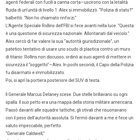
agenti federali con fucili a canna corta—uscirono con la letalità
fluida di un’unità di livello 1. Alex si immobilizzò. “Polizia di stato?”
balbettò. “Non ho chiamato rinforzi.”
L’Agente Speciale Rollins dell’FBI si fece avanti nella luce. “Questa
è una questione di sicurezza nazionale. Allontanati dal veicolo.”
Alex cercò di far valere la sua “autorità giurisdizionale”, un
patetico tentativo di usare uno scudo di plastica contro un muro
di titanio. Rollins non discusso; ordinò ai suoi agenti di mettere in
sicurezza il “soggetto”—Alex. In pochi secondi, il Capo della Polizia
fu disarmato e immobilizzato.
Poi, si aprì la portiera posteriore del SUV di testa.
Il Generale Marcus Delaney scese. Due stelle brillavano su ogni
spalla. Il suo petto era una mappa della storia militare americana.
Passò davanti alle squadre tattiche, gli stivali che risuonavano
con il peso dell’autorità assoluta. Si fermò davanti a me e fece un
saluto impeccabile, perfetto.
“Generale Caldwell,”