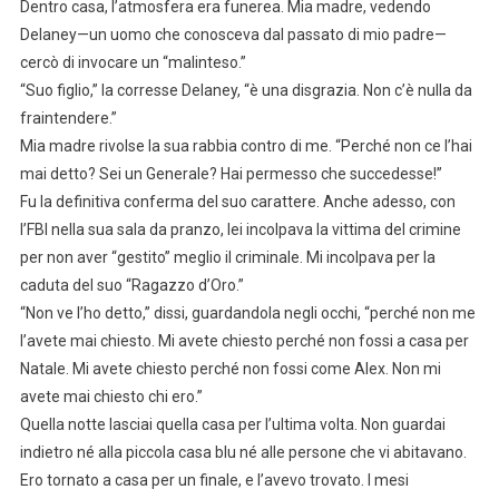
Dentro casa, l’atmosfera era funerea. Mia madre, vedendo
Delaney—un uomo che conosceva dal passato di mio padre—
cercò di invocare un “malinteso.”
“Suo figlio,” la corresse Delaney, “è una disgrazia. Non c’è nulla da
fraintendere.”
Mia madre rivolse la sua rabbia contro di me. “Perché non ce l’hai
mai detto? Sei un Generale? Hai permesso che succedesse!”
Fu la definitiva conferma del suo carattere. Anche adesso, con
l’FBI nella sua sala da pranzo, lei incolpava la vittima del crimine
per non aver “gestito” meglio il criminale. Mi incolpava per la
caduta del suo “Ragazzo d’Oro.”
“Non ve l’ho detto,” dissi, guardandola negli occhi, “perché non me
l’avete mai chiesto. Mi avete chiesto perché non fossi a casa per
Natale. Mi avete chiesto perché non fossi come Alex. Non mi
avete mai chiesto chi ero.”
Quella notte lasciai quella casa per l’ultima volta. Non guardai
indietro né alla piccola casa blu né alle persone che vi abitavano.
Ero tornato a casa per un finale, e l’avevo trovato. I mesi