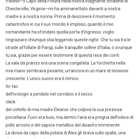
fratello—il Capo della Polizia nella nostra stagnante cittadina di
Chesterville, Virginia—mi ha ammanettato davanti a nostra
madre e a nostra nonna. Prima di descrivere il momento
catastrofico in cui il suo mondo è imploso, quando il mio
comandante ha sfondato quella porta d’ingresso, voglio
ringraziare chiunque stia leggendo queste righe. Che tu sia tra le
strade affollate di Parigi, sulle tranquille colline d’Italia, o ovunque
tu sia, grazie per essere testimone di questa resa dei conti.
La sala da pranzo era una scena congelata. La forchetta nella
mia mano sembrava pesante, un’ancora in un mare di tensione
crescente. L’unico suono era il ritmico
tic-tac
dell’orologio a pendolo nel corridoio e il secco
clack
del coltello di mia madre Eleanor che colpiva la sua preziosa
porcellana. Fuori era buio, ma dentro l’aria era pregna dell’odore di
pollo arrosto e del sapore metallico del disastro imminente.
La divisa da capo della polizia di Alex gli tirava sulle spalle, una