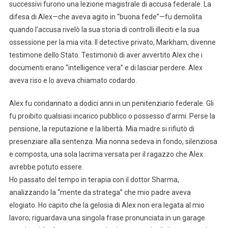
successivi furono una lezione magistrale di accusa federale. La
difesa di Alex—che aveva agito in “buona fede”—fu demolita
quando l’accusa rivelò la sua storia di controlli illeciti e la sua
ossessione per la mia vita. Il detective privato, Markham, divenne
testimone dello Stato. Testimoniò di aver avvertito Alex che i
documenti erano “intelligence vera” e di lasciar perdere. Alex
aveva riso e lo aveva chiamato codardo.
Alex fu condannato a dodici anni in un penitenziario federale. Gli
fu proibito qualsiasi incarico pubblico o possesso d’armi. Perse la
pensione, la reputazione e la libertà. Mia madre si rifiutò di
presenziare alla sentenza. Mia nonna sedeva in fondo, silenziosa
e composta, una sola lacrima versata per il ragazzo che Alex
avrebbe potuto essere.
Ho passato del tempo in terapia con il dottor Sharma,
analizzando la “mente da stratega” che mio padre aveva
elogiato. Ho capito che la gelosia di Alex non era legata al mio
lavoro; riguardava una singola frase pronunciata in un garage