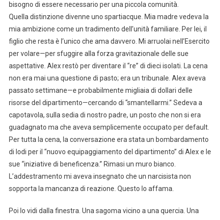
bisogno di essere necessario per una piccola comunità.
Quella distinzione divenne uno spartiacque. Mia madre vedeva la
mia ambizione come un tradimento dell’unità familiare. Per lei, il
figlio che resta è l’unico che ama davvero. Mi arruolai nell’Esercito
per volare—per sfuggire alla forza gravitazionale delle sue
aspettative. Alex restò per diventare il “re” di dieci isolati. La cena
non era mai una questione di pasto; era un tribunale. Alex aveva
passato settimane—e probabilmente migliaia di dollari delle
risorse del dipartimento—cercando di “smantellarmi.” Sedeva a
capotavola, sulla sedia di nostro padre, un posto che non si era
guadagnato ma che aveva semplicemente occupato per default.
Per tutta la cena, la conversazione era stata un bombardamento
di lodi per il “nuovo equipaggiamento del dipartimento” di Alex e le
sue “iniziative di beneficenza.” Rimasi un muro bianco.
L’addestramento mi aveva insegnato che un narcisista non
sopporta la mancanza di reazione. Questo lo affama.
Poi lo vidi dalla finestra. Una sagoma vicino a una quercia. Una