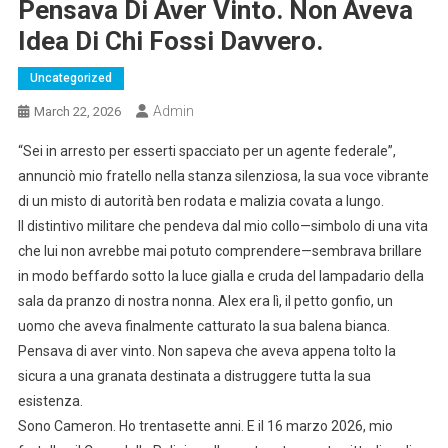
Pensava Di Aver Vinto. Non Aveva
Idea Di Chi Fossi Davvero.
Uncategorized
Admin
March 22, 2026
“Sei in arresto per esserti spacciato per un agente federale”,
annunciò mio fratello nella stanza silenziosa, la sua voce vibrante
di un misto di autorità ben rodata e malizia covata a lungo.
Il distintivo militare che pendeva dal mio collo—simbolo di una vita
che lui non avrebbe mai potuto comprendere—sembrava brillare
in modo beffardo sotto la luce gialla e cruda del lampadario della
sala da pranzo di nostra nonna. Alex era lì, il petto gonfio, un
uomo che aveva finalmente catturato la sua balena bianca.
Pensava di aver vinto. Non sapeva che aveva appena tolto la
sicura a una granata destinata a distruggere tutta la sua
esistenza.
Sono Cameron. Ho trentasette anni. E il 16 marzo 2026, mio