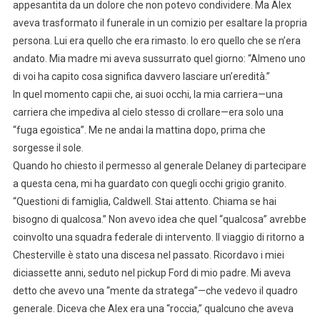
appesantita da un dolore che non potevo condividere. Ma Alex
aveva trasformato il funerale in un comizio per esaltare la propria
persona. Lui era quello che era rimasto. Io ero quello che se n’era
andato. Mia madre mi aveva sussurrato quel giorno: “Almeno uno
di voi ha capito cosa significa davvero lasciare un’eredità.”
In quel momento capii che, ai suoi occhi, la mia carriera—una
carriera che impediva al cielo stesso di crollare—era solo una
“fuga egoistica”. Me ne andai la mattina dopo, prima che
sorgesse il sole.
Quando ho chiesto il permesso al generale Delaney di partecipare
a questa cena, mi ha guardato con quegli occhi grigio granito.
“Questioni di famiglia, Caldwell. Stai attento. Chiama se hai
bisogno di qualcosa.” Non avevo idea che quel “qualcosa” avrebbe
coinvolto una squadra federale di intervento. Il viaggio di ritorno a
Chesterville è stato una discesa nel passato. Ricordavo i miei
diciassette anni, seduto nel pickup Ford di mio padre. Mi aveva
detto che avevo una “mente da stratega”—che vedevo il quadro
generale. Diceva che Alex era una “roccia,” qualcuno che aveva