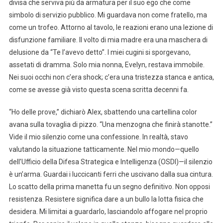
divisa che serviva più da armatura per il suo ego che come
simbolo di servizio pubblico. Mi guardava non come fratello, ma
come un trofeo. Attorno al tavolo, le reazioni erano una lezione di
disfunzione familiare. Il volto di mia madre era una maschera di
delusione da “Te l’avevo detto”. I miei cugini si sporgevano,
assetati di dramma. Solo mia nonna, Evelyn, restava immobile.
Nei suoi occhi non c’era shock; c’era una tristezza stanca e antica,
come se avesse già visto questa scena scritta decenni fa.
“Ho delle prove,” dichiarò Alex, sbattendo una cartellina color
avana sulla tovaglia di pizzo. “Una menzogna che finirà stanotte.”
Vide il mio silenzio come una confessione. In realtà, stavo
valutando la situazione tatticamente. Nel mio mondo—quello
dell’Ufficio della Difesa Strategica e Intelligenza (OSDI)—il silenzio
è un’arma. Guardai i luccicanti ferri che uscivano dalla sua cintura.
Lo scatto della prima manetta fu un segno definitivo. Non opposi
resistenza. Resistere significa dare a un bullo la lotta fisica che
desidera. Mi limitai a guardarlo, lasciandolo affogare nel proprio