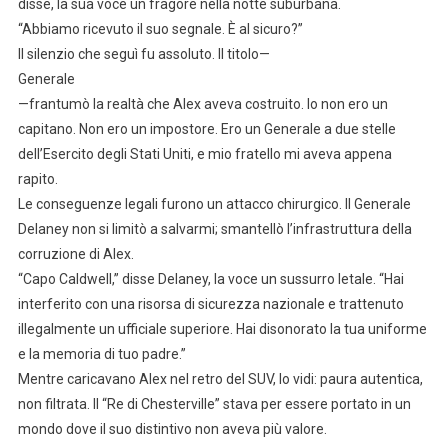
disse, la sua voce un fragore nella notte suburbana.
“Abbiamo ricevuto il suo segnale. È al sicuro?”
Il silenzio che seguì fu assoluto. Il titolo—
Generale
—frantumò la realtà che Alex aveva costruito. Io non ero un
capitano. Non ero un impostore. Ero un Generale a due stelle
dell’Esercito degli Stati Uniti, e mio fratello mi aveva appena
rapito.
Le conseguenze legali furono un attacco chirurgico. Il Generale
Delaney non si limitò a salvarmi; smantellò l’infrastruttura della
corruzione di Alex.
“Capo Caldwell,” disse Delaney, la voce un sussurro letale. “Hai
interferito con una risorsa di sicurezza nazionale e trattenuto
illegalmente un ufficiale superiore. Hai disonorato la tua uniforme
e la memoria di tuo padre.”
Mentre caricavano Alex nel retro del SUV, lo vidi: paura autentica,
non filtrata. Il “Re di Chesterville” stava per essere portato in un
mondo dove il suo distintivo non aveva più valore.