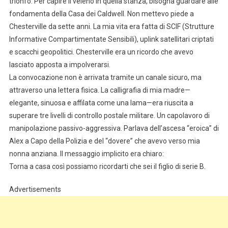
trionfo. Per capire il veleno in quella stanza, bisogna guardare alle
fondamenta della Casa dei Caldwell. Non mettevo piede a
Chesterville da sette anni. La mia vita era fatta di SCIF (Strutture
Informative Compartimentate Sensibili), uplink satellitari criptati
e scacchi geopolitici. Chesterville era un ricordo che avevo
lasciato apposta a impolverarsi.
La convocazione non è arrivata tramite un canale sicuro, ma
attraverso una lettera fisica. La calligrafia di mia madre—
elegante, sinuosa e affilata come una lama—era riuscita a
superare tre livelli di controllo postale militare. Un capolavoro di
manipolazione passivo-aggressiva. Parlava dell’ascesa “eroica” di
Alex a Capo della Polizia e del “dovere” che avevo verso mia
nonna anziana. Il messaggio implicito era chiaro:
Torna a casa così possiamo ricordarti che sei il figlio di serie B.
Advertisements