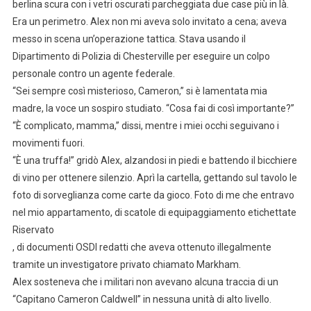
berlina scura con i vetri oscurati parcheggiata due case più in là.
Era un perimetro. Alex non mi aveva solo invitato a cena; aveva
messo in scena un’operazione tattica. Stava usando il
Dipartimento di Polizia di Chesterville per eseguire un colpo
personale contro un agente federale.
“Sei sempre così misterioso, Cameron,” si è lamentata mia
madre, la voce un sospiro studiato. “Cosa fai di così importante?”
“È complicato, mamma,” dissi, mentre i miei occhi seguivano i
movimenti fuori.
“È una truffa!” gridò Alex, alzandosi in piedi e battendo il bicchiere
di vino per ottenere silenzio. Aprì la cartella, gettando sul tavolo le
foto di sorveglianza come carte da gioco. Foto di me che entravo
nel mio appartamento, di scatole di equipaggiamento etichettate
Riservato
, di documenti OSDI redatti che aveva ottenuto illegalmente
tramite un investigatore privato chiamato Markham.
Alex sosteneva che i militari non avevano alcuna traccia di un
“Capitano Cameron Caldwell” in nessuna unità di alto livello.