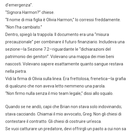
d’emergenza”.
“Signora Harmon?” chiese.
“Il nome di mia figlia è Olivia Harmon,” lo corressi freddamente.
“Non l’ha cambiato.”
Dentro, spiegò la trappola. Il documento era una “misura
precauzionale” per combinare il futuro finanziario. Includeva una
sezione—la Sezione 7.2—riguardante le “dichiarazioni del
patrimonio dei genitori”. Volevano una mappa dei miei beni
nascosti. Volevano sapere esattamente quanto sangue restava
nella pietra.
Vidi la firma di Olivia sulla linea. Era frettolosa, frenetica—la grafia
di qualcuno che non aveva letto nemmeno una parola.
“Non firmo nulla senza il mio team legale,” dissi allo squalo.
Quando se ne andò, capii che Brian non stava solo indovinando;
stava cacciando. Chiamai il mio avvocato, Greg. Non gli chiesi di
contestare il contratto. Gli chiesi di costruire un’esca.
Se vuoi catturare un predatore, devi offrirgli un pasto a cui non sa