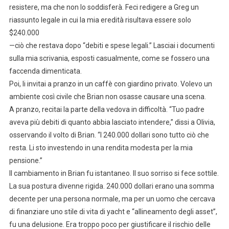
resistere, ma che non lo soddisferà. Feci redigere a Greg un
riassunto legale in cui la mia eredità risultava essere solo
$240.000
—ciò che restava dopo “debiti e spese legali.” Lasciai i documenti
sulla mia scrivania, esposti casualmente, come se fossero una
faccenda dimenticata.
Poi, li invitai a pranzo in un caffè con giardino privato. Volevo un
ambiente così civile che Brian non osasse causare una scena.
A pranzo, recitai la parte della vedova in difficoltà. “Tuo padre
aveva più debiti di quanto abbia lasciato intendere,” dissi a Olivia,
osservando il volto di Brian. “I 240.000 dollari sono tutto ciò che
resta. Li sto investendo in una rendita modesta per la mia
pensione.”
Il cambiamento in Brian fu istantaneo. Il suo sorriso si fece sottile.
La sua postura divenne rigida. 240.000 dollari erano una somma
decente per una persona normale, ma per un uomo che cercava
di finanziare uno stile di vita di yacht e “allineamento degli asset”,
fu una delusione. Era troppo poco per giustificare il rischio delle