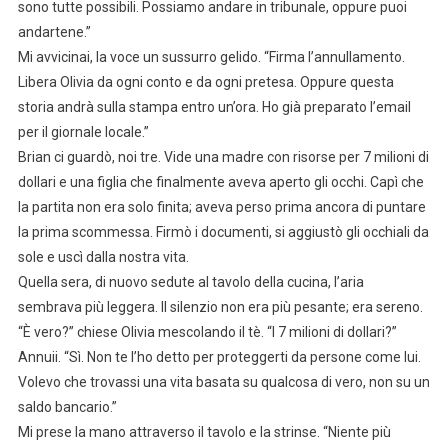
sono tutte possibili. Possiamo andare in tribunale, oppure puoi
andartene.”
Mi avvicinai, la voce un sussurro gelido. “Firma l’annullamento.
Libera Olivia da ogni conto e da ogni pretesa. Oppure questa
storia andrà sulla stampa entro un’ora. Ho già preparato l’email
per il giornale locale.”
Brian ci guardò, noi tre. Vide una madre con risorse per 7 milioni di
dollari e una figlia che finalmente aveva aperto gli occhi. Capì che
la partita non era solo finita; aveva perso prima ancora di puntare
la prima scommessa. Firmò i documenti, si aggiustò gli occhiali da
sole e uscì dalla nostra vita.
Quella sera, di nuovo sedute al tavolo della cucina, l’aria
sembrava più leggera. Il silenzio non era più pesante; era sereno.
“È vero?” chiese Olivia mescolando il tè. “I 7 milioni di dollari?”
Annuii. “Sì. Non te l’ho detto per proteggerti da persone come lui.
Volevo che trovassi una vita basata su qualcosa di vero, non su un
saldo bancario.”
Mi prese la mano attraverso il tavolo e la strinse. “Niente più