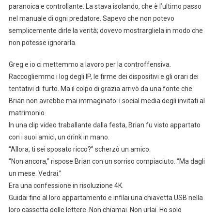
paranoica e controllante. La stava isolando, che è l’ultimo passo
nel manuale di ogni predatore. Sapevo che non potevo
semplicemente dirle la verità; dovevo mostrargliela in modo che
non potesse ignorarla.
Greg e io ci mettemmo a lavoro per la controffensiva.
Raccogliemmo i log degli IP, le firme dei dispositivi e gli orari dei
tentativi di furto. Ma il colpo di grazia arrivò da una fonte che
Brian non avrebbe mai immaginato: i social media degli invitati al
matrimonio.
In una clip video traballante dalla festa, Brian fu visto appartato
con i suoi amici, un drink in mano.
“Allora, ti sei sposato ricco?” scherzò un amico.
“Non ancora,” rispose Brian con un sorriso compiaciuto. “Ma dagli
un mese. Vedrai.”
Era una confessione in risoluzione 4K.
Guidai fino al loro appartamento e infilai una chiavetta USB nella
loro cassetta delle lettere. Non chiamai. Non urlai. Ho solo