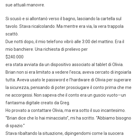
sue attuali manovre.
Si scusò e si allontanò verso il bagno, lasciando la cartella sul
tavolo. Stava ricalcolando. Ma mentre era via, la vera trappola
scattò.
Due notti dopo, il mio telefono vibrò alle 3:00 del mattino. Era il
mio banchiere. Una richiesta di prelievo per
$240.000
era stata avviata da un dispositivo associato al tablet di Olivia.
Brian non si era limitato a vedere l’esca; aveva cercato di ingoiarla
tutta. Aveva usato le password e l’hardware di Olivia per superare
la sicurezza, pensando di poter prosciugare il conto prima che me
ne accorgessi. Non sapeva che il conto era un guscio vuoto—un
fantasma digitale creato da Greg.
Ho provato a contattare Olivia, ma era sotto il suo incantesimo.
“Brian dice che lo hai minacciato”, mi ha scritto. “Abbiamo bisogno
di spazio.”
Stava ribaltando la situazione, dipingendomi come la suocera