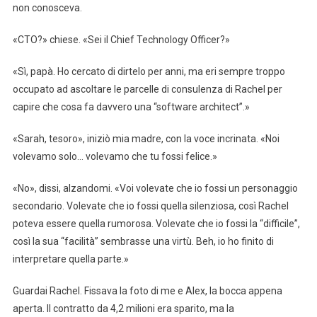
non conosceva.
«CTO?» chiese. «Sei il Chief Technology Officer?»
«Sì, papà. Ho cercato di dirtelo per anni, ma eri sempre troppo
occupato ad ascoltare le parcelle di consulenza di Rachel per
capire che cosa fa davvero una “software architect”.»
«Sarah, tesoro», iniziò mia madre, con la voce incrinata. «Noi
volevamo solo… volevamo che tu fossi felice.»
«No», dissi, alzandomi. «Voi volevate che io fossi un personaggio
secondario. Volevate che io fossi quella silenziosa, così Rachel
poteva essere quella rumorosa. Volevate che io fossi la “difficile”,
così la sua “facilità” sembrasse una virtù. Beh, io ho finito di
interpretare quella parte.»
Guardai Rachel. Fissava la foto di me e Alex, la bocca appena
aperta. Il contratto da 4,2 milioni era sparito, ma la