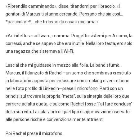
«Riprendilo camminando», disse, tirandomi per il braccio. «I
genitori di Marcus ti stanno cercando. Pensano che sia così…
*particolare*… che tu lavori da casa in pigiama.»
«Architettura software, mamma. Progetto sistemi per Axiom», la
corressi, anche se sapevo che era inutile. Nella loro testa, ero solo
una ragazza che sistemava il Wi-Fi.
Lasciai che mi guidasse in mezzo alla folla. La band sfumò.
Marcus, il fidanzato di Rachel—un uomo che sembrava cresciuto
in laboratorio apposta per indossare uno smoking e venire bene
nelle foto profilo di LinkedIn—prese il microfono. Partì con un
brindisi sul trovare la propria “metà”, sulla sinergia delle loro due
carriere ad alta quota, e su come Rachel fosse “l’affare concluso”
della sua vita. La sala vibrò di quel tipo di approvazione riservato
alle persone ricche e convenzionalmente attraenti.
Poi Rachel prese il microfono.