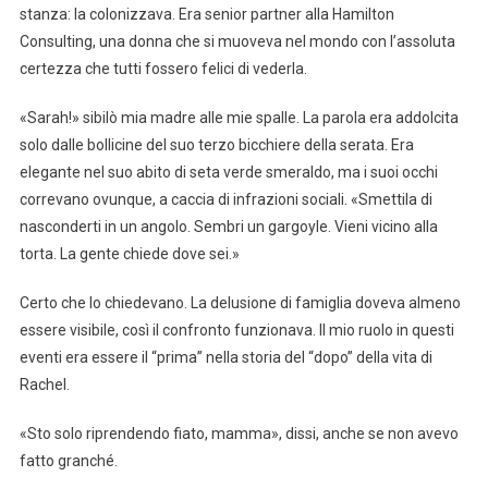
stanza: la colonizzava. Era senior partner alla Hamilton
Consulting, una donna che si muoveva nel mondo con l’assoluta
certezza che tutti fossero felici di vederla.
«Sarah!» sibilò mia madre alle mie spalle. La parola era addolcita
solo dalle bollicine del suo terzo bicchiere della serata. Era
elegante nel suo abito di seta verde smeraldo, ma i suoi occhi
correvano ovunque, a caccia di infrazioni sociali. «Smettila di
nasconderti in un angolo. Sembri un gargoyle. Vieni vicino alla
torta. La gente chiede dove sei.»
Certo che lo chiedevano. La delusione di famiglia doveva almeno
essere visibile, così il confronto funzionava. Il mio ruolo in questi
eventi era essere il “prima” nella storia del “dopo” della vita di
Rachel.
«Sto solo riprendendo fiato, mamma», dissi, anche se non avevo
fatto granché.