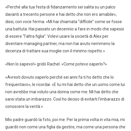
«Perché alla tua festa di fidanzamento sei salita su un palco
davanti a trecento persone e hai detto che non ero amabile»,
dissi, con voce ferma. «Mi hai chiamata “difficile” come se fosse
una battuta. Hai passato un decennio a fare in modo che sapessi
di essere “l’altra figlia”. Volevi usare la società di Alex per
diventare managing partner, ma non hai avuto nemmeno la
decenza di trattare sua moglie con il minimo rispetto.»
«Non lo sapevo!» gridò Rachel. «Come potevo saperlo?»
«Avresti dovuto saperlo perché sei anni fa ti ho detto che lo
frequentavo», le ricordai. «E tu mi hai detto che un uomo come lui
non avrebbe mai voluto una donna come me. Mi hai detto che
sarei stata un imbarazzo. Così ho deciso di evitarti l’imbarazzo di
conoscere la verità.»
Mio padre guardò la foto, poi me. Per la prima volta in vita mia, mi
guardò non come una figlia da gestire, ma come una persona che