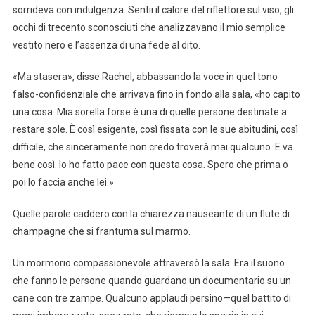
sorrideva con indulgenza. Sentii il calore del riflettore sul viso, gli
occhi di trecento sconosciuti che analizzavano il mio semplice
vestito nero e l’assenza di una fede al dito.
«Ma stasera», disse Rachel, abbassando la voce in quel tono
falso-confidenziale che arrivava fino in fondo alla sala, «ho capito
una cosa. Mia sorella forse è una di quelle persone destinate a
restare sole. È così esigente, così fissata con le sue abitudini, così
difficile, che sinceramente non credo troverà mai qualcuno. E va
bene così. Io ho fatto pace con questa cosa. Spero che prima o
poi lo faccia anche lei.»
Quelle parole caddero con la chiarezza nauseante di un flute di
champagne che si frantuma sul marmo.
Un mormorio compassionevole attraversò la sala. Era il suono
che fanno le persone quando guardano un documentario su un
cane con tre zampe. Qualcuno applaudì persino—quel battito di