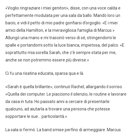
«Voglio ringraziare i miei genitori», disse, con una voce calda e
perfettamente modulata per una sala da ballo. Mandò loro un
bacio, e vidi il petto di mio padre gonfiarsi d’orgoglio. «E i miei
amici della Hamilton, e la meravigliosa famiglia di Marcus.»
Allungò una mano e mi trascinò verso di sé, stringendomi le
spalle e portandomi sotto la luce bianca, impietosa, del palco. «E
soprattutto mia sorella Sarah, che c’è sempre stata per me,
anche se non potremmo essere più diverse.»
Ci fu una risatina educata, sparsa qua e là.
«Sarah è quella brillante», continuò Rachel, allargando il sorriso.
«Quella dei computer. Le piacciono il silenzio, le routine e lavorare
da casa in tuta. Ho passato anni a cercare di presentarle
qualcuno, ad aiutarla a trovare una persona che potesse
sopportare le sue… particolarità.»
La sala si fermò. La band smise perfino di armeggiare. Marcus