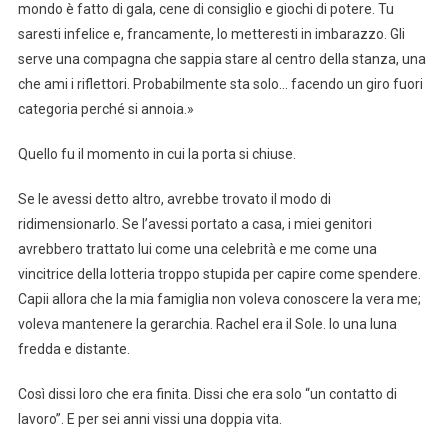
mondo è fatto di gala, cene di consiglio e giochi di potere. Tu
saresti infelice e, francamente, lo metteresti in imbarazzo. Gli
serve una compagna che sappia stare al centro della stanza, una
che ami i riflettori. Probabilmente sta solo… facendo un giro fuori
categoria perché si annoia.»
Quello fu il momento in cui la porta si chiuse.
Se le avessi detto altro, avrebbe trovato il modo di
ridimensionarlo. Se l’avessi portato a casa, i miei genitori
avrebbero trattato lui come una celebrità e me come una
vincitrice della lotteria troppo stupida per capire come spendere.
Capii allora che la mia famiglia non voleva conoscere la vera me;
voleva mantenere la gerarchia. Rachel era il Sole. Io una luna
fredda e distante.
Così dissi loro che era finita. Dissi che era solo “un contatto di
lavoro”. E per sei anni vissi una doppia vita.