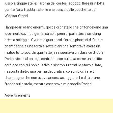
lusso a cinque stelle: l’aroma dei costosi addobbi floreali in lotta
contro l’aria fredda e sterile che usciva dalle bocchette del
Windsor Grand.
I lampadari erano enormi, gocce di cristallo che diffondevano una
luce morbida, indulgente, su abiti pieni di paillettes e smoking
presi a noleggio. Ovunque guardassi c’erano piramidi di flute di
champagne e una torta a sette piani che sembrava avere un
mutuo tutto suo. Un quartetto jazz suonava un classico di Cole
Porter vicino al palco, il contrabbasso pulsava come un battito
cardiaco con cui non riuscivo a sincronizzarmi. Io stavo di lato,
nascosta dietro una palma decorativa, con un bicchiere di
champagne che non avevo ancora assaggiato. Le dita erano
fredde sullo stelo, mentre osservavo mia sorella Rachel.
Advertisements