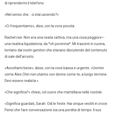
di riprendermi il telefono.
«Nel senso che… ci stai uscendo?»
«Ci frequentiamo», dissi, con la voce piccola.
Rachel rise. Non era una risata cattiva, ma una cosa peggiore—
una risatina liquidatoria, da *oh poverina*. Mi trascinò in cucina,
lontano dai nostri genitori che stavano discutendo del contenuto
di sale dell’arrosto.
«Ascoltami bene», disse, con la voce bassa e urgente. «Uomini
come Alex Chin non stanno con donne come te, a lungo termine.
Devi essere realista.»
«Che significa?» chiesi, col cuore che martellava nelle costole.
«Significa guardati, Sarah. Odi le feste. Hai cinque vestiti in croce.
Pensi che fare conversazione sia una perdita di tempo. Il suo