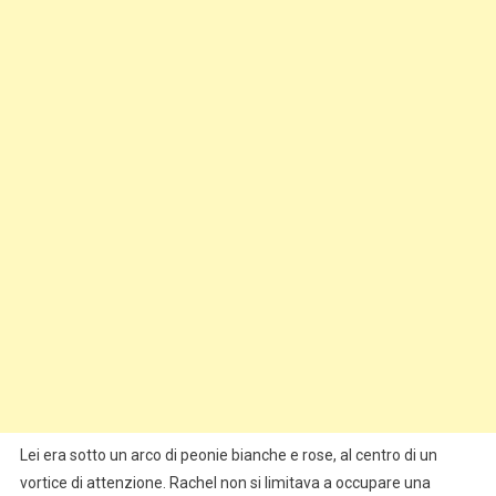
Lei era sotto un arco di peonie bianche e rose, al centro di un
vortice di attenzione. Rachel non si limitava a occupare una