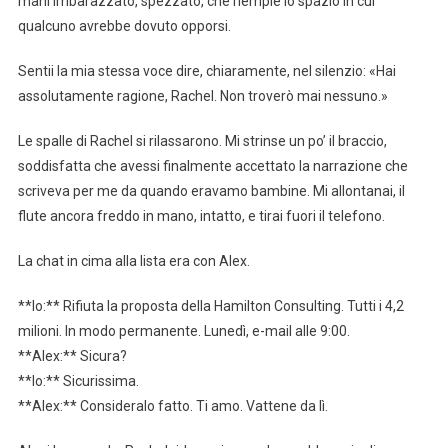
mani imbarazzato, spezzato, che riempie lo spazio in cui
qualcuno avrebbe dovuto opporsi.
Sentii la mia stessa voce dire, chiaramente, nel silenzio: «Hai
assolutamente ragione, Rachel. Non troverò mai nessuno.»
Le spalle di Rachel si rilassarono. Mi strinse un po’ il braccio,
soddisfatta che avessi finalmente accettato la narrazione che
scriveva per me da quando eravamo bambine. Mi allontanai, il
flute ancora freddo in mano, intatto, e tirai fuori il telefono.
La chat in cima alla lista era con Alex.
**Io:** Rifiuta la proposta della Hamilton Consulting. Tutti i 4,2
milioni. In modo permanente. Lunedì, e-mail alle 9:00.
**Alex:** Sicura?
**Io:** Sicurissima.
**Alex:** Consideralo fatto. Ti amo. Vattene da lì.