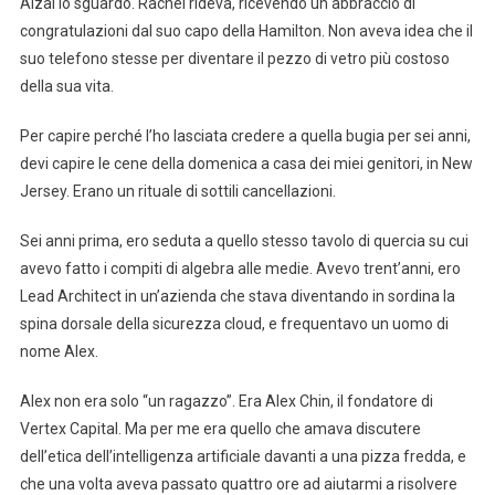
Alzai lo sguardo. Rachel rideva, ricevendo un abbraccio di
congratulazioni dal suo capo della Hamilton. Non aveva idea che il
suo telefono stesse per diventare il pezzo di vetro più costoso
della sua vita.
Per capire perché l’ho lasciata credere a quella bugia per sei anni,
devi capire le cene della domenica a casa dei miei genitori, in New
Jersey. Erano un rituale di sottili cancellazioni.
Sei anni prima, ero seduta a quello stesso tavolo di quercia su cui
avevo fatto i compiti di algebra alle medie. Avevo trent’anni, ero
Lead Architect in un’azienda che stava diventando in sordina la
spina dorsale della sicurezza cloud, e frequentavo un uomo di
nome Alex.
Alex non era solo “un ragazzo”. Era Alex Chin, il fondatore di
Vertex Capital. Ma per me era quello che amava discutere
dell’etica dell’intelligenza artificiale davanti a una pizza fredda, e
che una volta aveva passato quattro ore ad aiutarmi a risolvere