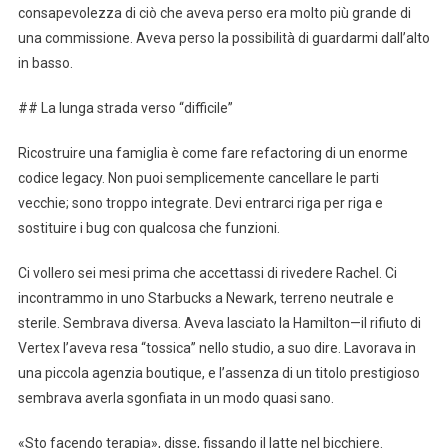
consapevolezza di ciò che aveva perso era molto più grande di
una commissione. Aveva perso la possibilità di guardarmi dall’alto
in basso.
## La lunga strada verso “difficile”
Ricostruire una famiglia è come fare refactoring di un enorme
codice legacy. Non puoi semplicemente cancellare le parti
vecchie; sono troppo integrate. Devi entrarci riga per riga e
sostituire i bug con qualcosa che funzioni.
Ci vollero sei mesi prima che accettassi di rivedere Rachel. Ci
incontrammo in uno Starbucks a Newark, terreno neutrale e
sterile. Sembrava diversa. Aveva lasciato la Hamilton—il rifiuto di
Vertex l’aveva resa “tossica” nello studio, a suo dire. Lavorava in
una piccola agenzia boutique, e l’assenza di un titolo prestigioso
sembrava averla sgonfiata in un modo quasi sano.
«Sto facendo terapia», disse, fissando il latte nel bicchiere.