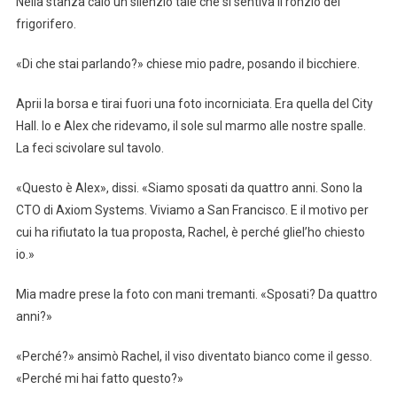
Nella stanza calò un silenzio tale che si sentiva il ronzio del
frigorifero.
«Di che stai parlando?» chiese mio padre, posando il bicchiere.
Aprii la borsa e tirai fuori una foto incorniciata. Era quella del City
Hall. Io e Alex che ridevamo, il sole sul marmo alle nostre spalle.
La feci scivolare sul tavolo.
«Questo è Alex», dissi. «Siamo sposati da quattro anni. Sono la
CTO di Axiom Systems. Viviamo a San Francisco. E il motivo per
cui ha rifiutato la tua proposta, Rachel, è perché gliel’ho chiesto
io.»
Mia madre prese la foto con mani tremanti. «Sposati? Da quattro
anni?»
«Perché?» ansimò Rachel, il viso diventato bianco come il gesso.
«Perché mi hai fatto questo?»