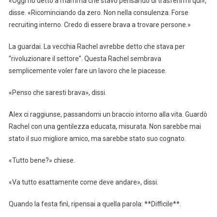
«Oggi ho detto a mamma che stavo pensando di trasferirmi qui»,
disse. «Ricominciando da zero. Non nella consulenza. Forse
recruiting interno. Credo di essere brava a trovare persone.»
La guardai. La vecchia Rachel avrebbe detto che stava per
“rivoluzionare il settore”. Questa Rachel sembrava
semplicemente voler fare un lavoro che le piacesse.
«Penso che saresti brava», dissi.
Alex ci raggiunse, passandomi un braccio intorno alla vita. Guardò
Rachel con una gentilezza educata, misurata. Non sarebbe mai
stato il suo migliore amico, ma sarebbe stato suo cognato.
«Tutto bene?» chiese.
«Va tutto esattamente come deve andare», dissi.
Quando la festa finì, ripensai a quella parola: **Difficile**.