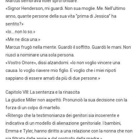
Marcus sembrava voler sprofondare.
«Signor Henderson, mi guardi. Non sua moglie. Me. Nell’ultimo
anno, quante persone della sua vita “prima di Jessica” ha
sentito?»
«Io… non lo so.»
«Me ne dica una.»
Marcus frugò nella mente. Guardò il soffitto. Guardò le mani. Non
riuscì a nominare una sola persona.
«Vostro Onore», dissi alzandomi. «Io non voglio vincere una
causa. Io voglio riavere mio figlio. E voglio che i miei nipoti
sappiano di essere amati da più di due persone.»
Capitolo VIII: La sentenza e la rinascita
La giudice Miller non aspettò. Pronunciò la sua decisione con la
forza di un colpo di martello.
«Ritengo che la testimonianza dei genitori sia incoerente e
indicativa di un modello di alienazione genitoriale. I bambini,
Emma e Tyler, hanno diritto a una relazione con la nonna che non
sia filtrata dalle ansie e dal controllo della madre.»