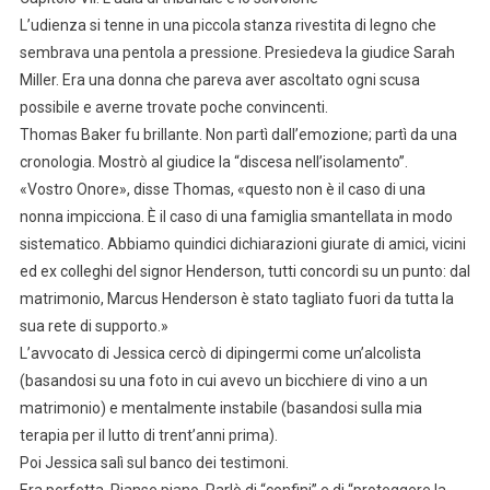
L’udienza si tenne in una piccola stanza rivestita di legno che
sembrava una pentola a pressione. Presiedeva la giudice Sarah
Miller. Era una donna che pareva aver ascoltato ogni scusa
possibile e averne trovate poche convincenti.
Thomas Baker fu brillante. Non partì dall’emozione; partì da una
cronologia. Mostrò al giudice la “discesa nell’isolamento”.
«Vostro Onore», disse Thomas, «questo non è il caso di una
nonna impicciona. È il caso di una famiglia smantellata in modo
sistematico. Abbiamo quindici dichiarazioni giurate di amici, vicini
ed ex colleghi del signor Henderson, tutti concordi su un punto: dal
matrimonio, Marcus Henderson è stato tagliato fuori da tutta la
sua rete di supporto.»
L’avvocato di Jessica cercò di dipingermi come un’alcolista
(basandosi su una foto in cui avevo un bicchiere di vino a un
matrimonio) e mentalmente instabile (basandosi sulla mia
terapia per il lutto di trent’anni prima).
Poi Jessica salì sul banco dei testimoni.