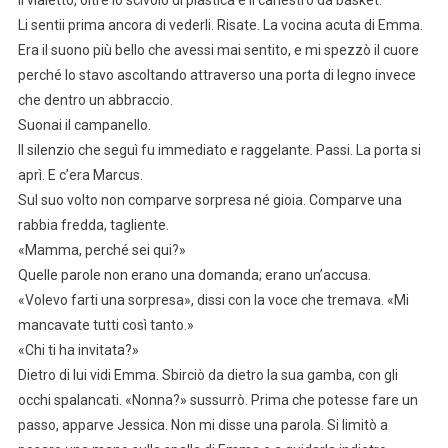
il vialetto, oltre lo scivolo di plastica e il canestro da basket.
Li sentii prima ancora di vederli. Risate. La vocina acuta di Emma.
Era il suono più bello che avessi mai sentito, e mi spezzò il cuore
perché lo stavo ascoltando attraverso una porta di legno invece
che dentro un abbraccio.
Suonai il campanello.
Il silenzio che seguì fu immediato e raggelante. Passi. La porta si
aprì. E c’era Marcus.
Sul suo volto non comparve sorpresa né gioia. Comparve una
rabbia fredda, tagliente.
«Mamma, perché sei qui?»
Quelle parole non erano una domanda; erano un’accusa.
«Volevo farti una sorpresa», dissi con la voce che tremava. «Mi
mancavate tutti così tanto.»
«Chi ti ha invitata?»
Dietro di lui vidi Emma. Sbirciò da dietro la sua gamba, con gli
occhi spalancati. «Nonna?» sussurrò. Prima che potesse fare un
passo, apparve Jessica. Non mi disse una parola. Si limitò a