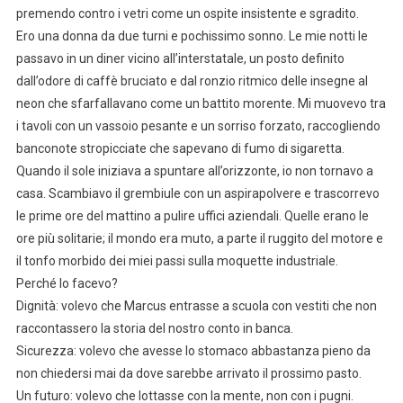
premendo contro i vetri come un ospite insistente e sgradito.
Ero una donna da due turni e pochissimo sonno. Le mie notti le
passavo in un diner vicino all’interstatale, un posto definito
dall’odore di caffè bruciato e dal ronzio ritmico delle insegne al
neon che sfarfallavano come un battito morente. Mi muovevo tra
i tavoli con un vassoio pesante e un sorriso forzato, raccogliendo
banconote stropicciate che sapevano di fumo di sigaretta.
Quando il sole iniziava a spuntare all’orizzonte, io non tornavo a
casa. Scambiavo il grembiule con un aspirapolvere e trascorrevo
le prime ore del mattino a pulire uffici aziendali. Quelle erano le
ore più solitarie; il mondo era muto, a parte il ruggito del motore e
il tonfo morbido dei miei passi sulla moquette industriale.
Perché lo facevo?
Dignità: volevo che Marcus entrasse a scuola con vestiti che non
raccontassero la storia del nostro conto in banca.
Sicurezza: volevo che avesse lo stomaco abbastanza pieno da
non chiedersi mai da dove sarebbe arrivato il prossimo pasto.
Un futuro: volevo che lottasse con la mente, non con i pugni.