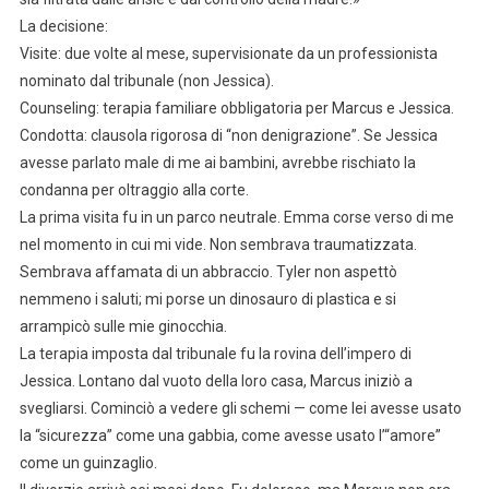
La decisione:
Visite: due volte al mese, supervisionate da un professionista
nominato dal tribunale (non Jessica).
Counseling: terapia familiare obbligatoria per Marcus e Jessica.
Condotta: clausola rigorosa di “non denigrazione”. Se Jessica
avesse parlato male di me ai bambini, avrebbe rischiato la
condanna per oltraggio alla corte.
La prima visita fu in un parco neutrale. Emma corse verso di me
nel momento in cui mi vide. Non sembrava traumatizzata.
Sembrava affamata di un abbraccio. Tyler non aspettò
nemmeno i saluti; mi porse un dinosauro di plastica e si
arrampicò sulle mie ginocchia.
La terapia imposta dal tribunale fu la rovina dell’impero di
Jessica. Lontano dal vuoto della loro casa, Marcus iniziò a
svegliarsi. Cominciò a vedere gli schemi — come lei avesse usato
la “sicurezza” come una gabbia, come avesse usato l’“amore”
come un guinzaglio.