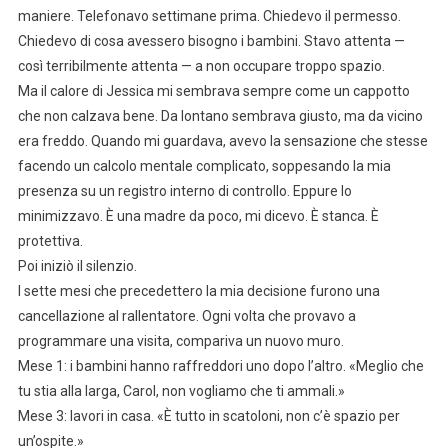
maniere. Telefonavo settimane prima. Chiedevo il permesso.
Chiedevo di cosa avessero bisogno i bambini. Stavo attenta —
così terribilmente attenta — a non occupare troppo spazio.
Ma il calore di Jessica mi sembrava sempre come un cappotto
che non calzava bene. Da lontano sembrava giusto, ma da vicino
era freddo. Quando mi guardava, avevo la sensazione che stesse
facendo un calcolo mentale complicato, soppesando la mia
presenza su un registro interno di controllo. Eppure lo
minimizzavo. È una madre da poco, mi dicevo. È stanca. È
protettiva.
Poi iniziò il silenzio.
I sette mesi che precedettero la mia decisione furono una
cancellazione al rallentatore. Ogni volta che provavo a
programmare una visita, compariva un nuovo muro.
Mese 1: i bambini hanno raffreddori uno dopo l’altro. «Meglio che
tu stia alla larga, Carol, non vogliamo che ti ammali.»
Mese 3: lavori in casa. «È tutto in scatoloni, non c’è spazio per
un’ospite.»