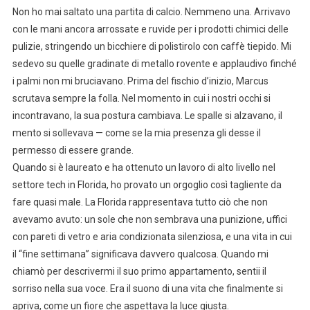
Non ho mai saltato una partita di calcio. Nemmeno una. Arrivavo
con le mani ancora arrossate e ruvide per i prodotti chimici delle
pulizie, stringendo un bicchiere di polistirolo con caffè tiepido. Mi
sedevo su quelle gradinate di metallo rovente e applaudivo finché
i palmi non mi bruciavano. Prima del fischio d’inizio, Marcus
scrutava sempre la folla. Nel momento in cui i nostri occhi si
incontravano, la sua postura cambiava. Le spalle si alzavano, il
mento si sollevava — come se la mia presenza gli desse il
permesso di essere grande.
Quando si è laureato e ha ottenuto un lavoro di alto livello nel
settore tech in Florida, ho provato un orgoglio così tagliente da
fare quasi male. La Florida rappresentava tutto ciò che non
avevamo avuto: un sole che non sembrava una punizione, uffici
con pareti di vetro e aria condizionata silenziosa, e una vita in cui
il “fine settimana” significava davvero qualcosa. Quando mi
chiamò per descrivermi il suo primo appartamento, sentii il
sorriso nella sua voce. Era il suono di una vita che finalmente si
apriva, come un fiore che aspettava la luce giusta.