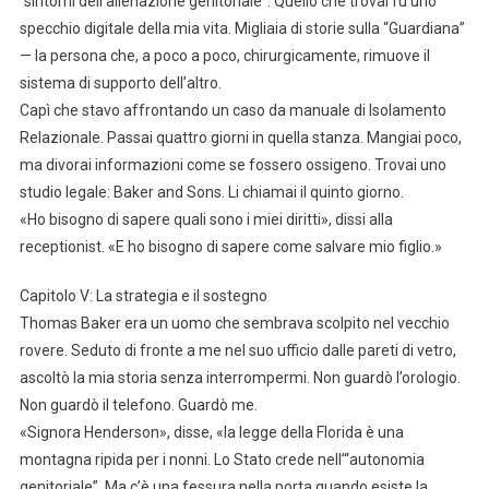
“sintomi dell’alienazione genitoriale”. Quello che trovai fu uno
specchio digitale della mia vita. Migliaia di storie sulla “Guardiana”
— la persona che, a poco a poco, chirurgicamente, rimuove il
sistema di supporto dell’altro.
Capì che stavo affrontando un caso da manuale di Isolamento
Relazionale. Passai quattro giorni in quella stanza. Mangiai poco,
ma divorai informazioni come se fossero ossigeno. Trovai uno
studio legale: Baker and Sons. Li chiamai il quinto giorno.
«Ho bisogno di sapere quali sono i miei diritti», dissi alla
receptionist. «E ho bisogno di sapere come salvare mio figlio.»
Capitolo V: La strategia e il sostegno
Thomas Baker era un uomo che sembrava scolpito nel vecchio
rovere. Seduto di fronte a me nel suo ufficio dalle pareti di vetro,
ascoltò la mia storia senza interrompermi. Non guardò l’orologio.
Non guardò il telefono. Guardò me.
«Signora Henderson», disse, «la legge della Florida è una
montagna ripida per i nonni. Lo Stato crede nell’“autonomia
genitoriale”. Ma c’è una fessura nella porta quando esiste la