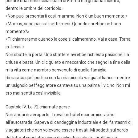
posare una mano sulla spalla di Emma e a guidarla indietro,
dentro le ombre del corridoio.
«Non puoi presentarti così, mamma. Non è un buon momento.»
«Marcus, sono passati sette mesi. Quando sarebbe un buon
momento?»
«Ti chiameremo quando le cose si calmeranno. Vai a casa. Torna
in Texas.»
Non sbatté la porta. Uno sbattere avrebbe richiesto passione. La
chiuse e basta. Un clic quieto e meccanico che segnò la fine della
mia vita come membro benvenuto di quella famiglia.
Rimasi su quel portico con la mia piccola valigia al fianco, mentre
un usignolo beffeggiatore cantava su una palma lì vicino. Non mi
ero mai sentita così invisibile.
Capitolo IV: Le 72 chiamate perse
Non andai in aeroporto. Trovai un hotel economico vicino
all’autostrada. Sapeva di candeggina industriale e dei fantasmi di
viaggiatori che non volevano essere trovati. Mi sedetti sul bordo
del letto, il copriletto rigido di poliestere che mi graffiava le