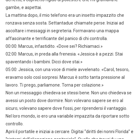
gambe, e aspettai.
La mattina dopo, il mio telefono era un insetto impazzito che
ronzava senza sosta. Settantadue chiamate perse. Iniziai ad
ascoltare i messaggi in segreteria. Formavano una mappa
affascinante e terrificante del panico di chi controlla.
00:00: Marcus, infastidito. «Dove sei? Richiamaci.»
02:00: Marcus, in preda alla frenesia. «Jessica è a pezzi. Stai
spaventando i bambini. Dicci dove stai.»
05:00: Jessica, con una voce di miele avvelenato. «Carol, tesoro,
eravamo solo così sorpresi. Marcus è sotto tanta pressione al
lavoro. Ti prego, parliamone. Torna per colazione.»
Non un messaggio chiedeva se stessi bene. Non uno chiedeva se
avessi un posto dove dormire. Non volevano sapere se ero al
sicuro; volevano sapere dove fossi, per riprendersi il vantaggio.
Nel loro mondo, io ero una variabile impazzita da riportare sotto
controllo.
Aprii il portatile e iniziai a cercare. Digitai “diritti dei nonni Florida” e