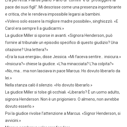
Era perfetta. Pianse piano. Parlò di “confini” e di “proteggere la
pace dei suoi figli”. Mi descrisse come una presenza ingombrante
e critica, che le rendeva impossibile legarsi ai bambini.
«Volevo solo essere la migliore madre possibile», singhiozzò. «E
Carol era sempre lì a giudicarmi.»
La giudice Miller si sporse in avanti. «Signora Henderson, può
fornire al tribunale un episodio specifico di questo giudizio? Una
citazione? Una lettera?»
«Era la sua energia», disse Jessica. «Mi faceva sentire… insicura.»
«Insicura?» chiese la giudice. «L’ha minacciata? L’ha colpita?»
«No, ma… ma non lasciava in pace Marcus. Ho dovuto liberarlo da
lei.»
Nella stanza calò il silenzio. «Ho dovuto liberarlo.»
La giudice Miller si tolse gli occhiali. «Liberarlo? È un uomo adulto,
signora Henderson. Non è un prigioniero. O almeno, non avrebbe
dovuto esserlo.»
Poi la giudice rivolse l’attenzione a Marcus. «Signor Henderson, si
avvicini.»