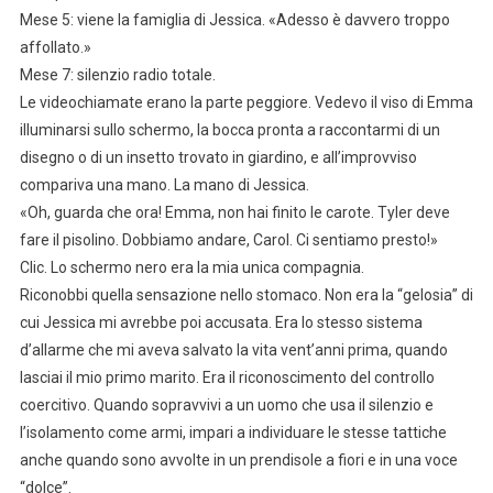
Mese 5: viene la famiglia di Jessica. «Adesso è davvero troppo
affollato.»
Mese 7: silenzio radio totale.
Le videochiamate erano la parte peggiore. Vedevo il viso di Emma
illuminarsi sullo schermo, la bocca pronta a raccontarmi di un
disegno o di un insetto trovato in giardino, e all’improvviso
compariva una mano. La mano di Jessica.
«Oh, guarda che ora! Emma, non hai finito le carote. Tyler deve
fare il pisolino. Dobbiamo andare, Carol. Ci sentiamo presto!»
Clic. Lo schermo nero era la mia unica compagnia.
Riconobbi quella sensazione nello stomaco. Non era la “gelosia” di
cui Jessica mi avrebbe poi accusata. Era lo stesso sistema
d’allarme che mi aveva salvato la vita vent’anni prima, quando
lasciai il mio primo marito. Era il riconoscimento del controllo
coercitivo. Quando sopravvivi a un uomo che usa il silenzio e
l’isolamento come armi, impari a individuare le stesse tattiche
anche quando sono avvolte in un prendisole a fiori e in una voce
“dolce”.