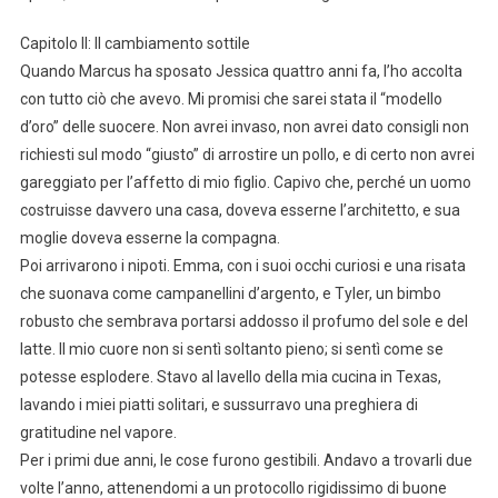
Capitolo II: Il cambiamento sottile
Quando Marcus ha sposato Jessica quattro anni fa, l’ho accolta
con tutto ciò che avevo. Mi promisi che sarei stata il “modello
d’oro” delle suocere. Non avrei invaso, non avrei dato consigli non
richiesti sul modo “giusto” di arrostire un pollo, e di certo non avrei
gareggiato per l’affetto di mio figlio. Capivo che, perché un uomo
costruisse davvero una casa, doveva esserne l’architetto, e sua
moglie doveva esserne la compagna.
Poi arrivarono i nipoti. Emma, con i suoi occhi curiosi e una risata
che suonava come campanellini d’argento, e Tyler, un bimbo
robusto che sembrava portarsi addosso il profumo del sole e del
latte. Il mio cuore non si sentì soltanto pieno; si sentì come se
potesse esplodere. Stavo al lavello della mia cucina in Texas,
lavando i miei piatti solitari, e sussurravo una preghiera di
gratitudine nel vapore.
Per i primi due anni, le cose furono gestibili. Andavo a trovarli due
volte l’anno, attenendomi a un protocollo rigidissimo di buone