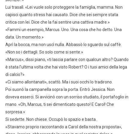
Lui trasalì. «Lei vuole solo proteggere la famiglia, mamma. Non
capisci quanto stress hai causato. Dice che sei sempre stata
critica con lei. Dice che la fai sentire una cattiva madre.»
«Fammi un esempio, Marcus. Uno. Una cosa che ho detto. Una
data. Un momento.»
Aprì la bocca, ma non uscì nulla. Abbassò lo sguardo sul caffè.
«Non so i dettagli. So solo come si sente.»
«Marcus», dissi piano, «ti lascia parlare con qualcun altro? Quando
è stata l’ultima volta che hai visto Robert? O i tuoi amici della lega
di calcio?»
«Ci siamo allontanati», scattò. Ma i suoi occhi lo tradirono.
Poi suonò la campanella sopra la porta. Entrò Jessica. Non
doveva esserci. Si avvicinò con un sorriso studiato, il portafoglio in
mano. «Oh, Marcus, ti sei dimenticato questo! E Carol! Che
sorpresa.»
Si sedette. Non chiese. Occupò lo spazio e basta.
«Stavamo proprio raccontando a Carol della nostra proposta»,