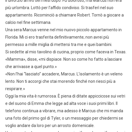
Il divorzio arrivò sei mesi dopo. Fu doloroso, ma Marcus non era
più un’ombra. Lottò per l’affido condiviso. Si trasferì nel suo
appartamento. Ricominciò a chiamare Robert. Tornò a giocare a
calcio nel fine settimana.
Una sera Marcus venne nel mio nuovo piccolo appartamento in
Florida. Mi ci ero trasferita definitivamente; non avrei più
permesso a mille miglia di mettersi tra me e quei bambini.
Si sedette al mio tavolino di cucina, proprio come faceva in Texas.
«Mamma», disse, «mi dispiace. Non so come ho fatto a lasciare
che arrivasse a quel punto.»
«Non l’hai “lasciato” accadere, Marcus. L’isolamento è un veleno
lento. Non ti accorgi che stai morendo finché non riesci più a
respirare.»
Oggi la mia vita è rumorosa. È piena di ditate appiccicose sui vetri
e del suono di Emma che legge ad alta voce i suoi primi libri. Il
telefono continua a vibrare, ma adesso è Marcus che mi manda
una foto del primo gol di Tyler, o un messaggio per chiedermi se
voglio andare da loro per un arrosto domenicale.