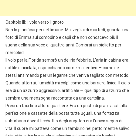
Capitolo III: Il volo verso l’ignoto
Non lo pianificai per settimane. Mi svegliai di martedì, guardai una
foto di Emma sul comodino e capii che non conoscevo più il
suono della sua voce di quattro anni. Comprai un biglietto per
mercoledì.
Il volo per la Florida sembrò un delirio febbrile. L’aria in cabina era
sottile e riciclata, rispecchiando come mi sentivo — come se
stessi ansimando per un legame che veniva tagliato con metodo.
Quando atterrai, l’umidità mi colpì come una barriera fisica. Il cielo
era di un azzurro aggressivo, artificiale — quel tipo di azzurro che
sembra una menzogna raccontata da una cartolina.
Presi un taxi fino al loro quartiere. Era un posto di prati rasati alla
perfezione e cassette della posta tutte uguali, una fortezza
suburbana dove il ticchettio degli irrigatori era l’unico segno di
vita. Il cuore mi batteva come un tamburo nel petto mentre salivo