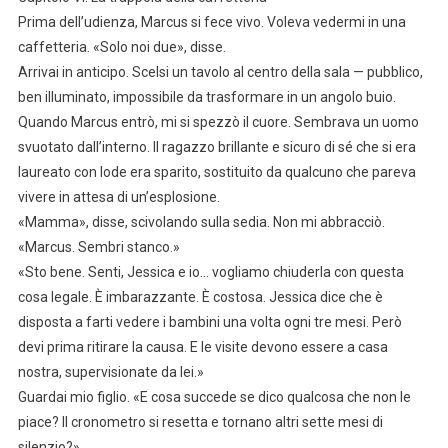
Prima dell’udienza, Marcus si fece vivo. Voleva vedermi in una
caffetteria. «Solo noi due», disse.
Arrivai in anticipo. Scelsi un tavolo al centro della sala — pubblico,
ben illuminato, impossibile da trasformare in un angolo buio.
Quando Marcus entrò, mi si spezzò il cuore. Sembrava un uomo
svuotato dall’interno. Il ragazzo brillante e sicuro di sé che si era
laureato con lode era sparito, sostituito da qualcuno che pareva
vivere in attesa di un’esplosione.
«Mamma», disse, scivolando sulla sedia. Non mi abbracciò.
«Marcus. Sembri stanco.»
«Sto bene. Senti, Jessica e io… vogliamo chiuderla con questa
cosa legale. È imbarazzante. È costosa. Jessica dice che è
disposta a farti vedere i bambini una volta ogni tre mesi. Però
devi prima ritirare la causa. E le visite devono essere a casa
nostra, supervisionate da lei.»
Guardai mio figlio. «E cosa succede se dico qualcosa che non le
piace? Il cronometro si resetta e tornano altri sette mesi di
silenzio?»