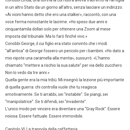
Conobbi Linda, una donna la cui nuora aveva trasferito la famiglia
in un altro Stato da un giorno all’altro, senza lasciare un indirizzo.
«Ai vicini hanno detto che ero una stalker», raccontò, con una
voce ferma nonostante le lacrime. «Ho speso due anni e
cinquantamila dollari solo per ottenere una Zoom al mese
imposta dal tribunale. Ma lo farò finché vivo.»
Conobbi George, il cui figlio era stato convinto che i modi
“all’antica” di George fossero un pericolo per i bambini. «Ho dato a
mio nipote una caramella alla menta», sussurrò. «L’hanno
chiamato “mettere a rischio la sua salute” per via dello zucchero.
Non lo vedo da tre anni.»
Quella gente era la mia tribù. Mi insegnò la lezione più importante
di quella guerra: chi controlla vuole che tu reagisca
emotivamente. Se ti arrabbi, sei “instabile”. Se piangi, sei
“manipolatrice”. Se ti difendi, sei “invadente”.
L’unico modo per vincere era diventare una “Gray Rock”. Essere
noiosa. Essere fattuale. Essere immovibile.
Capitolo VI: La trappola della caffetteria