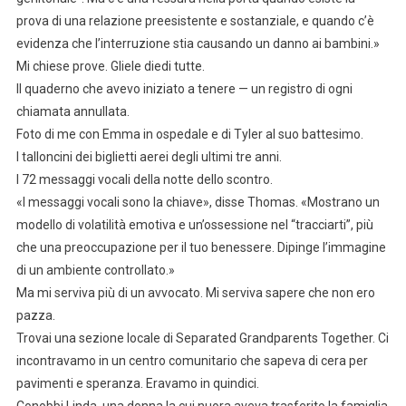
prova di una relazione preesistente e sostanziale, e quando c’è
evidenza che l’interruzione stia causando un danno ai bambini.»
Mi chiese prove. Gliele diedi tutte.
Il quaderno che avevo iniziato a tenere — un registro di ogni
chiamata annullata.
Foto di me con Emma in ospedale e di Tyler al suo battesimo.
I talloncini dei biglietti aerei degli ultimi tre anni.
I 72 messaggi vocali della notte dello scontro.
«I messaggi vocali sono la chiave», disse Thomas. «Mostrano un
modello di volatilità emotiva e un’ossessione nel “tracciarti”, più
che una preoccupazione per il tuo benessere. Dipinge l’immagine
di un ambiente controllato.»
Ma mi serviva più di un avvocato. Mi serviva sapere che non ero
pazza.
Trovai una sezione locale di Separated Grandparents Together. Ci
incontravamo in un centro comunitario che sapeva di cera per
pavimenti e speranza. Eravamo in quindici.