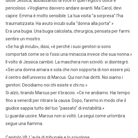
disse Jessica, abbassando la voce in quel registro dolce e
pericoloso. «Vogliamo davvero andare avanti. Ma Carol, devi
capire: Emma è molto sensibile. La tua visita “a sorpresa” l’ha
traumatizzata. Ha avuto incubi sulla “donna alla porta”.»
Era una bugia. Una bugia calcolata, chirurgica, pensata per farmi
sentire un mostro.
«Se ha gli incubi», dissi, «è perché i suoi genitori si sono
comportati come se io fossi una minaccia invece che sua nonna.»
Il volto di Jessica cambiò. La maschera non scivolò: si disintegrò.
«Sei una donna amara e sola che non sopporta di non essere più
il centro dell’universo di Marcus. Qui non hai diritti. Noi siamo i
genitori. Decidiamo noi chi esiste e chi no.»
Si alzò, tirando Marcus per il braccio. «Ce ne andiamo. Hai tempo
fino a venerdì per ritirare la causa. Dopo, faremo in modo che il
giudice sappia tutto del tuo “passato” di instabilità.»
Li guardai uscire. Marcus non si voltò. La seguì come un’ombra
segue una fiamma.
Capitolo VII: L’aula di tribunale e lo scivolone