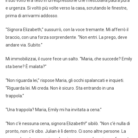
Il suo volto era teso in un’espressione che mescolava paura pura
e urgenza. Si voltò più volte verso la casa, scrutando le finestre,
prima di arrivarmi addosso.
“Signora Elizabeth,” sussurrò, con la voce tremante. Mi afferrò il
braccio, con una forza sorprendente. “Non entri. La prego, deve
andare via. Subito.”
Mi immobilizzai, il cuore fece un salto. “Maria, che succede? Emily
sta bene? È malata?”
“Non riguarda lei,” rispose Maria, gli occhi spalancati e inquieti.
“Riguarda lei. Mi creda. Non è sicuro. Sta entrando in una
trappola.”
“Una trappola? Maria, Emily mi ha invitata a cena.”
“Non c’è nessuna cena, signora Elizabeth!” sibilò. “Non c’è nulla di
pronto, non c’è cibo. Julian è lì dentro. Ci sono altre persone. La