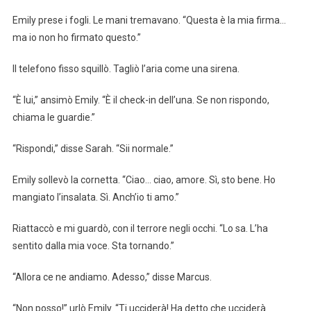
Emily prese i fogli. Le mani tremavano. “Questa è la mia firma…
ma io non ho firmato questo.”
Il telefono fisso squillò. Tagliò l’aria come una sirena.
“È lui,” ansimò Emily. “È il check-in dell’una. Se non rispondo,
chiama le guardie.”
“Rispondi,” disse Sarah. “Sii normale.”
Emily sollevò la cornetta. “Ciao… ciao, amore. Sì, sto bene. Ho
mangiato l’insalata. Sì. Anch’io ti amo.”
Riattaccò e mi guardò, con il terrore negli occhi. “Lo sa. L’ha
sentito dalla mia voce. Sta tornando.”
“Allora ce ne andiamo. Adesso,” disse Marcus.
“Non posso!” urlò Emily. “Ti ucciderà! Ha detto che ucciderà