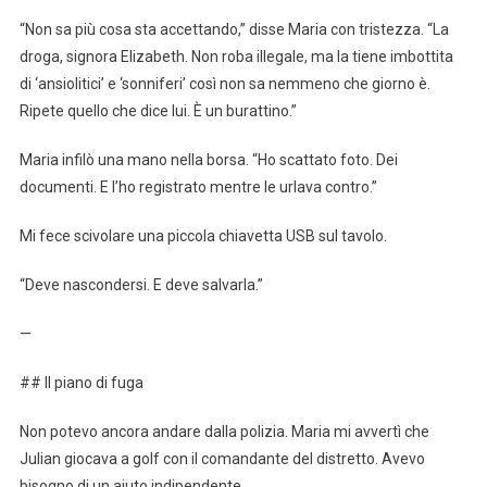
“Non sa più cosa sta accettando,” disse Maria con tristezza. “La
droga, signora Elizabeth. Non roba illegale, ma la tiene imbottita
di ‘ansiolitici’ e ‘sonniferi’ così non sa nemmeno che giorno è.
Ripete quello che dice lui. È un burattino.”
Maria infilò una mano nella borsa. “Ho scattato foto. Dei
documenti. E l’ho registrato mentre le urlava contro.”
Mi fece scivolare una piccola chiavetta USB sul tavolo.
“Deve nascondersi. E deve salvarla.”
—
## Il piano di fuga
Non potevo ancora andare dalla polizia. Maria mi avvertì che
Julian giocava a golf con il comandante del distretto. Avevo
bisogno di un aiuto indipendente.