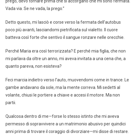
prego, devo tornare prima che si accorgano che mi sono fermata.
Vada via. Se ne vada, la prego.”
Detto questo, mi lasciò e corse verso la fermata dell’autobus
poco più avanti, lasciandomi pietrificata sul vialetto. Il cuore
batteva così forte che sentivo il sangue ronzare nelle orecchie.
Perché Maria era così terrorizzata? E perché mia figlia, che non
mi parlava da oltre un anno, mi aveva invitata a una cena che, a
quanto pareva, non esisteva?
Feci marcia indietro verso l’auto, muovendomi come in trance. Le
gambe andavano da sole, ma la mente correva. Mi sedetti al
volante, chiusi le portiere a chiave e accesi il motore. Ma non
partii.
Qualcosa dentro di me—forse lo stesso istinto che mi aveva
permesso di sopravvivere a un matrimonio abusivo per quindici
anni prima di trovare il coraggio di divorziare—mi disse di restare.