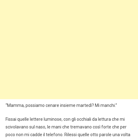
“Mamma, possiamo cenare insieme martedì? Mi manchi.”
Fissai quelle lettere luminose, con gli occhiali da lettura che mi
scivolavano sul naso, le mani che tremavano così forte che per
poco non mi cadde il telefono. Rilessi quelle otto parole una volta