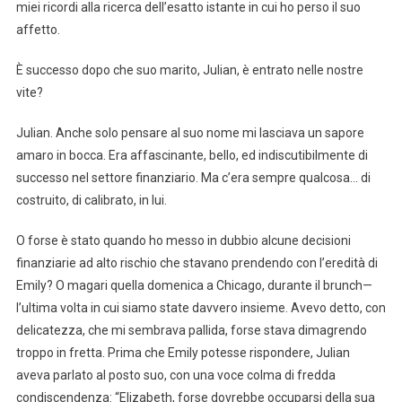
miei ricordi alla ricerca dell’esatto istante in cui ho perso il suo
affetto.
È successo dopo che suo marito, Julian, è entrato nelle nostre
vite?
Julian. Anche solo pensare al suo nome mi lasciava un sapore
amaro in bocca. Era affascinante, bello, ed indiscutibilmente di
successo nel settore finanziario. Ma c’era sempre qualcosa… di
costruito, di calibrato, in lui.
O forse è stato quando ho messo in dubbio alcune decisioni
finanziarie ad alto rischio che stavano prendendo con l’eredità di
Emily? O magari quella domenica a Chicago, durante il brunch—
l’ultima volta in cui siamo state davvero insieme. Avevo detto, con
delicatezza, che mi sembrava pallida, forse stava dimagrendo
troppo in fretta. Prima che Emily potesse rispondere, Julian
aveva parlato al posto suo, con una voce colma di fredda
condiscendenza: “Elizabeth, forse dovrebbe occuparsi della sua