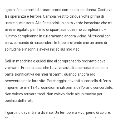
I giorni fino a martedì trascinarono come una condanna. Oscillavo
tra speranza e terrore. Cambiai vestito cinque volte prima di
uscire quella sera. Alla fine scelsi un abito verde incrociato che mi
aveva regalato per il mio cinquantacinquesimo compleanno—
l’ultimo compleanno in cui eravamo ancora vicine. Mi truccai con
cura, cercando di nascondere le linee profonde che un anno di
solitudine e insonnia aveva inciso sul mio viso.
Salii in macchina e guidai fino al comprensorio recintato dove
vivevano. Era una casa che li avevo aiutati a comprare con una
parte significativa dei miei risparmi, quando ancora ero
benvenuta nella loro vita. Parcheggiai davanti al cancello di ferro
imponente alle 19:45, quindici minuti prima dell’orario concordato.
Non volevo arrivare tardi. Non volevo darle alcun motivo per
pentirsi dell’invito.
Il giardino davanti era diverso. Un tempo era vivo, pieno di colore.