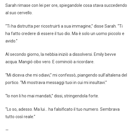
Sarah rimase con lei per ore, spiegandole cosa stava succedendo
al suo cervello.
“Ti ha distrutta per ricostruirti a sua immagine,” disse Sarah. “Ti
ha fatto credere di essere il tuo dio. Ma è solo un uomo piccolo e
avido.”
Al secondo giorno, la nebbia iniziò a dissolversi. Emily bevve
acqua. Mangió cibo vero. E cominciò a ricordare.
“Mi diceva che mi odiavi,” mi confessò, piangendo sull’altalena del
portico. “Mi mostrava messaggi tuoi in cui mi insultavi.”
“Io non li ho mai mandati,” dissi, stringendola forte.
“Lo so, adesso. Ma lui… ha falsificato il tuo numero. Sembrava
tutto così reale.”
—