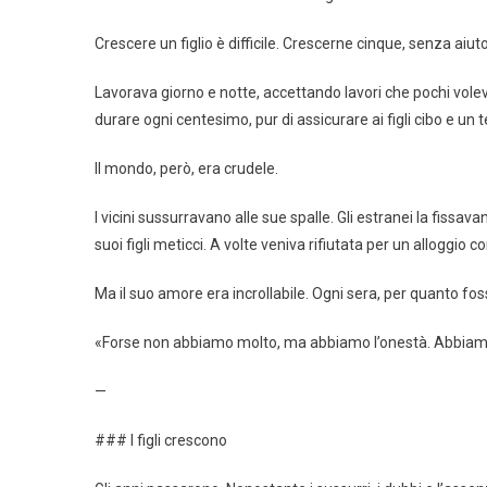
Crescere un figlio è difficile. Crescerne cinque, senza aiut
Lavorava giorno e notte, accettando lavori che pochi volevan
durare ogni centesimo, pur di assicurare ai figli cibo e un t
Il mondo, però, era crudele.
I vicini sussurravano alle sue spalle. Gli estranei la fissa
suoi figli meticci. A volte veniva rifiutata per un alloggio 
Ma il suo amore era incrollabile. Ogni sera, per quanto fos
«Forse non abbiamo molto, ma abbiamo l’onestà. Abbiamo la
—
### I figli crescono