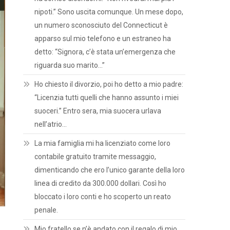
nipoti.” Sono uscita comunque. Un mese dopo,
un numero sconosciuto del Connecticut è
apparso sul mio telefono e un estraneo ha
detto: “Signora, c’è stata un’emergenza che
riguarda suo marito…”
Ho chiesto il divorzio, poi ho detto a mio padre:
“Licenzia tutti quelli che hanno assunto i miei
suoceri.” Entro sera, mia suocera urlava
nell’atrio…
La mia famiglia mi ha licenziato come loro
contabile gratuito tramite messaggio,
dimenticando che ero l’unico garante della loro
linea di credito da 300.000 dollari. Così ho
bloccato i loro conti e ho scoperto un reato
penale.
Mio fratello se n’è andato con il regalo di mio