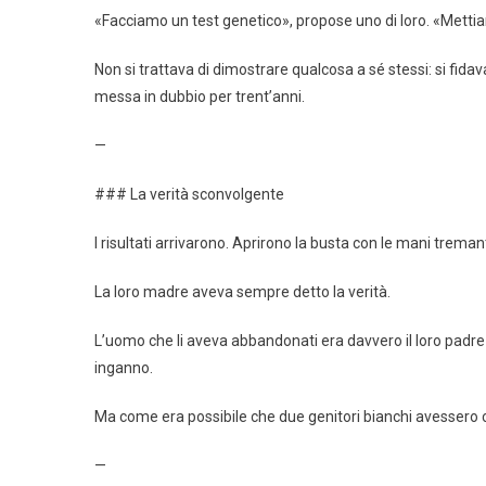
«Facciamo un test genetico», propose uno di loro. «Mettiam
Non si trattava di dimostrare qualcosa a sé stessi: si fid
messa in dubbio per trent’anni.
—
### La verità sconvolgente
I risultati arrivarono. Aprirono la busta con le mani tremant
La loro madre aveva sempre detto la verità.
L’uomo che li aveva abbandonati era davvero il loro padre
inganno.
Ma come era possibile che due genitori bianchi avessero cin
—