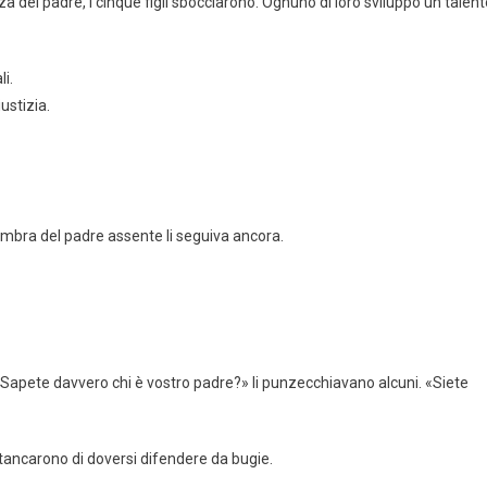
za del padre, i cinque figli sbocciarono. Ognuno di loro sviluppò un talen
li.
ustizia.
l’ombra del padre assente li seguiva ancora.
«Sapete davvero chi è vostro padre?» li punzecchiavano alcuni. «Siete
 stancarono di doversi difendere da bugie.