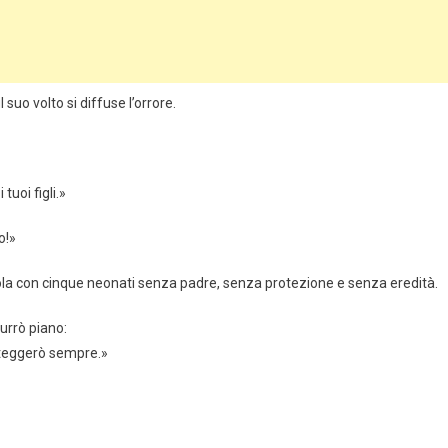
 suo volto si diffuse l’orrore.
uoi figli.»
o!»
ndola con cinque neonati senza padre, senza protezione e senza eredità.
surrò piano:
roteggerò sempre.»