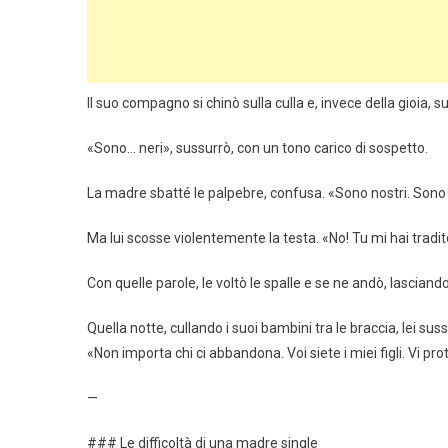
Il suo compagno si chinò sulla culla e, invece della gioia, sul
«Sono… neri», sussurrò, con un tono carico di sospetto.
La madre sbatté le palpebre, confusa. «Sono nostri. Sono i t
Ma lui scosse violentemente la testa. «No! Tu mi hai tradit
Con quelle parole, le voltò le spalle e se ne andò, lascia
Quella notte, cullando i suoi bambini tra le braccia, lei sus
«Non importa chi ci abbandona. Voi siete i miei figli. Vi p
—
### Le difficoltà di una madre single