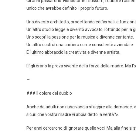
Gli anni passarono. Nonostante i sussurri, i dubbi e l’assen
unico che avrebbe definito il proprio futuro.
Uno diventò architetto, progettando edifici belli e funziona
Un altro studiò legge e diventò avvocato, lottando per la gi
Uno scoprì la passione per la musica e divenne cantante.
Un altro costruì una carriera come consulente aziendale.
E l’ultimo abbracciò la creatività e divenne artista.
I figli erano la prova vivente della forza della madre. Ma 
—
### Il dolore del dubbio
Anche da adulti non riuscivano a sfuggire alle domande. 
sicuri che vostra madre vi abbia detto la verità?»
Per anni cercarono di ignorare quelle voci. Ma alla fine si