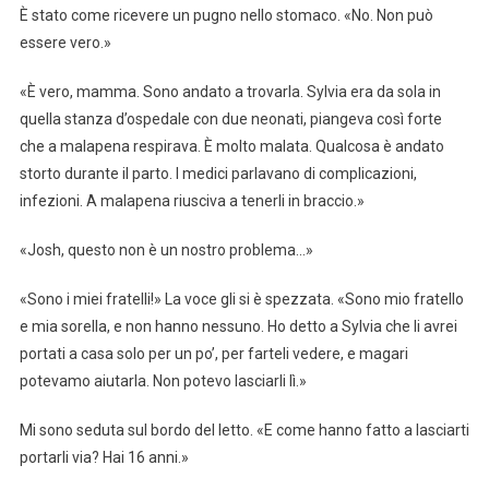
È stato come ricevere un pugno nello stomaco. «No. Non può
essere vero.»
«È vero, mamma. Sono andato a trovarla. Sylvia era da sola in
quella stanza d’ospedale con due neonati, piangeva così forte
che a malapena respirava. È molto malata. Qualcosa è andato
storto durante il parto. I medici parlavano di complicazioni,
infezioni. A malapena riusciva a tenerli in braccio.»
«Josh, questo non è un nostro problema…»
«Sono i miei fratelli!» La voce gli si è spezzata. «Sono mio fratello
e mia sorella, e non hanno nessuno. Ho detto a Sylvia che li avrei
portati a casa solo per un po’, per farteli vedere, e magari
potevamo aiutarla. Non potevo lasciarli lì.»
Mi sono seduta sul bordo del letto. «E come hanno fatto a lasciarti
portarli via? Hai 16 anni.»