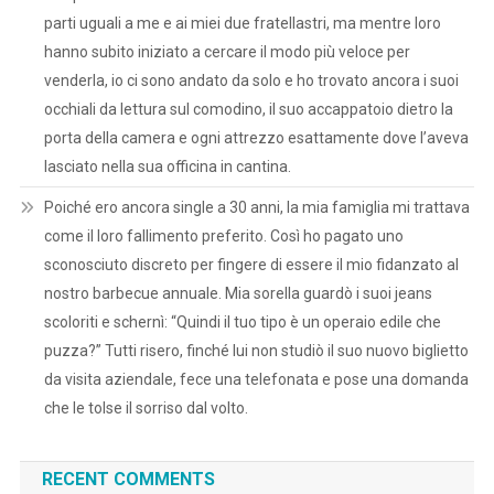
parti uguali a me e ai miei due fratellastri, ma mentre loro
hanno subito iniziato a cercare il modo più veloce per
venderla, io ci sono andato da solo e ho trovato ancora i suoi
occhiali da lettura sul comodino, il suo accappatoio dietro la
porta della camera e ogni attrezzo esattamente dove l’aveva
lasciato nella sua officina in cantina.
Poiché ero ancora single a 30 anni, la mia famiglia mi trattava
come il loro fallimento preferito. Così ho pagato uno
sconosciuto discreto per fingere di essere il mio fidanzato al
nostro barbecue annuale. Mia sorella guardò i suoi jeans
scoloriti e schernì: “Quindi il tuo tipo è un operaio edile che
puzza?” Tutti risero, finché lui non studiò il suo nuovo biglietto
da visita aziendale, fece una telefonata e pose una domanda
che le tolse il sorriso dal volto.
RECENT COMMENTS