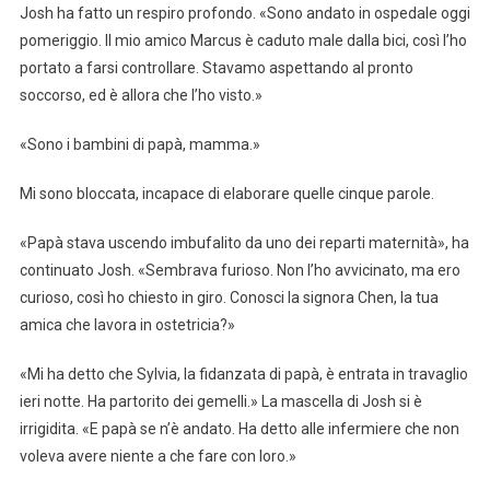
Josh ha fatto un respiro profondo. «Sono andato in ospedale oggi
pomeriggio. Il mio amico Marcus è caduto male dalla bici, così l’ho
portato a farsi controllare. Stavamo aspettando al pronto
soccorso, ed è allora che l’ho visto.»
«Sono i bambini di papà, mamma.»
Mi sono bloccata, incapace di elaborare quelle cinque parole.
«Papà stava uscendo imbufalito da uno dei reparti maternità», ha
continuato Josh. «Sembrava furioso. Non l’ho avvicinato, ma ero
curioso, così ho chiesto in giro. Conosci la signora Chen, la tua
amica che lavora in ostetricia?»
«Mi ha detto che Sylvia, la fidanzata di papà, è entrata in travaglio
ieri notte. Ha partorito dei gemelli.» La mascella di Josh si è
irrigidita. «E papà se n’è andato. Ha detto alle infermiere che non
voleva avere niente a che fare con loro.»