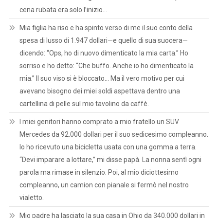
cena rubata era solo l’inizio…
Mia figlia ha riso e ha spinto verso di me il suo conto della
spesa di lusso di 1.947 dollari—e quello di sua suocera—
dicendo: “Ops, ho di nuovo dimenticato la mia carta.” Ho
sorriso e ho detto: “Che buffo. Anche io ho dimenticato la
mia.” Il suo viso si è bloccato… Ma il vero motivo per cui
avevano bisogno dei miei soldi aspettava dentro una
cartellina di pelle sul mio tavolino da caffè.
I miei genitori hanno comprato a mio fratello un SUV
Mercedes da 92.000 dollari per il suo sedicesimo compleanno.
Io ho ricevuto una bicicletta usata con una gomma a terra.
“Devi imparare a lottare,” mi disse papà. La nonna sentì ogni
parola ma rimase in silenzio. Poi, al mio diciottesimo
compleanno, un camion con pianale si fermò nel nostro
vialetto.
Mio padre ha lasciato la sua casa in Ohio da 340.000 dollari in