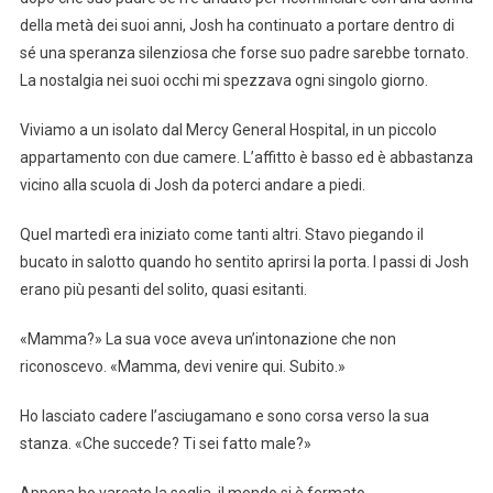
della metà dei suoi anni, Josh ha continuato a portare dentro di
sé una speranza silenziosa che forse suo padre sarebbe tornato.
La nostalgia nei suoi occhi mi spezzava ogni singolo giorno.
Viviamo a un isolato dal Mercy General Hospital, in un piccolo
appartamento con due camere. L’affitto è basso ed è abbastanza
vicino alla scuola di Josh da poterci andare a piedi.
Quel martedì era iniziato come tanti altri. Stavo piegando il
bucato in salotto quando ho sentito aprirsi la porta. I passi di Josh
erano più pesanti del solito, quasi esitanti.
«Mamma?» La sua voce aveva un’intonazione che non
riconoscevo. «Mamma, devi venire qui. Subito.»
Ho lasciato cadere l’asciugamano e sono corsa verso la sua
stanza. «Che succede? Ti sei fatto male?»
Appena ho varcato la soglia, il mondo si è fermato.