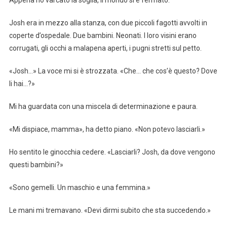
Josh era in mezzo alla stanza, con due piccoli fagotti avvolti in
coperte d’ospedale. Due bambini. Neonati. I loro visini erano
corrugati, gli occhi a malapena aperti, i pugni stretti sul petto.
«Josh…» La voce mi si è strozzata. «Che… che cos’è questo? Dove
li hai…?»
Mi ha guardata con una miscela di determinazione e paura.
«Mi dispiace, mamma», ha detto piano. «Non potevo lasciarli.»
Ho sentito le ginocchia cedere. «Lasciarli? Josh, da dove vengono
questi bambini?»
«Sono gemelli. Un maschio e una femmina.»
Le mani mi tremavano. «Devi dirmi subito che sta succedendo.»