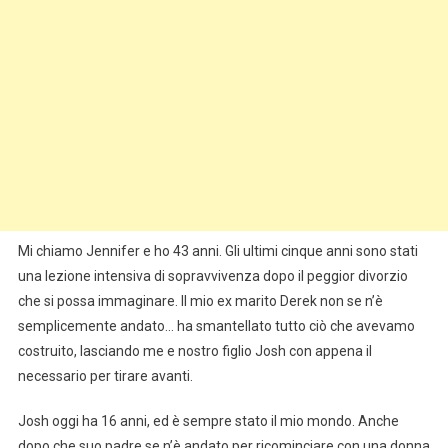
Mi chiamo Jennifer e ho 43 anni. Gli ultimi cinque anni sono stati
una lezione intensiva di sopravvivenza dopo il peggior divorzio
che si possa immaginare. Il mio ex marito Derek non se n’è
semplicemente andato… ha smantellato tutto ciò che avevamo
costruito, lasciando me e nostro figlio Josh con appena il
necessario per tirare avanti.
Josh oggi ha 16 anni, ed è sempre stato il mio mondo. Anche
dopo che suo padre se n’è andato per ricominciare con una donna