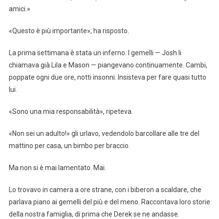
amici.»
«Questo è più importante», ha risposto.
La prima settimana è stata un inferno. I gemelli — Josh li
chiamava già Lila e Mason — piangevano continuamente. Cambi,
poppate ogni due ore, notti insonni. Insisteva per fare quasi tutto
lui.
«Sono una mia responsabilità», ripeteva.
«Non sei un adulto!» gli urlavo, vedendolo barcollare alle tre del
mattino per casa, un bimbo per braccio.
Ma non si è mai lamentato. Mai.
Lo trovavo in camera a ore strane, con i biberon a scaldare, che
parlava piano ai gemelli del più e del meno. Raccontava loro storie
della nostra famiglia, di prima che Derek se ne andasse.