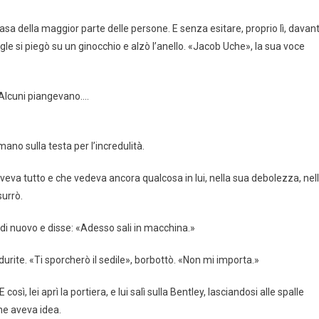
sa della maggior parte delle persone. E senza esitare, proprio lì, davant
ngle si piegò su un ginocchio e alzò l’anello. «Jacob Uche», la sua voce
 Alcuni piangevano….
ano sulla testa per l’incredulità.
aveva tutto e che vedeva ancora qualcosa in lui, nella sua debolezza, nel
surrò.
rise di nuovo e disse: «Adesso sali in macchina.»
ndurite. «Ti sporcherò il sedile», borbottò. «Non mi importa.»
ì, lei aprì la portiera, e lui salì sulla Bentley, lasciandosi alle spalle
ne aveva idea.