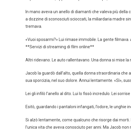
In mano aveva un anello di diamanti che valeva più della ca
a dozzine di sconosciuti scioccati, la miliardaria madre si
tremava.
«Vuoi sposarmi?» Lui rimase immobile. La gente filmava.
**Servizi di streaming di film online**
Altri ridevano. Le auto rallentavano. Una donna si mise la m
Jacob la guardò dall’alto, quella donna straordinaria che 
sua sporcizia, nel suo dolore. Annui lentamente. «Sì», sus
Lei gli infilò l’anello al dito. Lui lo fissò incredulo. Lei sor
Esitò, guardando i pantaloni infangati, l’odore, le unghie i
Si alzò lentamente, come qualcuno che risorge dai morti. E cos
l’unica vita che aveva conosciuto per anni. Ma Jacob non 