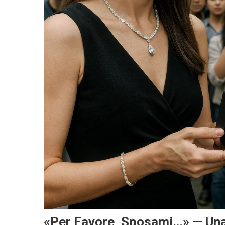
«Per Favore, Sposami…» — Una 