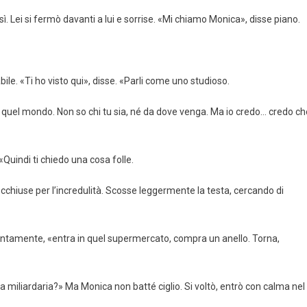
. Lei si fermò davanti a lui e sorrise. «Mi chiamo Monica», disse piano.
bile. «Ti ho visto qui», disse. «Parli come uno studioso.
n quel mondo. Non so chi tu sia, né da dove venga. Ma io credo… credo ch
«Quindi ti chiedo una cosa folle.
cchiuse per l’incredulità. Scosse leggermente la testa, cercando di
 lentamente, «entra in quel supermercato, compra un anello. Torna,
una miliardaria?» Ma Monica non batté ciglio. Si voltò, entrò con calma nel