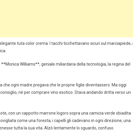
’elegante tuta color crema. I tacchi ticchettavano sicuri sul marciapiede, 
ica.
*Monica Williams**, geniale miliardaria della tecnologia, la regina del
la che ogni madre pregava che le proprie figlie diventassero. Ma oggi
el consiglio, né per comprare vino esotico. Stava andando dritta verso un
vuote, con un cappotto marrone logoro sopra una camicia verde sbiadita
igliata come una foresta, i capelli gli cadevano in ogni direzione, una
enesse tutta la sua vita. Alzò lentamente lo sguardo, confuso.