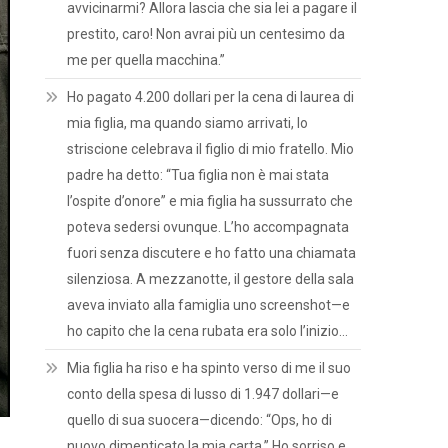
avvicinarmi? Allora lascia che sia lei a pagare il
prestito, caro! Non avrai più un centesimo da
me per quella macchina.”
Ho pagato 4.200 dollari per la cena di laurea di
mia figlia, ma quando siamo arrivati, lo
striscione celebrava il figlio di mio fratello. Mio
padre ha detto: “Tua figlia non è mai stata
l’ospite d’onore” e mia figlia ha sussurrato che
poteva sedersi ovunque. L’ho accompagnata
fuori senza discutere e ho fatto una chiamata
silenziosa. A mezzanotte, il gestore della sala
aveva inviato alla famiglia uno screenshot—e
ho capito che la cena rubata era solo l’inizio…
Mia figlia ha riso e ha spinto verso di me il suo
conto della spesa di lusso di 1.947 dollari—e
quello di sua suocera—dicendo: “Ops, ho di
nuovo dimenticato la mia carta.” Ho sorriso e