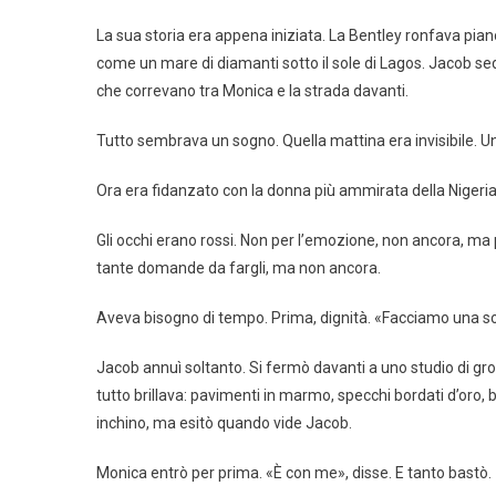
La sua storia era appena iniziata. La Bentley ronfava piano
come un mare di diamanti sotto il sole di Lagos. Jacob sede
che correvano tra Monica e la strada davanti.
Tutto sembrava un sogno. Quella mattina era invisibile. U
Ora era fidanzato con la donna più ammirata della Nigeri
Gli occhi erano rossi. Non per l’emozione, non ancora, ma 
tante domande da fargli, ma non ancora.
Aveva bisogno di tempo. Prima, dignità. «Facciamo una so
Jacob annuì soltanto. Si fermò davanti a uno studio di gr
tutto brillava: pavimenti in marmo, specchi bordati d’oro,
inchino, ma esitò quando vide Jacob.
Monica entrò per prima. «È con me», disse. E tanto bastò.