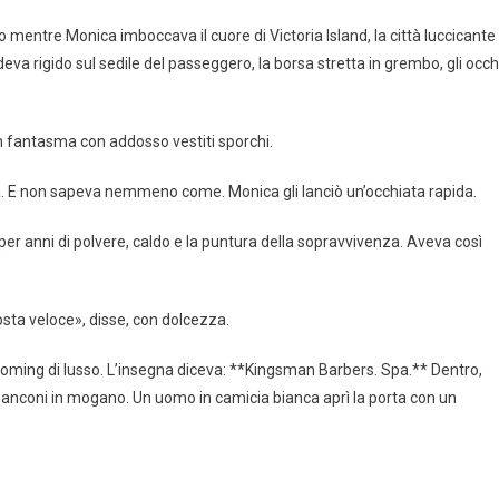
 mentre Monica imboccava il cuore di Victoria Island, la città luccicante
va rigido sul sedile del passeggero, la borsa stretta in grembo, gli occh
n fantasma con addosso vestiti sporchi.
a. E non sapeva nemmeno come. Monica gli lanciò un’occhiata rapida.
per anni di polvere, caldo e la puntura della sopravvivenza. Aveva così
sta veloce», disse, con dolcezza.
ooming di lusso. L’insegna diceva: **Kingsman Barbers. Spa.** Dentro,
 banconi in mogano. Un uomo in camicia bianca aprì la porta con un