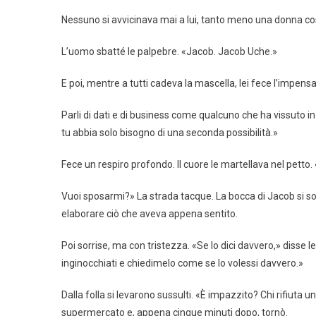
Nessuno si avvicinava mai a lui, tanto meno una donna così
L’uomo sbatté le palpebre. «Jacob. Jacob Uche.»
E poi, mentre a tutti cadeva la mascella, lei fece l’impensa
Parli di dati e di business come qualcuno che ha vissuto i
tu abbia solo bisogno di una seconda possibilità.»
Fece un respiro profondo. Il cuore le martellava nel petto. 
Vuoi sposarmi?» La strada tacque. La bocca di Jacob si so
elaborare ciò che aveva appena sentito.
Poi sorrise, ma con tristezza. «Se lo dici davvero,» disse
inginocchiati e chiedimelo come se lo volessi davvero.»
Dalla folla si levarono sussulti. «È impazzito? Chi rifiuta 
supermercato e, appena cinque minuti dopo, tornò.