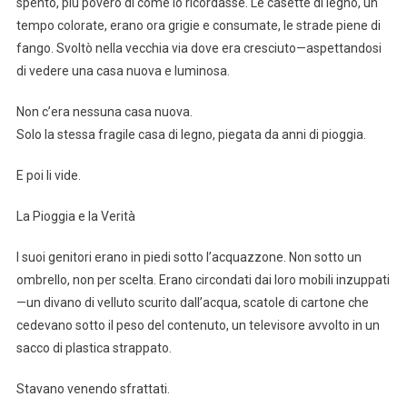
spento, più povero di come lo ricordasse. Le casette di legno, un
tempo colorate, erano ora grigie e consumate, le strade piene di
fango. Svoltò nella vecchia via dove era cresciuto—aspettandosi
di vedere una casa nuova e luminosa.
Non c’era nessuna casa nuova.
Solo la stessa fragile casa di legno, piegata da anni di pioggia.
E poi li vide.
La Pioggia e la Verità
I suoi genitori erano in piedi sotto l’acquazzone. Non sotto un
ombrello, non per scelta. Erano circondati dai loro mobili inzuppati
—un divano di velluto scurito dall’acqua, scatole di cartone che
cedevano sotto il peso del contenuto, un televisore avvolto in un
sacco di plastica strappato.
Stavano venendo sfrattati.