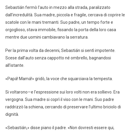
Sebastián fermò l’auto in mezzo alla strada, paralizzato
dall’incredulità. Sua madre, piccola e fragile, cercava di coprire le
scatole con le mani tremanti. Suo padre, un tempo forte e
orgoglioso, stava immobile, fissando la porta della loro casa
mentre due uomini cambiavano la serratura.
Per la prima volta da decenni, Sebastián si sentì impotente.
Scese dall’auto senza cappotto né ombrello, bagnandosi
all’istante.
«Papá! Mamá!» gridò, la voce che squarciava la tempesta.
Si voltarono—e l’espressione sui loro volti non era sollievo. Era
vergogna. Sua madre si coprì il viso con le mani. Suo padre
raddrizzò la schiena, cercando di preservare l’ultimo briciolo di
dignità.
«Sebastián,» disse piano il padre. «Non dovresti essere qui,