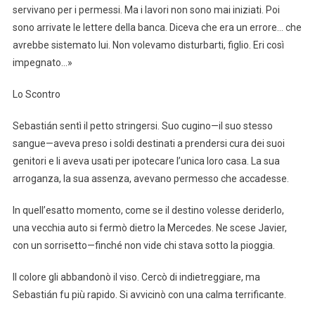
servivano per i permessi. Ma i lavori non sono mai iniziati. Poi
sono arrivate le lettere della banca. Diceva che era un errore… che
avrebbe sistemato lui. Non volevamo disturbarti, figlio. Eri così
impegnato…»
Lo Scontro
Sebastián sentì il petto stringersi. Suo cugino—il suo stesso
sangue—aveva preso i soldi destinati a prendersi cura dei suoi
genitori e li aveva usati per ipotecare l’unica loro casa. La sua
arroganza, la sua assenza, avevano permesso che accadesse.
In quell’esatto momento, come se il destino volesse deriderlo,
una vecchia auto si fermò dietro la Mercedes. Ne scese Javier,
con un sorrisetto—finché non vide chi stava sotto la pioggia.
Il colore gli abbandonò il viso. Cercò di indietreggiare, ma
Sebastián fu più rapido. Si avvicinò con una calma terrificante.