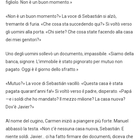
figliolo. Non è un buon momento.»
«Non è un buon momento?» La voce di Sebastián si alzò,
tremante di furia. «Che cosa sta succedendo qui?» Si voltò verso
gli uomini alla porta. «Chi siete? Che cosa state facendo alla casa
dei miei genitori?»
Uno degli uomini sollevò un documento, impassibile. «Siamo della
banca, signore. L’immobile è stato pignorato per mutuo non
pagato. Oggi è il giorno dello sfratto.»
«Mutuo?» La voce di Sebastián vacillò. «Questa casa è stata
pagata quarant’anni fa!» Si voltò verso il padre, disperato. «Papá
—e i soldi che ho mandato? Il mezzo milione? La casa nuova?
Dov’è Javier?»
Al nome del cugino, Carmen iniziò a piangere più forte. Manuel
abbassò la testa. «Non c’è nessuna casa nuova, Sebastián. E
niente soldi. Javier… ci ha fatto firmare dei documenti, diceva che