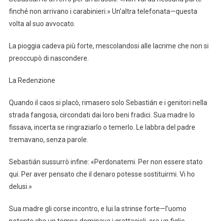
finché non arrivano i carabinieri.» Un’altra telefonata—questa
volta al suo avvocato.
La pioggia cadeva più forte, mescolandosi alle lacrime che non si
preoccupò di nascondere.
La Redenzione
Quando il caos si placò, rimasero solo Sebastián e i genitori nella
strada fangosa, circondati dai loro beni fradici. Sua madre lo
fissava, incerta se ringraziarlo o temerlo. Le labbra del padre
tremavano, senza parole.
Sebastián sussurrò infine: «Perdonatemi. Per non essere stato
qui. Per aver pensato che il denaro potesse sostituirmi. Vi ho
delusi.»
Sua madre gli corse incontro, e lui la strinse forte—l’uomo
potente che un tempo dominava i grattacieli, ora un figlio