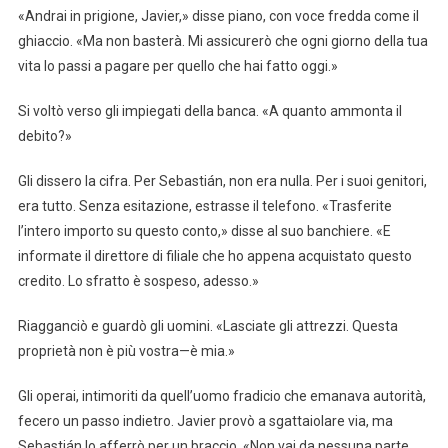
«Andrai in prigione, Javier,» disse piano, con voce fredda come il
ghiaccio. «Ma non basterà. Mi assicurerò che ogni giorno della tua
vita lo passi a pagare per quello che hai fatto oggi.»
Si voltò verso gli impiegati della banca. «A quanto ammonta il
debito?»
Gli dissero la cifra. Per Sebastián, non era nulla. Per i suoi genitori,
era tutto. Senza esitazione, estrasse il telefono. «Trasferite
l’intero importo su questo conto,» disse al suo banchiere. «E
informate il direttore di filiale che ho appena acquistato questo
credito. Lo sfratto è sospeso, adesso.»
Riagganciò e guardò gli uomini. «Lasciate gli attrezzi. Questa
proprietà non è più vostra—è mia.»
Gli operai, intimoriti da quell’uomo fradicio che emanava autorità,
fecero un passo indietro. Javier provò a sgattaiolare via, ma
Sebastián lo afferrò per un braccio. «Non vai da nessuna parte