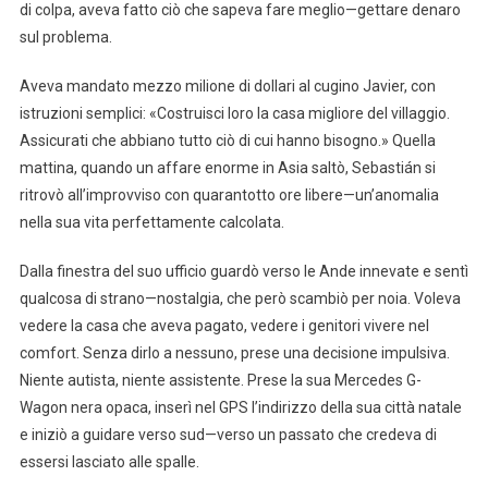
di colpa, aveva fatto ciò che sapeva fare meglio—gettare denaro
sul problema.
Aveva mandato mezzo milione di dollari al cugino Javier, con
istruzioni semplici: «Costruisci loro la casa migliore del villaggio.
Assicurati che abbiano tutto ciò di cui hanno bisogno.» Quella
mattina, quando un affare enorme in Asia saltò, Sebastián si
ritrovò all’improvviso con quarantotto ore libere—un’anomalia
nella sua vita perfettamente calcolata.
Dalla finestra del suo ufficio guardò verso le Ande innevate e sentì
qualcosa di strano—nostalgia, che però scambiò per noia. Voleva
vedere la casa che aveva pagato, vedere i genitori vivere nel
comfort. Senza dirlo a nessuno, prese una decisione impulsiva.
Niente autista, niente assistente. Prese la sua Mercedes G-
Wagon nera opaca, inserì nel GPS l’indirizzo della sua città natale
e iniziò a guidare verso sud—verso un passato che credeva di
essersi lasciato alle spalle.