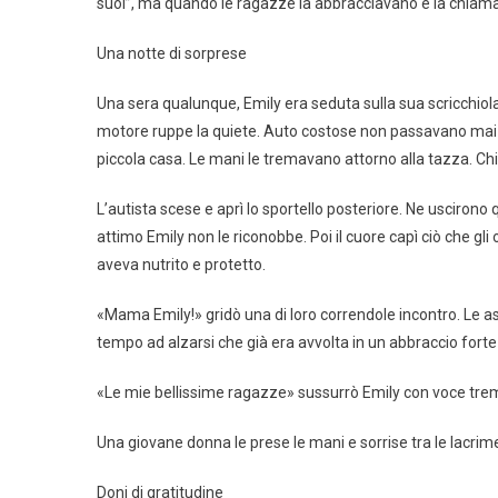
suoi”, ma quando le ragazze la abbracciavano e la chiam
Una notte di sorprese
Una sera qualunque, Emily era seduta sulla sua scricchiol
motore ruppe la quiete. Auto costose non passavano mai p
piccola casa. Le mani le tremavano attorno alla tazza. Ch
L’autista scese e aprì lo sportello posteriore. Ne uscirono
attimo Emily non le riconobbe. Poi il cuore capì ciò che 
aveva nutrito e protetto.
«Mama Emily!» gridò una di loro correndole incontro. Le as
tempo ad alzarsi che già era avvolta in un abbraccio forte 
«Le mie bellissime ragazze» sussurrò Emily con voce tre
Una giovane donna le prese le mani e sorrise tra le lacrim
Doni di gratitudine