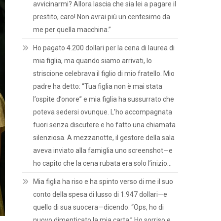
avvicinarmi? Allora lascia che sia lei a pagare il
prestito, caro! Non avrai più un centesimo da
me per quella macchina.”
Ho pagato 4.200 dollari per la cena di laurea di
mia figlia, ma quando siamo arrivati, lo
striscione celebrava il figlio di mio fratello. Mio
padre ha detto: “Tua figlia non è mai stata
l’ospite d’onore” e mia figlia ha sussurrato che
poteva sedersi ovunque. L’ho accompagnata
fuori senza discutere e ho fatto una chiamata
silenziosa. A mezzanotte, il gestore della sala
aveva inviato alla famiglia uno screenshot—e
ho capito che la cena rubata era solo l’inizio…
Mia figlia ha riso e ha spinto verso di me il suo
conto della spesa di lusso di 1.947 dollari—e
quello di sua suocera—dicendo: “Ops, ho di
nuovo dimenticato la mia carta.” Ho sorriso e