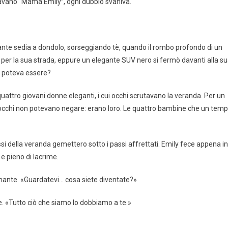
avano “Mama Emily”, ogni dubbio svaniva.
ante sedia a dondolo, sorseggiando tè, quando il rombo profondo di un
er la sua strada, eppure un elegante SUV nero si fermò davanti alla s
i poteva essere?
 quattro giovani donne eleganti, i cui occhi scrutavano la veranda. Per un
gli occhi non potevano negare: erano loro. Le quattro bambine che un tem
si della veranda gemettero sotto i passi affrettati. Emily fece appena in
e pieno di lacrime.
mante. «Guardatevi… cosa siete diventate?»
e. «Tutto ciò che siamo lo dobbiamo a te.»