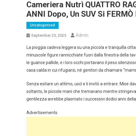
Cameriera Nutrì QUATTRO RA
ANNI Dopo, Un SUV Si FERMÒ 
Uncategorized
Admin
September 25, 2025
La pioggia cadeva leggera su una piccola e tranquilla cittad
minuscole figure rannicchiate fuori dalla finestra della tavo
le guance pallide, e i loro occhi portavano il peso silenzio
casa calda in cui rifugiarsi, né genitori da chiamare “ma
Senza esitare un attimo, uscì e li invitò a entrare. Mise da
soltanto, le piccole mani che tremavano mentre stringeva
gentilezza avrebbe plasmato i successivi dodici anni della 
Advertisements