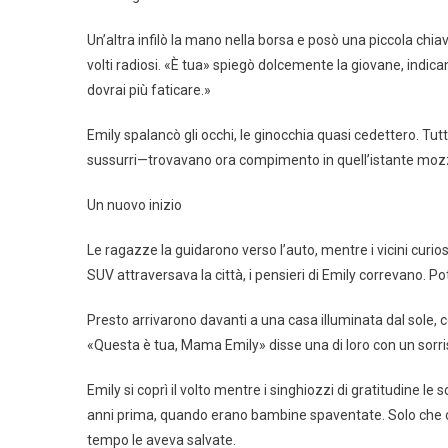
Un’altra infilò la mano nella borsa e posò una piccola chiav
volti radiosi. «È tua» spiegò dolcemente la giovane, indi
dovrai più faticare.»
Emily spalancò gli occhi, le ginocchia quasi cedettero. Tutt
sussurri—trovavano ora compimento in quell’istante mozz
Un nuovo inizio
Le ragazze la guidarono verso l’auto, mentre i vicini curio
SUV attraversava la città, i pensieri di Emily correvano. 
Presto arrivarono davanti a una casa illuminata dal sole, co
«Questa è tua, Mama Emily» disse una di loro con un sorri
Emily si coprì il volto mentre i singhiozzi di gratitudine 
anni prima, quando erano bambine spaventate. Solo che or
tempo le aveva salvate.