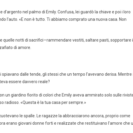
e d’argento nel palmo di Emily. Confusa, lei guardò la chiave e poi i loro
cando l’auto. «E non è tutto. Ti abbiamo comprato una nuova casa. Non
e quelle notti di sacrifici—rammendare vestiti, saltare pasti, sopportare i
afiato di amore.
si spiavano dalle tende, gli stessi che un tempo l’avevano derisa. Mentre i
Poteva essere davvero reale?
n un giardino fiorito di colori che Emily aveva ammirato solo sulle rivist
so radioso. «Questa è la tua casa per sempre.»
le scuotevano le spalle. Le ragazze la abbracciarono ancora, proprio come
a erano giovani donne forti e realizzate che restituivano l’amore che 