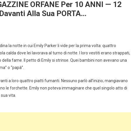
GAZZINE ORFANE Per 10 ANNI — 12
Davanti Alla Sua PORTA…
ina la notte in cui Emily Parker li vide per la prima volta: quattro
la calda dove lei lavorava al turno di notte. I loro vestiti erano strappati,
so della fame. Il petto di Emily si strinse. Quei bambini non avevano una
mma” o “papà”.
vanti a loro quattro piatti fumanti. Nessuno parlò all’inizio; mangiavano
no le forchette. Emily non poteva immaginare che quel singolo atto di
sua vita.