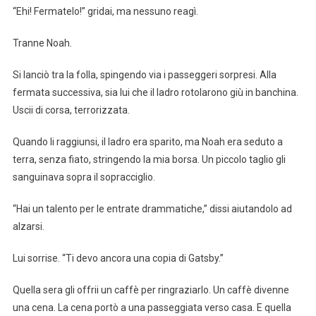
“Ehi! Fermatelo!” gridai, ma nessuno reagì.
Tranne Noah.
Si lanciò tra la folla, spingendo via i passeggeri sorpresi. Alla
fermata successiva, sia lui che il ladro rotolarono giù in banchina.
Uscii di corsa, terrorizzata.
Quando li raggiunsi, il ladro era sparito, ma Noah era seduto a
terra, senza fiato, stringendo la mia borsa. Un piccolo taglio gli
sanguinava sopra il sopracciglio.
“Hai un talento per le entrate drammatiche,” dissi aiutandolo ad
alzarsi.
Lui sorrise. “Ti devo ancora una copia di Gatsby.”
Quella sera gli offrii un caffè per ringraziarlo. Un caffè divenne
una cena. La cena portò a una passeggiata verso casa. E quella