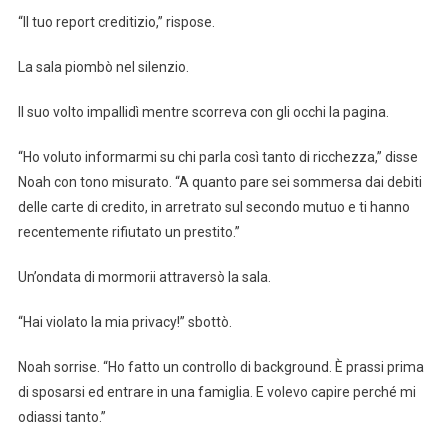
“Il tuo report creditizio,” rispose.
La sala piombò nel silenzio.
Il suo volto impallidì mentre scorreva con gli occhi la pagina.
“Ho voluto informarmi su chi parla così tanto di ricchezza,” disse
Noah con tono misurato. “A quanto pare sei sommersa dai debiti
delle carte di credito, in arretrato sul secondo mutuo e ti hanno
recentemente rifiutato un prestito.”
Un’ondata di mormorii attraversò la sala.
“Hai violato la mia privacy!” sbottò.
Noah sorrise. “Ho fatto un controllo di background. È prassi prima
di sposarsi ed entrare in una famiglia. E volevo capire perché mi
odiassi tanto.”