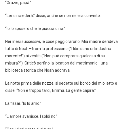
“Grazie, papà.”
“Lei si ricrederà,” disse, anche se non ne era convinto.
“Io lo sposerò che le piaccia o no.”
Nei mesi successivi, le cose peggiorarono. Mia madre derideva
tutto di Noah—from la professione (“I libri sono un’industria
morente!”) ai vestiti (“Non può comprarsi qualcosa di su
misura?”). Criticò perfino la location del matrimonio—una
biblioteca storica che Noah adorava.
La notte prima delle nozze, si sedette sul bordo del mio letto e
disse: “Non è troppo tardi, Emma. La gente capirà.”
La fissai. “Io lo amo.”
“L’amore svanisce. I soldi no.”