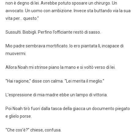
non è degno di lei. Avrebbe potuto sposare un chirurgo. Un
avvocato. Un uomo con ambizione. Invece sta buttando via la sua
vita per… questo.”
Sussulti. Bisbigli. Perfino l’officiante restò di sasso.
Mio padre sembrava mortificato. Io ero piantata lì, incapace di
muovermi.
Allora Noah mi strinse piano la mano e si voltò verso di lei.
“Hai ragione,” disse con calma. “Lei merita il meglio.”
L’espressione di mia madre ebbe un lampo di vittoria.
Poi Noah tirò fuori dalla tasca della giacca un documento piegato
e glielo porse.
“Che cos’è?” chiese, confusa.