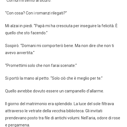
“Con lui mi sento al sicuro.”
“Con cosa? Con i romanzi rilegati?”
Mi alzai in piedi. “Papà mi ha cresciuta per inseguire la felicità. È
quello che sto facendo.”
Sospirò. “Domani mi comporterò bene. Ma non dire che non ti
avevo avvertita.”
“Promettimi solo che non farai scenate.”
Si portò la mano al petto. “Solo ciò che è meglio per te.”
Quello avrebbe dovuto essere un campanello d’allarme.
Il giorno del matrimonio era splendido. La luce del sole filtrava
attraverso le vetrate della vecchia biblioteca. Gli invitati
prendevano posto tra file di antichi volumi. Nell’aria, odore di rose
e pergamena.