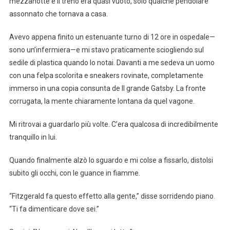
mezzanotte e il treno era quasi vuoto, solo qualche pendolare
assonnato che tornava a casa.
Avevo appena finito un estenuante turno di 12 ore in ospedale—
sono un’infermiera—e mi stavo praticamente sciogliendo sul
sedile di plastica quando lo notai. Davanti a me sedeva un uomo
con una felpa scolorita e sneakers rovinate, completamente
immerso in una copia consunta de Il grande Gatsby. La fronte
corrugata, la mente chiaramente lontana da quel vagone.
Mi ritrovai a guardarlo più volte. C’era qualcosa di incredibilmente
tranquillo in lui.
Quando finalmente alzò lo sguardo e mi colse a fissarlo, distolsi
subito gli occhi, con le guance in fiamme.
“Fitzgerald fa questo effetto alla gente,” disse sorridendo piano.
“Ti fa dimenticare dove sei.”