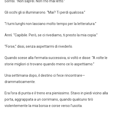
Sorrisi. “Non saprei. Non l’ho mai letto.”
Gli occhi gli si illuminarono. “Mai? Ti perdi qualcosa.”
“I turni lunghi non lasciano molto tempo per la letteratura.”
Annì. “Capibile. Però, se ci rivediamo, ti presto la mia copia.”
“Forse,” dissi, senza aspettarmi di rivederlo.
Quando scese alla fermata successiva, si voltò e disse: “A volte le
storie migliori ci trovano quando meno ce lo aspettiamo.”
Una settimana dopo, il destino ci fece rincontrare—
drammaticamente.
Era l’ora di punta e il treno era pienissimo. Stavo in piedi vicino alla
porta, aggrappata a un corrimano, quando qualcuno tirò
violentemente la mia borsa e corse verso l’uscita.