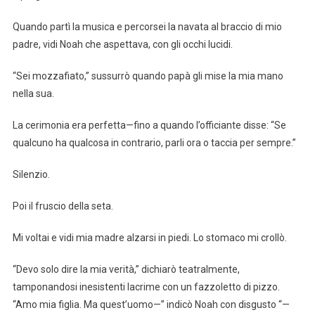
Quando partì la musica e percorsei la navata al braccio di mio
padre, vidi Noah che aspettava, con gli occhi lucidi.
“Sei mozzafiato,” sussurrò quando papà gli mise la mia mano
nella sua.
La cerimonia era perfetta—fino a quando l’officiante disse: “Se
qualcuno ha qualcosa in contrario, parli ora o taccia per sempre.”
Silenzio.
Poi il fruscio della seta.
Mi voltai e vidi mia madre alzarsi in piedi. Lo stomaco mi crollò.
“Devo solo dire la mia verità,” dichiarò teatralmente,
tamponandosi inesistenti lacrime con un fazzoletto di pizzo.
“Amo mia figlia. Ma quest’uomo—” indicò Noah con disgusto “—