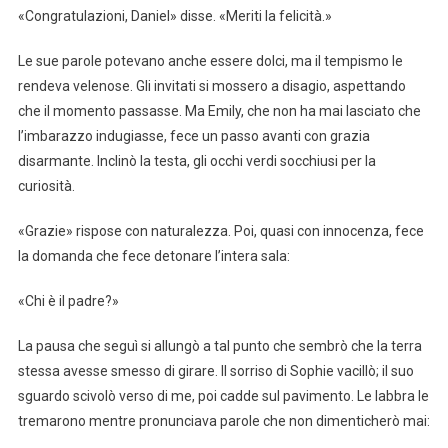
«Congratulazioni, Daniel» disse. «Meriti la felicità.»
Le sue parole potevano anche essere dolci, ma il tempismo le
rendeva velenose. Gli invitati si mossero a disagio, aspettando
che il momento passasse. Ma Emily, che non ha mai lasciato che
l’imbarazzo indugiasse, fece un passo avanti con grazia
disarmante. Inclinò la testa, gli occhi verdi socchiusi per la
curiosità.
«Grazie» rispose con naturalezza. Poi, quasi con innocenza, fece
la domanda che fece detonare l’intera sala:
«Chi è il padre?»
La pausa che seguì si allungò a tal punto che sembrò che la terra
stessa avesse smesso di girare. Il sorriso di Sophie vacillò; il suo
sguardo scivolò verso di me, poi cadde sul pavimento. Le labbra le
tremarono mentre pronunciava parole che non dimenticherò mai: