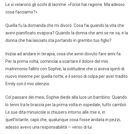
Le si velarono gli occhi di lacrime. «Forse hai ragione. Ma adesso
cosa facciamo?»
Quella fu la domanda che mi divorò. Cosa fai quando la vita che
avevi pianificato evapora? Quando la donna che ami se ne va, e la
donna che hai lasciato sta portando in grembo tuo figlio?
Iniziai ad andare in terapia, cosa che avrei dovuto fare anni fa.
Per la prima volta, cominciai a scartare il dolore del mio
matrimonio fallito con Sophie, la solitudine che ci aveva spinti di
nuovo insieme per quella notte, e il senso di colpa per aver tradito
Emily con il mio silenzio.
Col passare dei mesi, Sophie diede alla luce un bambino. Quando
lo tenni tra le braccia per la prima volta in ospedale, tutto cambiò.
Le sue dita minuscole si chiusero intorno alle mie e, in
quell’istante, capii che, qualunque cosa fosse andata in pezzi,
adesso avevo una responsabilità — verso di lui.