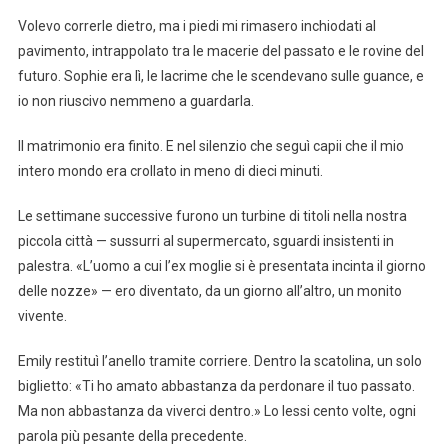
Volevo correrle dietro, ma i piedi mi rimasero inchiodati al
pavimento, intrappolato tra le macerie del passato e le rovine del
futuro. Sophie era lì, le lacrime che le scendevano sulle guance, e
io non riuscivo nemmeno a guardarla.
Il matrimonio era finito. E nel silenzio che seguì capii che il mio
intero mondo era crollato in meno di dieci minuti.
Le settimane successive furono un turbine di titoli nella nostra
piccola città — sussurri al supermercato, sguardi insistenti in
palestra. «L’uomo a cui l’ex moglie si è presentata incinta il giorno
delle nozze» — ero diventato, da un giorno all’altro, un monito
vivente.
Emily restituì l’anello tramite corriere. Dentro la scatolina, un solo
biglietto: «Ti ho amato abbastanza da perdonare il tuo passato.
Ma non abbastanza da viverci dentro.» Lo lessi cento volte, ogni
parola più pesante della precedente.