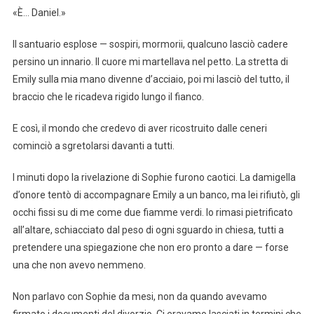
«È… Daniel.»
Il santuario esplose — sospiri, mormorii, qualcuno lasciò cadere
persino un innario. Il cuore mi martellava nel petto. La stretta di
Emily sulla mia mano divenne d’acciaio, poi mi lasciò del tutto, il
braccio che le ricadeva rigido lungo il fianco.
E così, il mondo che credevo di aver ricostruito dalle ceneri
cominciò a sgretolarsi davanti a tutti.
I minuti dopo la rivelazione di Sophie furono caotici. La damigella
d’onore tentò di accompagnare Emily a un banco, ma lei rifiutò, gli
occhi fissi su di me come due fiamme verdi. Io rimasi pietrificato
all’altare, schiacciato dal peso di ogni sguardo in chiesa, tutti a
pretendere una spiegazione che non ero pronto a dare — forse
una che non avevo nemmeno.
Non parlavo con Sophie da mesi, non da quando avevamo
firmato i documenti del divorzio. Ci eravamo lasciati in termini che