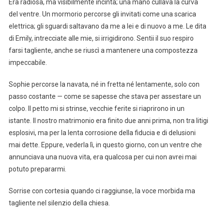
Era radiosa, ma visibilmente incinta; una mano cullava la curva
del ventre. Un mormorio percorse gli invitati come una scarica
elettrica; gli sguardi saltavano da me a lei e di nuovo a me. Le dita
di Emily, intrecciate alle mie, si irrigidirono. Sentii il suo respiro
farsi tagliente, anche se riuscì a mantenere una compostezza
impeccabile.
Sophie percorse la navata, né in fretta né lentamente, solo con
passo costante — come se sapesse che stava per assestare un
colpo. Il petto mi si strinse, vecchie ferite si riaprirono in un
istante. Il nostro matrimonio era finito due anni prima, non tra litigi
esplosivi, ma per la lenta corrosione della fiducia e di delusioni
mai dette. Eppure, vederla lì, in questo giorno, con un ventre che
annunciava una nuova vita, era qualcosa per cui non avrei mai
potuto prepararmi.
Sorrise con cortesia quando ci raggiunse, la voce morbida ma
tagliente nel silenzio della chiesa.