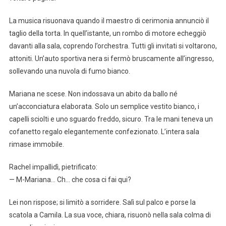
La musica risuonava quando il maestro di cerimonia annunciò il
taglio della torta. In quell’istante, un rombo di motore echeggiò
davanti alla sala, coprendo l’orchestra. Tutti gli invitati si voltarono,
attoniti. Un’auto sportiva nera si fermò bruscamente all’ingresso,
sollevando una nuvola di fumo bianco.
Mariana ne scese. Non indossava un abito da ballo né
un’acconciatura elaborata. Solo un semplice vestito bianco, i
capelli sciolti e uno sguardo freddo, sicuro. Tra le mani teneva un
cofanetto regalo elegantemente confezionato. L’intera sala
rimase immobile.
Rachel impallidì, pietrificato:
— M-Mariana… Ch… che cosa ci fai qui?
Lei non rispose; si limitò a sorridere. Salì sul palco e porse la
scatola a Camila. La sua voce, chiara, risuonò nella sala colma di