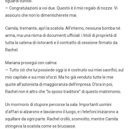
sguardi curiosi:
— Congratulazioni a voi due. Questo è il mio regalo di nozze. Vi
assicuro che non lo dimenticherete mai.
Camila, tremante, aprì la scatola. All’interno, nessuna bomba né
arma, ma una risma di documenti ufficiali: i titoli di proprietà di
tutta la catena di ristoranti e il contratto di cessione firmato da
Rachel.
Mariana proseguì con calma:
— Tutto ciò che lui possiede oggi si è costruito sui miei sacrifici, sul
mio capitale e sui miei sforzi. Ma ho già venduto tutte le mie
quote all’azionista di maggioranza dell’impresa. D’ora in poi,
Rachel non è altro che “lo sposo traditore” di questo matrimonio.
Un mormorio di stupore percorse la sala. Importanti uomini
d’affari si alzarono e lasciarono il luogo, e i telefoni iniziarono a
squillare da ogni parte. Rachel crollò, sconvolto, mentre Camila
stringeva la scatola come se bruciasse.