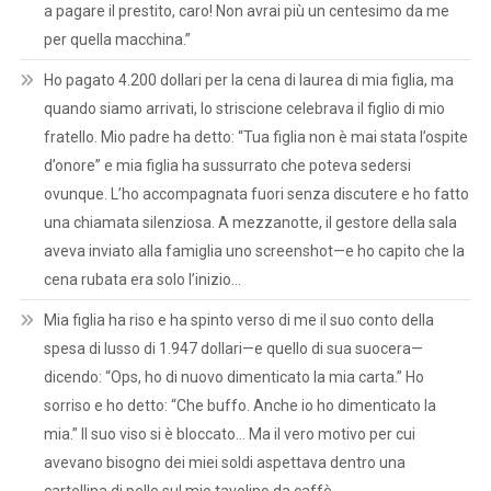
a pagare il prestito, caro! Non avrai più un centesimo da me
per quella macchina.”
Ho pagato 4.200 dollari per la cena di laurea di mia figlia, ma
quando siamo arrivati, lo striscione celebrava il figlio di mio
fratello. Mio padre ha detto: “Tua figlia non è mai stata l’ospite
d’onore” e mia figlia ha sussurrato che poteva sedersi
ovunque. L’ho accompagnata fuori senza discutere e ho fatto
una chiamata silenziosa. A mezzanotte, il gestore della sala
aveva inviato alla famiglia uno screenshot—e ho capito che la
cena rubata era solo l’inizio…
Mia figlia ha riso e ha spinto verso di me il suo conto della
spesa di lusso di 1.947 dollari—e quello di sua suocera—
dicendo: “Ops, ho di nuovo dimenticato la mia carta.” Ho
sorriso e ho detto: “Che buffo. Anche io ho dimenticato la
mia.” Il suo viso si è bloccato… Ma il vero motivo per cui
avevano bisogno dei miei soldi aspettava dentro una