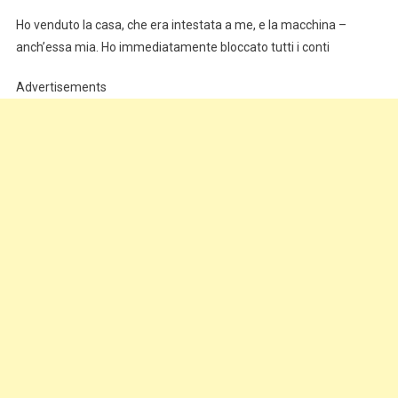
Ho venduto la casa, che era intestata a me, e la macchina –
anch’essa mia. Ho immediatamente bloccato tutti i conti
Advertisements