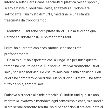
Intorno al letto c’era il caos: sacchetti di plastica, vestiti sporchi,
scatole vuote di medicine, carte, spazzatura. L’odore era
soffocante – un misto di muffa, medicinali e una stanza
trascurata da troppo tempo.
– Mamma… – mi sono precipitata da lei. – Cosa succede qui?
Perché sei ridotta così? Ti ho mandato i soldi!
Lei mi ha guardato con occhi stanchi e ha sospirato
profondamente:
– Figlia mia… ti ho aspettata così a lungo. Ma per tutto questo
tempo ho vissuto da sola. Tua sorella… veniva raramente. I tuoi
soldi, non li ho mai visti. Ho vissuto solo con la mia pensione. Con
quella ho comprato le medicine, un po’ di cibo… Il resto – ho fatto
tutto da sola, sempre sola.
Faticavo a credere alle mie orecchie. Quindi in tutti quei tre anni,
mentre io lavoravo e mandavo ogni centesimo a casa, mia sorella
si era semplicemente tenuta i soldi per sé? Non si era occupata di