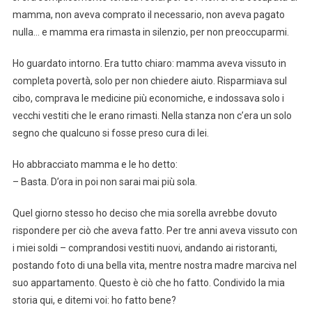
mamma, non aveva comprato il necessario, non aveva pagato
nulla… e mamma era rimasta in silenzio, per non preoccuparmi.
Ho guardato intorno. Era tutto chiaro: mamma aveva vissuto in
completa povertà, solo per non chiedere aiuto. Risparmiava sul
cibo, comprava le medicine più economiche, e indossava solo i
vecchi vestiti che le erano rimasti. Nella stanza non c’era un solo
segno che qualcuno si fosse preso cura di lei.
Ho abbracciato mamma e le ho detto:
– Basta. D’ora in poi non sarai mai più sola.
Quel giorno stesso ho deciso che mia sorella avrebbe dovuto
rispondere per ciò che aveva fatto. Per tre anni aveva vissuto con
i miei soldi – comprandosi vestiti nuovi, andando ai ristoranti,
postando foto di una bella vita, mentre nostra madre marciva nel
suo appartamento. Questo è ciò che ho fatto. Condivido la mia
storia qui, e ditemi voi: ho fatto bene?