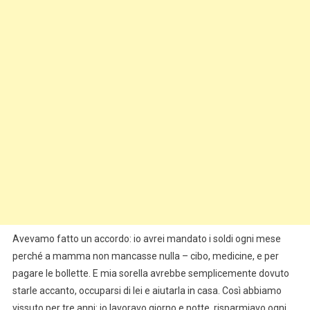
Avevamo fatto un accordo: io avrei mandato i soldi ogni mese
perché a mamma non mancasse nulla – cibo, medicine, e per
pagare le bollette. E mia sorella avrebbe semplicemente dovuto
starle accanto, occuparsi di lei e aiutarla in casa. Così abbiamo
vissuto per tre anni: io lavoravo giorno e notte, risparmiavo ogni