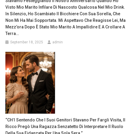
Stavamo Festeggiando Il Nostro Anniversario Quando Ho
Visto Mio Marito Infilare Di Nascosto Qualcosa Nel Mio Drink.
In Silenzio, Ho Scambiato Il Bicchiere Con Sua Sorella, Che
Non Mi Ha Mai Sopportata. Mi Aspettavo Che Reagisse Lei, Ma
Mezz’ora Dopo È Stato Mio Marito A Impallidire E A Crollare A
Terra…
September 18, 2025
admin
“CH1 Sentendo Che I Suoi Genitori Stavano Per Fargli Visita, Il
Ricco Pregò Una Ragazza Senzatetto Di Interpretare Il Ruolo
Della Sua Fidanzata Per Una Sola Sera.”