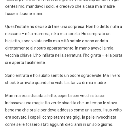
centesimo, mandavo i soldi, e credevo che a casa mia madre
fosse in buone mani.
Quest’estate ho deciso di fare una sorpresa. Non ho detto nulla a
nessuno – né a mamma, né a mia sorella. Ho comprato un
biglietto, sono volata nella mia città natale e sono andata
direttamente al nostro appartamento. In mano avevo la mia
vecchia chiave. L’ho infilata nella serratura, l’ho girata – e la porta
si è aperta facilmente.
Sono entrata e ho subito sentito un odore sgradevole. Ma il vero
shock è arrivato quando ho visto la stanza di mia madre.
Mamma era sdraiata a letto, coperta con vecchi stracci.
Indossava una maglietta verde sbiadita che un tempo le stava
bene ma che ora le pendeva addosso come un sacco. Il suo volto
era scavato, i capelli completamente grigi, la pelle invecchiata
come se le fossero stati aggiunti dieci anni in un solo giorno.