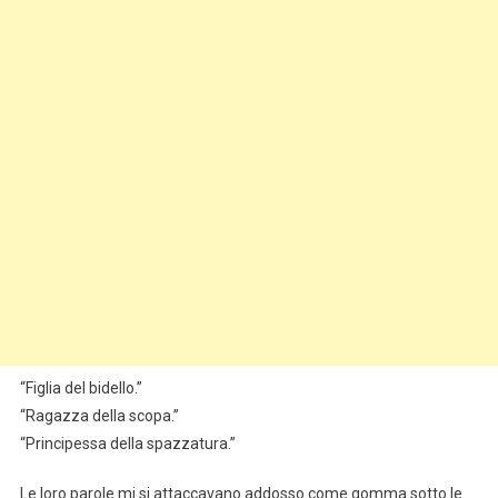
“Figlia del bidello.”
“Ragazza della scopa.”
“Principessa della spazzatura.”
Le loro parole mi si attaccavano addosso come gomma sotto le