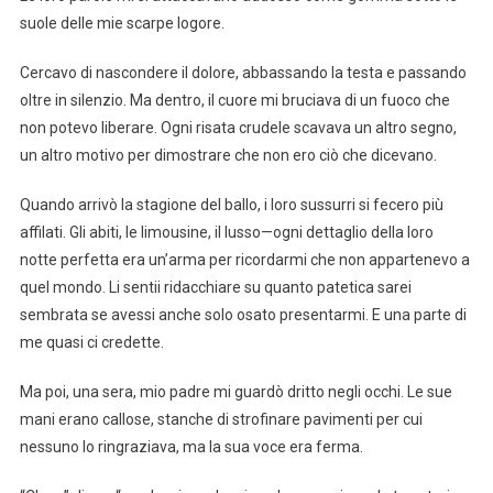
suole delle mie scarpe logore.
Cercavo di nascondere il dolore, abbassando la testa e passando
oltre in silenzio. Ma dentro, il cuore mi bruciava di un fuoco che
non potevo liberare. Ogni risata crudele scavava un altro segno,
un altro motivo per dimostrare che non ero ciò che dicevano.
Quando arrivò la stagione del ballo, i loro sussurri si fecero più
affilati. Gli abiti, le limousine, il lusso—ogni dettaglio della loro
notte perfetta era un’arma per ricordarmi che non appartenevo a
quel mondo. Li sentii ridacchiare su quanto patetica sarei
sembrata se avessi anche solo osato presentarmi. E una parte di
me quasi ci credette.
Ma poi, una sera, mio padre mi guardò dritto negli occhi. Le sue
mani erano callose, stanche di strofinare pavimenti per cui
nessuno lo ringraziava, ma la sua voce era ferma.