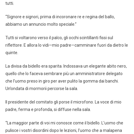
tutti.
“Signore e signori, prima di incoronare re e regina del ballo,
abbiamo un annuncio molto speciale.”
Tutti si voltarono verso il palco, gli occhi scintillanti fissi sul
riflettore. E allora lo vidi—mio padre—camminare fuori da dietro le
quinte.
La divisa da bidello era sparita. Indossava un elegante abito nero,
quello che lo faceva sembrare più un amministratore delegato
che l’uomo preso in giro per aver pulito la gomma dai banchi.
Un’ondata di mormorii percorse la sala.
Il presidente del comitato gli porse il microfono. La voce di mio
padre, ferma e profonda, si diffuse nella sala.
“La maggior parte di voi mi conosce come il bidello. L’uomo che
pulisce i vostri disordini dopo le lezioni, l’uomo che a malapena