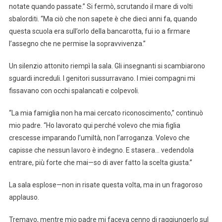
notate quando passate.” Si fermò, scrutando il mare di volti
sbalorditi. “Ma ciò che non sapete è che dieci anni fa, quando
questa scuola era sull’orlo della bancarotta, fui io a firmare
l’assegno che ne permise la sopravvivenza.”
Un silenzio attonito riempì la sala. Gli insegnanti si scambiarono
sguardi increduli. I genitori sussurravano. I miei compagni mi
fissavano con occhi spalancati e colpevoli.
“La mia famiglia non ha mai cercato riconoscimento,” continuò
mio padre. “Ho lavorato qui perché volevo che mia figlia
crescesse imparando l’umiltà, non l’arroganza. Volevo che
capisse che nessun lavoro è indegno. E stasera… vedendola
entrare, più forte che mai—so di aver fatto la scelta giusta.”
La sala esplose—non in risate questa volta, ma in un fragoroso
applauso.
Tremavo, mentre mio padre mi faceva cenno di raggiungerlo sul