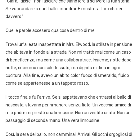
“Clara,” disse, “non lasciare che siano loro a scrivere la tua storia.
Se vuoi andare a quel ballo, ci andrai. E mostrerai loro chi sei
davvero.”
Quelle parole accesero qualcosa dentro di me.
Trovai un’alleata inaspettata in Mrs. Elwood, la stilista in pensione
che abitava in fondo alla strada. Non mi trattò mai come un caso
di beneficenza, ma come una collaboratrice. Insieme, notte dopo
notte, cucimmo non solo tessuto, ma dignità e sfida in ogni
cucitura. Alla fine, avevo un abito color fuoco di smeraldo, fluido
come se appartenesse a un tappeto rosso.
Il tocco finale fu l’arrivo. Se si aspettavano che entrassi al ballo di
nascosto, stavano per rimanere senza fiato. Un vecchio amico di
mio padre mi prestò una limousine. Non un vestito usato. Non un
passaggio di seconda mano. Una vera limousine.
Così, la sera del ballo, non camminai. Arrivai. Gli occhi orgogliosi di