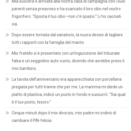
Mia suocera è arrivata alla nostra casa di campagna con i suoi
parenti senza preavviso e ha scaricato il loro cibo nel nostro
frigorifero: “Sposta il tuo cibo—non c’è spazio.” Li ho cacciati
via.
Dopo essere tornata dal sanatorio, la nuora decise di tagliare
tutti i rapporti con la famiglia del marito.
Mio fratello si è presentato con un’ingiunzione del tribunale
falsa e un seggiolino auto vuoto, dicendo che avrebbe preso il
mio bambino…
La tavola dell’anniversario era apparecchiata con porcellana
pregiata per tutti tranne che per me. La mamma mi diede un
piatto di plastica, indicò un posto in fondo e sussurrò: “Sai qual
è il tuo posto, tesoro.”
Cinque minuti dopo il mio divorzio, mio padre mi ordinò di
cambiare il PIN-felicia