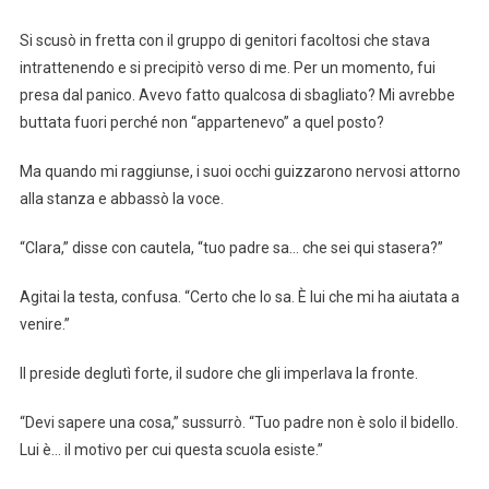
Si scusò in fretta con il gruppo di genitori facoltosi che stava
intrattenendo e si precipitò verso di me. Per un momento, fui
presa dal panico. Avevo fatto qualcosa di sbagliato? Mi avrebbe
buttata fuori perché non “appartenevo” a quel posto?
Ma quando mi raggiunse, i suoi occhi guizzarono nervosi attorno
alla stanza e abbassò la voce.
“Clara,” disse con cautela, “tuo padre sa… che sei qui stasera?”
Agitai la testa, confusa. “Certo che lo sa. È lui che mi ha aiutata a
venire.”
Il preside deglutì forte, il sudore che gli imperlava la fronte.
“Devi sapere una cosa,” sussurrò. “Tuo padre non è solo il bidello.
Lui è… il motivo per cui questa scuola esiste.”