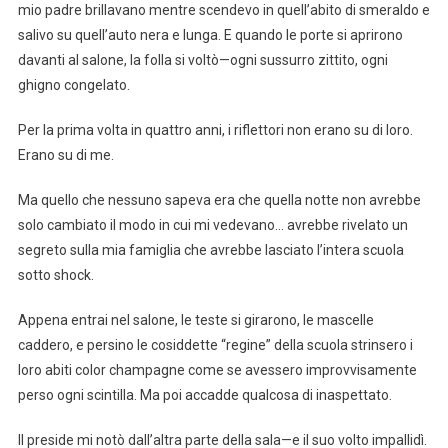
mio padre brillavano mentre scendevo in quell’abito di smeraldo e
salivo su quell’auto nera e lunga. E quando le porte si aprirono
davanti al salone, la folla si voltò—ogni sussurro zittito, ogni
ghigno congelato.
Per la prima volta in quattro anni, i riflettori non erano su di loro.
Erano su di me.
Ma quello che nessuno sapeva era che quella notte non avrebbe
solo cambiato il modo in cui mi vedevano… avrebbe rivelato un
segreto sulla mia famiglia che avrebbe lasciato l’intera scuola
sotto shock.
Appena entrai nel salone, le teste si girarono, le mascelle
caddero, e persino le cosiddette “regine” della scuola strinsero i
loro abiti color champagne come se avessero improvvisamente
perso ogni scintilla. Ma poi accadde qualcosa di inaspettato.
Il preside mi notò dall’altra parte della sala—e il suo volto impallidì.