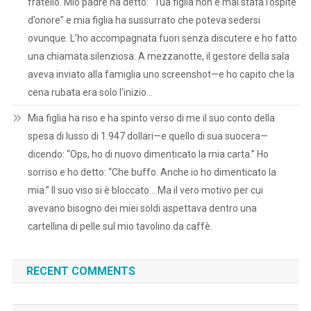
fratello. Mio padre ha detto: “Tua figlia non è mai stata l’ospite
d’onore” e mia figlia ha sussurrato che poteva sedersi
ovunque. L’ho accompagnata fuori senza discutere e ho fatto
una chiamata silenziosa. A mezzanotte, il gestore della sala
aveva inviato alla famiglia uno screenshot—e ho capito che la
cena rubata era solo l’inizio…
Mia figlia ha riso e ha spinto verso di me il suo conto della
spesa di lusso di 1.947 dollari—e quello di sua suocera—
dicendo: “Ops, ho di nuovo dimenticato la mia carta.” Ho
sorriso e ho detto: “Che buffo. Anche io ho dimenticato la
mia.” Il suo viso si è bloccato… Ma il vero motivo per cui
avevano bisogno dei miei soldi aspettava dentro una
cartellina di pelle sul mio tavolino da caffè.
RECENT COMMENTS