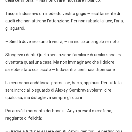
della cerimonia. — Ma non osare indossare il bianco.
Tacqui. Indossavo un modesto vestito grigio — esattamente di
quelli che non attirano l’attenzione. Per non rubarle la luce, l’aria,
gli sguardi.
— Siediti dove nessuno ti vedrà, — mi indicò un angolo remoto.
Stringevo i denti. Quella sensazione familiare di umiliazione era
diventata quasi una casa. Ma non immaginavo che il dolore
sarebbe stato così acuto — lì, davanti a centinaia di persone.
La cerimonia andò liscia: promesse, bacio, applausi. Per tutta la
sera incrociai lo sguardo di Alexey. Sembrava volermi dire
qualcosa, ma distoglieva sempre gli occhi.
Poi arrivò il momento dei brindisi. Anya prese il microfono,
raggiante di felicità:
— Grazie a tutti per essere venuti. Amici, genitori… e perfino mia