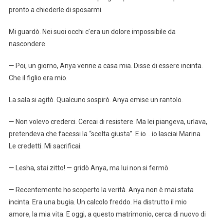
pronto a chiederle di sposarmi.
Mi guardò. Nei suoi occhi c’era un dolore impossibile da
nascondere.
— Poi, un giorno, Anya venne a casa mia. Disse di essere incinta.
Che il figlio era mio.
La sala si agitò. Qualcuno sospirò. Anya emise un rantolo.
— Non volevo crederci. Cercai di resistere. Ma lei piangeva, urlava,
pretendeva che facessi la “scelta giusta”. E io… io lasciai Marina.
Le credetti. Mi sacrificai.
— Lesha, stai zitto! — gridò Anya, ma lui non si fermò.
— Recentemente ho scoperto la verità. Anya non è mai stata
incinta. Era una bugia. Un calcolo freddo. Ha distrutto il mio
amore, la mia vita. E oggi, a questo matrimonio, cerca di nuovo di