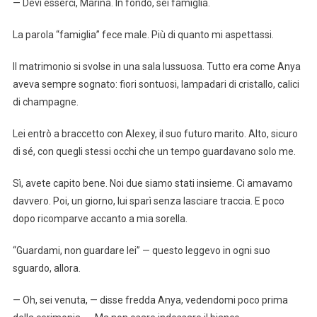
— Devi esserci, Marina. In fondo, sei famiglia.
La parola “famiglia” fece male. Più di quanto mi aspettassi.
Il matrimonio si svolse in una sala lussuosa. Tutto era come Anya
aveva sempre sognato: fiori sontuosi, lampadari di cristallo, calici
di champagne.
Lei entrò a braccetto con Alexey, il suo futuro marito. Alto, sicuro
di sé, con quegli stessi occhi che un tempo guardavano solo me.
Sì, avete capito bene. Noi due siamo stati insieme. Ci amavamo
davvero. Poi, un giorno, lui sparì senza lasciare traccia. E poco
dopo ricomparve accanto a mia sorella.
“Guardami, non guardare lei” — questo leggevo in ogni suo
sguardo, allora.
— Oh, sei venuta, — disse fredda Anya, vedendomi poco prima