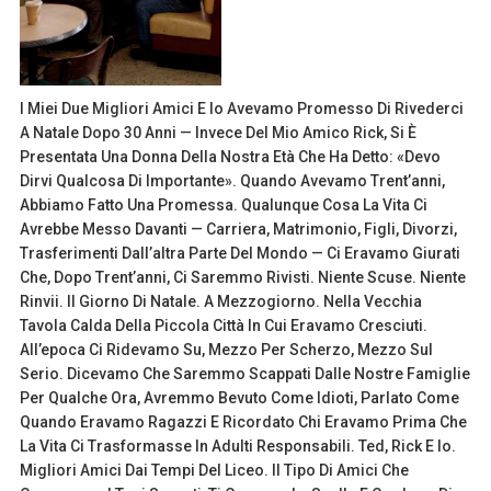
I Miei Due Migliori Amici E Io Avevamo Promesso Di Rivederci
A Natale Dopo 30 Anni — Invece Del Mio Amico Rick, Si È
Presentata Una Donna Della Nostra Età Che Ha Detto: «Devo
Dirvi Qualcosa Di Importante». Quando Avevamo Trent’anni,
Abbiamo Fatto Una Promessa. Qualunque Cosa La Vita Ci
Avrebbe Messo Davanti — Carriera, Matrimonio, Figli, Divorzi,
Trasferimenti Dall’altra Parte Del Mondo — Ci Eravamo Giurati
Che, Dopo Trent’anni, Ci Saremmo Rivisti. Niente Scuse. Niente
Rinvii. Il Giorno Di Natale. A Mezzogiorno. Nella Vecchia
Tavola Calda Della Piccola Città In Cui Eravamo Cresciuti.
All’epoca Ci Ridevamo Su, Mezzo Per Scherzo, Mezzo Sul
Serio. Dicevamo Che Saremmo Scappati Dalle Nostre Famiglie
Per Qualche Ora, Avremmo Bevuto Come Idioti, Parlato Come
Quando Eravamo Ragazzi E Ricordato Chi Eravamo Prima Che
La Vita Ci Trasformasse In Adulti Responsabili. Ted, Rick E Io.
Migliori Amici Dai Tempi Del Liceo. Il Tipo Di Amici Che