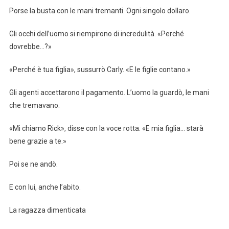
Porse la busta con le mani tremanti. Ogni singolo dollaro.
Gli occhi dell’uomo si riempirono di incredulità. «Perché
dovrebbe…?»
«Perché è tua figlia», sussurrò Carly. «E le figlie contano.»
Gli agenti accettarono il pagamento. L’uomo la guardò, le mani
che tremavano.
«Mi chiamo Rick», disse con la voce rotta. «E mia figlia… starà
bene grazie a te.»
Poi se ne andò.
E con lui, anche l’abito.
La ragazza dimenticata