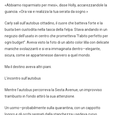
«Abbiamo risparmiato per mesi», disse Holly, accarezzandole la
guancia. «Ora vai e realizza la tua serata da sogno.»
Carly salì sull’autobus cittadino, il cuore che batteva forte e la
busta ben custodita nella tasca della felpa. Stava andando in un
negozio dell’usato in centro che prometteva “l’abito perfetto per
ogni budget”. Aveva visto la foto di un abito color lilla con delicate
maniche svolazzanti e si era immaginata dentro—elegante,
sicura, come se appartenesse davvero a quel mondo.
Ma il destino aveva altri piani.
L’incontro sull’autobus
Mentre l’autobus percorreva la Sesta Avenue, un improvviso
trambusto in fondo attirò la sua attenzione.
Un uomo—probabilmente sulla quarantina, con un cappotto
logoro e gli occhi segnati dalla stanchezza—sedeva curvo,