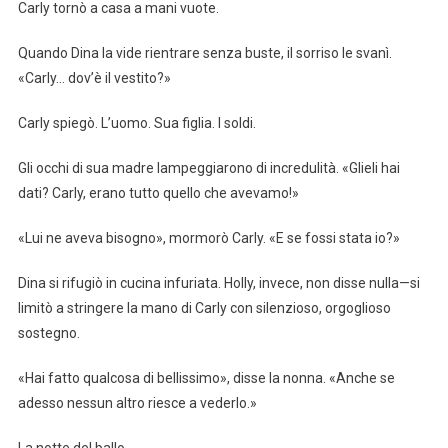
Carly tornò a casa a mani vuote.
Quando Dina la vide rientrare senza buste, il sorriso le svanì.
«Carly… dov’è il vestito?»
Carly spiegò. L’uomo. Sua figlia. I soldi.
Gli occhi di sua madre lampeggiarono di incredulità. «Glieli hai
dati? Carly, erano tutto quello che avevamo!»
«Lui ne aveva bisogno», mormorò Carly. «E se fossi stata io?»
Dina si rifugiò in cucina infuriata. Holly, invece, non disse nulla—si
limitò a stringere la mano di Carly con silenzioso, orgoglioso
sostegno.
«Hai fatto qualcosa di bellissimo», disse la nonna. «Anche se
adesso nessun altro riesce a vederlo.»
La notte del ballo