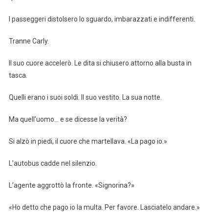
I passeggeri distolsero lo sguardo, imbarazzati e indifferenti.
Tranne Carly.
Il suo cuore accelerò. Le dita si chiusero attorno alla busta in
tasca.
Quelli erano i suoi soldi. Il suo vestito. La sua notte.
Ma quell’uomo… e se dicesse la verità?
Si alzò in piedi, il cuore che martellava. «La pago io.»
L’autobus cadde nel silenzio.
L’agente aggrottò la fronte. «Signorina?»
«Ho detto che pago io la multa. Per favore. Lasciatelo andare.»