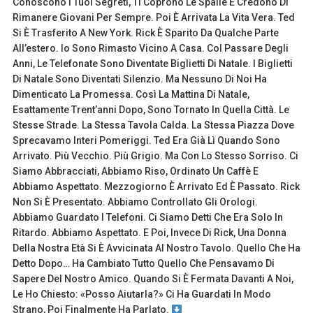
Conoscono I Tuoi Segreti, Ti Coprono Le Spalle E Credono Di
Rimanere Giovani Per Sempre. Poi È Arrivata La Vita Vera. Ted
Si È Trasferito A New York. Rick È Sparito Da Qualche Parte
All’estero. Io Sono Rimasto Vicino A Casa. Col Passare Degli
Anni, Le Telefonate Sono Diventate Biglietti Di Natale. I Biglietti
Di Natale Sono Diventati Silenzio. Ma Nessuno Di Noi Ha
Dimenticato La Promessa. Così La Mattina Di Natale,
Esattamente Trent’anni Dopo, Sono Tornato In Quella Città. Le
Stesse Strade. La Stessa Tavola Calda. La Stessa Piazza Dove
Sprecavamo Interi Pomeriggi. Ted Era Già Lì Quando Sono
Arrivato. Più Vecchio. Più Grigio. Ma Con Lo Stesso Sorriso. Ci
Siamo Abbracciati, Abbiamo Riso, Ordinato Un Caffè E
Abbiamo Aspettato. Mezzogiorno È Arrivato Ed È Passato. Rick
Non Si È Presentato. Abbiamo Controllato Gli Orologi.
Abbiamo Guardato I Telefoni. Ci Siamo Detti Che Era Solo In
Ritardo. Abbiamo Aspettato. E Poi, Invece Di Rick, Una Donna
Della Nostra Età Si È Avvicinata Al Nostro Tavolo. Quello Che Ha
Detto Dopo… Ha Cambiato Tutto Quello Che Pensavamo Di
Sapere Del Nostro Amico. Quando Si È Fermata Davanti A Noi,
Le Ho Chiesto: «Posso Aiutarla?» Ci Ha Guardati In Modo
Strano, Poi Finalmente Ha Parlato.