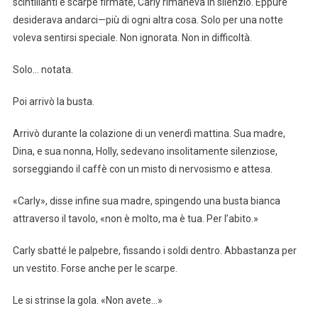
scintillanti e scarpe firmate, Carly rimaneva in silenzio. Eppure
desiderava andarci—più di ogni altra cosa. Solo per una notte
voleva sentirsi speciale. Non ignorata. Non in difficoltà.
Solo… notata.
Poi arrivò la busta.
Arrivò durante la colazione di un venerdì mattina. Sua madre,
Dina, e sua nonna, Holly, sedevano insolitamente silenziose,
sorseggiando il caffè con un misto di nervosismo e attesa.
«Carly», disse infine sua madre, spingendo una busta bianca
attraverso il tavolo, «non è molto, ma è tua. Per l’abito.»
Carly sbatté le palpebre, fissando i soldi dentro. Abbastanza per
un vestito. Forse anche per le scarpe.
Le si strinse la gola. «Non avete…»