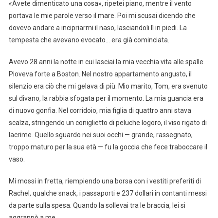
«Avete dimenticato una cosa», ripetei piano, mentre il vento
portava le mie parole verso il mare. Poi mi scusai dicendo che
dovevo andare a incipriarmi il naso, lasciandoli lì in piedi. La
tempesta che avevano evocato… era già cominciata.
Avevo 28 anni la notte in cui lasciai la mia vecchia vita alle spalle.
Pioveva forte a Boston. Nel nostro appartamento angusto, il
silenzio era ciò che mi gelava di più. Mio marito, Tom, era svenuto
sul divano, la rabbia sfogata per il momento. La mia guancia era
di nuovo gonfia. Nel corridoio, mia figlia di quattro anni stava
scalza, stringendo un coniglietto di peluche logoro, il viso rigato di
lacrime. Quello sguardo nei suoi occhi — grande, rassegnato,
troppo maturo per la sua età — fu la goccia che fece traboccare il
vaso.
Mi mossi in fretta, riempiendo una borsa con i vestiti preferiti di
Rachel, qualche snack, i passaporti e 237 dollari in contanti messi
da parte sulla spesa. Quando la sollevai tra le braccia, lei si
aggrappò a me.