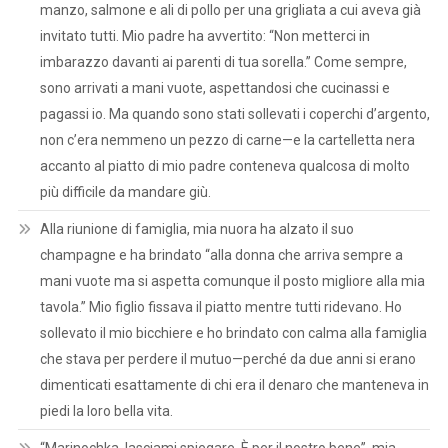
manzo, salmone e ali di pollo per una grigliata a cui aveva già
invitato tutti. Mio padre ha avvertito: “Non metterci in
imbarazzo davanti ai parenti di tua sorella.” Come sempre,
sono arrivati a mani vuote, aspettandosi che cucinassi e
pagassi io. Ma quando sono stati sollevati i coperchi d’argento,
non c’era nemmeno un pezzo di carne—e la cartelletta nera
accanto al piatto di mio padre conteneva qualcosa di molto
più difficile da mandare giù.
Alla riunione di famiglia, mia nuora ha alzato il suo
champagne e ha brindato “alla donna che arriva sempre a
mani vuote ma si aspetta comunque il posto migliore alla mia
tavola.” Mio figlio fissava il piatto mentre tutti ridevano. Ho
sollevato il mio bicchiere e ho brindato con calma alla famiglia
che stava per perdere il mutuo—perché da due anni si erano
dimenticati esattamente di chi era il denaro che manteneva in
piedi la loro bella vita.
“Marinochka, lasciami spiegare. È per il nostro bene”, mia