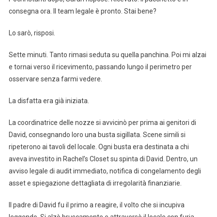
consegna ora. Il team legale è pronto. Stai bene?
Lo sarò, risposi.
Sette minuti. Tanto rimasi seduta su quella panchina. Poi mi alzai
e tornai verso il ricevimento, passando lungo il perimetro per
osservare senza farmi vedere.
La disfatta era già iniziata.
La coordinatrice delle nozze si avvicinò per prima ai genitori di
David, consegnando loro una busta sigillata. Scene simili si
ripeterono ai tavoli del locale. Ogni busta era destinata a chi
aveva investito in Rachel’s Closet su spinta di David. Dentro, un
avviso legale di audit immediato, notifica di congelamento degli
asset e spiegazione dettagliata di irregolarità finanziarie.
Il padre di David fu il primo a reagire, il volto che si incupiva
leggendo. Si alzò bruscamente e attraversò il locale con furia