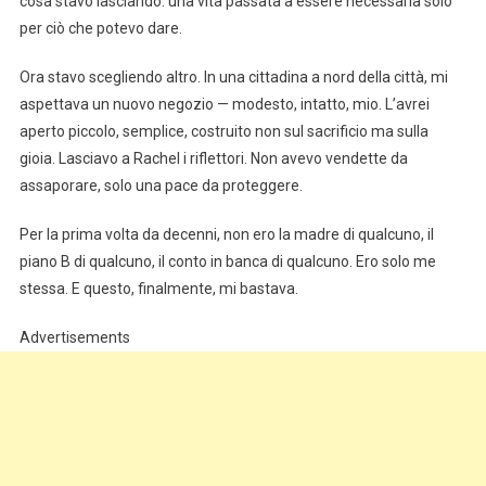
cosa stavo lasciando: una vita passata a essere necessaria solo
per ciò che potevo dare.
Ora stavo scegliendo altro. In una cittadina a nord della città, mi
aspettava un nuovo negozio — modesto, intatto, mio. L’avrei
aperto piccolo, semplice, costruito non sul sacrificio ma sulla
gioia. Lasciavo a Rachel i riflettori. Non avevo vendette da
assaporare, solo una pace da proteggere.
Per la prima volta da decenni, non ero la madre di qualcuno, il
piano B di qualcuno, il conto in banca di qualcuno. Ero solo me
stessa. E questo, finalmente, mi bastava.
Advertisements