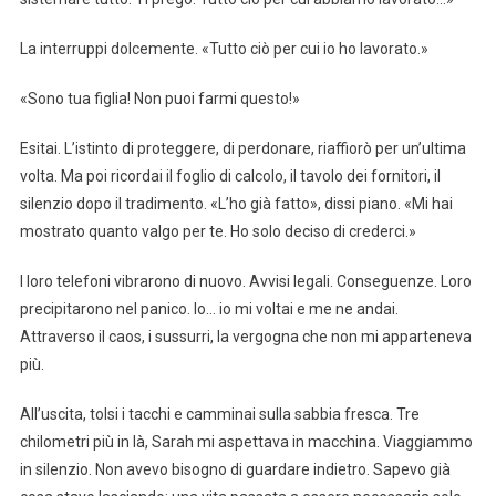
La interruppi dolcemente. «Tutto ciò per cui io ho lavorato.»
«Sono tua figlia! Non puoi farmi questo!»
Esitai. L’istinto di proteggere, di perdonare, riaffiorò per un’ultima
volta. Ma poi ricordai il foglio di calcolo, il tavolo dei fornitori, il
silenzio dopo il tradimento. «L’ho già fatto», dissi piano. «Mi hai
mostrato quanto valgo per te. Ho solo deciso di crederci.»
I loro telefoni vibrarono di nuovo. Avvisi legali. Conseguenze. Loro
precipitarono nel panico. Io… io mi voltai e me ne andai.
Attraverso il caos, i sussurri, la vergogna che non mi apparteneva
più.
All’uscita, tolsi i tacchi e camminai sulla sabbia fresca. Tre
chilometri più in là, Sarah mi aspettava in macchina. Viaggiammo
in silenzio. Non avevo bisogno di guardare indietro. Sapevo già