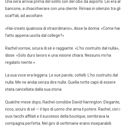
Una sera arrivai prima del solito con del cibo da asporto. Lei era al
bancone, a chiacchierare con una cliente. Rimasi in silenzio tra gli
scaffali, ad ascoltare.
«Hai creato qualcosa di straordinario», disse la donna. «Come hai
fatto appena uscita dal college?»
Rachel sorrise, sicura di sé e raggiante. «L’ho costruito dal nulla»,
disse. «Solo duro lavoro e una visione chiara. Nessuno mi ha
regalato niente.»
La sua voce era leggera. Le sue parole, coltelli. L’ho costruito dal
nulla. Me ne andai senza dire nulla. Quella notte capii di essere
stata cancellata dalla sua storia.
Qualche mese dopo, Rachel conobbe David Harrington. Elegante,
ricco, sicuro di sé — il tipo di uomo che ama il potere. Rachel, con i
suoi tacchi affilati e il successo della boutique, sembrava la
compagna perfetta. Nel giro di settimane erano inseparabili.