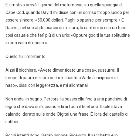
E il motivo arrivò il giorno del matrimonio, su quella spiaggia di
Cape Cod, quando David mi disse con un sorriso troppo lucido per
essere sincero: «50.000 dollari. Paghi o sparisci per sempre.» E
Rachel, nel suo abito bianco su misura, lo confermò con un tono
così casuale che ferì più di un urlo: «Oppure goditi la tua solitudine
in una casa di riposo.»
Quello fu il momento.
Alzai il bicchiere. «Avete dimenticato una cosa», sussurrai. Il
lampo di paura nei loro occhi mi bastò. «Vado a incipriarmi il
naso», dissi con leggerezza, e mi allontanai.
Non andai in bagno. Percorsi la passerella fino a una panchina di
legno che dava sull’oceano e tirai fuori il telefono. Il sole stava
calando, dorato sulle onde. Digitai una frase: È l’ora del castello di
sabbia.
Pochi istanti dopo, Sarah rispose: Ricevuto. Il pacchetto è in