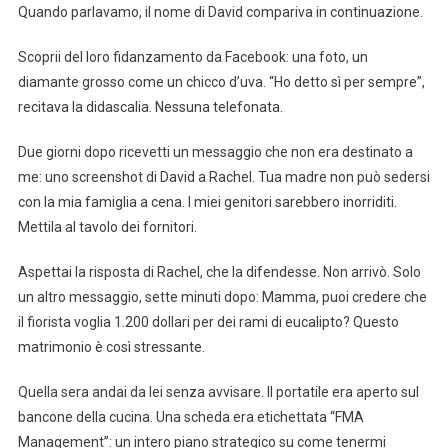
Quando parlavamo, il nome di David compariva in continuazione.
Scoprii del loro fidanzamento da Facebook: una foto, un
diamante grosso come un chicco d’uva. “Ho detto sì per sempre”,
recitava la didascalia. Nessuna telefonata.
Due giorni dopo ricevetti un messaggio che non era destinato a
me: uno screenshot di David a Rachel. Tua madre non può sedersi
con la mia famiglia a cena. I miei genitori sarebbero inorriditi.
Mettila al tavolo dei fornitori.
Aspettai la risposta di Rachel, che la difendesse. Non arrivò. Solo
un altro messaggio, sette minuti dopo: Mamma, puoi credere che
il fiorista voglia 1.200 dollari per dei rami di eucalipto? Questo
matrimonio è così stressante.
Quella sera andai da lei senza avvisare. Il portatile era aperto sul
bancone della cucina. Una scheda era etichettata “FMA
Management”: un intero piano strategico su come tenermi