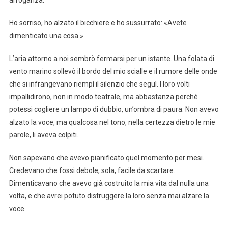
Ho sorriso, ho alzato il bicchiere e ho sussurrato: «Avete
dimenticato una cosa.»
L’aria attorno a noi sembrò fermarsi per un istante. Una folata di
vento marino sollevò il bordo del mio scialle e il rumore delle onde
che si infrangevano riempì il silenzio che seguì. I loro volti
impallidirono, non in modo teatrale, ma abbastanza perché
potessi cogliere un lampo di dubbio, un’ombra di paura. Non avevo
alzato la voce, ma qualcosa nel tono, nella certezza dietro le mie
parole, li aveva colpiti.
Non sapevano che avevo pianificato quel momento per mesi.
Credevano che fossi debole, sola, facile da scartare.
Dimenticavano che avevo già costruito la mia vita dal nulla una
volta, e che avrei potuto distruggere la loro senza mai alzare la
voce.