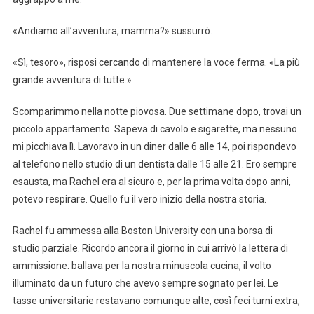
«Andiamo all’avventura, mamma?» sussurrò.
«Sì, tesoro», risposi cercando di mantenere la voce ferma. «La più
grande avventura di tutte.»
Scomparimmo nella notte piovosa. Due settimane dopo, trovai un
piccolo appartamento. Sapeva di cavolo e sigarette, ma nessuno
mi picchiava lì. Lavoravo in un diner dalle 6 alle 14, poi rispondevo
al telefono nello studio di un dentista dalle 15 alle 21. Ero sempre
esausta, ma Rachel era al sicuro e, per la prima volta dopo anni,
potevo respirare. Quello fu il vero inizio della nostra storia.
Rachel fu ammessa alla Boston University con una borsa di
studio parziale. Ricordo ancora il giorno in cui arrivò la lettera di
ammissione: ballava per la nostra minuscola cucina, il volto
illuminato da un futuro che avevo sempre sognato per lei. Le
tasse universitarie restavano comunque alte, così feci turni extra,