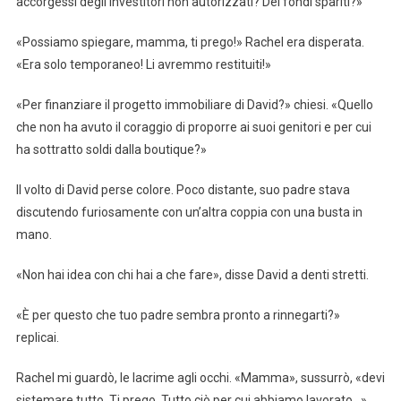
accorgessi degli investitori non autorizzati? Dei fondi spariti?»
«Possiamo spiegare, mamma, ti prego!» Rachel era disperata.
«Era solo temporaneo! Li avremmo restituiti!»
«Per finanziare il progetto immobiliare di David?» chiesi. «Quello
che non ha avuto il coraggio di proporre ai suoi genitori e per cui
ha sottratto soldi dalla boutique?»
Il volto di David perse colore. Poco distante, suo padre stava
discutendo furiosamente con un’altra coppia con una busta in
mano.
«Non hai idea con chi hai a che fare», disse David a denti stretti.
«È per questo che tuo padre sembra pronto a rinnegarti?»
replicai.
Rachel mi guardò, le lacrime agli occhi. «Mamma», sussurrò, «devi
sistemare tutto. Ti prego. Tutto ciò per cui abbiamo lavorato…»