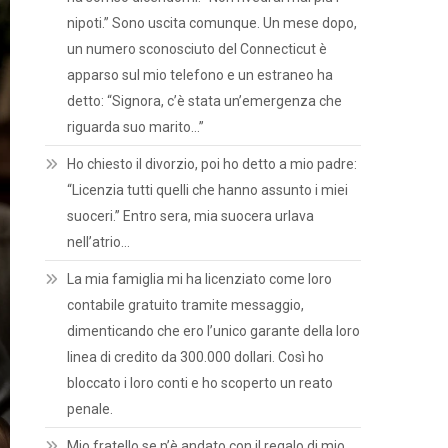
nipoti.” Sono uscita comunque. Un mese dopo,
un numero sconosciuto del Connecticut è
apparso sul mio telefono e un estraneo ha
detto: “Signora, c’è stata un’emergenza che
riguarda suo marito…”
Ho chiesto il divorzio, poi ho detto a mio padre:
“Licenzia tutti quelli che hanno assunto i miei
suoceri.” Entro sera, mia suocera urlava
nell’atrio…
La mia famiglia mi ha licenziato come loro
contabile gratuito tramite messaggio,
dimenticando che ero l’unico garante della loro
linea di credito da 300.000 dollari. Così ho
bloccato i loro conti e ho scoperto un reato
penale.
Mio fratello se n’è andato con il regalo di mio