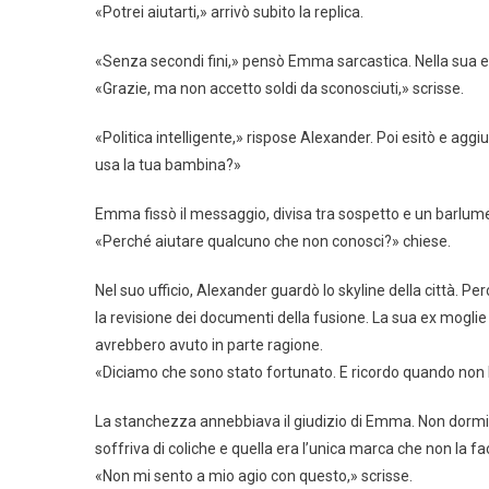
«Potrei aiutarti,» arrivò subito la replica.
«Senza secondi fini,» pensò Emma sarcastica. Nella sua e
«Grazie, ma non accetto soldi da sconosciuti,» scrisse.
«Politica intelligente,» rispose Alexander. Poi esitò e agg
usa la tua bambina?»
Emma fissò il messaggio, divisa tra sospetto e un barlum
«Perché aiutare qualcuno che non conosci?» chiese.
Nel suo ufficio, Alexander guardò lo skyline della città. P
la revisione dei documenti della fusione. La sua ex mog
avrebbero avuto in parte ragione.
«Diciamo che sono stato fortunato. E ricordo quando non 
La stanchezza annebbiava il giudizio di Emma. Non dormiva più
soffriva di coliche e quella era l’unica marca che non la f
«Non mi sento a mio agio con questo,» scrisse.