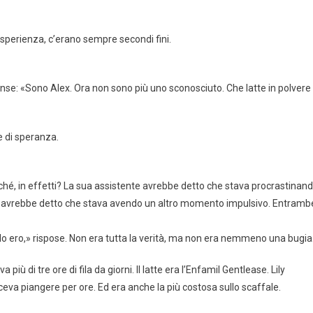
sperienza, c’erano sempre secondi fini.
iunse: «Sono Alex. Ora non sono più uno sconosciuto. Che latte in polvere
e di speranza.
erché, in effetti? La sua assistente avrebbe detto che stava procrastinan
lie avrebbe detto che stava avendo un altro momento impulsivo. Entramb
lo ero,» rispose. Non era tutta la verità, ma non era nemmeno una bugia
 di tre ore di fila da giorni. Il latte era l’Enfamil Gentlease. Lily
aceva piangere per ore. Ed era anche la più costosa sullo scaffale.