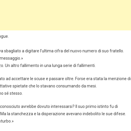
angue.
a sbagliato a digitare l’ultima cifra del nuovo numero di suo fratello.
o messaggio.»
o. Un altro fallimento in una lunga serie di fallimenti.
to ad accettare le scuse e passare oltre. Forse era stata la menzione di
rattative spietate che lo stavano consumando da mesi.
no sé stesso.
nosciuto avrebbe dovuto interessarsi? Il suo primo istinto fu di
. Ma la stanchezza e la disperazione avevano indebolito le sue difese.
sturbo.»