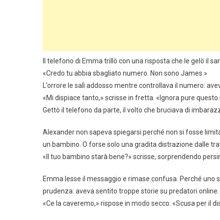
Il telefono di Emma trillò con una risposta che le gelò il s
«Credo tu abbia sbagliato numero. Non sono James.»
L’orrore le salì addosso mentre controllava il numero: avev
«Mi dispiace tanto,» scrisse in fretta. «Ignora pure quest
Gettò il telefono da parte, il volto che bruciava di imbarazz
Alexander non sapeva spiegarsi perché non si fosse limita
un bambino. O forse solo una gradita distrazione dalle t
«Il tuo bambino starà bene?» scrisse, sorprendendo persi
Emma lesse il messaggio e rimase confusa. Perché uno sco
prudenza: aveva sentito troppe storie su predatori online
«Ce la caveremo,» rispose in modo secco. «Scusa per il di