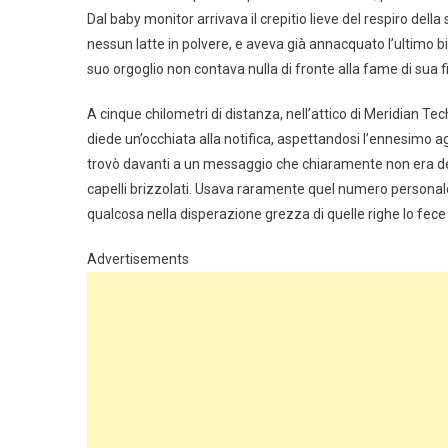
Dal baby monitor arrivava il crepitio lieve del respiro de
nessun latte in polvere, e aveva già annacquato l’ultimo 
suo orgoglio non contava nulla di fronte alla fame di sua fi
A cinque chilometri di distanza, nell’attico di Meridian T
diede un’occhiata alla notifica, aspettandosi l’ennesimo a
trovò davanti a un messaggio che chiaramente non era des
capelli brizzolati. Usava raramente quel numero personal
qualcosa nella disperazione grezza di quelle righe lo fece 
Advertisements