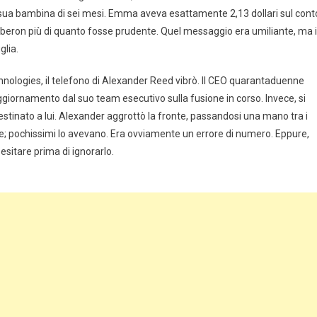
lla sua bambina di sei mesi. Emma aveva esattamente 2,13 dollari sul cont
biberon più di quanto fosse prudente. Quel messaggio era umiliante, ma i
glia.
echnologies, il telefono di Alexander Reed vibrò. Il CEO quarantaduenne
ggiornamento dal suo team esecutivo sulla fusione in corso. Invece, si
tinato a lui. Alexander aggrottò la fronte, passandosi una mano tra i
e; pochissimi lo avevano. Era ovviamente un errore di numero. Eppure,
esitare prima di ignorarlo.