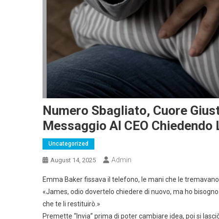
Numero Sbagliato, Cuore Giust
Messaggio Al CEO Chiedendo La
Uncategorized
Admin
August 14, 2025
Emma Baker fissava il telefono, le mani che le tremavan
«James, odio dovertelo chiedere di nuovo, ma ho bisogno di 4
che te li restituirò.»
Premette “Invia” prima di poter cambiare idea, poi si lasc