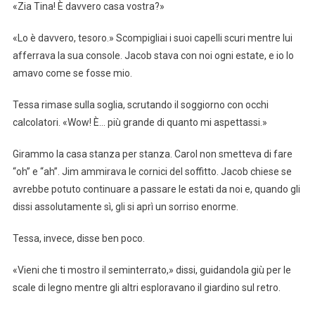
«Zia Tina! È davvero casa vostra?»
«Lo è davvero, tesoro.» Scompigliai i suoi capelli scuri mentre lui
afferrava la sua console. Jacob stava con noi ogni estate, e io lo
amavo come se fosse mio.
Tessa rimase sulla soglia, scrutando il soggiorno con occhi
calcolatori. «Wow! È… più grande di quanto mi aspettassi.»
Girammo la casa stanza per stanza. Carol non smetteva di fare
“oh” e “ah”. Jim ammirava le cornici del soffitto. Jacob chiese se
avrebbe potuto continuare a passare le estati da noi e, quando gli
dissi assolutamente sì, gli si aprì un sorriso enorme.
Tessa, invece, disse ben poco.
«Vieni che ti mostro il seminterrato,» dissi, guidandola giù per le
scale di legno mentre gli altri esploravano il giardino sul retro.