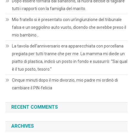
Dopo essere tornata dal sanatorio, la nuora decise di tagliare
tutti i rapporti con la famiglia del marito.
Mio fratello si è presentato con un’ingiunzione del tribunale
falsa e un seggiolino auto vuoto, dicendo che avrebbe preso il
mio bambino…
La tavola dell’anniversario era apparecchiata con porcellana
pregiata per tutti tranne che per me. La mamma mi diede un
piatto di plastica, indicò un posto in fondo e sussurrò: “Sai qual
è il tuo posto, tesoro.”
Cinque minuti dopo il mio divorzio, mio padre mi ordinò di
cambiare il PIN-felicia
RECENT COMMENTS
ARCHIVES