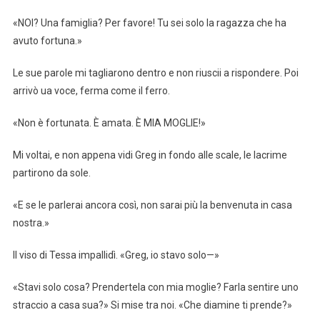
«NOI? Una famiglia? Per favore! Tu sei solo la ragazza che ha
avuto fortuna.»
Le sue parole mi tagliarono dentro e non riuscii a rispondere. Poi
arrivò ua voce, ferma come il ferro.
«Non è fortunata. È amata. È MIA MOGLIE!»
Mi voltai, e non appena vidi Greg in fondo alle scale, le lacrime
partirono da sole.
«E se le parlerai ancora così, non sarai più la benvenuta in casa
nostra.»
Il viso di Tessa impallidì. «Greg, io stavo solo—»
«Stavi solo cosa? Prendertela con mia moglie? Farla sentire uno
straccio a casa sua?» Si mise tra noi. «Che diamine ti prende?»