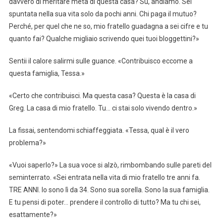
davvero di meritare metà di questa casa? Su, andiamo. Sei
spuntata nella sua vita solo da pochi anni. Chi paga il mutuo?
Perché, per quel che ne so, mio fratello guadagna a sei cifre e tu
quanto fai? Qualche migliaio scrivendo quei tuoi bloggettini?»
Sentii il calore salirmi sulle guance. «Contribuisco eccome a
questa famiglia, Tessa.»
«Certo che contribuisci. Ma questa casa? Questa è la casa di
Greg. La casa di mio fratello. Tu… ci stai solo vivendo dentro.»
La fissai, sentendomi schiaffeggiata. «Tessa, qual è il vero
problema?»
«Vuoi saperlo?» La sua voce si alzò, rimbombando sulle pareti del
seminterrato. «Sei entrata nella vita di mio fratello tre anni fa.
TRE ANNI. Io sono lì da 34. Sono sua sorella. Sono la sua famiglia.
E tu pensi di poter… prendere il controllo di tutto? Ma tu chi sei,
esattamente?»