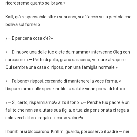
ricorderemo quanto sei brava.»
Kirill, già responsabile oltre i suoi anni, si affacciò sulla pentola che
bolliva sul fornello.
«— E per cena cosa c’è?»
«— Di nuovo una delle tue diete da mamma» intervenne Oleg con
sarcasmo. «— Petto di pollo, grano saraceno, verdure al vapore…
Qui sembra una casa di riposo, non una famiglia normale.»
«— Fa bene» risposi, cercando di mantenere la voce ferma. «—
Risparmiamo sulle spese inutili. La salute viene prima di tutto.»
«— Sì, certo, risparmiamo!» alzò il tono. «— Perché tuo padre è un
fallito che non sa aiutare sua figlia, e tua zia pensionata ci regala
solo vecchi libri e regali di scarso valore!»
I bambini si bloccarono. Kirill mi guardò, poi osservò il padre — nei