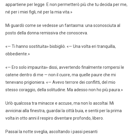
appartiene per legge. E non permetterò più che tu decida per me,
né per i miei figli, né per la mia vita.»
Mi guardò come se vedesse un fantasma: una sconosciuta al
posto della donna remissiva che conosceva.
«— Ti hanno sostituita» bisbigliò. «— Una volta eri tranquilla,
obbediente.»
«— Ero solo impaurita» dissi, avvertendo finalmente rompersi le
catene dentro di me — non il cuore, ma quelle paure che mi
tenevano prigioniera. «— Avevo terrore dei conflitti, del mio
stesso coraggio, della solitudine. Ma adesso non ho più paura.»
Urlò qualcosa tra minacce e accuse, ma non lo ascoltai. Mi
avvicinai alla finestra, guardai la città buia, e sentii per la prima
volta in otto anni il respiro diventare profondo, libero.
Passai la notte sveglia, ascoltando i passi pesanti