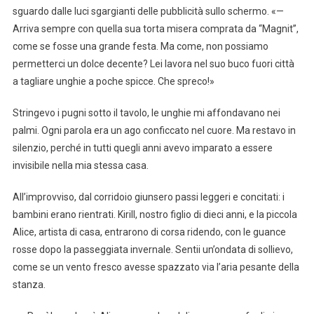
sguardo dalle luci sgargianti delle pubblicità sullo schermo. «—
Arriva sempre con quella sua torta misera comprata da “Magnit”,
come se fosse una grande festa. Ma come, non possiamo
permetterci un dolce decente? Lei lavora nel suo buco fuori città
a tagliare unghie a poche spicce. Che spreco!»
Stringevo i pugni sotto il tavolo, le unghie mi affondavano nei
palmi. Ogni parola era un ago conficcato nel cuore. Ma restavo in
silenzio, perché in tutti quegli anni avevo imparato a essere
invisibile nella mia stessa casa.
All’improvviso, dal corridoio giunsero passi leggeri e concitati: i
bambini erano rientrati. Kirill, nostro figlio di dieci anni, e la piccola
Alice, artista di casa, entrarono di corsa ridendo, con le guance
rosse dopo la passeggiata invernale. Sentii un’ondata di sollievo,
come se un vento fresco avesse spazzato via l’aria pesante della
stanza.