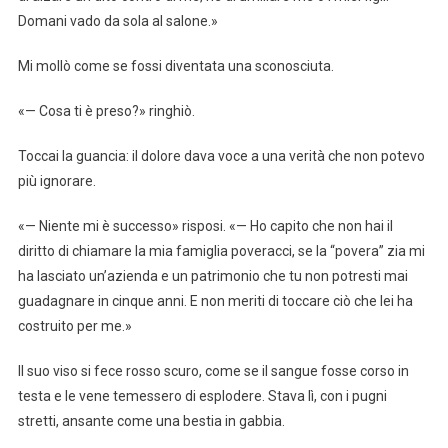
Domani vado da sola al salone.»
Mi mollò come se fossi diventata una sconosciuta.
«— Cosa ti è preso?» ringhiò.
Toccai la guancia: il dolore dava voce a una verità che non potevo
più ignorare.
«— Niente mi è successo» risposi. «— Ho capito che non hai il
diritto di chiamare la mia famiglia poveracci, se la “povera” zia mi
ha lasciato un’azienda e un patrimonio che tu non potresti mai
guadagnare in cinque anni. E non meriti di toccare ciò che lei ha
costruito per me.»
Il suo viso si fece rosso scuro, come se il sangue fosse corso in
testa e le vene temessero di esplodere. Stava lì, con i pugni
stretti, ansante come una bestia in gabbia.