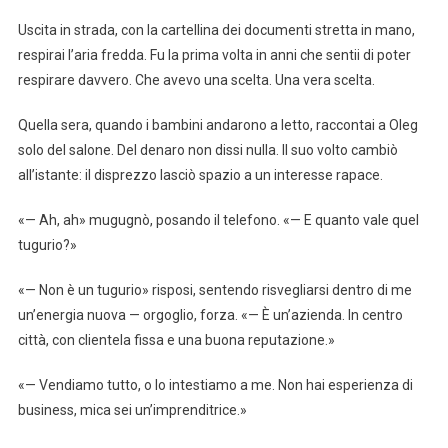
Uscita in strada, con la cartellina dei documenti stretta in mano,
respirai l’aria fredda. Fu la prima volta in anni che sentii di poter
respirare davvero. Che avevo una scelta. Una vera scelta.
Quella sera, quando i bambini andarono a letto, raccontai a Oleg
solo del salone. Del denaro non dissi nulla. Il suo volto cambiò
all’istante: il disprezzo lasciò spazio a un interesse rapace.
«— Ah, ah» mugugnò, posando il telefono. «— E quanto vale quel
tugurio?»
«— Non è un tugurio» risposi, sentendo risvegliarsi dentro di me
un’energia nuova — orgoglio, forza. «— È un’azienda. In centro
città, con clientela fissa e una buona reputazione.»
«— Vendiamo tutto, o lo intestiamo a me. Non hai esperienza di
business, mica sei un’imprenditrice.»