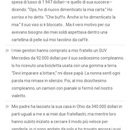
spesa di lusso di 1.947 dollari—e quello di sua suocera—
dicendo: “Ops, ho di nuovo dimenticato la mia carta.” Ho
sorriso e ho detto: “Che buffo. Anche io ho dimenticato la
mia.” Il suo viso si è bloccato… Ma il vero motivo per cui
avevano bisogno dei miei soldi aspettava dentro una
cartellina di pelle sul mio tavolino da caffè.
I miei genitori hanno comprato a mio fratello un SUV
Mercedes da 92.000 dollari per il suo sedicesimo compleanno.
Io ho ricevuto una bicicletta usata con una gomma a terra.
“Devi imparare a lottare,” mi disse papà. La nonna sentì ogni
parola ma rimase in silenzio. Poi, al mio diciottesimo
compleanno, un camion con pianale si fermò nel nostro
vialetto.
Mio padre ha lasciato la sua casa in Ohio da 340.000 dollari in
parti uguali a me e ai miei due fratellastri, ma mentre loro
hanno subito iniziato a cercare il modo più veloce per
venderla, io ci sono andato da solo e ho trovato ancora i suoi