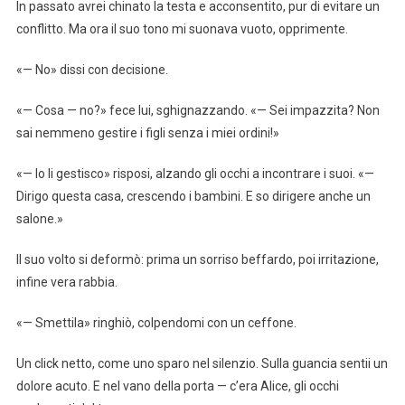
In passato avrei chinato la testa e acconsentito, pur di evitare un
conflitto. Ma ora il suo tono mi suonava vuoto, opprimente.
«— No» dissi con decisione.
«— Cosa — no?» fece lui, sghignazzando. «— Sei impazzita? Non
sai nemmeno gestire i figli senza i miei ordini!»
«— Io li gestisco» risposi, alzando gli occhi a incontrare i suoi. «—
Dirigo questa casa, crescendo i bambini. E so dirigere anche un
salone.»
Il suo volto si deformò: prima un sorriso beffardo, poi irritazione,
infine vera rabbia.
«— Smettila» ringhiò, colpendomi con un ceffone.
Un click netto, come uno sparo nel silenzio. Sulla guancia sentii un
dolore acuto. E nel vano della porta — c’era Alice, gli occhi