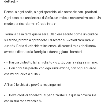
dettagli.»
Pensai a ogni sedia, a ogni specchio, alle mensole con i prodotti.
Ogni cosa era una lettera di Sofia, un invito a non sentirmi sola. Un
modo per ricordarmi: «Credo in te.»
Tornai a casa tardi quella sera. Oleg era seduto come un giudice
sul trono, pronto a riprendere il discorso su «valori familiari» e
«unità». Parlò di «decidere insieme», di come il mio «ribellismo»
avrebbe distrutto la famiglia e danneggiato i bambini.
«— Hai già distrutto la famiglia tu» lo zittii, con la valigia in mano.
«— Con ogni tua parola, con ogni umiliazione, con ogni sguardo
che mi riduceva a nulla.»
Afferrò le chiavi e provò a respingermi.
«— Dove credi di andare? Dal papà-fallito? Da quella povera zia
con la sua roba vecchia?»