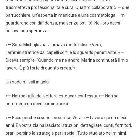
trasmetteva professionalità e cura. Quattro collaboratrici — due
parrucchiere, un’esperta in manicure e una cosmetologa — mi
guardarono con diffidenza, ma senza ostilità. Nei loro occhi
brillava una speranza.
«— Sofia Michajlovna vi amava molto» disse Vera,
l’amministratrice dai capelli corti e lo sguardo penetrante. «—
Diceva sempre: “Quando me ne andrò, Marina continuerà il mio
lavoro. È più forte di quanto creda.”»
Un nodo mi salì in gola.
«— Non so nulla del settore estetico» confessai. «— Non so
nemmeno da dove cominciare.»
«— Ecco perché ci sono io» sorrise Vera. «— Lavoro qui da dieci
anni. E vostra zia ha lasciato istruzioni dettagliate: conti, fornitori,
orari, persino le strategie per i social. Tutto studiato nei minimi