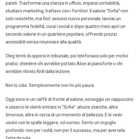
pareti. Trasformai una stanza in ufficio, imparai contabilità,
studiavo marketing, trattavo con i fornitori. Il salone “Sofia” non
solo resistette, ma fiorì: assunsi nuovo personale, lanciai un
programma fedeltà, curai i social e dopo quattro mesi aprii un
secondo salone in un quartiere popolare, offrendo prezzi
accessibili senza rinunciare alla qualità.
Oleg tentò di opporsi in tribunale, poi telefonava solo per motivi
pratici: chiedere chi avrebbe portato Alice al pianoforte o chi
avrebbe ritirato Kirill dalla lezione.
Non lo odio. Semplicemente non ho più paura.
Oggi sono in un caffè di fronte al salone, sorseggio un cappuccino
e osservo le clienti entrare in “Sofia”: alcune stanche, altre
timorose, altre in cerca di un momento di bellezza. E le vedo
uscire con le spalle leggere, col sorriso. Sento un orgoglio
profondo: non per i soldi, non per il successo, ma per avercela
fatta da sola.