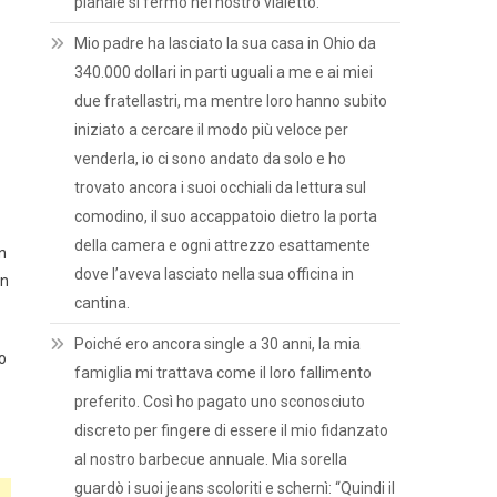
pianale si fermò nel nostro vialetto.
Mio padre ha lasciato la sua casa in Ohio da
340.000 dollari in parti uguali a me e ai miei
due fratellastri, ma mentre loro hanno subito
iniziato a cercare il modo più veloce per
venderla, io ci sono andato da solo e ho
trovato ancora i suoi occhiali da lettura sul
comodino, il suo accappatoio dietro la porta
della camera e ogni attrezzo esattamente
n
dove l’aveva lasciato nella sua officina in
an
cantina.
Poiché ero ancora single a 30 anni, la mia
so
famiglia mi trattava come il loro fallimento
preferito. Così ho pagato uno sconosciuto
discreto per fingere di essere il mio fidanzato
al nostro barbecue annuale. Mia sorella
guardò i suoi jeans scoloriti e schernì: “Quindi il