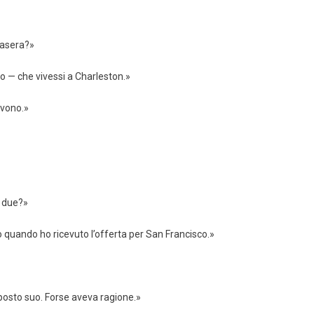
stasera?»
do — che vivessi a Charleston.»
rvono.»
i due?»
to quando ho ricevuto l’offerta per San Francisco.»
 posto suo. Forse aveva ragione.»