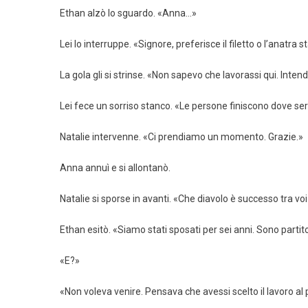
Ethan alzò lo sguardo. «Anna…»
Lei lo interruppe. «Signore, preferisce il filetto o l’anatra 
La gola gli si strinse. «Non sapevo che lavorassi qui. Inten
Lei fece un sorriso stanco. «Le persone finiscono dove se
Natalie intervenne. «Ci prendiamo un momento. Grazie.»
Anna annuì e si allontanò.
Natalie si sporse in avanti. «Che diavolo è successo tra vo
Ethan esitò. «Siamo stati sposati per sei anni. Sono parti
«E?»
«Non voleva venire. Pensava che avessi scelto il lavoro al