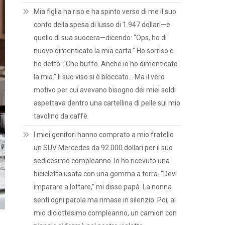
Mia figlia ha riso e ha spinto verso di me il suo
conto della spesa di lusso di 1.947 dollari—e
quello di sua suocera—dicendo: “Ops, ho di
nuovo dimenticato la mia carta.” Ho sorriso e
ho detto: “Che buffo. Anche io ho dimenticato
la mia.” Il suo viso si è bloccato… Ma il vero
motivo per cui avevano bisogno dei miei soldi
aspettava dentro una cartellina di pelle sul mio
tavolino da caffè.
I miei genitori hanno comprato a mio fratello
un SUV Mercedes da 92.000 dollari per il suo
sedicesimo compleanno. Io ho ricevuto una
bicicletta usata con una gomma a terra. “Devi
imparare a lottare,” mi disse papà. La nonna
sentì ogni parola ma rimase in silenzio. Poi, al
mio diciottesimo compleanno, un camion con