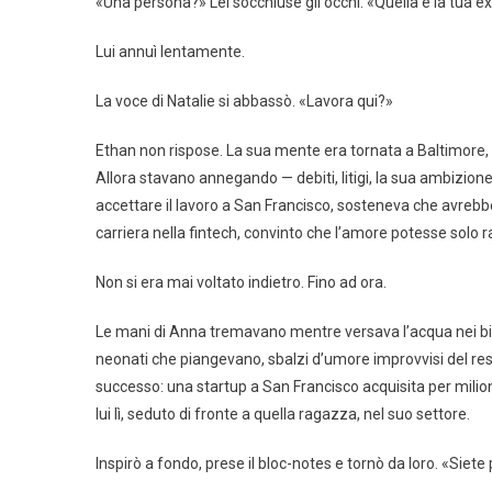
«Una persona?» Lei socchiuse gli occhi. «Quella è la tua e
Lui annuì lentamente.
La voce di Natalie si abbassò. «Lavora qui?»
Ethan non rispose. La sua mente era tornata a Baltimore, ci
Allora stavano annegando — debiti, litigi, la sua ambizione
accettare il lavoro a San Francisco, sosteneva che avrebb
carriera nella fintech, convinto che l’amore potesse solo ra
Non si era mai voltato indietro. Fino ad ora.
Le mani di Anna tremavano mentre versava l’acqua nei bicch
neonati che piangevano, sbalzi d’umore improvvisi del res
successo: una startup a San Francisco acquisita per milioni
lui lì, seduto di fronte a quella ragazza, nel suo settore.
Inspirò a fondo, prese il bloc-notes e tornò da loro. «Siete