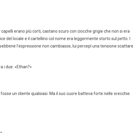
 capelli erano più corti, castano scuro con ciocche grigie che non si era
 del locale e il cartellino col nome era leggermente storto sul petto. I
 e sebbene l’espressione non cambiasse, lui percepì una tensione scattar
ra i due. «Ethan?»
sse un cliente qualsiasi. Ma il suo cuore batteva forte nelle orecchie.