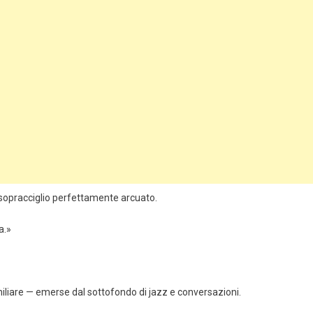
 sopracciglio perfettamente arcuato.
a.»
liare — emerse dal sottofondo di jazz e conversazioni.