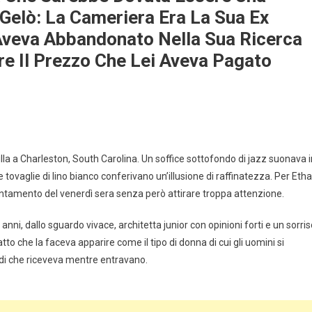
i Gelò: La Cameriera Era La Sua Ex
Aveva Abbandonato Nella Sua Ricerca
e Il Prezzo Che Lei Aveva Pagato
uilla a Charleston, South Carolina. Un soffice sottofondo di jazz suonava i
 tovaglie di lino bianco conferivano un’illusione di raffinatezza. Per Eth
untamento del venerdì sera senza però attirare troppa attenzione.
anni, dallo sguardo vivace, architetta junior con opinioni forti e un sorri
tto che la faceva apparire come il tipo di donna di cui gli uomini si
di che riceveva mentre entravano.