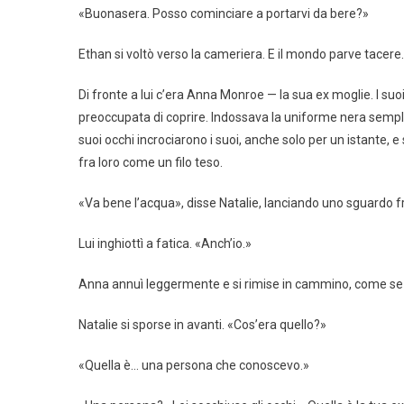
«Buonasera. Posso cominciare a portarvi da bere?»
Ethan si voltò verso la cameriera. E il mondo parve tacere.
Di fronte a lui c’era Anna Monroe — la sua ex moglie. I suoi
preoccupata di coprire. Indossava la uniforme nera semplice
suoi occhi incrociarono i suoi, anche solo per un istante,
fra loro come un filo teso.
«Va bene l’acqua», disse Natalie, lanciando uno sguardo f
Lui inghiottì a fatica. «Anch’io.»
Anna annuì leggermente e si rimise in cammino, come se fo
Natalie si sporse in avanti. «Cos’era quello?»
«Quella è… una persona che conoscevo.»