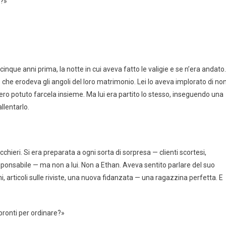
x?»
nque anni prima, la notte in cui aveva fatto le valigie e se n’era andato.
 che erodeva gli angoli del loro matrimonio. Lei lo aveva implorato di no
ero potuto farcela insieme. Ma lui era partito lo stesso, inseguendo una
llentarlo.
ieri. Si era preparata a ogni sorta di sorpresa — clienti scortesi,
ponsabile — ma non a lui. Non a Ethan. Aveva sentito parlare del suo
, articoli sulle riviste, una nuova fidanzata — una ragazzina perfetta. E
 pronti per ordinare?»