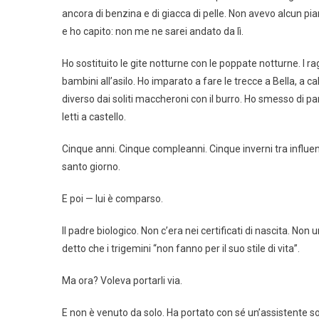
ancora di benzina e di giacca di pelle. Non avevo alcun pian
e ho capito: non me ne sarei andato da lì.
Ho sostituito le gite notturne con le poppate notturne. I rag
bambini all’asilo. Ho imparato a fare le trecce a Bella, a ca
diverso dai soliti maccheroni con il burro. Ho smesso di pa
letti a castello.
Cinque anni. Cinque compleanni. Cinque inverni tra influe
santo giorno.
E poi — lui è comparso.
Il padre biologico. Non c’era nei certificati di nascita. No
detto che i trigemini “non fanno per il suo stile di vita”.
Ma ora? Voleva portarli via.
E non è venuto da solo. Ha portato con sé un’assistente so