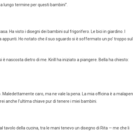
a lungo termine per questi bambini”.
a. Ha visto i disegni dei bambini sul frigorifero. Le bici in giardino. I
va appunti. Ho notato che il suo sguardo si è soffermato un po’ troppo sul
 è nascosta dietro di me. Kirill ha iniziato a piangere. Bella ha chiesto:
o. Maledettamente caro, ma ne vale la pena. La mia officina è a malape
rei anche l’ultima chiave pur di tenere i miei bambini.
 al tavolo della cucina, tra le mani tenevo un disegno di Rita — me che li