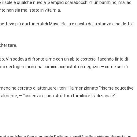
o il sole e qualche nuvola. Semplici scarabocchi di un bambino, ma, ad
to non sia mai stato in vita mia.
ttevo più dai funerali di Maya. Bella è uscita dalla stanza e ha detto:
scherzare.
do. Vin sedeva di fronte a me con un abito costoso, facendo finta di
o dei trigemini in una cornice acquistata in negozio — come se ciò
meno ha cercato di attenuare i toni. Ha menzionato “risorse educative
uralmente, — “assenza di una struttura familiare tradizionale”.