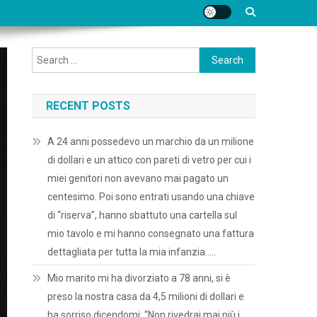
Search
for:
RECENT POSTS
A 24 anni possedevo un marchio da un milione
di dollari e un attico con pareti di vetro per cui i
miei genitori non avevano mai pagato un
centesimo. Poi sono entrati usando una chiave
di “riserva”, hanno sbattuto una cartella sul
mio tavolo e mi hanno consegnato una fattura
dettagliata per tutta la mia infanzia…..
Mio marito mi ha divorziato a 78 anni, si è
preso la nostra casa da 4,5 milioni di dollari e
ha sorriso dicendomi: “Non rivedrai mai più i