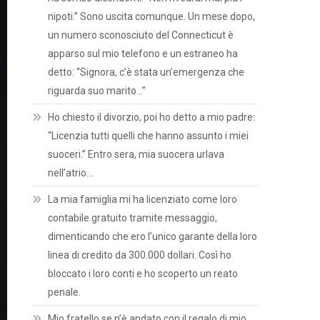
nipoti.” Sono uscita comunque. Un mese dopo,
un numero sconosciuto del Connecticut è
apparso sul mio telefono e un estraneo ha
detto: “Signora, c’è stata un’emergenza che
riguarda suo marito…”
Ho chiesto il divorzio, poi ho detto a mio padre:
“Licenzia tutti quelli che hanno assunto i miei
suoceri.” Entro sera, mia suocera urlava
nell’atrio…
La mia famiglia mi ha licenziato come loro
contabile gratuito tramite messaggio,
dimenticando che ero l’unico garante della loro
linea di credito da 300.000 dollari. Così ho
bloccato i loro conti e ho scoperto un reato
penale.
Mio fratello se n’è andato con il regalo di mio