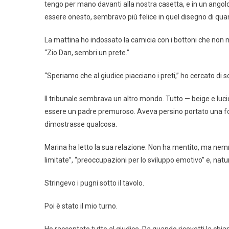
tengo per mano davanti alla nostra casetta, e in un angol
essere onesto, sembravo più felice in quel disegno di quan
La mattina ho indossato la camicia con i bottoni che non me
“Zio Dan, sembri un prete.”
“Speriamo che al giudice piacciano i preti,” ho cercato di 
Il tribunale sembrava un altro mondo. Tutto — beige e luci
essere un padre premuroso. Aveva persino portato una fot
dimostrasse qualcosa.
Marina ha letto la sua relazione. Non ha mentito, ma nem
limitate”, “preoccupazioni per lo sviluppo emotivo” e, nat
Stringevo i pugni sotto il tavolo.
Poi è stato il mio turno.