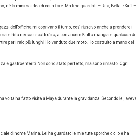
o, né la minima idea di cosa fare. Ma li ho guardati — Rita, Bella e Kirill 
azzi dell’officina mi coprivano il turno, così riuscivo anche a prendere i
lmare Rita nei suoi scatti d’ira, a convincere Kirill a mangiare qualcosa di
rtire per i raid più lunghi. Ho venduto due moto. Ho costruito a mano dei
nza e gastroenteriti. Non sono stato perfetto, ma sono rimasto. Ogni
n una volta ha fatto visita a Maya durante la gravidanza. Secondo lei, avev
ciale di nome Marina. Lei ha guardato le mie tute sporche d’olio e ha