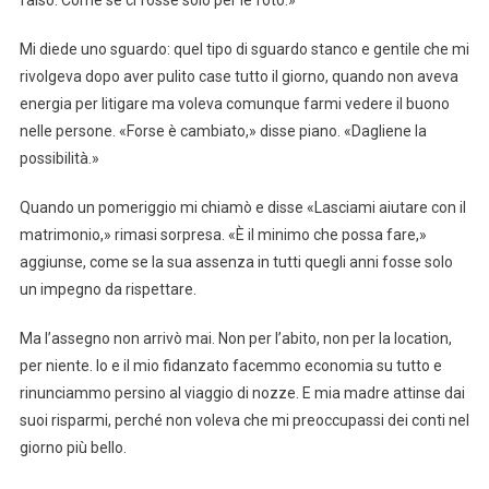
Mi diede uno sguardo: quel tipo di sguardo stanco e gentile che mi
rivolgeva dopo aver pulito case tutto il giorno, quando non aveva
energia per litigare ma voleva comunque farmi vedere il buono
nelle persone. «Forse è cambiato,» disse piano. «Dagliene la
possibilità.»
Quando un pomeriggio mi chiamò e disse «Lasciami aiutare con il
matrimonio,» rimasi sorpresa. «È il minimo che possa fare,»
aggiunse, come se la sua assenza in tutti quegli anni fosse solo
un impegno da rispettare.
Ma l’assegno non arrivò mai. Non per l’abito, non per la location,
per niente. Io e il mio fidanzato facemmo economia su tutto e
rinunciammo persino al viaggio di nozze. E mia madre attinse dai
suoi risparmi, perché non voleva che mi preoccupassi dei conti nel
giorno più bello.