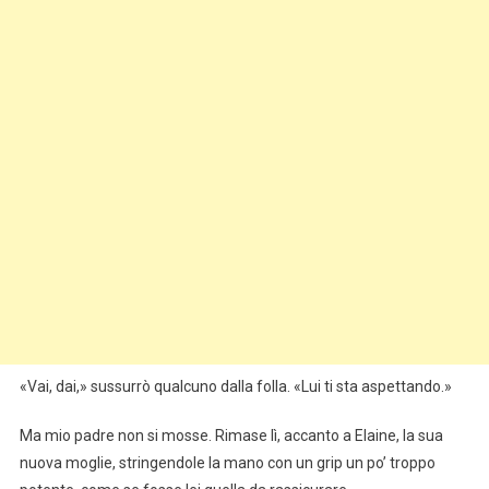
«Vai, dai,» sussurrò qualcuno dalla folla. «Lui ti sta aspettando.»
Ma mio padre non si mosse. Rimase lì, accanto a Elaine, la sua
nuova moglie, stringendole la mano con un grip un po’ troppo