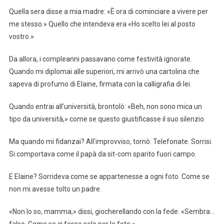
Quella sera disse a mia madre: «È ora di cominciare a vivere per
me stesso.» Quello che intendeva era «Ho scelto lei al posto
vostro.»
Da allora, i compleanni passavano come festività ignorate.
Quando mi diplomai alle superiori, mi arrivò una cartolina che
sapeva di profumo di Elaine, firmata con la calligrafia di lei.
Quando entrai all’università, brontolò: «Beh, non sono mica un
tipo da università,» come se questo giustificasse il suo silenzio.
Ma quando mi fidanzai? All’improvviso, tornò. Telefonate. Sorrisi.
Si comportava come il papà da sit-com sparito fuori campo.
E Elaine? Sorrideva come se appartenesse a ogni foto. Come se
non mi avesse tolto un padre.
«Non lo so, mamma,» dissi, giocherellando con la fede. «Sembra…
falso. Come se ci fosse solo per le foto.»