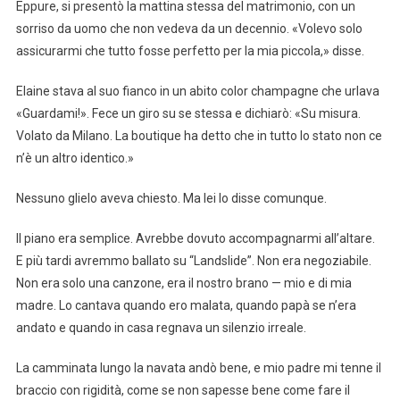
Eppure, si presentò la mattina stessa del matrimonio, con un
sorriso da uomo che non vedeva da un decennio. «Volevo solo
assicurarmi che tutto fosse perfetto per la mia piccola,» disse.
Elaine stava al suo fianco in un abito color champagne che urlava
«Guardami!». Fece un giro su se stessa e dichiarò: «Su misura.
Volato da Milano. La boutique ha detto che in tutto lo stato non ce
n’è un altro identico.»
Nessuno glielo aveva chiesto. Ma lei lo disse comunque.
Il piano era semplice. Avrebbe dovuto accompagnarmi all’altare.
E più tardi avremmo ballato su “Landslide”. Non era negoziabile.
Non era solo una canzone, era il nostro brano — mio e di mia
madre. Lo cantava quando ero malata, quando papà se n’era
andato e quando in casa regnava un silenzio irreale.
La camminata lungo la navata andò bene, e mio padre mi tenne il
braccio con rigidità, come se non sapesse bene come fare il