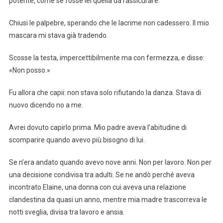
potente, come se fosse lei quella da rassicurare.
Chiusi le palpebre, sperando che le lacrime non cadessero. Il mio
mascara mi stava già tradendo.
Scosse la testa, impercettibilmente ma con fermezza, e disse:
«Non posso.»
Fu allora che capii: non stava solo rifiutando la danza. Stava di
nuovo dicendo no a me.
Avrei dovuto capirlo prima. Mio padre aveva l’abitudine di
scomparire quando avevo più bisogno di lui.
Se n’era andato quando avevo nove anni. Non per lavoro. Non per
una decisione condivisa tra adulti. Se ne andò perché aveva
incontrato Elaine, una donna con cui aveva una relazione
clandestina da quasi un anno, mentre mia madre trascorreva le
notti sveglia, divisa tra lavoro e ansia.