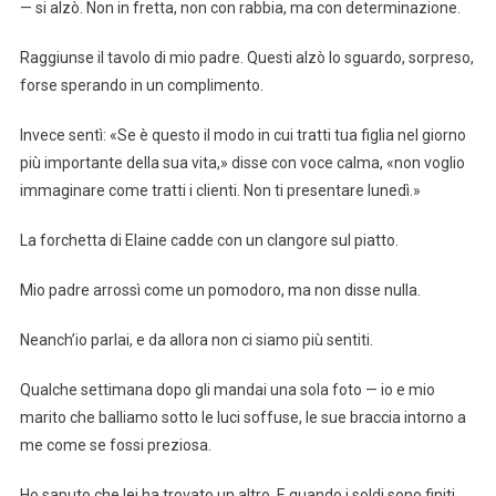
— si alzò. Non in fretta, non con rabbia, ma con determinazione.
Raggiunse il tavolo di mio padre. Questi alzò lo sguardo, sorpreso,
forse sperando in un complimento.
Invece sentì: «Se è questo il modo in cui tratti tua figlia nel giorno
più importante della sua vita,» disse con voce calma, «non voglio
immaginare come tratti i clienti. Non ti presentare lunedì.»
La forchetta di Elaine cadde con un clangore sul piatto.
Mio padre arrossì come un pomodoro, ma non disse nulla.
Neanch’io parlai, e da allora non ci siamo più sentiti.
Qualche settimana dopo gli mandai una sola foto — io e mio
marito che balliamo sotto le luci soffuse, le sue braccia intorno a
me come se fossi preziosa.
Ho saputo che lei ha trovato un altro. E quando i soldi sono finiti,