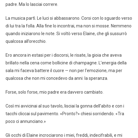
padre. Ma lo lasciai correre.
La musica partì. Le luci si abbassarono. Corsi con lo sguardo verso
di lui tra la folla. Alla fine lo incontrai, ma non si mosse. Nemmeno
quando iniziarono le note. Si voltò verso Elaine, che gli sussurrò
qualcosa all’orecchio.
Ero ancora in estasi per i discorsi, le risate, la gioia che aveva
brillato nella cena come bollicine di champagne. L’energia della
sala mi faceva battere il cuore — non per l’emozione, ma per
qualcosa che non mi concedevo da anni: la speranza.
Forse, solo forse, mio padre era davvero cambiato.
Così mi avvicinai al suo tavolo, lisciai la gonna dell’abito e con i
tacchi cliccai sul pavimento. «Pronto?» chiesi sorridendo. «Tra
poco ci annunciano.»
Gli occhi di Elaine incrociarono i miei, freddi, indecifrabili, e mi