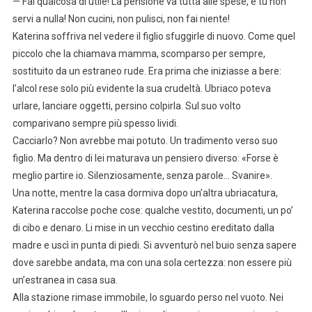
— Fai qualcosa di utile! La pensione va tutta alle spese, e tu non
servi a nulla! Non cucini, non pulisci, non fai niente!
Katerina soffriva nel vedere il figlio sfuggirle di nuovo. Come quel
piccolo che la chiamava mamma, scomparso per sempre,
sostituito da un estraneo rude. Era prima che iniziasse a bere:
l’alcol rese solo più evidente la sua crudeltà. Ubriaco poteva
urlare, lanciare oggetti, persino colpirla. Sul suo volto
comparivano sempre più spesso lividi.
Cacciarlo? Non avrebbe mai potuto. Un tradimento verso suo
figlio. Ma dentro di lei maturava un pensiero diverso: «Forse è
meglio partire io. Silenziosamente, senza parole… Svanire».
Una notte, mentre la casa dormiva dopo un’altra ubriacatura,
Katerina raccolse poche cose: qualche vestito, documenti, un po’
di cibo e denaro. Li mise in un vecchio cestino ereditato dalla
madre e uscì in punta di piedi. Si avventurò nel buio senza sapere
dove sarebbe andata, ma con una sola certezza: non essere più
un’estranea in casa sua.
Alla stazione rimase immobile, lo sguardo perso nel vuoto. Nei