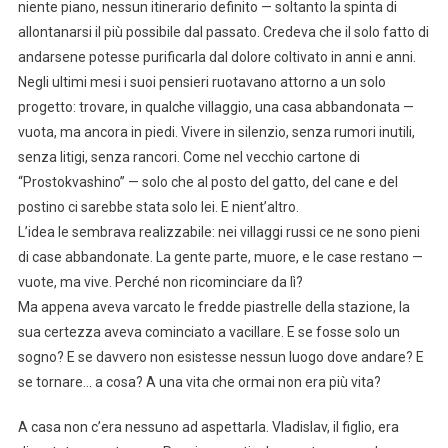
niente piano, nessun itinerario definito — soltanto la spinta di
allontanarsi il più possibile dal passato. Credeva che il solo fatto di
andarsene potesse purificarla dal dolore coltivato in anni e anni.
Negli ultimi mesi i suoi pensieri ruotavano attorno a un solo
progetto: trovare, in qualche villaggio, una casa abbandonata —
vuota, ma ancora in piedi. Vivere in silenzio, senza rumori inutili,
senza litigi, senza rancori. Come nel vecchio cartone di
“Prostokvashino” — solo che al posto del gatto, del cane e del
postino ci sarebbe stata solo lei. E nient’altro.
L’idea le sembrava realizzabile: nei villaggi russi ce ne sono pieni
di case abbandonate. La gente parte, muore, e le case restano —
vuote, ma vive. Perché non ricominciare da lì?
Ma appena aveva varcato le fredde piastrelle della stazione, la
sua certezza aveva cominciato a vacillare. E se fosse solo un
sogno? E se davvero non esistesse nessun luogo dove andare? E
se tornare… a cosa? A una vita che ormai non era più vita?
A casa non c’era nessuno ad aspettarla. Vladislav, il figlio, era