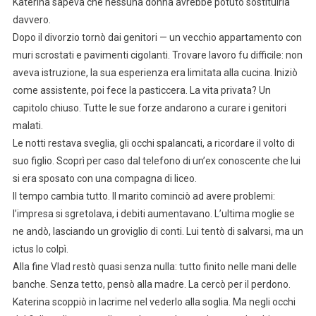
Katerina sapeva che nessuna donna avrebbe potuto sostituirla
davvero.
Dopo il divorzio tornò dai genitori — un vecchio appartamento con
muri scrostati e pavimenti cigolanti. Trovare lavoro fu difficile: non
aveva istruzione, la sua esperienza era limitata alla cucina. Iniziò
come assistente, poi fece la pasticcera. La vita privata? Un
capitolo chiuso. Tutte le sue forze andarono a curare i genitori
malati.
Le notti restava sveglia, gli occhi spalancati, a ricordare il volto di
suo figlio. Scoprì per caso dal telefono di un’ex conoscente che lui
si era sposato con una compagna di liceo.
Il tempo cambia tutto. Il marito cominciò ad avere problemi:
l’impresa si sgretolava, i debiti aumentavano. L’ultima moglie se
ne andò, lasciando un groviglio di conti. Lui tentò di salvarsi, ma un
ictus lo colpì.
Alla fine Vlad restò quasi senza nulla: tutto finito nelle mani delle
banche. Senza tetto, pensò alla madre. La cercò per il perdono.
Katerina scoppiò in lacrime nel vederlo alla soglia. Ma negli occhi