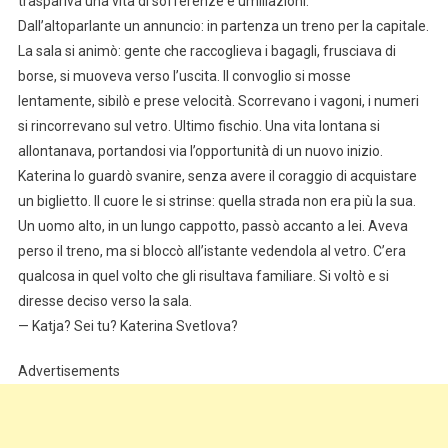
traspariva una vita di sofferenze e umiliazioni.
Dall’altoparlante un annuncio: in partenza un treno per la capitale.
La sala si animò: gente che raccoglieva i bagagli, frusciava di
borse, si muoveva verso l’uscita. Il convoglio si mosse
lentamente, sibilò e prese velocità. Scorrevano i vagoni, i numeri
si rincorrevano sul vetro. Ultimo fischio. Una vita lontana si
allontanava, portandosi via l’opportunità di un nuovo inizio.
Katerina lo guardò svanire, senza avere il coraggio di acquistare
un biglietto. Il cuore le si strinse: quella strada non era più la sua.
Un uomo alto, in un lungo cappotto, passò accanto a lei. Aveva
perso il treno, ma si bloccò all’istante vedendola al vetro. C’era
qualcosa in quel volto che gli risultava familiare. Si voltò e si
diresse deciso verso la sala.
— Katja? Sei tu? Katerina Svetlova?
Advertisements