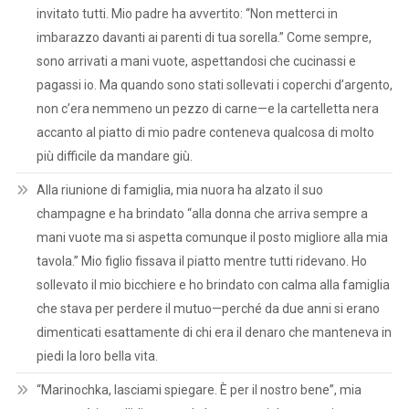
invitato tutti. Mio padre ha avvertito: “Non metterci in
imbarazzo davanti ai parenti di tua sorella.” Come sempre,
sono arrivati a mani vuote, aspettandosi che cucinassi e
pagassi io. Ma quando sono stati sollevati i coperchi d’argento,
non c’era nemmeno un pezzo di carne—e la cartelletta nera
accanto al piatto di mio padre conteneva qualcosa di molto
più difficile da mandare giù.
Alla riunione di famiglia, mia nuora ha alzato il suo
champagne e ha brindato “alla donna che arriva sempre a
mani vuote ma si aspetta comunque il posto migliore alla mia
tavola.” Mio figlio fissava il piatto mentre tutti ridevano. Ho
sollevato il mio bicchiere e ho brindato con calma alla famiglia
che stava per perdere il mutuo—perché da due anni si erano
dimenticati esattamente di chi era il denaro che manteneva in
piedi la loro bella vita.
“Marinochka, lasciami spiegare. È per il nostro bene”, mia