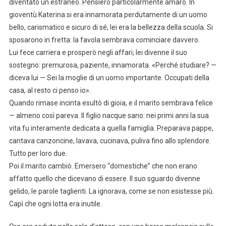
diventato un estraneo. Pensiero particolarmente amaro. In
gioventù Katerina si era innamorata perdutamente di un uomo
bello, carismatico e sicuro di sé; lei era la bellezza della scuola. Si
sposarono in fretta: la favola sembrava cominciare davvero.
Lui fece carriera e prosperò negli affari; lei divenne il suo
sostegno: premurosa, paziente, innamorata. «Perché studiare? —
diceva lui — Sei la moglie di un uomo importante. Occupati della
casa, al resto ci penso io».
Quando rimase incinta esultò di gioia, e il marito sembrava felice
— almeno così pareva. Il figlio nacque sano: nei primi anni la sua
vita fu interamente dedicata a quella famiglia. Preparava pappe,
cantava canzoncine, lavava, cucinava, puliva fino allo splendore.
Tutto per loro due.
Poi il marito cambiò. Emersero “domestiche” che non erano
affatto quello che dicevano di essere. Il suo sguardo divenne
gelido, le parole taglienti. La ignorava, come se non esistesse più.
Capì che ogni lotta era inutile.