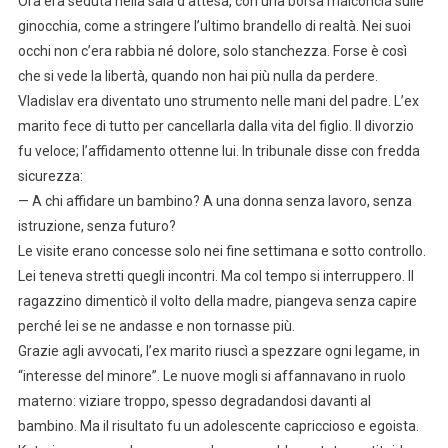
Ora era seduta nella sala d’attesa, con una borsa malconcia sulle
ginocchia, come a stringere l’ultimo brandello di realtà. Nei suoi
occhi non c’era rabbia né dolore, solo stanchezza. Forse è così
che si vede la libertà, quando non hai più nulla da perdere.
Vladislav era diventato uno strumento nelle mani del padre. L’ex
marito fece di tutto per cancellarla dalla vita del figlio. Il divorzio
fu veloce; l’affidamento ottenne lui. In tribunale disse con fredda
sicurezza:
— A chi affidare un bambino? A una donna senza lavoro, senza
istruzione, senza futuro?
Le visite erano concesse solo nei fine settimana e sotto controllo.
Lei teneva stretti quegli incontri. Ma col tempo si interruppero. Il
ragazzino dimenticò il volto della madre, piangeva senza capire
perché lei se ne andasse e non tornasse più.
Grazie agli avvocati, l’ex marito riuscì a spezzare ogni legame, in
“interesse del minore”. Le nuove mogli si affannavano in ruolo
materno: viziare troppo, spesso degradandosi davanti al
bambino. Ma il risultato fu un adolescente capriccioso e egoista.