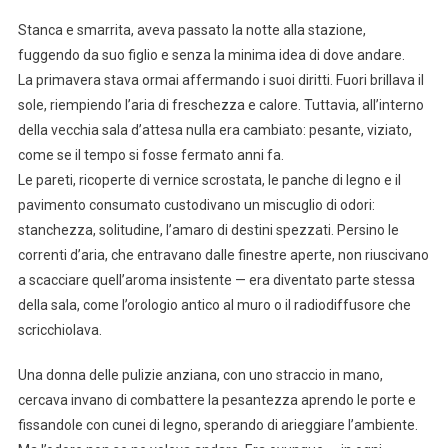
Stanca e smarrita, aveva passato la notte alla stazione,
fuggendo da suo figlio e senza la minima idea di dove andare.
La primavera stava ormai affermando i suoi diritti. Fuori brillava il
sole, riempiendo l’aria di freschezza e calore. Tuttavia, all’interno
della vecchia sala d’attesa nulla era cambiato: pesante, viziato,
come se il tempo si fosse fermato anni fa.
Le pareti, ricoperte di vernice scrostata, le panche di legno e il
pavimento consumato custodivano un miscuglio di odori:
stanchezza, solitudine, l’amaro di destini spezzati. Persino le
correnti d’aria, che entravano dalle finestre aperte, non riuscivano
a scacciare quell’aroma insistente — era diventato parte stessa
della sala, come l’orologio antico al muro o il radiodiffusore che
scricchiolava.
Una donna delle pulizie anziana, con uno straccio in mano,
cercava invano di combattere la pesantezza aprendo le porte e
fissandole con cunei di legno, sperando di arieggiare l’ambiente.