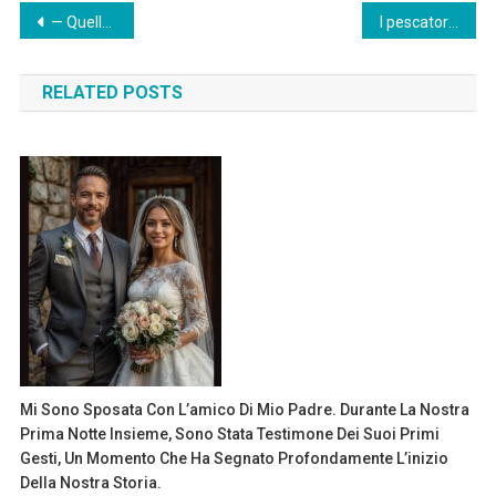
Post
— Quella tipa ha rubato gli avanzi del banchetto! Licenziatela immediatamente! — ansimando per l’indignazione, strillò l’amministratore.
I pescatori hanno catturato un gatto che si dibatteva, che con le ultime forze nuotava verso le persone.
navigation
RELATED POSTS
Mi Sono Sposata Con L’amico Di Mio Padre. Durante La Nostra
Prima Notte Insieme, Sono Stata Testimone Dei Suoi Primi
Gesti, Un Momento Che Ha Segnato Profondamente L’inizio
Della Nostra Storia.