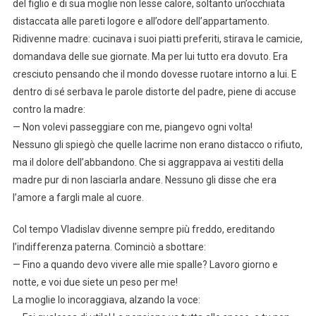
del figlio e di sua moglie non lesse calore, soltanto un’occhiata
distaccata alle pareti logore e all’odore dell’appartamento.
Ridivenne madre: cucinava i suoi piatti preferiti, stirava le camicie,
domandava delle sue giornate. Ma per lui tutto era dovuto. Era
cresciuto pensando che il mondo dovesse ruotare intorno a lui. E
dentro di sé serbava le parole distorte del padre, piene di accuse
contro la madre:
— Non volevi passeggiare con me, piangevo ogni volta!
Nessuno gli spiegò che quelle lacrime non erano distacco o rifiuto,
ma il dolore dell’abbandono. Che si aggrappava ai vestiti della
madre pur di non lasciarla andare. Nessuno gli disse che era
l’amore a fargli male al cuore.
Col tempo Vladislav divenne sempre più freddo, ereditando
l’indifferenza paterna. Cominciò a sbottare:
— Fino a quando devo vivere alle mie spalle? Lavoro giorno e
notte, e voi due siete un peso per me!
La moglie lo incoraggiava, alzando la voce: