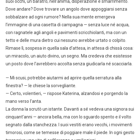
suoi occhi, un baratro; nell’anima, disperazione e smarrimento.
Dove andare? Dove trovare un angolo dove appoggiarsi senza
sobbalzare ad ogni rumore? Nella sua mente emergeva
l’immagine di una casetta di campagna — senza luce né acqua,
con ragnatele agli angoli e pavimenti scricchiolanti, ma con un
tetto e delle mura dietro cui nessuno avrebbe urtato o colpito.
Rimase lì, sospesa in quella sala d’attesa, in attesa di chissà cosa:
un miracolo, un aiuto divino, un segno. Ma credeva che esistesse
un posto dove l’avrebbero accolta senza giudicarla né scacciarla.
— Mi scusi, potrebbe aiutarmi ad aprire quella serratura alla
finestra? — le chiese la sorvegliante.
— Certo, volentieri, — rispose Katerina, alzandosi e porgendo la
mano verso l’anta.
La donna la scrutò un istante. Davanti a sé vedeva una signora sui
cinquant’anni — ancora bella, ma con lo sguardo spento e il volto
segnato dalla stanchezza. I suoi vestiti erano vecchi, i movimenti
timorosi, come se temesse di poggiare male il piede. In ogni gesto