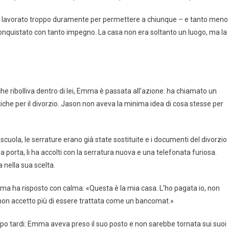
va lavorato troppo duramente per permettere a chiunque – e tanto meno
a conquistato con tanto impegno. La casa non era soltanto un luogo, ma la
he ribolliva dentro di lei, Emma è passata all’azione: ha chiamato un
tiche per il divorzio. Jason non aveva la minima idea di cosa stesse per
uola, le serrature erano già state sostituite e i documenti del divorzio
la porta, li ha accolti con la serratura nuova e una telefonata furiosa.
nella sua scelta.
a ha risposto con calma: «Questa è la mia casa. L’ho pagata io, non
 non accetto più di essere trattata come un bancomat.»
ppo tardi: Emma aveva preso il suo posto e non sarebbe tornata sui suoi