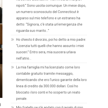
nipoti.” Sono uscita comunque. Un mese dopo,
un numero sconosciuto del Connecticut è
apparso sul mio telefono e un estraneo ha
detto: “Signora, c’è stata un’emergenza che
riguarda suo marito…”
Ho chiesto il divorzio, poi ho detto a mio padre:
“Licenzia tutti quelli che hanno assunto i miei
suoceri.” Entro sera, mia suocera urlava
nell’atrio…
La mia famiglia mi ha licenziato come loro
contabile gratuito tramite messaggio,
dimenticando che ero l’unico garante della loro
linea di credito da 300.000 dollari. Così ho
bloccato i loro conti e ho scoperto un reato
penale.
a
Mio fratello se n’è andato con il regalo di mio