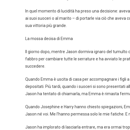
In quel momento di lucidità ha preso una decisione: ave
ai suoi suoceri o al marito – di portarle via ciò che avev
sua vittoria più grande.
La mossa decisa di Emma
Il giorno dopo, mentre Jason dormiva ignaro del tumulto c
fabbro per cambiare tutte le serrature e ha avviato le pra
succedere.
Quando Emma è uscita di casa per accompagnare i figli a sc
depositati. Più tardi, quando i suoceri si sono presentati al
Jason ha tentato di chiamarla, ma Emma è rimasta ferma 
Quando Josephine e Harry hanno chiesto spiegazioni, Emm
Jason né voi. Me l’hanno permessa solo le mie fatiche. E
Jason ha implorato di lasciarla entrare, ma era ormai tro