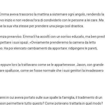
i: Emma aveva trascorso la mattina a sistemare ogni angolo, rendendo la
o inizio e non vedeva l’ora di condividerlo con le persone a lei care. Ma
e la sua vita stesse per prendere una piega così drastica.
 senza preavviso. Emma li ha accolti con un sorriso educato, ma ben pres
spettare i suoi spazi. «Ovviamente prenderemo la camera da letto
. Ha poi elencato cambiamenti da apportare: ridipingere le pareti,
io, eppure loro la trattavano come se le appartenesse. Jason, con grande
fare spallucce, come se fosse normale che i suoi genitori la invadessero
ni in cui aveva portato sulle sue spalle la famiglia, il tradimento di un
ason permettere tutto questo? Come potevano trattarla in quel modo?