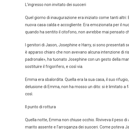
L’ingresso non invitato dei suoceri
Quel giorno di inaugurazione era iniziato come tanti altr
nuova casa calda e accogliente. Era emozionata per il nuov
quando ha sentito il citofono, non avrebbe mai pensato ch
I genitori di Jason, Josephine e Harry, si sono presentati
è apparso chiaro che non avevano alcuna intenzione di ri
padronale», ha tuonato Josephine con un gesto della mano
sostituire il frigorifero, e così via.
Emma era sbalordita. Quella era la sua casa, il suo rifug
delusione di Emma, non ha mosso un dito: si è limitato a 
così.
Il punto di rottura
Quella notte, Emma non chiuse occhio. Riviveva il peso di an
marito assente e l’arroganza dei suoceri. Come poteva J