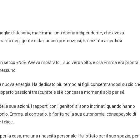
«la moglie di Jason», ma Emma: una donna indipendente, che aveva
marito negligente e da suoceri pretenziosi, ha iniziato a sentirsi
on un secco «No». Aveva mostrato il suo vero volto, e ora Emma era pronta 
 nessuno.
 nuova energia. Ha dedicato più tempo ai figli, concentrandosi su ciò ch
scoperto passioni trascurate e si è concessa momenti solo per sé.
lle sue azioni. I rapporti con i genitori si sono incrinati quando hanno
nio. Emma, al contrario, è fiorita nella sua autonomia, consapevole di
felice.
 per la casa, ma una rinascita personale. Ha lottato per il suo spazio, per 