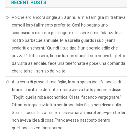
RECENT POSTS
Poiché ero ancora single a 30 anni, la mia famiglia mi trattava
come il loro fallimento preferito. Così ho pagato uno
sconosciuto discreto per fingere di essere il mio fidanzato al
nostro barbecue annuale. Mia sorella guardò i suoi jeans
scoloriti e schernì: “Quindi il tuo tipo è un operaio edile che
puzza?” Tutti risero, finché lui non studiò il suo nuovo biglietto
da visita aziendale, fece una telefonata e pose una domanda
che le tolse il sorriso dal volto.
Alla cena di prova di mio figlio, la sua sposa indicò l’anello di
titanio che il mio defunto marito aveva fatto per me e disse:
“Togliti quella roba economica. Ci stai facendo vergognare.”
Ottantacinque invitati la sentirono. Mio figlio non disse nulla.
Sorrisi, toccai lo zaffiro e mi avvicinai al microfono—perché lei
non aveva idea di cosa Frank avesse nascosto dentro
quell’anello vent’anni prima