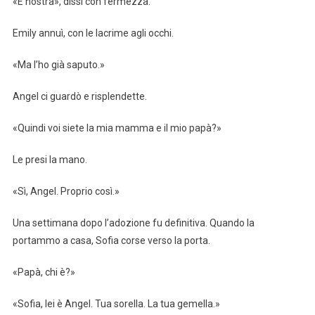
«È nostra», dissi con fermezza.
Emily annuì, con le lacrime agli occhi.
«Ma l’ho già saputo.»
Angel ci guardò e risplendette.
«Quindi voi siete la mia mamma e il mio papà?»
Le presi la mano.
«Sì, Angel. Proprio così.»
Una settimana dopo l’adozione fu definitiva. Quando la
portammo a casa, Sofia corse verso la porta.
«Papà, chi è?»
«Sofia, lei è Angel. Tua sorella. La tua gemella.»