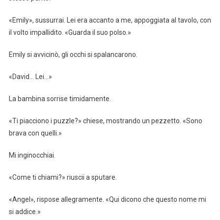
«Emily», sussurrai. Lei era accanto a me, appoggiata al tavolo, con
il volto impallidito. «Guarda il suo polso.»
Emily si avvicinò, gli occhi si spalancarono.
«David… Lei…»
La bambina sorrise timidamente.
«Ti piacciono i puzzle?» chiese, mostrando un pezzetto. «Sono
brava con quelli.»
Mi inginocchiai.
«Come ti chiami?» riuscii a sputare.
«Angel», rispose allegramente. «Qui dicono che questo nome mi
si addice.»