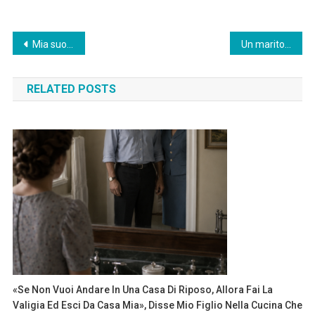
Post
Mia suocera e mio marito dicevano che la Festa della Mamma è solo per le mamme “più anziane”, ma la mia famiglia ha dimostrato loro il contrario.
Un marito, sospettando l’infedeltà della moglie, decise di installare una telecamera nascosta nella camera da letto per smascherarla. Tuttavia, quello che vide…
navigation
RELATED POSTS
«Se Non Vuoi Andare In Una Casa Di Riposo, Allora Fai La
Valigia Ed Esci Da Casa Mia», Disse Mio Figlio Nella Cucina Che