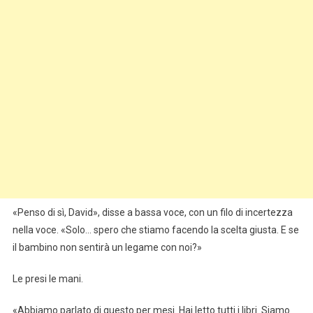
«Penso di sì, David», disse a bassa voce, con un filo di incertezza
nella voce. «Solo… spero che stiamo facendo la scelta giusta. E se
il bambino non sentirà un legame con noi?»
Le presi le mani.
«Abbiamo parlato di questo per mesi. Hai letto tutti i libri. Siamo