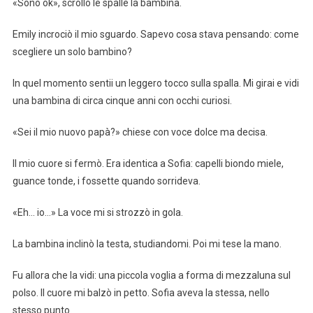
«Sono ok», scrollò le spalle la bambina.
Emily incrociò il mio sguardo. Sapevo cosa stava pensando: come
scegliere un solo bambino?
In quel momento sentii un leggero tocco sulla spalla. Mi girai e vidi
una bambina di circa cinque anni con occhi curiosi.
«Sei il mio nuovo papà?» chiese con voce dolce ma decisa.
Il mio cuore si fermò. Era identica a Sofia: capelli biondo miele,
guance tonde, i fossette quando sorrideva.
«Eh… io…» La voce mi si strozzò in gola.
La bambina inclinò la testa, studiandomi. Poi mi tese la mano.
Fu allora che la vidi: una piccola voglia a forma di mezzaluna sul
polso. Il cuore mi balzò in petto. Sofia aveva la stessa, nello
stesso punto.