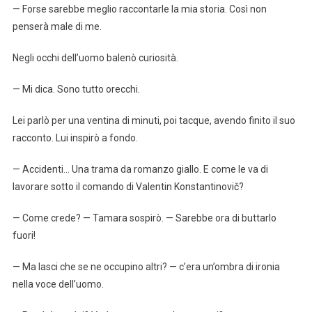
— Forse sarebbe meglio raccontarle la mia storia. Così non
penserà male di me.
Negli occhi dell’uomo balenò curiosità.
— Mi dica. Sono tutto orecchi.
Lei parlò per una ventina di minuti, poi tacque, avendo finito il suo
racconto. Lui inspirò a fondo.
— Accidenti… Una trama da romanzo giallo. E come le va di
lavorare sotto il comando di Valentin Konstantinovič?
— Come crede? — Tamara sospirò. — Sarebbe ora di buttarlo
fuori!
— Ma lasci che se ne occupino altri? — c’era un’ombra di ironia
nella voce dell’uomo.