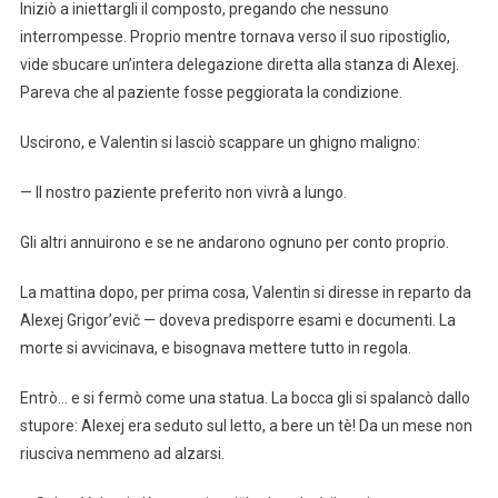
Iniziò a iniettargli il composto, pregando che nessuno
interrompesse. Proprio mentre tornava verso il suo ripostiglio,
vide sbucare un’intera delegazione diretta alla stanza di Alexej.
Pareva che al paziente fosse peggiorata la condizione.
Uscirono, e Valentin si lasciò scappare un ghigno maligno:
— Il nostro paziente preferito non vivrà a lungo.
Gli altri annuirono e se ne andarono ognuno per conto proprio.
La mattina dopo, per prima cosa, Valentin si diresse in reparto da
Alexej Grigor’evič — doveva predisporre esami e documenti. La
morte si avvicinava, e bisognava mettere tutto in regola.
Entrò… e si fermò come una statua. La bocca gli si spalancò dallo
stupore: Alexej era seduto sul letto, a bere un tè! Da un mese non
riusciva nemmeno ad alzarsi.