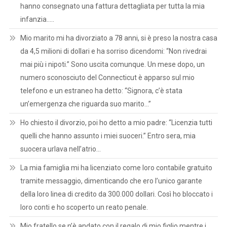
hanno consegnato una fattura dettagliata per tutta la mia
infanzia…..
Mio marito mi ha divorziato a 78 anni, si è preso la nostra casa
da 4,5 milioni di dollari e ha sorriso dicendomi: “Non rivedrai
mai più i nipoti.” Sono uscita comunque. Un mese dopo, un
numero sconosciuto del Connecticut è apparso sul mio
telefono e un estraneo ha detto: “Signora, c’è stata
un’emergenza che riguarda suo marito…”
Ho chiesto il divorzio, poi ho detto a mio padre: “Licenzia tutti
quelli che hanno assunto i miei suoceri.” Entro sera, mia
suocera urlava nell’atrio…
La mia famiglia mi ha licenziato come loro contabile gratuito
tramite messaggio, dimenticando che ero l’unico garante
della loro linea di credito da 300.000 dollari. Così ho bloccato i
loro conti e ho scoperto un reato penale.
Mio fratello se n’è andato con il regalo di mio figlio mentre i