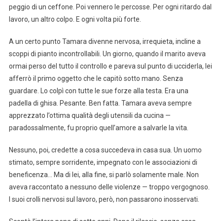
peggio di un ceffone. Poi vennero le percosse. Per ogni ritardo dal
lavoro, un altro colpo. E ogni volta più forte.
A un certo punto Tamara divenne nervosa, irrequieta, incline a
scoppi di pianto incontrollabili. Un giorno, quando il marito aveva
ormai perso del tutto il controllo e pareva sul punto di ucciderla, lei
afferrò il primo oggetto che le capitò sotto mano. Senza
guardare. Lo colpì con tutte le sue forze alla testa. Era una
padella di ghisa. Pesante. Ben fatta. Tamara aveva sempre
apprezzato l’ottima qualità degli utensili da cucina —
paradossalmente, fu proprio quell’amore a salvarle la vita.
Nessuno, poi, credette a cosa succedeva in casa sua. Un uomo
stimato, sempre sorridente, impegnato con le associazioni di
beneficenza… Ma di lei, alla fine, si parlò solamente male. Non
aveva raccontato a nessuno delle violenze — troppo vergognoso.
I suoi crolli nervosi sul lavoro, però, non passarono inosservati.