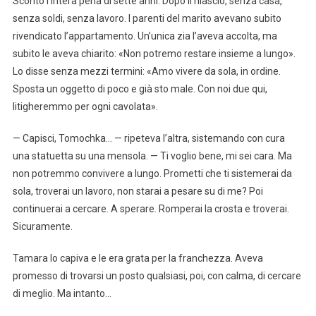
Scontò l’intera pena di sette anni. Dopo il rilascio, senza casa,
senza soldi, senza lavoro. I parenti del marito avevano subito
rivendicato l’appartamento. Un’unica zia l’aveva accolta, ma
subito le aveva chiarito: «Non potremo restare insieme a lungo».
Lo disse senza mezzi termini: «Amo vivere da sola, in ordine.
Sposta un oggetto di poco e già sto male. Con noi due qui,
litigheremmo per ogni cavolata».
— Capisci, Tomochka… — ripeteva l’altra, sistemando con cura
una statuetta su una mensola. — Ti voglio bene, mi sei cara. Ma
non potremmo convivere a lungo. Prometti che ti sistemerai da
sola, troverai un lavoro, non starai a pesare su di me? Poi
continuerai a cercare. A sperare. Romperai la crosta e troverai.
Sicuramente.
Tamara lo capiva e le era grata per la franchezza. Aveva
promesso di trovarsi un posto qualsiasi, poi, con calma, di cercare
di meglio. Ma intanto…