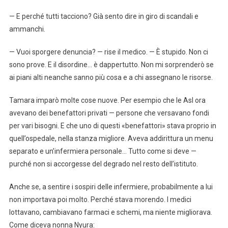
— E perché tutti tacciono? Già sento dire in giro di scandali e
ammanchi.
— Vuoi sporgere denuncia? — rise il medico. — È stupido. Non ci
sono prove. E il disordine… è dappertutto. Non mi sorprenderò se
ai piani alti neanche sanno più cosa e a chi assegnano le risorse.
Tamara imparò molte cose nuove. Per esempio che le Asl ora
avevano dei benefattori privati — persone che versavano fondi
per vari bisogni. E che uno di questi «benefattori» stava proprio in
quell’ospedale, nella stanza migliore. Aveva addirittura un menu
separato e un’infermiera personale… Tutto come si deve —
purché non si accorgesse del degrado nel resto dell’istituto.
Anche se, a sentire i sospiri delle infermiere, probabilmente a lui
non importava poi molto. Perché stava morendo. I medici
lottavano, cambiavano farmaci e schemi, ma niente migliorava.
Come diceva nonna Nyura: