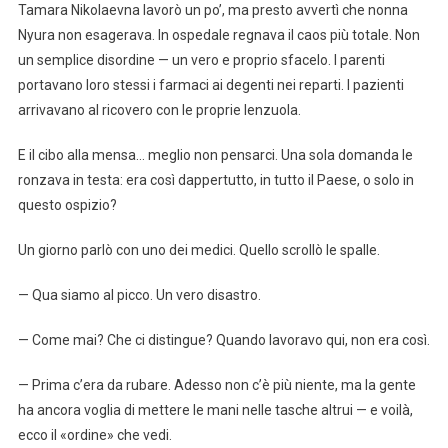
Tamara Nikolaevna lavorò un po’, ma presto avvertì che nonna
Nyura non esagerava. In ospedale regnava il caos più totale. Non
un semplice disordine — un vero e proprio sfacelo. I parenti
portavano loro stessi i farmaci ai degenti nei reparti. I pazienti
arrivavano al ricovero con le proprie lenzuola.
E il cibo alla mensa… meglio non pensarci. Una sola domanda le
ronzava in testa: era così dappertutto, in tutto il Paese, o solo in
questo ospizio?
Un giorno parlò con uno dei medici. Quello scrollò le spalle.
— Qua siamo al picco. Un vero disastro.
— Come mai? Che ci distingue? Quando lavoravo qui, non era così.
— Prima c’era da rubare. Adesso non c’è più niente, ma la gente
ha ancora voglia di mettere le mani nelle tasche altrui — e voilà,
ecco il «ordine» che vedi.