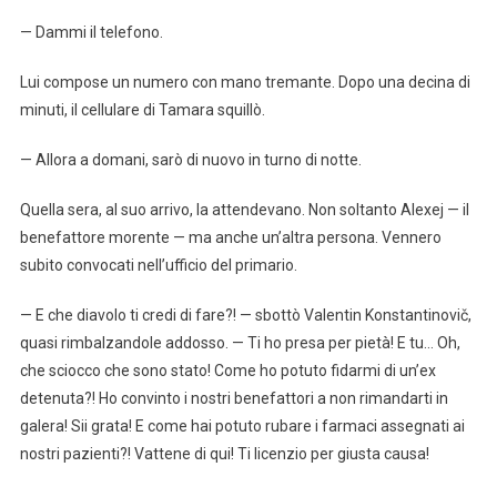
— Dammi il telefono.
Lui compose un numero con mano tremante. Dopo una decina di
minuti, il cellulare di Tamara squillò.
— Allora a domani, sarò di nuovo in turno di notte.
Quella sera, al suo arrivo, la attendevano. Non soltanto Alexej — il
benefattore morente — ma anche un’altra persona. Vennero
subito convocati nell’ufficio del primario.
— E che diavolo ti credi di fare?! — sbottò Valentin Konstantinovič,
quasi rimbalzandole addosso. — Ti ho presa per pietà! E tu… Oh,
che sciocco che sono stato! Come ho potuto fidarmi di un’ex
detenuta?! Ho convinto i nostri benefattori a non rimandarti in
galera! Sii grata! E come hai potuto rubare i farmaci assegnati ai
nostri pazienti?! Vattene di qui! Ti licenzio per giusta causa!