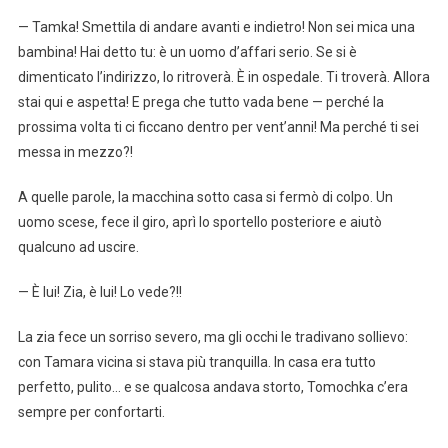
— Tamka! Smettila di andare avanti e indietro! Non sei mica una
bambina! Hai detto tu: è un uomo d’affari serio. Se si è
dimenticato l’indirizzo, lo ritroverà. È in ospedale. Ti troverà. Allora
stai qui e aspetta! E prega che tutto vada bene — perché la
prossima volta ti ci ficcano dentro per vent’anni! Ma perché ti sei
messa in mezzo?!
A quelle parole, la macchina sotto casa si fermò di colpo. Un
uomo scese, fece il giro, aprì lo sportello posteriore e aiutò
qualcuno ad uscire.
— È lui! Zia, è lui! Lo vede?!!
La zia fece un sorriso severo, ma gli occhi le tradivano sollievo:
con Tamara vicina si stava più tranquilla. In casa era tutto
perfetto, pulito… e se qualcosa andava storto, Tomochka c’era
sempre per confortarti.