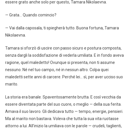
essere grato anche solo per questo, Tamara Nikolaevna.
— Grata… Quando comincio?
— Vai dalla caposala, ti spiegherà tutto. Buona fortuna, Tamara
Nikolaevna.
Tamara si sforzò di uscire con passo sicuro e postura composta,
senza dargli la soddisfazione di vederla umiliata. E in fondo aveva
ragione, quel maledetto! Ovunque si presenta, non ti assume
nessuno. Né nel tuo campo, né in nessun altro. Colpa quei
maledetti sette anni di carcere. Perché lei… sì, per aver ucciso suo
marito.
La storia era banale. Spaventosamente brutta. E così vecchia da
essere diventata parte del suo cuore, o meglio — della sua ferita.
Amava il suo lavoro. Gli dedicava tutto — tempo, energie, pensieri.
Ma al marito non bastava. Voleva che tutta la sua vita ruotasse
attorno a lui. All’inizio la umiliava con le parole — crudeli, taglienti,