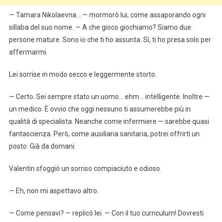
— Tamara Nikolaevna… — mormorò lui, come assaporando ogni
sillaba del suo nome. — A che gioco giochiamo? Siamo due
persone mature. Sono io che ti ho assunta. Sì, ti ho presa solo per
affermarmi.
Lei sorrise in modo secco e leggermente storto.
— Certo. Sei sempre stato un uomo… ehm… intelligente. Inoltre —
un medico. È ovvio che oggi nessuno ti assumerebbe più in
qualità di specialista. Neanche come infermiere — sarebbe quasi
fantascienza. Però, come ausiliaria sanitaria, potrei offrirti un
posto. Già da domani.
Valentin sfoggiò un sorriso compiaciuto e odioso.
— Eh, non mi aspettavo altro.
— Come pensavi? — replicò lei. — Con il tuo curriculum! Dovresti