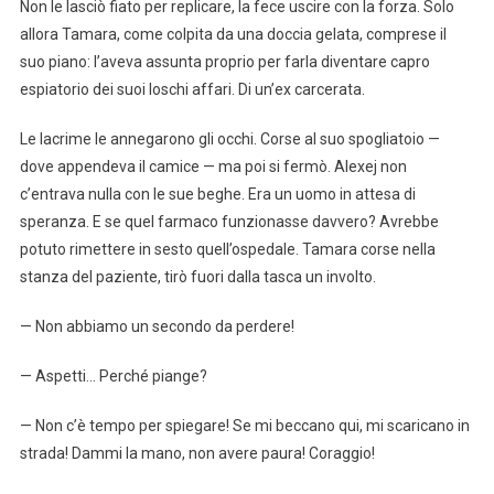
Non le lasciò fiato per replicare, la fece uscire con la forza. Solo
allora Tamara, come colpita da una doccia gelata, comprese il
suo piano: l’aveva assunta proprio per farla diventare capro
espiatorio dei suoi loschi affari. Di un’ex carcerata.
Le lacrime le annegarono gli occhi. Corse al suo spogliatoio —
dove appendeva il camice — ma poi si fermò. Alexej non
c’entrava nulla con le sue beghe. Era un uomo in attesa di
speranza. E se quel farmaco funzionasse davvero? Avrebbe
potuto rimettere in sesto quell’ospedale. Tamara corse nella
stanza del paziente, tirò fuori dalla tasca un involto.
— Non abbiamo un secondo da perdere!
— Aspetti… Perché piange?
— Non c’è tempo per spiegare! Se mi beccano qui, mi scaricano in
strada! Dammi la mano, non avere paura! Coraggio!