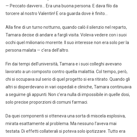
— Peccato davvero… Era una buona persona. E dava filo da
torcere al nostro Valentin! E ora guarda dove è finito…
Alla fine di un turno notturno, quando calò il silenzio nel reparto,
Tamara decise di andare a fargli visita. Voleva vedere con i suoi
occhi quel milionario morente. Il suo interesse non era solo per la
persona malata — c’era dell’altro.
Fin dai tempi dell’università, Tamara e i suoi colleghi avevano
lavorato a un composto contro quella malattia. Col tempo, però,
chi si occupava sul serio di quel progetto si era ritirato. Quando gli
altri si disperdevano in vari ospedali e cliniche, Tamara continuava
a seguirne gli appunti. Non c’era nulla di impossibile in quelle dosi,
solo precise proporzioni di comuni farmaci.
Da quei componenti si otteneva una sorta di miscela esplosiva,
mirata esattamente al problema. Ma nessuno l’aveva mai
testata. Di effetti collaterali si poteva solo ipotizzare. Tutto era