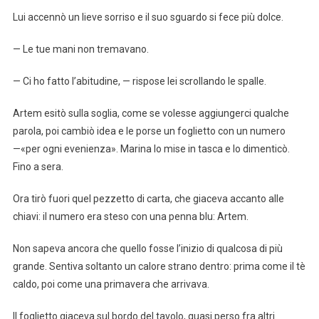
Lui accennò un lieve sorriso e il suo sguardo si fe­ce più dolce.
— Le tue mani non tremavano.
— Ci ho fatto l’abitudine, — rispose lei scrollando le spalle.
Artem esitò sulla soglia, come se volesse aggiungerci qualche
parola, poi cambiò idea e le porse un foglietto con un numero
—«per ogni evenienza». Marina lo mise in tasca e lo dimenticò.
Fino a sera.
Ora tirò fuori quel pezzetto di carta, che giaceva accanto alle
chiavi: il numero era steso con una penna blu: Artem.
Non sapeva ancora che quello fosse l’inizio di qualcosa di più
grande. Sentiva soltanto un calore strano dentro: prima come il tè
caldo, poi come una primavera che arrivava.
Il foglietto giaceva sul bordo del tavolo, quasi perso fra altri