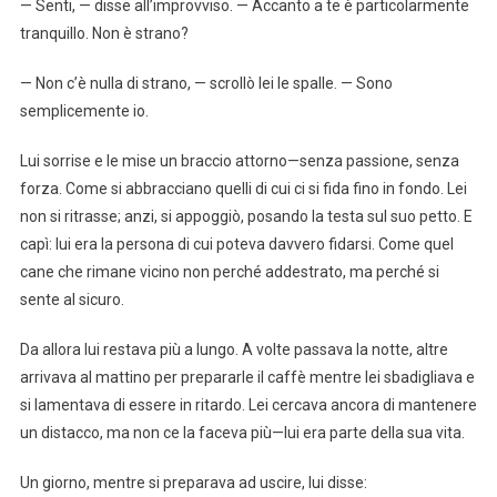
— Senti, — disse all’improvviso. — Accanto a te è particolarmente
tranquillo. Non è strano?
— Non c’è nulla di strano, — scrollò lei le spalle. — Sono
semplicemente io.
Lui sorrise e le mise un braccio attorno—senza passione, senza
forza. Come si abbracciano quelli di cui ci si fida fino in fondo. Lei
non si ritrasse; anzi, si appoggiò, posando la testa sul suo petto. E
capì: lui era la persona di cui poteva davvero fidarsi. Come quel
cane che rimane vicino non perché addestrato, ma perché si
sente al sicuro.
Da allora lui restava più a lungo. A volte passava la notte, altre
arrivava al mattino per prepararle il caffè mentre lei sbadigliava e
si lamentava di essere in ritardo. Lei cercava ancora di mantenere
un distacco, ma non ce la faceva più—lui era parte della sua vita.
Un giorno, mentre si preparava ad uscire, lui disse: