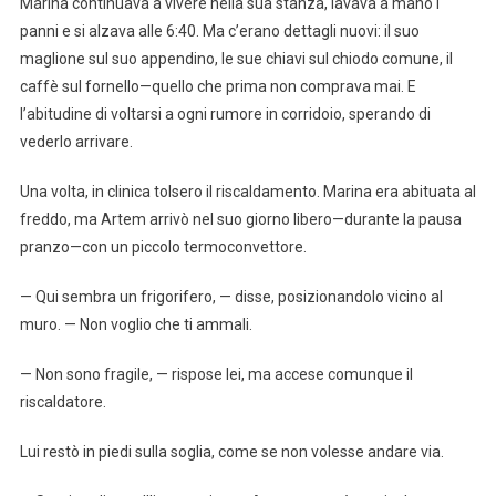
Marina continuava a vivere nella sua stanza, lavava a mano i
panni e si alzava alle 6:40. Ma c’erano dettagli nuovi: il suo
maglione sul suo appendino, le sue chiavi sul chiodo comune, il
caffè sul fornello—quello che prima non comprava mai. E
l’abitudine di voltarsi a ogni rumore in corridoio, sperando di
vederlo arrivare.
Una volta, in clinica tolsero il riscaldamento. Marina era abituata al
freddo, ma Artem arrivò nel suo giorno libero—durante la pausa
pranzo—con un piccolo termoconvettore.
— Qui sembra un frigorifero, — disse, posizionandolo vicino al
muro. — Non voglio che ti ammali.
— Non sono fragile, — rispose lei, ma accese comunque il
riscaldatore.
Lui restò in piedi sulla soglia, come se non volesse andare via.