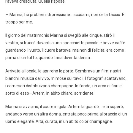
l’aveva cresciuta. Quella rispose:
— Marina, ho problemi di pressione… scusami, non ce la faccio. È
troppo per me.
Il giorno del matrimonio Marina si svegliò alle cinque, stirò il
vestito, si truccò davanti a uno specchietto piccolo e bevve caffè
guardando il vuoto. Il cuore batteva, ma non di felicità: era come
prima di un tuffo, quando l’aria diventa densa.
Arrivata al locale, le aprirono le porte. Sembrava un film: nastri
bianchi, musica dal vivo, mimose sui tavoli. I fotografi scattavano,
i camerieri distribuivano champagne. In fondo, un arco di fiori e
sotto di esso—Artem, in abito chiaro, sorridente.
Marina si avvicinò, il cuore in gola. Artem la guardò… e la superò,
andando verso un’altra donna, entrata poco prima al braccio di un
uomo elegante. Alta, curata, in un abito color champagne.