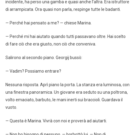
incidente, ha perso una gamba e quasi anche l’altra. Era istruttore
di arrampicata. Ora quasi non parla, respinge tutte le badanti.
— Perché hai pensato a me? — chiese Marina.
— Perché mi hai aiutato quando tutti passavano oltre. Hai scelto
di fare ciò che era giusto, non ciò che conveniva.
Salirono al secondo piano. Georgij bussò:
— Vadim? Possiamo entrare?
Nessuna risposta. Aprì piano la porta. La stanza era luminosa, con
una finestra panoramica. Un giovane era seduto su una poltrona,
volto emaciato, barbuto, le mani inerti sui braccioli. Guardava il
vuoto.
— Questa è Marina. Vivrà con noi e proverà ad aiutarti.
— Non ho bisogno di nessuno, — borbottò lui. — Non di