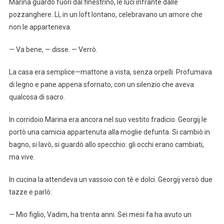
Marina guardò fuori dal finestrino, le luci infrante dalle
pozzanghere. Lì, in un loft lontano, celebravano un amore che
non le apparteneva.
— Va bene, — disse. — Verrò.
La casa era semplice—mattone a vista, senza orpelli. Profumava
di legno e pane appena sfornato, con un silenzio che aveva
qualcosa di sacro.
In corridoio Marina era ancora nel suo vestito fradicio. Georgij le
portò una camicia appartenuta alla moglie defunta. Si cambiò in
bagno, si lavò, si guardò allo specchio: gli occhi erano cambiati,
ma vive.
In cucina la attendeva un vassoio con tè e dolci. Georgij versò due
tazze e parlò:
— Mio figlio, Vadim, ha trenta anni. Sei mesi fa ha avuto un