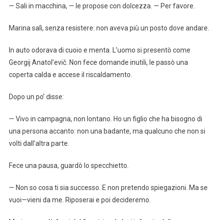
— Sali in macchina, — le propose con dolcezza. — Per favore.
Marina salì, senza resistere: non aveva più un posto dove andare.
In auto odorava di cuoio e menta. L’uomo si presentò come
Georgij Anatol’evič. Non fece domande inutili, le passò una
coperta calda e accese il riscaldamento.
Dopo un po’ disse:
— Vivo in campagna, non lontano. Ho un figlio che ha bisogno di
una persona accanto: non una badante, ma qualcuno che non si
volti dall’altra parte.
Fece una pausa, guardò lo specchietto.
— Non so cosa ti sia successo. E non pretendo spiegazioni. Ma se
vuoi—vieni da me. Riposerai e poi decideremo.