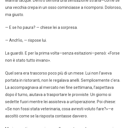
Marina tacque. Dentro sentiva una sensazione strana—come se
una vecchia crepa in un osso cominciasse a ricomporsi. Doloroso,
ma giusto.
— E se ho paura? — chiese lei a sorpresa.
— Anch’io, — rispose lui.
La guardò. E per la prima volta—senza esitazioni—pensò: «Forse
non è stato tutto invano».
Quel sera era trascorso poco più di un mese. Lui non l’aveva
portata in ristoranti, non le regalava anelli. Semplicemente c’era.
La accompagnava al mercato nei fine settimana, l’aspettava
dopo il turno, aiutava a trasportare le provviste. Un giorno si
sedette fuori mentre lei assisteva a un’operazione. Poi chiese:
«Se non fossi stata veterinaria, cosa avresti voluto fare?»—e
ascoltò come se la risposta contasse davvero.