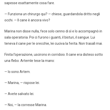
sapesse esattamente cosa fare.
— Funziona un chirurgo qui? — chiese, guardandola dritto negli
occhi. — Il cane è ancora vivo?
Marina non disse nulla, fece solo cenno di sì e lo accompagnò in
sala operatoria. Poi ci furono i guanti, il bisturi, il sangue. Lui
teneva il cane per le orecchie, lei cuciva la ferita. Non trasalì mai.
Finita l’operazione, uscirono in corridoio. Il cane era disteso sotto
una flebo. Artemle tese la mano:
— Io sono Artem.
— Marina, — rispose lei.
— Avete salvato lei.
— Noi, — la corresse Marina.