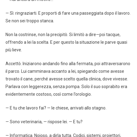
— Sì: ringraziarti. E proporti di fare una passeggiata dopo il lavoro.
Se non sei troppo stanca.
Non la costrinse, non la precipitò. Si limitò a dire—poi tacque,
offrendo a lei la scelta. E per questo la situazione le parve quasi
più lieve.
Accettò. Iniziarono andando fino alla fermata, poi attraversarono
il parco. Lui camminava accanto a lei, spiegando come avesse
trovato il cane, perché avesse scelto quel­l­a clinica, dove vivesse.
Parlava con leggerezza, senza pompa. Solo il suo soprabito era
evidentemente costoso, così come l’orologio.
— E tu che lavoro fai? — le chiese, arrivati allo stagno.
— Sono veterinaria, — rispose lei. — E tu?
— Informatica. Noioso, a dirla tutta. Codici, sistemi, proiettori,