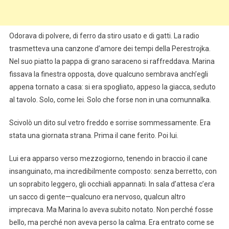
Odorava di polvere, di ferro da stiro usato e di gatti. La radio
trasmetteva una canzone d’amore dei tempi della Perestrojka.
Nel suo piatto la pappa di grano saraceno si raffreddava. Marina
fissava la finestra opposta, dove qualcuno sembrava anch’egli
appena tornato a casa: si era spogliato, appeso la giacca, seduto
al tavolo. Solo, come lei. Solo che forse non in una comunna­lka.
Scivolò un dito sul vetro freddo e sorrise sommessamente. Era
stata una giornata strana. Prima il cane ferito. Poi lui.
Lui era apparso verso mezzogiorno, tenendo in braccio il cane
insanguinato, ma incredibilmente composto: senza berretto, con
un soprabito leggero, gli oc­chiali appannati. In sala d’attesa c’era
un sacco di gente—qualcuno era nervoso, qualcun altro
imprecava. Ma Marina lo aveva subito notato. Non perché fosse
bello, ma perché non aveva perso la calma. Era entrato come se