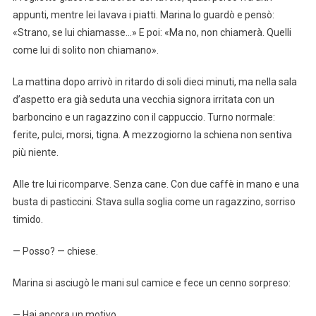
appunti, mentre lei lavava i piatti. Marina lo guardò e pensò:
«Strano, se lui chiamasse…» E poi: «Ma no, non chiamerà. Quelli
come lui di solito non chiamano».
La mattina dopo arrivò in ritardo di soli dieci minuti, ma nella sala
d’aspetto era già seduta una vecchia signora irritata con un
barboncino e un ragazzino con il cappuccio. Turno normale:
ferite, pulci, morsi, tigna. A mezzogiorno la schiena non sentiva
più niente.
Alle tre lui ricomparve. Senza cane. Con due caffè in mano e una
busta di pasticcini. Stava sulla soglia come un ragazzino, sorriso
timido.
— Posso? — chiese.
Marina si asciugò le mani sul camice e fece un cenno sorpreso:
— Hai ancora un motivo…