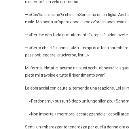
mi sembrò, un velo di rimorso.
— «Cos’ha di strano?» chiesi. «Sono sua unica figlia. Anc
male. Ma basta un’operazione di mezz’ora in anestesia e
— «Perché non farla gratuitamente?» replicò. «Non avete 
— «Certo che c’è,» annuii. «Ma i tempi di attesa sarebbero
passioni: leggere, cruciverba, libri…»
Mi fermai. Notai le lacrime nei suoi occhi: abbassò lo sgua
pietà mi travolse e tutto il risentimento svanì.
La abbracciai con cautela, temendo una reazione. Lei si irri
— «Perdonami,» sussurrò dopo un lungo silenzio. «Sono sta
— «Non importa,» mormorai accarezzandole i capelli arge
Sentii un’imbarazzante tenerezza per quella donna ora cos