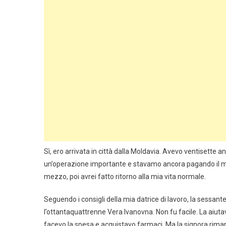
Sì, ero arrivata in città dalla Moldavia. Avevo ventisette 
un’operazione importante e stavamo ancora pagando il mutu
mezzo, poi avrei fatto ritorno alla mia vita normale.
Seguendo i consigli della mia datrice di lavoro, la sessan
l’ottantaquattrenne Vera Ivanovna. Non fu facile. La aiutavo a
facevo la spesa e acquistavo farmaci. Ma la signora rima