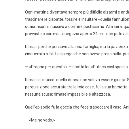
Ogni mattina diventava sempre più difficile alzarmi e andare
trascinare le ciabatte, tossire e insultare «quella fannullon
quasi insonni, riuscivo a dormire pochissimo. Alla sera, 
provviste o correvo al negozio aperto 24 ore: non potevo
Rimasi perché pensavo alla mia famiglia, ma la pazienza 
cinquemila rubli. Le spiegai che non avevo preso nulla: pu
— «Proprio per questo!» — sbottò lei. «Pulisco così spesso
Rimasi di stucco: quella donna non voleva essere giusta. S
perquisizione accurata tra le mie cose, fu la sua borsetta 
nessuna scusa: rimase impassibile e altezzosa.
Quell’episodio fu la goccia che fece traboccare il vaso. An
— «Me ne vado.»