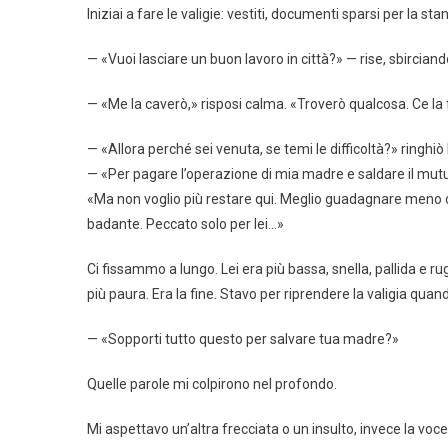
Iniziai a fare le valigie: vestiti, documenti sparsi per la sta
— «Vuoi lasciare un buon lavoro in città?» — rise, sbirciando
— «Me la caverò,» risposi calma. «Troverò qualcosa. Ce la 
— «Allora perché sei venuta, se temi le difficoltà?» ringhiò l
— «Per pagare l’operazione di mia madre e saldare il mutuo
«Ma non voglio più restare qui. Meglio guadagnare meno ch
badante. Peccato solo per lei…»
Ci fissammo a lungo. Lei era più bassa, snella, pallida e 
più paura. Era la fine. Stavo per riprendere la valigia q
— «Sopporti tutto questo per salvare tua madre?»
Quelle parole mi colpirono nel profondo.
Mi aspettavo un’altra frecciata o un insulto, invece la voc