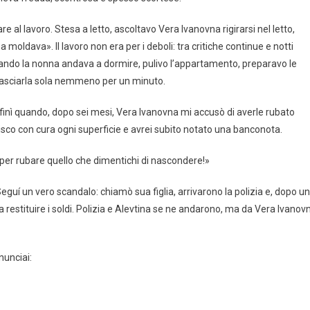
 al lavoro. Stesa a letto, ascoltavo Vera Ivanovna rigirarsi nel letto,
a moldava». Il lavoro non era per i deboli: tra critiche continue e notti
quando la nonna andava a dormire, pulivo l’appartamento, preparavo le
 lasciarla sola nemmeno per un minuto.
finì quando, dopo sei mesi, Vera Ivanovna mi accusò di averle rubato
lisco con cura ogni superficie e avrei subito notato una banconota.
 per rubare quello che dimentichi di nascondere!»
eguí un vero scandalo: chiamò sua figlia, arrivarono la polizia e, dopo u
a restituire i soldi. Polizia e Alevtina se ne andarono, ma da Vera Ivanov
nunciai: